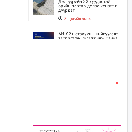
Дэлгүүрийн 32 хуудастай
өрийн дэвтэр долоо хоногт л
дүүрдэг
21 цагийн өмнө
АИ-92 шатахууны нийлүүлэлт
тасралтгүй үргэлжилж байна
22 цагийн өмнө
I ангийн цахим бүртгэл энэ
сарын 17-ноос эхэлнэ
22 цагийн өмнө
Үндсэн хууль зөрчсөн
Х.Булгантуяа, үндэсний эв
нэгдэлд харшилсан
М.Нарантуяа-Нара нарт хэзээ
хариуцлага тооцох вэ?
23 цагийн өмнө