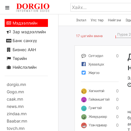
Эхлэл
Улс төр
Нийгэм
Эд
Мэдээллийн
Зар мэдээллийн
Пүрэв 2
17 цагийн өмнө
Банк санхүү
Бизнес ААН
0
Сэтгэгдэл
Төрийн
Хуваалцах
Нийслэлийн
Жиргээ
Э
dorgio.mn
0
Хөгжилтэй
Gogo.mn
caak.mn
0
Гайхамшигтай
“
news.mn
0
Гунигтай
н
zindaa.mn
0
Жихүүцмээр
б
Baabar.mn
а
0
Үзэн ядмаар
tovch.mn
Т