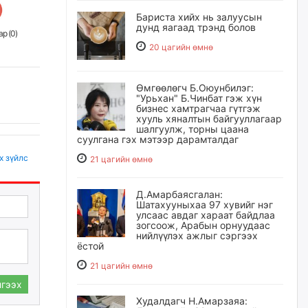
Бариста хийх нь залуусын
дунд яагаад трэнд болов
р (
0
)
20 цагийн өмнө
Өмгөөлөгч Б.Оюунбилэг:
"Урьхан" Б.Чинбат гэж хүн
бизнес хамтрагчаа гүтгэж
хууль хяналтын байгууллагаар
шалгуулж, торны цаана
суулгана гэх мэтээр дарамталдаг
х зүйлс
21 цагийн өмнө
Д.Амарбаясгалан:
Шатахууныхаа 97 хувийг нэг
улсаас авдаг хараат байдлаа
зогсоож, Арабын орнуудаас
нийлүүлэх ажлыг сэргээх
ёстой
21 цагийн өмнө
гээх
Худалдагч Н.Амарзаяа: