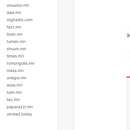
unuudur.mn
isee.mn
mglradio.com
fact.mn
itoim.mn
Э
tumen.mn
shuum.mn
times.mn
tvmongolia.mn
mass.mn
unegui.mn
assa.mn
toim.mn
tac.mn
paparazzi.mn
unread.today