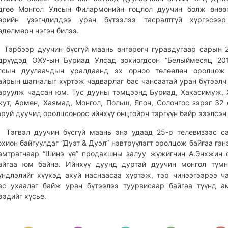
дгөө Монгол Улсын Филармонийн гоцлол дуучин болж өнөөг
өрийн үзэгчдиддээ уран бүтээлээ тасралтгүй хүргэсээр
өдөлмөрч нэгэн билээ.
эрбээр дуучин бүсгүй маань өнгөрөгч гуравдугаар сарын 
дрүүдэд ОХУ-ын Буриад Улсад зохиогдсон “Белыймесяц 201
лсын дуулаачдын уралдаанд эх орноо төлөөлөн оролцож 
айрын шагналыг хүртэж чадварлаг бас чансаатай уран бүтээлч
аруулж чадсан юм. Тус дууны тэмцээнд Буриад, Хакасимуж, 
кут, Армен, Хаямад, Монгол, Польш, Япон, Солонгос зэрэг 32
аруй дуучид оролцсоноос ийнхүү онцгойрч тэргүүн байр эзэлсэн
эгвэл дуучин бүсгүй маань энэ удаад 25-р телевизээс са
охион байгуулдаг “Дуэт & Дуэл” нэвтрүүлэгт оролцож байгаа гэнэ
амтрагчаар “Шинэ үе” продакшны залуу жүжигчин А.Энхжин
айгаа юм байна. Ийнхүү дуунд дуртай дуучин монгол түмн
үндлэлийг хүүхэд ахуй наснаасаа хүртэж, тэр чинээгээрээ ч
ас ухаалаг байж уран бүтээлээ туурвисаар байгаа түүнд 
ээдийг хүсье.