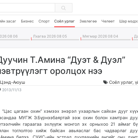
ийн засаг
Бизнес
Спорт
Соёл урлаг
Зөвлөгөө
Чөлөөт
Шар мэдэ
026 08 06
Лхагва 2026 08 05
Мягмар 2026 08 04
Да
Дуучин Т.Амина “Дуэт & Дуэл”
нэвтрүүлэгт оролцох нээ
.Цэнд-Аюуш
Соёл урлаг
,
ү
2013-
2026-
2013/11/13
11-
08-
13
07
23:16:50
10:01:35
Цас цагаан охин” хэмээх энэрэл ухаарлын сайхан дууг хүү
асандаа МУГЖ Э.Бүрнээбаяртай ээж охин болон хамтран ду
үтээлчийн гараагаа эхлүүлж монгол эх орныхоо 21 аймаг б
ялан тоглолтоо хийж байсан авьяаслаг бас чадварлаг дуу
.Амина билээ. СУИС-ийн эстрад дуулаачийн ангийг онц дүнт