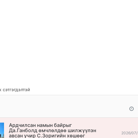
 сэтгэгдэлтэй
Ардчилсан намын байрыг
Да.Ганболд өмчлөлдөө шилжүүлэн
2026/07/
авсан учир С.Зоригийн хөшөөг