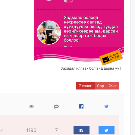
59
ХЗДХ-ын сайд С.Амарсайхан:
Авлигаар авсан хөрөнгийг
Хадмаас болоод
хурааж, нийгмийн сайн
нөхрөөсөө салаад
сайхны хөгжилд зориулах
хүүхдүүдээ аваад тусдаа
бөгөөд үүнийг хэд хэдэн эрх
өөрийнхөөрөө амьдарсан
бүхий байгууллагаас санал авна
нь ч дээр гэж бодох
боллоо
өчигдѳр
91
Шатахууныг олдож байгаа
газраас нь л авч байна. Үнэ
тарифаас илүү хангамж дээр
Захидал илгээх бол энд дарна уу !
анхаарч байна
өчигдѳр
7 хоног
Сар
Жил
Ц.Будханд: Дүүгээ гараад
ирнэ гэж итгэж хүлээсээр
долоон сарын хугацаа
өнгөрлөө
өчигдѳр
1190
7
31
Барилгын салбарын 100