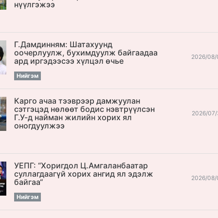
нүүлгэжээ
Г.Дамдинням: Шатахуунд
оочерлуулж, бухимдуулж байгаадаа
2026/08/
ард иргэдээсээ хүлцэл өчье
Нийгэм
Карго ачаа тээврээр дамжуулан
сэтгэцэд нөлөөт бодис нэвтрүүлсэн
2026/07/
Г.У-д найман жилийн хорих ял
оногдуулжээ
УЕПГ: “Хоригдол Ц.Амгаланбаатар
cуллагдаагүй хорих ангид ял эдэлж
2026/08/
байгаа“
Нийгэм