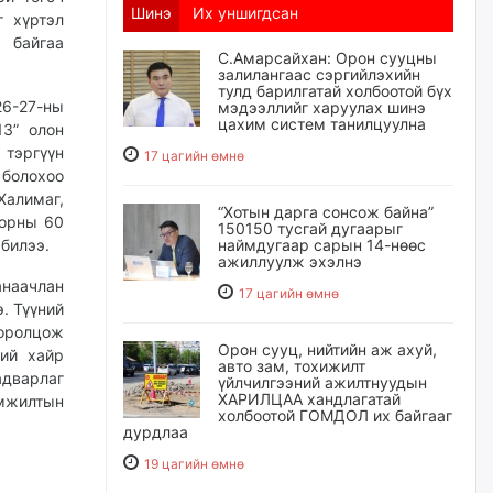
Шинэ
Их уншигдсан
 хүртэл
 байгаа
С.Амарсайхан: Орон сууцны
залилангаас сэргийлэхийн
тулд барилгатай холбоотой бүх
26-27-ны
мэдээллийг харуулах шинэ
цахим систем танилцуулна
3” олон
тэргүүн
17 цагийн өмнө
 болохоо
Халимаг,
“Хотын дарга сонсож байна”
 орны 60
150150 тусгай дугаарыг
 билээ.
наймдугаар сарын 14-нөөс
ажиллуулж эхэлнэ
наачлан
17 цагийн өмнө
. Түүний
 оролцож
Орон сууц, нийтийн аж ахуй,
ий хайр
авто зам, тохижилт
адварлаг
үйлчилгээний ажилтнуудын
ХАРИЛЦАА хандлагатай
амжилтын
холбоотой ГОМДОЛ их байгааг
дурдлаа
19 цагийн өмнө