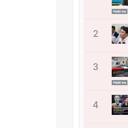
Нийгэм
2
3
Нийгэм
4