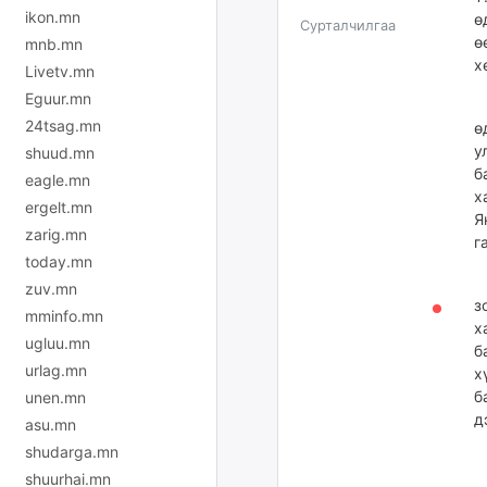
ikon.mn
ө
Сурталчилгаа
ө
mnb.mn
х
Livetv.mn
Eguur.mn
Т
24tsag.mn
ө
у
shuud.mn
б
eagle.mn
х
ergelt.mn
Я
zarig.mn
г
today.mn
Т
zuv.mn
з
mminfo.mn
х
ugluu.mn
б
urlag.mn
х
б
unen.mn
д
asu.mn
shudarga.mn
shuurhai.mn