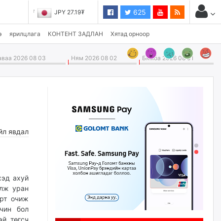
625
JPY 27.19₮
э
ярилцлага
КОНТЕНТ ЗАДЛАН
Хятад орноор
ваа 2026 08 03
Ням 2026 08 02
Бямба 2026 08 01
йл явдал
хэд ахуй
улж уран
үрт очиж
чин бол
эй төгсч