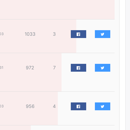
жилийн ойд зориулсан
наадмыг хойшлуулав
өчигдѳр
Монгол Улсад 162 вагон - 9720
1033
3
тонн АИ-92 орж иржээ
03
өчигдѳр
Jade Gas: 1.1 тэрбум австрали
долларын санхүүжилтийн
972
7
31
эцсийн гэрээг есдүгээр сард
байгуулбал Тавантолгойн
метан хийн үйлдвэрлэлийн
өрөмдлөгийг 2027 онд эхлүүлнэ
өчигдѳр
Ханын материалд эхний
956
4
03
ээлжийн 6 блок орон сууцны
барилга угсралтын ажил
үргэлжилж байна
өчигдѳр