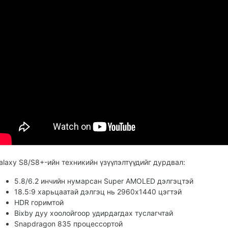
alaxy S8/S8+-ийн техникийн үзүүлэлтүүдийг дурдвал:
5.8/6.2 инчийн нумарсан Super AMOLED дэлгэцтэй
18.5:9 харьцаатай дэлгэц нь 2960х1440 цэгтэй
HDR горимтой
Bixby дуу хоолойгоор удирдагдах туслагчтай
Snapdragon 835 процессортой