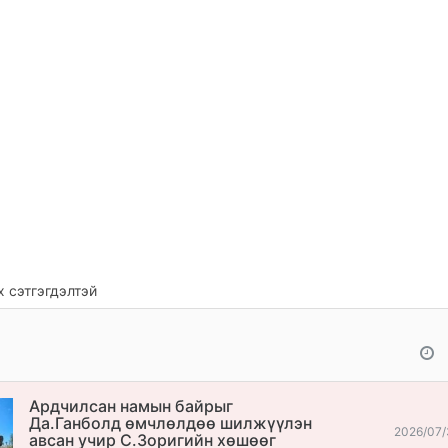
 сэтгэгдэлтэй
Ардчилсан намын байрыг
Да.Ганболд өмчлөлдөө шилжүүлэн
2026/07/
авсан учир С.Зоригийн хөшөөг