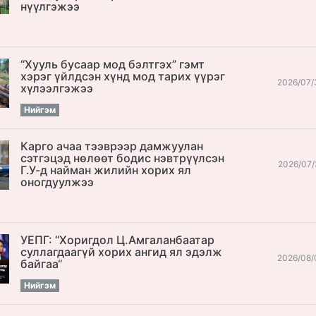
нүүлгэжээ
“Хууль бусаар мод бэлтгэх” гэмт
хэрэг үйлдсэн хүнд мод тарих үүрэг
2026/07/
хүлээлгэжээ
Нийгэм
Карго ачаа тээврээр дамжуулан
сэтгэцэд нөлөөт бодис нэвтрүүлсэн
2026/07/
Г.У-д найман жилийн хорих ял
оногдуулжээ
УЕПГ: “Хоригдол Ц.Амгаланбаатар
cуллагдаагүй хорих ангид ял эдэлж
2026/08/
байгаа“
Нийгэм