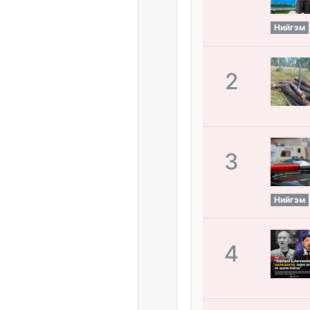
Нийгэм
2
3
Нийгэм
4