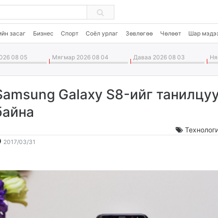
ийн засаг
Бизнес
Спорт
Соёл урлаг
Зөвлөгөө
Чөлөөт
Шар мэдэ
026 08 05
Мягмар 2026 08 04
Даваа 2026 08 03
Ням
Samsung Galaxy S8-ийг танилцу
байна
Технолог
2017-
2026-
2017/03/31
03-
08-
31
06
14:32:45
15:06:53