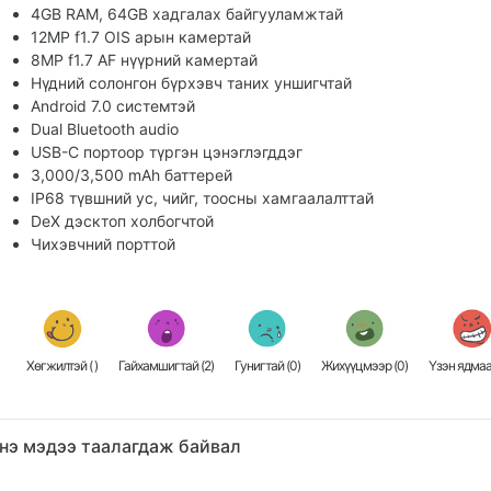
4GB RAM, 64GB хадгалах байгууламжтай
12MP f1.7 OIS арын камертай
8MP f1.7 AF нүүрний камертай
Нүдний солонгон бүрхэвч таних уншигчтай
Android 7.0 системтэй
Dual Bluetooth audio
USB-C портоор түргэн цэнэглэгддэг
3,000/3,500 mAh баттерей
IP68 түвшний ус, чийг, тоосны хамгаалалттай
DeX дэсктоп холбогчтой
Чихэвчний порттой
Хөгжилтэй (
)
Гайхамшигтай (
2
)
Гунигтай (
0
)
Жихүүцмээр (
0
)
Үзэн ядмаа
нэ мэдээ таалагдаж байвал