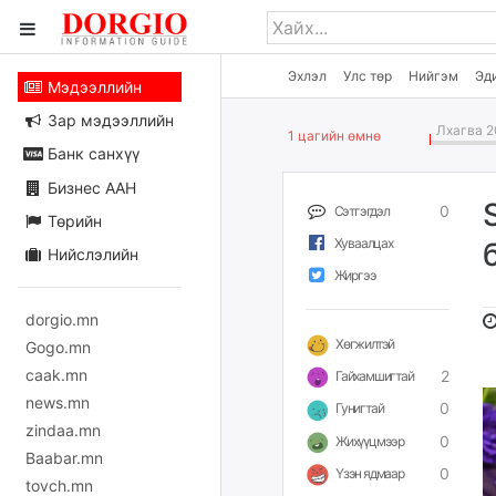
Эхлэл
Улс төр
Нийгэм
Эд
Мэдээллийн
Зар мэдээллийн
Лхагва 2
1 цагийн өмнө
Банк санхүү
Бизнес ААН
0
Сэтгэгдэл
Төрийн
Хуваалцах
Нийслэлийн
Жиргээ
dorgio.mn
Хөгжилтэй
Gogo.mn
caak.mn
2
Гайхамшигтай
news.mn
0
Гунигтай
zindaa.mn
0
Жихүүцмээр
Baabar.mn
0
Үзэн ядмаар
tovch.mn