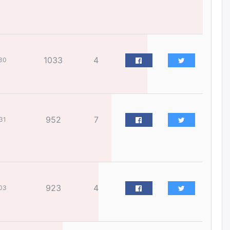
өчигдѳр
Цагдаагийн дэд хурандаа
Д.Будзаан: Хүүхдийн эсрэг
бэлгийн хүчирхийлэл үйлдвэл
бүх насаар нь хорих ял
1033
4
30
оногдуулах хуулийн
зохицуулалттай
өчигдѳр
“Аяллын газрын зураг”-ийн
952
7
31
хэвлэмэл хувилбарыг Голомт
банкны салбараас үнэ
төлбөргүй авах боломжтой
өчигдѳр
ЕБС-ийн захирлын үүргийг түр
орлон гүйцэтгэгч
923
4
03
манаачтайгаа бүлэглэн
эзэмшлийнх нь дансаар заал,
зогсоолын төлбөр ₮121.5
саяыг авчээ