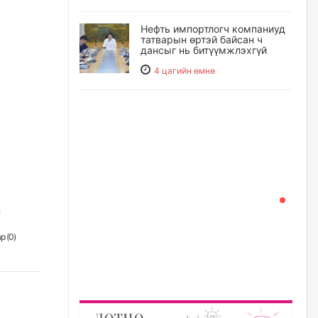
Нефть импортлогч компаниуд
татварын өртэй байсан ч
дансыг нь битүүмжлэхгүй
4 цагийн өмнө
I хорооллын арын замыг
наймдугаар сарын 6-ны 23:00
цагаас түр хааж, борооны ус
зайлуулах шугамын хөндлөн
сэтэлгээ хийнэ
5 цагийн өмнө
А.Ариунзаяа: Хүний нэр төрийг
нас барсных нь дараа ч
хуулиар хамгаалах ёстой
р (
0
)
5 цагийн өмнө
Оюу толгойгоос “Рио Тинто”
ашиг хүртэж эхэлсэн ч Монгол
Улс өр төлсөөр байна