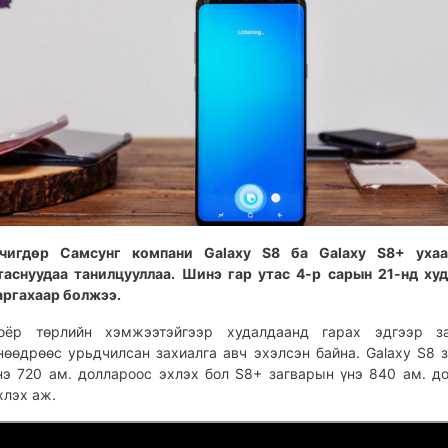
чигдөр Самсунг компани Galaxy S8 ба Galaxy S8+ ухаа
таснуудаа танилцууллаа. Шинэ гар утас 4-р сарын 21-нд ху
аргахаар болжээ.
оёр төрлийн хэмжээтэйгээр худалдаанд гарах эдгээр за
нөөдрөөс урьдчилсан захиалга авч эхэлсэн байна. Galaxy S8 
нэ 720 ам. доллароос эхлэх бол S8+ загварын үнэ 840 ам. д
хлэх аж.