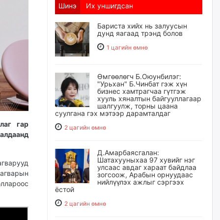
Шинэ
Их уншигдсан
Бариста хийх нь залуусын
дунд яагаад трэнд болов
1 цагийн өмнө
Өмгөөлөгч Б.Оюунбилэг:
"Урьхан" Б.Чинбат гэж хүн
бизнес хамтрагчаа гүтгэж
хууль хяналтын байгууллагаар
шалгуулж, торны цаана
суулгана гэх мэтээр дарамталдаг
лаг гар
2 цагийн өмнө
далдаанд
Д.Амарбаясгалан:
Шатахууныхаа 97 хувийг нэг
гварууд
улсаас авдаг хараат байдлаа
загварын
зогсоож, Арабын орнуудаас
нийлүүлэх ажлыг сэргээх
оллароос
ёстой
2 цагийн өмнө