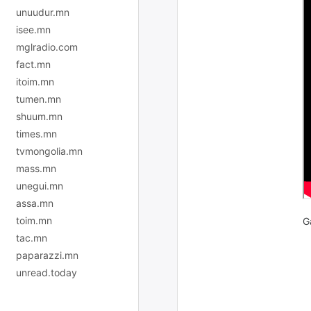
unuudur.mn
isee.mn
mglradio.com
fact.mn
itoim.mn
tumen.mn
shuum.mn
times.mn
tvmongolia.mn
mass.mn
unegui.mn
assa.mn
toim.mn
G
tac.mn
paparazzi.mn
unread.today