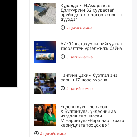
Худалдагч Н.Амарзаяа:
Дэлгүүрийн 32 хуудастай
өрийн дэвтэр долоо хоногт л
дүүрдэг
2 цагийн өмнө
АИ-92 шатахууны нийлүүлэлт
тасралтгүй үргэлжилж байна
3 цагийн өмнө
I ангийн цахим бүртгэл энэ
сарын 17-ноос эхэлнэ
4 цагийн өмнө
Үндсэн хууль зөрчсөн
Х.Булгантуяа, үндэсний эв
нэгдэлд харшилсан
М.Нарантуяа-Нара нарт хэзээ
хариуцлага тооцох вэ?
4 цагийн өмнө