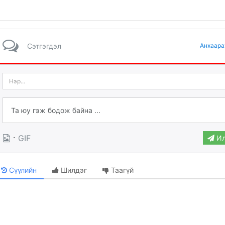
Сэтгэгдэл
Анхаара
·
GIF
Ил
Сүүлийн
Шилдэг
Таагүй