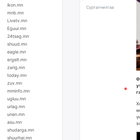
ikon.mn
Сурталчилгаа
mnb.mn
Livetv.mn
Eguur.mn
24tsag.mn
shuud.mn
eagle.mn
ergelt.mn
zarig.mn
today.mn
Ө
zuv.mn
у
mminfo.mn
г
ugluu.mn
Х
urlag.mn
ө
unen.mn
ү
asu.mn
э
shudarga.mn
shuurhai.mn