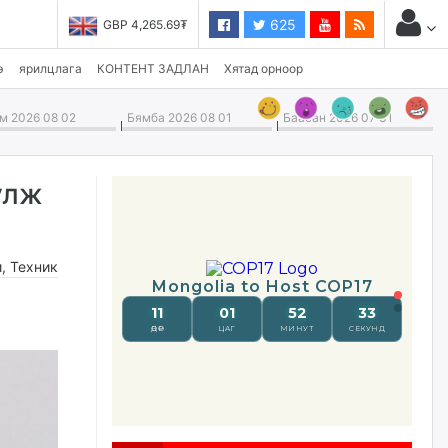
625
GBP 4,265.69₮
USD 3,496.90₮
э
ярилцлага
КОНТЕНТ ЗАДЛАН
Хятад орноор
 2026 08 02
Бямба 2026 08 01
Баасан 2026 07 31
улж
и
,
Техник