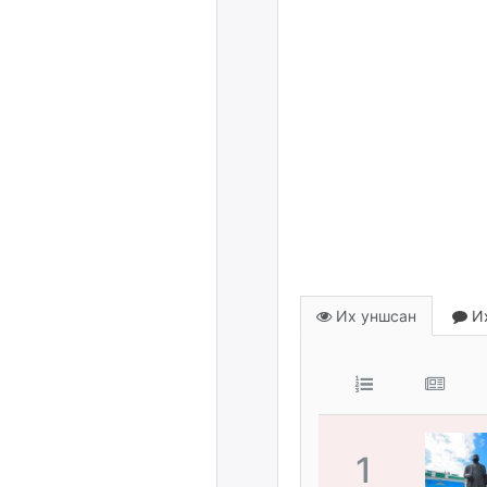
Их уншсан
Их
1