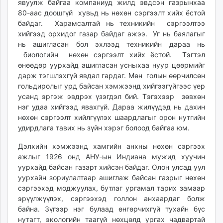
явуулж байгаа компаниуд жилд эвдсэн газрынхаа
80-аас доошгүй хувьд нь нөхөн сэргээлт хийх ёстой
байдаг. Харамсалтай нь техникийн сэргээлтээ
хийгээд орхидог газар байдаг ажээ. Уг нь баялагыг
нь ашигласан бол эхлээд техникийн дараа нь
биологийн нөхөн сэргээлт хийх ёстой. Тэгтэл
өнөөдөр уурхайд ашигласан усныхаа нуур цөөрмийг
дарж тэгшлэхгүй явдал гардаг. Мөн голын өөрчилсөн
гольдиролыг урд байсан хэмжээнд хийгээгүйгээс үер
усанд эргэж эвдрэх үзэгдэл бий. Тэгэхээр зөвхөн
нэг удаа хийгээд явахгүй. Дараа жилүүдэд нь дахин
нөхөн сэргээлт хийлгүүлэх шаардлагыг орон нутгийн
удирдлага тавих нь зүйн хэрэг болоод байгаа юм.
Дэлхийн хэмжээнд хамгийн анхны нөхөн сэргээх
ажлыг 1926 онд АНУ-ын Индиана мужид хуучин
уурхайд байсан газарт хийсэн байдаг. Олон улсад уул
уурхайн зориулалтаар ашиглаж байсан газрыг нөхөн
сэргээхэд моджуулах, бутлаг ургамал тарих замаар
эрүүлжүүлэх, сэргээхэд голлон анхаардаг болж
байна. Зүгээр нэг булаад өнгөрчихгүй тухайн бүс
нутагт, экологийн таагүй нөхцөлд ургах чадвартай