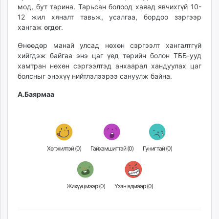
мод, бут тарина. Тарьсан болоод хаяад явчихгүй 10-
12 жил хяналт тавьж, усалгаа, бордоо зэргээр
хангаж өгдөг.
Өнөөдөр манай улсад нөхөн сэргээлт хангалтгүй
хийгдэж байгаа энэ цаг үед төрийн болон ТББ-ууд
хамтран нөхөн сэргээлтэд анхаарал хандуулах цаг
болсныг энэхүү нийтлэлээрээ сануулж байна.
А.Баярмаа
Хөгжилтэй (
0
)
Гайхамшигтай (
0
)
Гунигтай (
0
)
Жихүүцмээр (
0
)
Үзэн ядмаар (
0
)