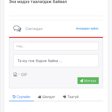
Энэ мэдээ таалагдаж байвал
Сэтгэгдэл
Анхаарах зүйлс
·
GIF
Илгээх
Сүүлийн
Шилдэг
Таагүй