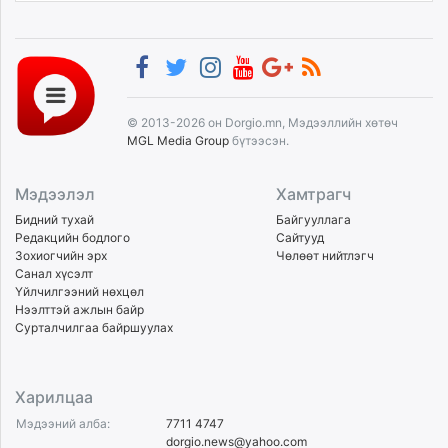
© 2013-2026 он Dorgio.mn, Мэдээллийн хөтөч
MGL Media Group
бүтээсэн.
Мэдээлэл
Хамтрагч
Бидний тухай
Байгууллага
Редакцийн бодлого
Сайтууд
Зохиогчийн эрх
Чөлөөт нийтлэгч
Санал хүсэлт
Үйлчилгээний нөхцөл
Нээлттэй ажлын байр
Сурталчилгаа байршуулах
Харилцаа
Мэдээний алба:
7711 4747
dorgio.news@yahoo.com