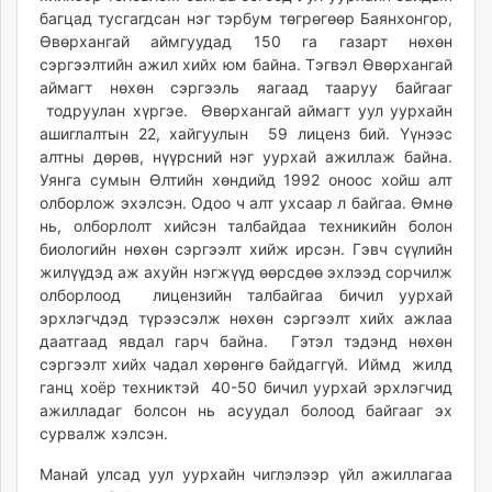
багцад тусгагдсан нэг тэрбум төгрөгөөр Баянхонгор,
unuudur.mn
Өвөрхангай аймгуудад 150 га газарт нөхөн
isee.mn
сэргээлтийн ажил хийх юм байна. Тэгвэл Өвөрхангай
mglradio.com
аймагт нөхөн сэргээль яагаад тааруу байгааг
fact.mn
тодруулан хүргэе. Өвөрхангай аймагт уул уурхайн
itoim.mn
ашиглалтын 22, хайгуулын 59 лиценз бий. Үүнээс
tumen.mn
алтны дөрөв, нүүрсний нэг уурхай ажиллаж байна.
Уянга сумын Өлтийн хөндийд 1992 оноос хойш алт
shuum.mn
олборлож эхэлсэн. Одоо ч алт ухсаар л байгаа. Өмнө
times.mn
нь, олборлолт хийсэн талбайдаа техникийн болон
tvmongolia.mn
биологийн нөхөн сэргээлт хийж ирсэн. Гэвч сүүлийн
mass.mn
жилүүдэд аж ахуйн нэгжүүд өөрсдөө эхлээд сорчилж
unegui.mn
олборлоод лицензийн талбайгаа бичил уурхай
эрхлэгчдэд түрээсэлж нөхөн сэргээлт хийх ажлаа
assa.mn
даатгаад явдал гарч байна. Гэтэл тэдэнд нөхөн
toim.mn
сэргээлт хийх чадал хөрөнгө байдаггүй. Иймд жилд
tac.mn
ганц хоёр техниктэй 40-50 бичил уурхай эрхлэгчид
paparazzi.mn
ажилладаг болсон нь асуудал болоод байгааг эх
unread.today
сурвалж хэлсэн.
Манай улсад уул уурхайн чиглэлээр үйл ажиллагаа