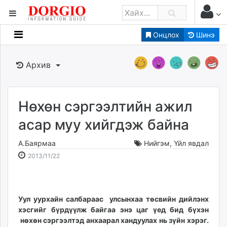
Онцлох
Шинэ
Мэдээллийн
Зар мэдээллийн
Архив
Банк санхүү
Бизнес ААН
Төрийн
Нөхөн сэргээлтийн ажил
Нийслэлийн
асар муу хийгдэж байна
А.Баярмаа
Нийгэм
,
Үйл явдал
dorgio.mn
2013-
2026-
2013/11/22
Gogo.mn
11-
08-
caak.mn
22
08
news.mn
19:16:57
07:53:53
zindaa.mn
Уул уурхайн салбараас улсынхаа төсвийн дийлэнх
Baabar.mn
хэсгийг бүрдүүлж байгаа энэ цаг үед бид бүхэн
нөхөн сэргээлтэд анхаарал хандуулах нь зүйн хэрэг.
tovch.mn