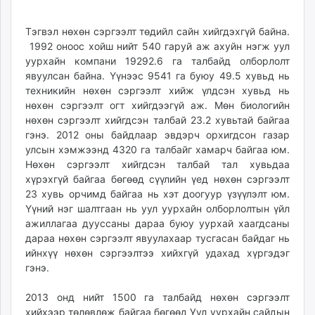
ikon.mn
mnb.mn
Тэгвэл нөхөн сэргээлт төдийл сайн хийгдэхгүй байна.
Livetv.mn
1992 оноос хойш нийт 540 гаруй аж ахуйн нэгж уул
уурхайн компани 19292.6 га талбайд олборлолт
Eguur.mn
явуулсан байна. Үүнээс 9541 га буюу 49.5 хувьд нь
24tsag.mn
техникийн нөхөн сэргээлт хийж үлдсэн хувьд нь
shuud.mn
нөхөн сэргээлт огт хийгдээгүй аж. Мөн биологийн
eagle.mn
нөхөн сэргээлт хийгдсэн талбай 23.2 хувьтай байгаа
ergelt.mn
гэнэ. 2012 оны байдлаар эвдэрч орхигдсон газар
улсын хэмжээнд 4320 га талбайг хамарч байгаа юм.
zarig.mn
Нөхөн сэргээлт хийгдсэн талбай тал хувьдаа
today.mn
хүрэхгүй байгаа бөгөөд сүүлийн үед нөхөн сэргээлт
zuv.mn
23 хувь орчимд байгаа нь хэт доогуур үзүүлэлт юм.
mminfo.mn
Үүний нэг шалтгаан нь уул уурхайн олборлолтын үйл
ugluu.mn
ажиллагаа дууссаны дараа буюу уурхай хаагдсаны
дараа нөхөн сэргээлт явуулахаар тусгасан байдаг нь
urlag.mn
ийнхүү нөхөн сэргээлтээ хийхгүй удахад хүргэдэг
unen.mn
гэнэ.
asu.mn
shudarga.mn
2013 онд нийт 1500 га талбайд нөхөн сэргээлт
shuurhai.mn
хийхээр төлөвлөж байгаа бөгөөд Уул уурхайн сайдын