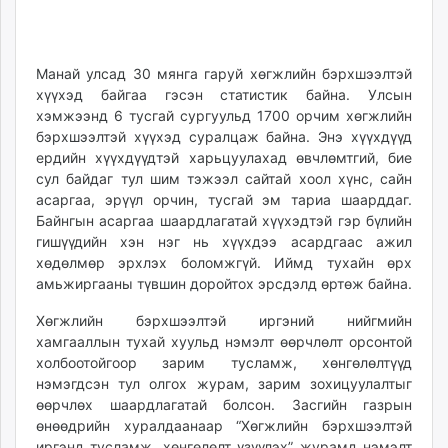
22
08
ikon.mn
21:51:36
12:51:21
mnb.mn
Livetv.mn
Манай улсад 30 мянга гаруй хөгжлийн бэрхшээлтэй
Eguur.mn
хүүхэд байгаа гэсэн статистик байна. Улсын
24tsag.mn
хэмжээнд 6 тусгай сургуульд 1700 орчим хөгжлийн
бэрхшээлтэй хүүхэд суралцаж байна. Энэ хүүхдүүд
shuud.mn
ердийн хүүхдүүдтэй харьцуулахад өвчлөмтгий, бие
eagle.mn
сул байдаг тул шим тэжээл сайтай хоол хүнс, сайн
ergelt.mn
асаргаа, эрүүл орчин, тусгай эм тариа шаарддаг.
zarig.mn
Байнгын асаргаа шаардлагатай хүүхэдтэй гэр бүлийн
today.mn
гишүүдийн хэн нэг нь хүүхдээ асардгаас ажил
хөдөлмөр эрхлэх боломжгүй. Иймд тухайн өрх
zuv.mn
амьжиргааны түвшин доройтох эрсдэлд өртөж байна.
mminfo.mn
ugluu.mn
Хөгжлийн бэрхшээлтэй иргэний нийгмийн
urlag.mn
хамгааллын тухай хуульд нэмэлт өөрчлөлт орсонтой
холбоотойгоор зарим тусламж, хөнгөлөлтүүд
unen.mn
нэмэгдсэн тул олгох журам, зарим зохицуулалтыг
asu.mn
өөрчлөх шаардлагатай болсон. Засгийн газрын
shudarga.mn
өнөөдрийн хуралдаанаар “Хөгжлийн бэрхшээлтэй
shuurhai.mn
иргэнд тусламж, хөнгөлөлт үзүүлэх” журамд нэмэлт