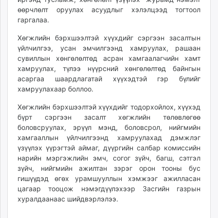
unuudur.mn
өөрчлөлт оруулах асуудлыг хэлэлцээд тогтоол
гаргалаа.
isee.mn
mglradio.com
Хөгжлийн бэрхшээлтэй хүүхдийг сэргээн засалтын
fact.mn
үйлчилгээ, усан эмчилгээнд хамруулах, рашаан
itoim.mn
сувиллын хөнгөлөлтөд асран хамгаалагчийн хамт
хамруулах, түлээ нүүрсний хөнгөлөлтөд байнгын
tumen.mn
асаргаа шаардлагатай хүүхэдтэй гэр бүлийг
shuum.mn
хамруулахаар боллоо.
times.mn
tvmongolia.mn
Хөгжлийн бэрхшээлтэй хүүхдийг тодорхойлох, хүүхэд
бүрт сэргээн засалт хөгжлийн төлөвлөгөө
mass.mn
боловсруулах, эрүүл мэнд, боловсрол, нийгмийн
unegui.mn
хамгааллын үйлчилгээнд хамруулахад дэмжлэг
assa.mn
үзүүлэх үүрэгтэй аймаг, дүүргийн салбар комиссийн
toim.mn
нарийн мэргэжлийн эмч, согог зүйч, багш, сэтгэл
tac.mn
зүйч, нийгмийн ажилтан зэрэг орон тооны бус
гишүүдэд өгөх урамшууллын хэмжээг ажилласан
paparazzi.mn
цагаар тооцож нэмэгдүүлэхээр Засгийн газрын
unread.today
хуралдаанаас шийдвэрлэлээ.