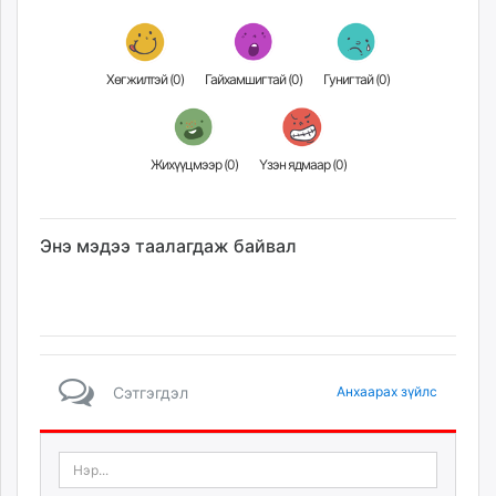
Хөгжилтэй (
0
)
Гайхамшигтай (
0
)
Гунигтай (
0
)
Жихүүцмээр (
0
)
Үзэн ядмаар (
0
)
Энэ мэдээ таалагдаж байвал
Сэтгэгдэл
Анхаарах зүйлс