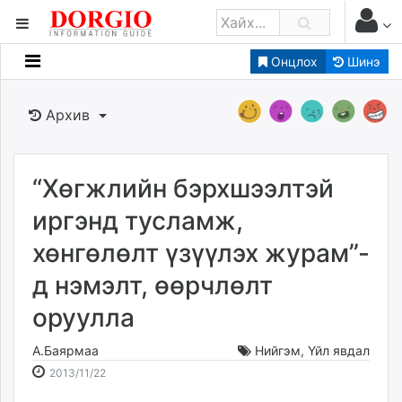
Онцлох
Шинэ
Мэдээллийн
Зар мэдээллийн
Архив
Банк санхүү
Бизнес ААН
Төрийн
“Хөгжлийн бэрхшээлтэй
Нийслэлийн
иргэнд тусламж,
хөнгөлөлт үзүүлэх журам”-
dorgio.mn
д нэмэлт, өөрчлөлт
Gogo.mn
caak.mn
оруулла
news.mn
zindaa.mn
А.Баярмаа
Нийгэм
,
Үйл явдал
2013-
2026-
Baabar.mn
2013/11/22
11-
08-
tovch.mn