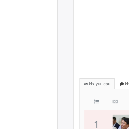
Их уншсан
Их
1