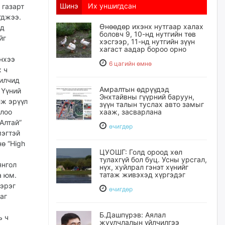
Шинэ
Их уншигдсан
 газарт
гджээ.
Өнөөдөр ихэнх нутгаар халах
ад
боловч 9, 10-нд нутгийн төв
йг
хэсгээр, 11-нд нутгийн зүүн
хагаст аадар бороо орно
нхээ
6 цагийн өмнө
х ч
жилчид
Амралтын өдрүүдэд
 Үүний
Энхтайвны гүүрний баруун,
лж эрүүл
зүүн талын туслах авто замыг
олоо
хааж, засварлана
Алтай”
өчигдѳр
мэгтэй
ө “High
ЦУОШГ: Голд ороод хөл
тулахгүй бол буц. Усны урсгал,
янгол
нүх, хуйлрал гэнэт хүнийг
татаж живэхэд хүргэдэг
а юм.
хэрэг
өчигдѳр
аг
Б.Дашпүрэв: Аялал
ь ч
жуулчлалын үйлчилгээ