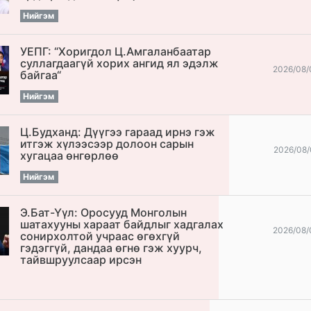
Нийгэм
УЕПГ: “Хоригдол Ц.Амгаланбаатар
cуллагдаагүй хорих ангид ял эдэлж
2026/08/
байгаа“
Нийгэм
Ц.Будханд: Дүүгээ гараад ирнэ гэж
итгэж хүлээсээр долоон сарын
2026/08/
хугацаа өнгөрлөө
Нийгэм
Э.Бат-Үүл: Оросууд Монголын
шатахууны хараат байдлыг хадгалах
2026/08/
сонирхолтой учраас өгөхгүй
гэдэггүй, дандаа өгнө гэж хуурч,
тайвшруулсаар ирсэн