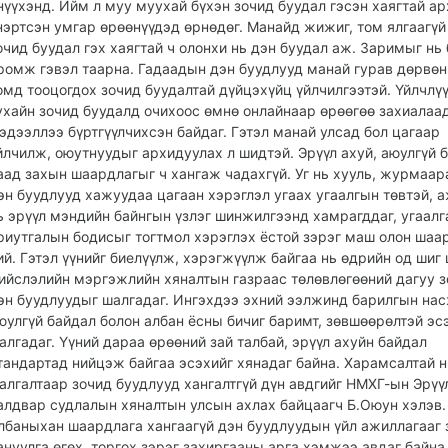
нүүхэнд. Ийм л муу муухай бүхэн зочид буудал гэсэн хаягтай ар
нэртсэн умгар өрөөнүүдэд өрнөдөг. Манайд жижиг, том ялгаагүй
очид буудал гэх хаягтай ч олонхи нь дэн буудал аж. Заримыг нь
ромж гэвэл таарна. Гадаадын дэн буудлууд манай гурав дөрвөн
омд тооцогдох зочид буудалтай дүйцэхүйц үйлчилгээтэй. Үйлчлү
ухайн зочид буудалд очихоос өмнө онлайнаар өрөөгөө захиалаа
эдээллээ бүртгүүлчихсэн байдаг. Гэтэл манай улсад бол цагаар
йлчилж, оюутнуудыг архидуулах л шидтэй. Эрүүл ахуй, аюулгүй 
аад захын шаардлагыг ч хангаж чадахгүй. Уг нь хууль, журмаар
эн буудлууд хажуудаа цагаан хэрэглэл угаах угаалгын төвтэй, 
ь эрүүл мэндийн байнгын үзлэг шинжилгээнд хамрагддаг, угаалг
риутгалын бодисыг тогтмол хэрэглэх ёстой зэрэг маш олон шаа
ий. Гэтэл үүнийг биелүүлж, хэрэгжүүлж байгаа нь өдрийн од шиг 
ийслэлийн мэргэжлийн хяналтын газраас төлөвлөгөөний дагуу з
эн буудлуудыг шалгадаг. Ингэхдээ эхний ээлжинд барилгын нас
юулгүй байдал болон албан ёсны бичиг баримт, зөвшөөрөлтэй эс
алгадаг. Үүний дараа өрөөний зай талбай, эрүүл ахуйн байдал
тандартад нийцэж байгаа эсэхийг хянадаг байна. Харамсалтай н
алгалтаар зочид буудлууд хангалтгүй дүн авдгийг НМХГ-ын Эрүү
алдвар судлалын хяналтын улсын ахлах байцаагч Б.Оюун хэлэв.
лбаныхан шаардлага хангаагүй дэн буудлуудын үйл ажиллагааг 
ануулга өгөх, торгох зэрэг захиргааны арга хэмжээ авдаг байна