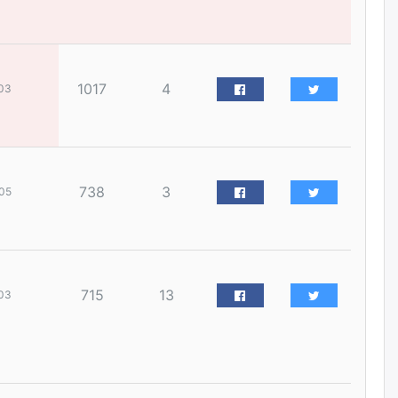
наймдугаар сарын 14-нөөс
ажиллуулж эхэлнэ
уржигдар
1017
4
03
Орон сууц, нийтийн аж ахуй,
авто зам, тохижилт
үйлчилгээний ажилтнуудын
ХАРИЛЦАА хандлагатай
холбоотой ГОМДОЛ их байгааг
дурдлаа
уржигдар
738
3
05
Бариста хийх нь залуусын
дунд яагаад трэнд болов
уржигдар
715
13
03
Өмгөөлөгч Б.Оюунбилэг:
"Урьхан" Б.Чинбат гэж хүн
бизнес хамтрагчаа гүтгэж
хууль хяналтын байгууллагаар
шалгуулж, торны цаана
суулгана гэх мэтээр дарамталдаг