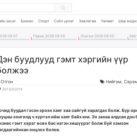
ийн засаг
Бизнес
Спорт
Соёл урлаг
Зөвлөгөө
Чөлөөт
Шар мэдэ
026 08 07
Пүрэв 2026 08 06
Лхагва 2026 08 05
Мягм
Дэн буудлууд гэмт хэргийн үүр
болжээ
.Отгон
Нийгэм
,
Сэрэм
2013-
2026-
2013/03/14
03-
08-
14
08
14:35:17
18:01:42
очид буудал гэсэн эрээн хаяг хаа сайгүй харагдах болж. Бүр ор
ууцны хонгилд ч хүртэл ийм хаяг байх юм. Эх захаа алдсан дэн
изнес гэмт хэрэг өсөх бас нэгэн хөшүүрэг болж буй хэмээн
агдаагийнхан онцлох болов.