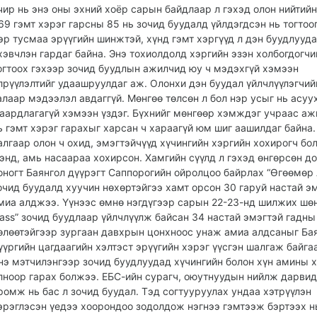
чир нь энэ оны эхний хоёр сарын байдлаар л гэхэд олон нийтийн
69 гэмт хэрэг гарсны 85 нь зочид буудалд үйлдэгдсэн нь тогтоо
эр тусмаа эрүүгийн шинжтэй, хүнд гэмт хэргүүд л дэн буудлууд
хэвчлэн гардаг байна. Энэ тохиолдолд хэргийн эзэн холбогдогчи
огтоох гэхээр зочид буудлын ажилчид юу ч мэдэхгүй хэмээн
лрүүлэлтийг удаашруулдаг аж. Олонхи дэн буудал үйлчлүүлэгчий
алаар мэдээлэл авдаггүй. Мөнгөө төлсөн л бол нэр усыг нь асуу
аардлагагүй хэмээн үздэг. Бүхнийг мөнгөөр хэмждэг учраас а
ь гэмт хэрэг гарахыг харсан ч хараагүй юм шиг аашилдаг байна.
алгаар олон ч охид, эмэгтэйчүүд хүчингийн хэргийн хохирогч бо
энд, амь насаараа хохирсон. Хамгийн сүүлд л гэхэд өнгөрсөн д
оногт Баянгол дүүрэгт Саппорогийн ойролцоо байрлах “Өгөөмөр 
очид буудалд хуучин нөхөртэйгээ хамт орсон 30 гаруй настай э
миа алджээ. Үүнээс өмнө нэгдүгээр сарын 22-23-нд шилжих шөн
lass” зочид буудлаар үйлчлүүлж байсан 34 настай эмэгтэй гадны
өлөөтэйгээр зургаан давхрын цонхноос унаж амиа алдсаныг Ба
үүргийн цагдаагийн хэлтэст эрүүгийн хэрэг үүсгэн шалгаж байга
нэ мэтчилэнгээр зочид буудлуудад хүчингийн болон хүн амины 
лноор гарах болжээ. ЕБС-ийн сурагч, оюутнуудын нийлж дарвид
ромж нь бас л зочид буудал. Тэд согтууруулах ундаа хэтрүүлэн
эрэглэсэн үедээ хоорондоо зодолдож нэгнээ гэмтээж бэртээх н