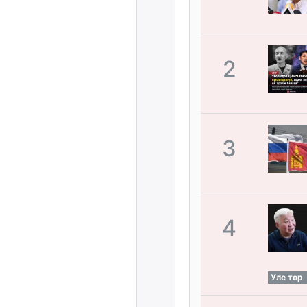
2
3
4
Улс төр