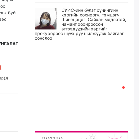
гох
СУИС-ийн бүлэг хүчингийн
улж буй
хэргийн хохирогч, тэмцэгч
ээс
Шинэцэцэг: Сайхан мэдээтэй,
намайг хохироосон
этгээдүүдийн хэргийг
прокуророос шүүх рүү шилжүүлж байгааг
сонслоо
УНГАЛАГ
өчигдѳр
Өчигдрийн байдлаар ₮10000
доош дүнгээр шатахууны
худалдан авалт хийсэн 1500
баримт бүртгэгджээ
р (
0
)
өчигдѳр
Шатахуун олголтыг 50,000
төгрөгөөр хязгаарласныг
нэмэгдүүлж 100,000 төгрөгт
хүргэхээр судалж байгаа
өчигдѳр