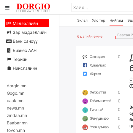
Эхлэл
Улс төр
Нийгэм
Эд
Мэдээллийн
Зар мэдээллийн
Баасан 2
6 цагийн өмнө
Банк санхүү
Бизнес ААН
0
Сэтгэгдэл
Төрийн
Хуваалцах
Нийслэлийн
Жиргээ
С
dorgio.mn
0
Хөгжилтэй
Gogo.mn
caak.mn
0
Гайхамшигтай
З
news.mn
0
Гунигтай
с
zindaa.mn
0
Жихүүцмээр
б
Baabar.mn
ц
0
Үзэн ядмаар
tovch.mn