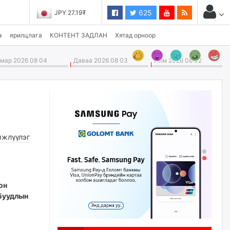
625
JPY 27.19₮
э
ярилцлага
КОНТЕНТ ЗАДЛАН
Хятад орноор
ар 2026 08 04
Даваа 2026 08 03
Ням 2026 08 02
жлүүлэг
он
 буудлын