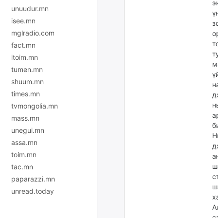
э
unuudur.mn
ү
isee.mn
з
mglradio.com
о
т
fact.mn
т
itoim.mn
м
tumen.mn
ү
shuum.mn
н
times.mn
д
н
tvmongolia.mn
а
mass.mn
б
unegui.mn
Н
assa.mn
д
toim.mn
а
ш
tac.mn
с
paparazzi.mn
ш
unread.today
х
А
с