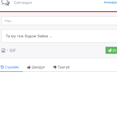
Сэтгэгдэл
Анхаара
·
GIF
Ил
Сүүлийн
Шилдэг
Таагүй