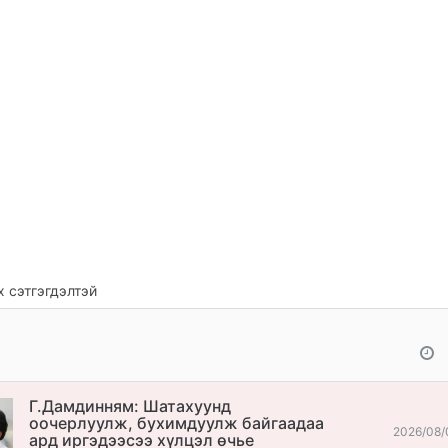
 сэтгэгдэлтэй
Г.Дамдинням: Шатахуунд
оочерлуулж, бухимдуулж байгаадаа
2026/08/
ард иргэдээсээ хүлцэл өчье