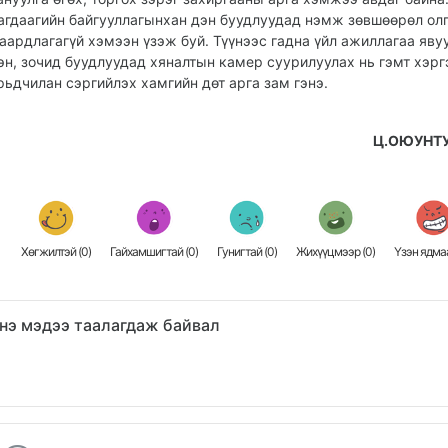
агдаагийн байгууллагынхан дэн буудлуудад нэмж зөвшөөрөл ол
аардлагагүй хэмээн үзэж буй. Түүнээс гадна үйл ажиллагаа яву
эн, зочид буудлуудад хяналтын камер суурилуулах нь гэмт хэрг
рьдчилан сэргийлэх хамгийн дөт арга зам гэнэ.
Ц.ОЮУНТ
Хөгжилтэй (
0
)
Гайхамшигтай (
0
)
Гунигтай (
0
)
Жихүүцмээр (
0
)
Үзэн ядмаа
нэ мэдээ таалагдаж байвал