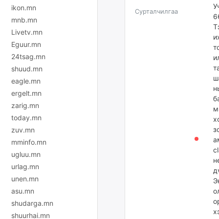
У
ikon.mn
Сурталчилгаа
6
mnb.mn
Т
Livetv.mn
и
Eguur.mn
т
24tsag.mn
и
т
shuud.mn
ш
eagle.mn
н
ergelt.mn
б
zarig.mn
м
today.mn
х
з
zuv.mn
а
mminfo.mn
c
ugluu.mn
н
urlag.mn
д
unen.mn
Э
asu.mn
о
о
shudarga.mn
х
shuurhai.mn