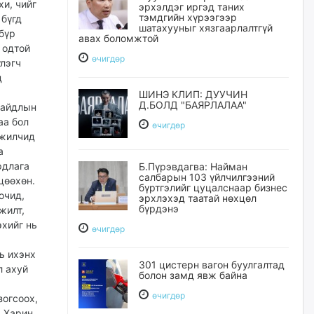
хи, чийг
эрхэлдэг иргэд таних
тэмдгийн хүрээгээр
 бүгд
шатахууныг хязгаарлалтгүй
 бүр
авах боломжтой
 одтой
өчигдѳр
үлэгч
д
ШИНЭ КЛИП: ДУУЧИН
Д.БОЛД "БАЯРЛАЛАА"
байдлын
аа бол
өчигдѳр
ажилчид
а
рдлага
Б.Пүрэвдагва: Найман
салбарын 103 үйлчилгээний
цөөхөн.
бүртгэлийг цуцалснаар бизнес
очид,
эрхлэхэд таатай нөхцөл
бүрдэнэ
жилт,
эхийг нь
өчигдѳр
ь ихэнх
301 цистерн вагон буулгалтад
л ахуй
болон замд явж байна
өчигдѳр
зогсоох,
. Харин