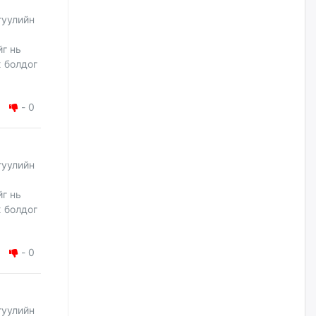
уржигдар
гуулийн
Д.Амарбаясгалан:
йг нь
Шатахууныхаа 97 хувийг нэг
ж болдог
улсаас авдаг хараат байдлаа
зогсоож, Арабын орнуудаас
нийлүүлэх ажлыг сэргээх
ёстой
-
0
уржигдар
Худалдагч Н.Амарзаяа:
гуулийн
Дэлгүүрийн 32 хуудастай
өрийн дэвтэр долоо хоногт л
дүүрдэг
йг нь
уржигдар
ж болдог
АИ-92 шатахууны нийлүүлэлт
-
0
тасралтгүй үргэлжилж байна
уржигдар
гуулийн