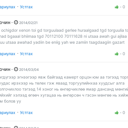
·
ариулах
Устгах
-
0
Зочин ·
2014/02/21
i ochigdor xenon toi gd torguulaad gerlee huraalgaad tgd torguulia t
had bgaaal bhiimaa tgd 70112100 70111628 ni utsaa awah gui ajilaa h
uu utsaa awahad yadiin be eniig yah we zamiin tsagdaagiin gazart
·
ариулах
Устгах
-
0
Зочин ·
2014/03/04
эгдүгээр эгнээгээр явж байгаад камерт орцон юм аа тэгээд тор
уудас ирэхээр нь төлөх гэж яваад торгуулийнхаа хуудсыг алга
олгочихлоо тэгээд 14 хоног нь өнгөрчихлөө ямар дансанд мөнги
ийхийг хэлээд өгөөч хугацаа нь өнгөрсөн ч гэсэн мөнгөө нь хий
м болов уу
·
ариулах
Устгах
-
0
Зочин ·