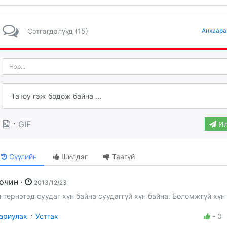
Сэтгэгдэлүүд (15)
Анхаара
·
GIF
Ил
Сүүлийн
Шилдэг
Таагүй
Зочин ·
2013/12/23
нтернэтэд суудаг хүн байна суудаггүй хүн байна. Боломжгүй хүн
·
ариулах
Устгах
-
0