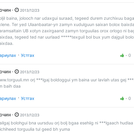
Зочин ·
2013/12/23
oljil baina, jolooch nar udaxgui suraad, tegeed durem zurchixuu bag
xlene. Ter yed Ulaanbaatar-yn zamyn xudulguun saixan bolox baixd
aramsaltain UB xotyn zaxirgaand zamyn torguulias orox orlogo ni b
aixdaa, tegeed ted nar uurlaad *****texguil bol bux yum dajguil bol
aixdaa.
·
ариулах
Устгах
-
0
Зочин ·
2013/12/23
ww.torguuli.mn orj ***lgaj boldoggui ym baina uur lavlah utas gej **
m baih daa
·
ариулах
Устгах
-
0
Зочин ·
2013/12/23
ailgaj bolohgui bna uursduu orj bolj bgaa esehiig ni ***lgaach hudla
iichiheed torguulia tul geed bh yuma