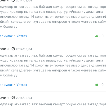
2014/03/04
эгдүгээр эгнээгээр явж байгаад камерт орцон юм аа тэгээд тор
уудас ирэхээр нь төлөх гэж яваад торгуулийнхаа хуудсыг алга
олгочихлоо тэгээд 14 хоног нь өнгөрчихлөө ямар дансанд мөнги
ийхийг хэлээд өгөөч хугацаа нь өнгөрсөн ч гэсэн мөнгөө нь хий
м болов уу
·
ариулах
Устгах
-
0
Зочин ·
2014/03/04
эгдүгээр эгнээгээр явж байгаад камерт орцон юм аа тэгээд тор
уудас ирэхээр нь төлөх гэж яваад торгуулийнхаа хуудсыг алга
олгочихлоо тэгээд 14 хоног нь өнгөрчихлөө ямар дансанд мөнги
ийхийг хэлээд өгөөч хугацаа нь өнгөрсөн ч гэсэн мөнгөө нь хий
м болов уу
·
ариулах
Устгах
-
0
Зочин ·
2014/03/04
эгдүгээр эгнээгээр явж байгаад камерт орцон юм аа тэгээд тор