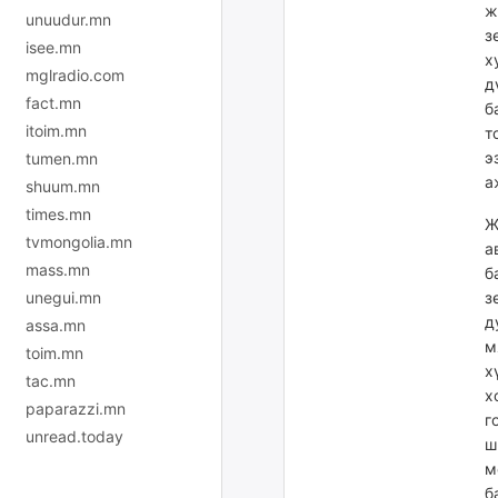
ж
unuudur.mn
з
isee.mn
х
mglradio.com
д
fact.mn
б
itoim.mn
т
э
tumen.mn
а
shuum.mn
times.mn
Ж
tvmongolia.mn
а
mass.mn
б
unegui.mn
з
д
assa.mn
м
toim.mn
х
tac.mn
х
paparazzi.mn
г
unread.today
ш
м
б