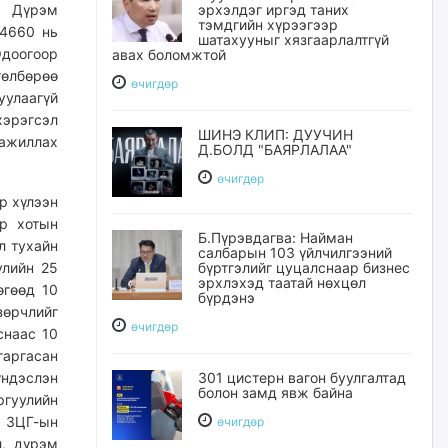
э. Дүрэм
эрхэлдэг иргэд таних
тэмдгийн хүрээгээр
24660 нь
шатахууныг хязгаарлалтгүй
Одоогоор
авах боломжтой
өлбөрөө
өчигдѳр
улаагүй
хэрэгсэл
ШИНЭ КЛИП: ДУУЧИН
 ажиллах
Д.БОЛД "БАЯРЛАЛАА"
өчигдѳр
р хүлээн
р хотын
Б.Пүрэвдагва: Найман
л тухайн
салбарын 103 үйлчилгээний
улийн 25
бүртгэлийг цуцалснаар бизнес
эрхлэхэд таатай нөхцөл
өгөөд 10
бүрдэнэ
зөрчлийг
өчигдѳр
снаас 10
гаргасан
үндэслэн
301 цистерн вагон буулгалтад
болон замд явж байна
ргуулийн
у ЗЦГ-ын
өчигдѳр
л, дүрэм