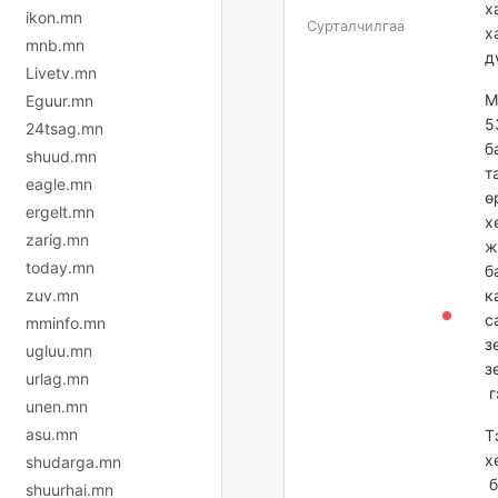
х
ikon.mn
Сурталчилгаа
х
mnb.mn
д
Livetv.mn
М
Eguur.mn
5
24tsag.mn
б
shuud.mn
т
eagle.mn
ө
ergelt.mn
х
zarig.mn
ж
today.mn
б
zuv.mn
к
с
mminfo.mn
з
ugluu.mn
з
urlag.mn
г
unen.mn
asu.mn
Т
х
shudarga.mn
б
shuurhai.mn