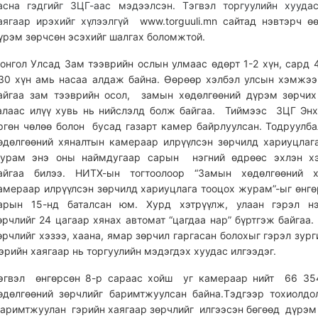
асна гэдгийг ЗЦГ-аас мэдээлсэн. Тэгвэл торгуулийн хууда
аягаар ирэхийг хүлээлгүй
www.torguuli.mn
сайтад нэвтэрч өө
үрэм зөрчсөн эсэхийг шалгах боломжтой.
онгол Улсад Зам тээврийн ослын улмаас өдөрт 1-2 хүн, сард 
30 хүн амь насаа алдаж байна. Өөрөөр хэлбэл улсын хэмжэ
айгаа зам тээврийн осол, замын хөдөлгөөний дүрэм зөрчи
алаас илүү хувь нь нийслэлд болж байгаа. Тиймээс ЗЦГ Эн
ргөн чөлөө болон бусад газарт камер байрлуулсан. Тодруулб
өдөлгөөний хяналтын камераар илрүүлсэн зөрчилд хариуцлаг
урам энэ оны наймдугаар сарын нэгний өдрөөс эхлэн х
айгаа билээ. НИТХ-ын тогтоолоор “Замын хөдөлгөөний х
амераар илрүүлсэн зөрчилд хариуцлага тооцох журам”-ыг өнгө
арын 15-нд баталсан юм. Хурд хэтрүүлж, улаан гэрэл нэ
өрчлийг 24 цагаар хянах автомат “цагдаа нар” бүртгэж байгаа
өрчлийг хэзээ, хаана, ямар зөрчил гаргасан болохыг гэрэл зург
эрийн хаягаар нь торгуулийн мэдэгдэх хуудас илгээдэг.
эгвэл өнгөрсөн 8-р сараас хойш уг камераар нийт 66 35
өдөлгөөний зөрчлийг баримтжуулсан байна.Тэдгээр тохиолдо
аримтжуулан гэрийн хаягаар зөрчлийг илгээсэн бөгөөд дүрэм