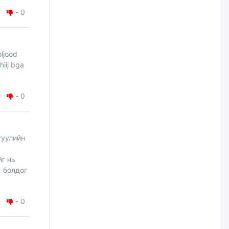
наймдугаар сарын 14-нөөс
ажиллуулж эхэлнэ
-
0
өчигдѳр
Орон сууц, нийтийн аж ахуй,
oljood
авто зам, тохижилт
iij bga
үйлчилгээний ажилтнуудын
ХАРИЛЦАА хандлагатай
холбоотой ГОМДОЛ их байгааг
дурдлаа
-
0
уржигдар
Бариста хийх нь залуусын
гуулийн
дунд яагаад трэнд болов
уржигдар
йг нь
ж болдог
Өмгөөлөгч Б.Оюунбилэг:
"Урьхан" Б.Чинбат гэж хүн
бизнес хамтрагчаа гүтгэж
-
0
хууль хяналтын байгууллагаар
шалгуулж, торны цаана
суулгана гэх мэтээр дарамталдаг