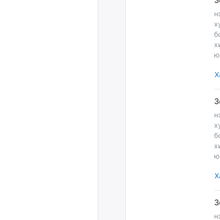
н
х
б
х
ю
Х
н
х
б
х
ю
Х
н