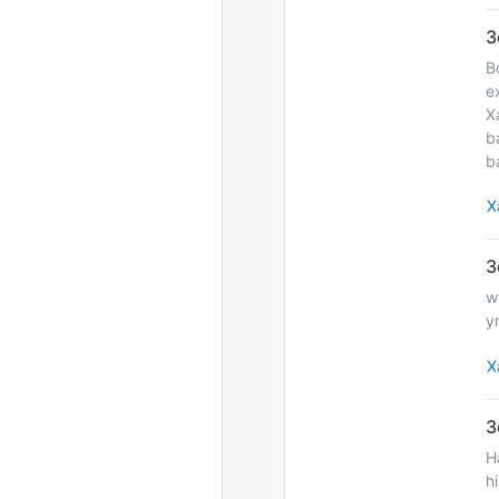
B
e
X
b
b
Х
w
y
Х
H
h