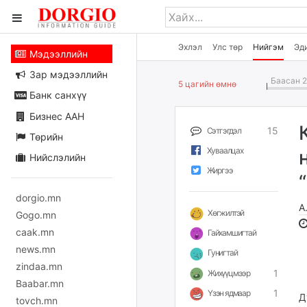
Эхлэл
Улс төр
Нийгэм
Эд
Мэдээллийн
Зар мэдээллийн
Баасан 2
5 цагийн өмнө
Банк санхүү
Бизнес ААН
15
Сэтгэгдэл
Төрийн
Хуваалцах
Нийслэлийн
Жиргээ
dorgio.mn
А
Хөгжилтэй
Gogo.mn
caak.mn
Гайхамшигтай
news.mn
Гунигтай
zindaa.mn
1
Жихүүцмээр
Baabar.mn
1
Үзэн ядмаар
Д
tovch.mn