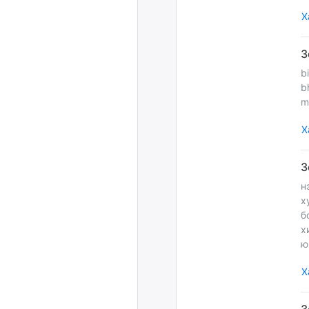
Х
b
b
m
Х
н
х
б
х
ю
Х