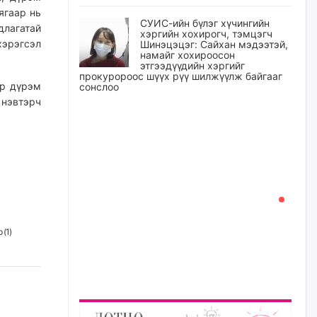
ягаар нь
СУИС-ийн бүлэг хүчингийн
лагатай
хэргийн хохирогч, тэмцэгч
эрэгсэл
Шинэцэцэг: Сайхан мэдээтэй,
намайг хохироосон
этгээдүүдийн хэргийг
прокуророос шүүх рүү шилжүүлж байгааг
эр дүрэм
сонслоо
 нэвтэрч
өчигдѳр
Өчигдрийн байдлаар ₮10000
доош дүнгээр шатахууны
худалдан авалт хийсэн 1500
баримт бүртгэгджээ
өчигдѳр
Шатахуун олголтыг 50,000
 (
1
)
төгрөгөөр хязгаарласныг
нэмэгдүүлж 100,000 төгрөгт
хүргэхээр судалж байгаа
өчигдѳр