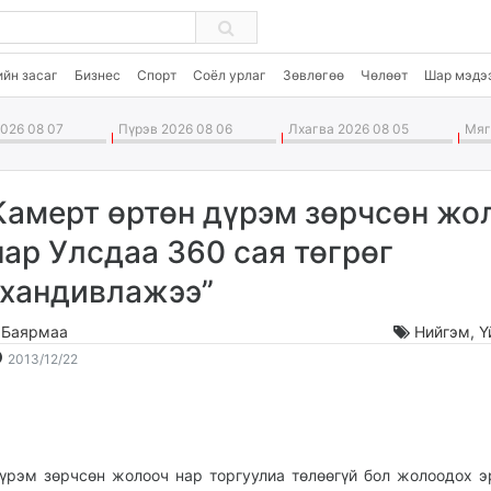
ийн засаг
Бизнес
Спорт
Соёл урлаг
Зөвлөгөө
Чөлөөт
Шар мэдэ
026 08 07
Пүрэв 2026 08 06
Лхагва 2026 08 05
Мягм
Камерт өртөн дүрэм зөрчсөн жо
нар Улсдаа 360 сая төгрөг
“хандивлажээ”
.Баярмаа
Нийгэм
,
Ү
2013-
2026-
2013/12/22
12-
08-
22
08
16:12:04
16:35:10
үрэм зөрчсөн жолооч нар торгуулиа төлөөгүй бол жолоодох э