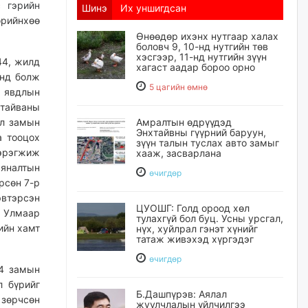
с гэрийн
Шинэ
Их уншигдсан
рийнхөө
Өнөөдөр ихэнх нутгаар халах
боловч 9, 10-нд нутгийн төв
хэсгээр, 11-нд нутгийн зүүн
44, жилд
хагаст аадар бороо орно
энд болж
5 цагийн өмнө
х явдлын
хтайваны
ал замын
Амралтын өдрүүдэд
Энхтайвны гүүрний баруун,
а тооцох
зүүн талын туслах авто замыг
эрэгжиж
хааж, засварлана
яналтын
өчигдѳр
рсөн 7-р
втэрсэн
ЦУОШГ: Голд ороод хөл
. Улмаар
тулахгүй бол буц. Усны урсгал,
ийн хамт
нүх, хуйлрал гэнэт хүнийг
татаж живэхэд хүргэдэг
өчигдѳр
4 замын
л бүрийг
Б.Дашпүрэв: Аялал
 зөрчсөн
жуулчлалын үйлчилгээ