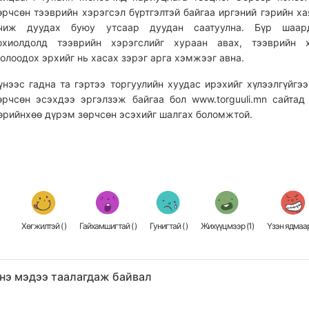
өрчсөн тээврийн хэрэгсэл бүртгэлтэй байгаа иргэний гэрийн ха
чиж дуудах буюу утсаар дуудан саатуулна. Бүр шаард
охиолдолд тээврийн хэрэгслийг хураан авах, тээврийн х
олоодох эрхийг нь хасах зэрэг арга хэмжээг авна.
үнээс гадна та гэртээ торгуулийн хуудас ирэхийг хүлээлгүйгэ
өрчсөн эсэхдээ эргэлзэж байгаа бол
www.torguuli.mn сайтад
өрийнхөө дүрэм зөрчсөн эсэхийг шалгах боломжтой.
Хөгжилтэй (
)
Гайхамшигтай (
)
Гунигтай (
)
Жихүүцмээр (
1
)
Үзэн ядмаар
нэ мэдээ таалагдаж байвал