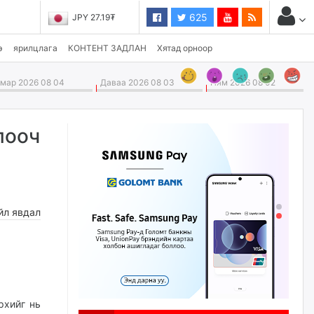
625
JPY 27.19₮
э
ярилцлага
КОНТЕНТ ЗАДЛАН
Хятад орноор
ар 2026 08 04
Даваа 2026 08 03
Ням 2026 08 02
лооч
йл явдал
рхийг нь