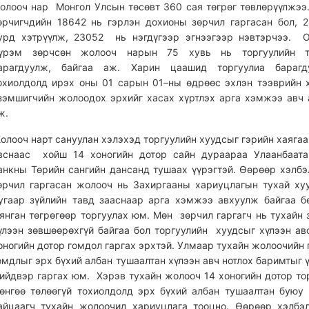
олооч нар Монгол Улсын төсөвт 360 сая төгрөг төвлөрүүлжэ
өрчигчдийн 18642 нь гэрлэн дохионы зөрчил гаргасан бол, 
урд хэтрүүлж, 23052 нь нэгдүгээр эгнээгээр нэвтэрчээ. 
үрэм зөрчсөн жолооч нарын 75 хувь нь торгуулийн т
арагдуулж, байгаа аж. Харин цаашид торгуулиа барагду
охиолдолд ирэх оны 01 сарын 01–ны өдрөөс эхлэн тээврийн 
зэмшигчийн жолоодох эрхийг хасах хүртлэх арга хэмжээ авч
ж.
олооч нарт сануулан хэлэхэд торгуулийн хуудсыг гэрийн хаягаа
вснаас хойш 14 хоногийн дотор сайн дураараа Улаанбаата
анкны Төрийн сангийн дансанд тушаах үүрэгтэй. Өөрөөр хэлбэ
өрчил гаргасан жолооч нь Захиргааны хариуцлагын тухай ху
угаар зүйлийн тавд зааснаар арга хэмжээ авхуулж байгаа б
янган төгрөгөөр торгуулах юм. Мөн зөрчил гаргагч нь тухайн 
үлээн зөвшөөрөхгүй байгаа бол торгуулийн хуудсыг хүлээн ав
оногийн дотор гомдол гаргах эрхтэй. Улмаар тухайн жолоочийн 
омдлыг эрх бүхий албан тушаалтан хүлээн авч нотлох баримтыг 
ийдвэр гаргах юм. Хэрэв тухайн жолооч 14 хоногийн дотор то
өнгөө төлөөгүй тохиолдолд эрх бүхий албан тушаалтан бую
айцаагч тухайн жолоочид хариуцлага тооцно. Өөрөөр хэлбэ