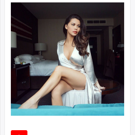
ikon.mn
mnb.mn
Livetv.mn
Eguur.mn
24tsag.mn
shuud.mn
eagle.mn
ergelt.mn
zarig.mn
today.mn
zuv.mn
mminfo.mn
ugluu.mn
urlag.mn
unen.mn
asu.mn
shudarga.mn
shuurhai.mn