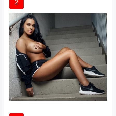
2
unuudur.mn
isee.mn
mglradio.com
fact.mn
itoim.mn
tumen.mn
shuum.mn
times.mn
tvmongolia.mn
mass.mn
unegui.mn
assa.mn
toim.mn
tac.mn
paparazzi.mn
unread.today