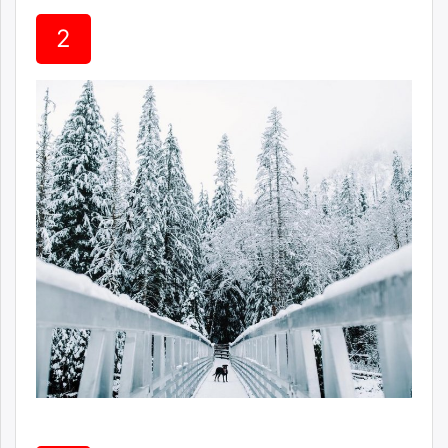
unuudur.mn
2
isee.mn
mglradio.com
fact.mn
itoim.mn
tumen.mn
shuum.mn
times.mn
tvmongolia.mn
mass.mn
unegui.mn
assa.mn
toim.mn
tac.mn
paparazzi.mn
unread.today