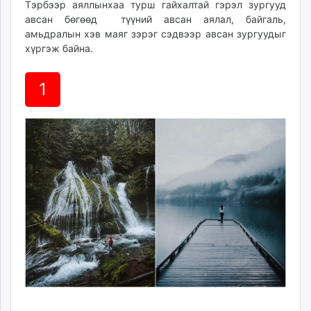
Тэрбээр аяллынхаа турш гайхалтай гэрэл зургууд
ikon.mn
авсан бөгөөд түүний авсан аялал, байгаль,
mnb.mn
амьдралын хэв маяг зэрэг сэдвээр авсан зургуудыг
Livetv.mn
хүргэж байна.
Eguur.mn
24tsag.mn
1
shuud.mn
eagle.mn
ergelt.mn
zarig.mn
today.mn
zuv.mn
mminfo.mn
ugluu.mn
urlag.mn
unen.mn
asu.mn
shudarga.mn
shuurhai.mn