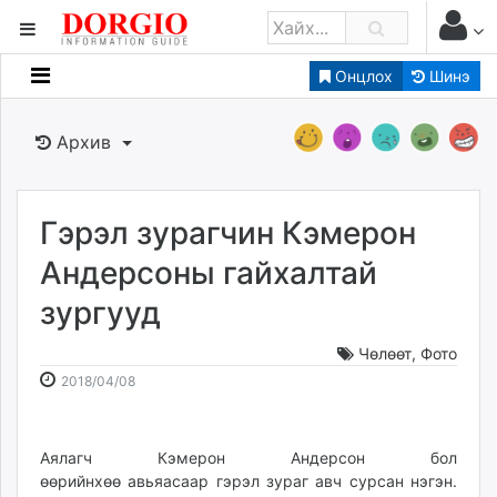
Онцлох
Шинэ
Мэдээллийн
Зар мэдээллийн
Архив
Банк санхүү
Бизнес ААН
Төрийн
Гэрэл зурагчин Кэмерон
Нийслэлийн
Андерсоны гайхалтай
зургууд
dorgio.mn
Gogo.mn
Чөлөөт
,
Фото
caak.mn
2018-
2026-
2018/04/08
news.mn
04-
08-
08
08
zindaa.mn
14:39:21
13:21:45
Аялагч Кэмерон Андерсон бол
Baabar.mn
өөрийнхөө авьяасаар гэрэл зураг авч сурсан нэгэн.
tovch.mn