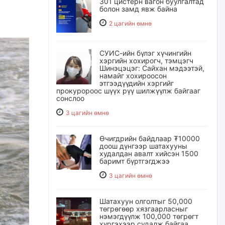
301 цистерн вагон буулгалтад
болон замд явж байна
2 цагийн өмнө
СУИС-ийн бүлэг хүчингийн
хэргийн хохирогч, тэмцэгч
Шинэцэцэг: Сайхан мэдээтэй,
намайг хохироосон
этгээдүүдийн хэргийг
прокуророос шүүх рүү шилжүүлж байгааг
сонслоо
3 цагийн өмнө
Өчигдрийн байдлаар ₮10000
доош дүнгээр шатахууны
худалдан авалт хийсэн 1500
баримт бүртгэгджээ
3 цагийн өмнө
Шатахуун олголтыг 50,000
төгрөгөөр хязгаарласныг
нэмэгдүүлж 100,000 төгрөгт
хүргэхээр судалж байгаа