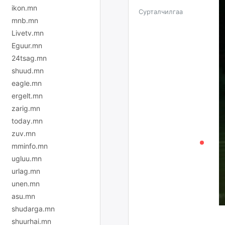
ikon.mn
Сурталчилгаа
mnb.mn
Livetv.mn
Eguur.mn
24tsag.mn
shuud.mn
eagle.mn
ergelt.mn
zarig.mn
today.mn
zuv.mn
mminfo.mn
ugluu.mn
urlag.mn
unen.mn
asu.mn
shudarga.mn
shuurhai.mn