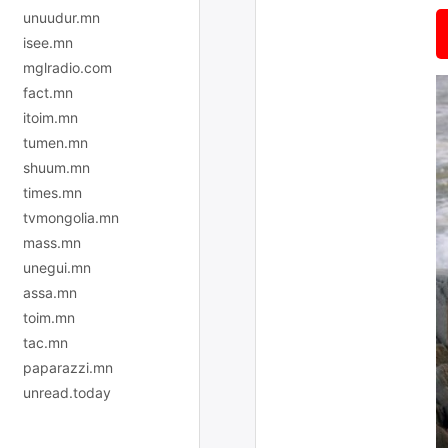
unuudur.mn
isee.mn
mglradio.com
fact.mn
itoim.mn
tumen.mn
shuum.mn
times.mn
tvmongolia.mn
mass.mn
unegui.mn
assa.mn
toim.mn
tac.mn
paparazzi.mn
unread.today