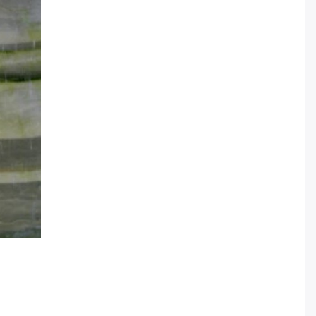
бизнес хамтрагчаа гүтгэж
хууль хяналтын байгууллагаар
шалгуулж, торны цаана
суулгана гэх мэтээр дарамталдаг
өчигдѳр
Д.Амарбаясгалан:
Шатахууныхаа 97 хувийг нэг
улсаас авдаг хараат байдлаа
зогсоож, Арабын орнуудаас
нийлүүлэх ажлыг сэргээх
ёстой
өчигдѳр
Худалдагч Н.Амарзаяа:
Дэлгүүрийн 32 хуудастай
өрийн дэвтэр долоо хоногт л
дүүрдэг
өчигдѳр
АИ-92 шатахууны нийлүүлэлт
тасралтгүй үргэлжилж байна