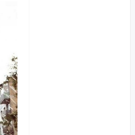
өчигдѳр
I ангийн цахим бүртгэл энэ
сарын 17-ноос эхэлнэ
өчигдѳр
Үндсэн хууль зөрчсөн
Х.Булгантуяа, үндэсний эв
нэгдэлд харшилсан
М.Нарантуяа-Нара нарт хэзээ
хариуцлага тооцох вэ?
өчигдѳр
Нефть импортлогч компаниуд
татварын өртэй байсан ч
дансыг нь битүүмжлэхгүй
өчигдѳр
I хорооллын арын замыг
наймдугаар сарын 6-ны 23:00