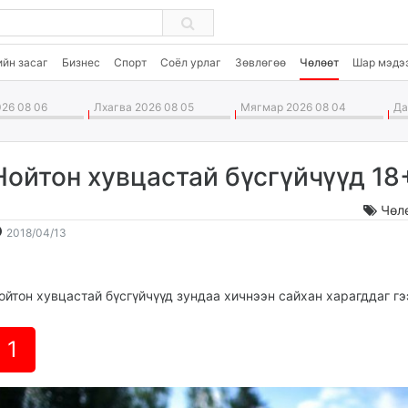
ийн засаг
Бизнес
Спорт
Соёл урлаг
Зөвлөгөө
Чөлөөт
Шар мэдэ
26 08 06
Лхагва 2026 08 05
Мягмар 2026 08 04
Дав
Нойтон хувцастай бүсгүйчүүд 18
Чөл
2018-
2026-
2018/04/13
04-
08-
13
07
15:36:30
15:35:02
ойтон хувцастай бүсгүйчүүд зундаа хичнээн сайхан харагддаг гэ
1