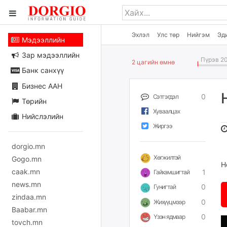
Эхлэл
Улс төр
Нийгэм
Эд
Мэдээллийн
Зар мэдээллийн
Пүрэв 20
2 цагийн өмнө
Банк санхүү
Бизнес ААН
0
Сэтгэгдэл
Төрийн
Хуваалцах
Нийслэлийн
Жиргээ
dorgio.mn
Хөгжилтэй
Gogo.mn
Н
caak.mn
1
Гайхамшигтай
news.mn
0
Гунигтай
zindaa.mn
0
Жихүүцмээр
Baabar.mn
0
Үзэн ядмаар
tovch.mn