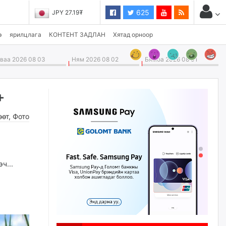
625
JPY 27.19₮
CHF 3,824.26₮
э
ярилцлага
КОНТЕНТ ЗАДЛАН
Хятад орноор
аа 2026 08 03
Ням 2026 08 02
Бямба 2026 08 01
+
өөт
,
Фото
эч...