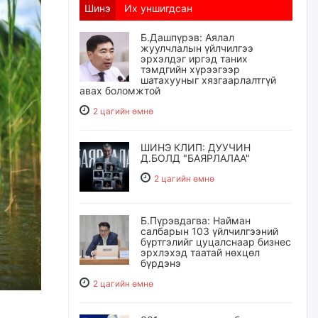
Шинэ
Их уншигдсан
Б.Дашпүрэв: Аялал
жуулчлалын үйлчилгээ
эрхэлдэг иргэд таних
тэмдгийн хүрээгээр
шатахууныг хязгаарлалтгүй
авах боломжтой
2 цагийн өмнө
ШИНЭ КЛИП: ДУУЧИН
Д.БОЛД "БАЯРЛАЛАА"
2 цагийн өмнө
Б.Пүрэвдагва: Найман
салбарын 103 үйлчилгээний
бүртгэлийг цуцалснаар бизнес
эрхлэхэд таатай нөхцөл
бүрдэнэ
2 цагийн өмнө