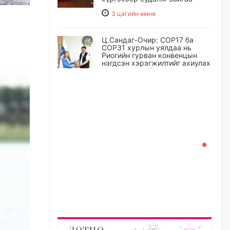
3 цагийн өмнө
Ц.Сандаг-Очир: COP17 ба
COP31 хурлын уялдаа нь
Риогийн гурван конвенцын
нэгдсэн хэрэгжилтийг ахиулах
чухал алхам болно
4 цагийн өмнө
Замын хөдөлгөөнд оролцож
байх үедээ ноцтой зөрчил
гаргасан жолооч Б-д
хариуцлага тооцож, ажлаас
нь чөлөөлжээ
5 цагийн өмнө
Нийслэлийн цэцэрлэгт
хамрагдах I шатны бүртгэл
эхлэхэд ГУРАВ хоног үлдлээ
5 цагийн өмнө