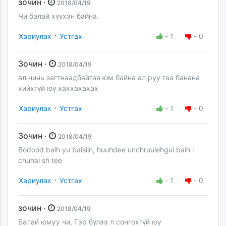
зочин ·
2018/04/19
Чи балай хүүхэн байна.
·
Хариулах
Устгах
-
1
-
0
Зочин ·
2018/04/19
ал чинь загтнаадбайгаа юм байна ал руу гаа банана
хийхгүй юү хаххахахах
·
Хариулах
Устгах
-
1
-
0
Зочин ·
2018/04/19
Bodood baih yu baisiin, huuhdee unchruulehgui baih l
chuhal sh tee
·
Хариулах
Устгах
-
1
-
0
зочин ·
2018/04/19
Балай юмуу чи, Гэр бүлээ л сонгохгүй юу