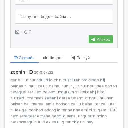
·
GIF
Илгээх
Сүүлийн
Шилдэг
Таагүй
zochin ·
2018/04/22
ger bul ur huuhduudiig chin busniulah oroldlogo hiij
baigaa ni muu zaluu baina. nuhur , ur huuhduudee bodoh
heregtei. ter ued bolood ungursun zuiltei dahij bitgii
zuurald. chamaas salsanii daraa terend zunduu huuhen
baisan baij taaraa. amia bodson zaluu baina. ter zaluutai
niillee gej bodhod odoogiin ter hair halamj ni zugeer l 180
hem esregeer ergene gedgiig sana. ungursun hoino
haramsahguin tuld ex zaluug ter chigt ni hay.