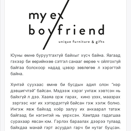
10:17:26
20:19:37
ikon.mn
mnb.mn
Livetv.mn
Eguur.mn
24tsag.mn
shuud.mn
eagle.mn
Юуны өмнө буруутгахгүй байхыг хүсч байна. Яагаад
ergelt.mn
гэхээр би өөрийнхөө сэтгэл санааг өөрөө ч ойлгохгүй
zarig.mn
байгаа болохоор надад цэвэр зөвлөгөө л хэрэгтэй
today.mn
байна.
zuv.mn
Хүнтэй суухаас өмнө би бусдын адил олон “нэр
mminfo.mn
дэвшигчтэй” байсан. Мэдээж хэрэг унтаж хэвтсэн нь
ugluu.mn
байхгүй л дээ. Хааяа орж гарах, кино үзэх, маазрах
urlag.mn
зэргээс нэг их хэтэрдэггүй байсан гэж хэлж болно.
unen.mn
Ингэж явж байхад хоёр залуу их анхаарал татаж
asu.mn
байгаад би нэгэнтэй нь үерхсэн. Хамтдаа гадагшаа
сурахаар явсан юм. Гэрлэх бараалах дээрээ тулаад
shudarga.mn
байхдаа манай гэрт асуудал гарч би нутаг буцсан.
shuurhai.mn