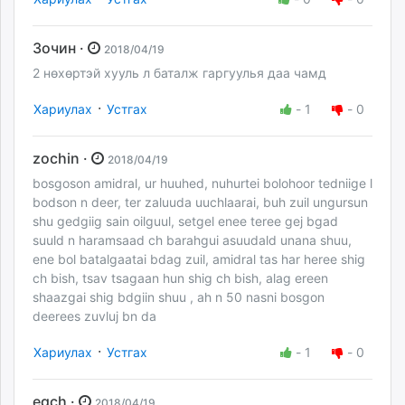
Зочин ·
2018/04/19
2 нөхөртэй хууль л баталж гаргуулья даа чамд
·
Хариулах
Устгах
-
1
-
0
zochin ·
2018/04/19
bosgoson amidral, ur huuhed, nuhurtei bolohoor tedniige l
bodson n deer, ter zaluuda uuchlaarai, buh zuil ungursun
shu gedgiig sain oilguul, setgel enee teree gej bgad
suuld n haramsaad ch barahgui asuudald unana shuu,
ene bol batalgaatai bdag zuil, amidral tas har heree shig
ch bish, tsav tsagaan hun shig ch bish, alag ereen
shaazgai shig bdgiin shuu , ah n 50 nasni bosgon
deerees zuvluj bn da
·
Хариулах
Устгах
-
1
-
0
egch ·
2018/04/19