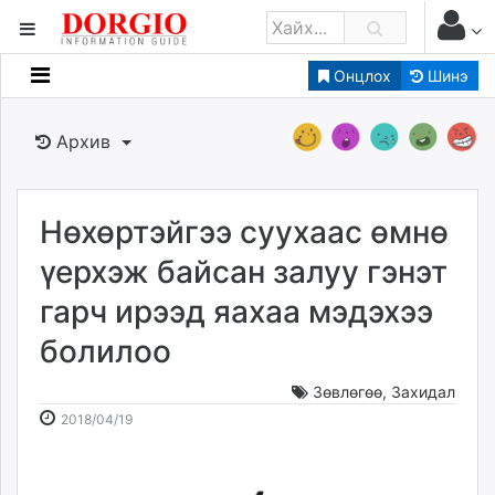
Онцлох
Шинэ
Мэдээллийн
Зар мэдээллийн
Архив
Банк санхүү
Бизнес ААН
Төрийн
Нөхөртэйгээ суухаас өмнө
Нийслэлийн
үерхэж байсан залуу гэнэт
гарч ирээд яахаа мэдэхээ
dorgio.mn
болилоо
Gogo.mn
caak.mn
Зөвлөгөө
,
Захидал
news.mn
2018-
2026-
2018/04/19
zindaa.mn
04-
08-
Baabar.mn
19
06
tovch.mn