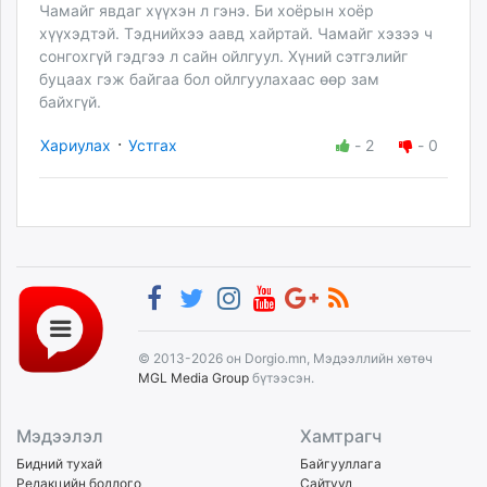
Чамайг явдаг хүүхэн л гэнэ. Би хоёрын хоёр
хүүхэдтэй. Тэднийхээ аавд хайртай. Чамайг хэзээ ч
сонгохгүй гэдгээ л сайн ойлгуул. Хүний сэтгэлийг
буцаах гэж байгаа бол ойлгуулахаас өөр зам
байхгүй.
·
Хариулах
Устгах
-
2
-
0
© 2013-2026 он Dorgio.mn, Мэдээллийн хөтөч
MGL Media Group
бүтээсэн.
Мэдээлэл
Хамтрагч
Бидний тухай
Байгууллага
Редакцийн бодлого
Сайтууд