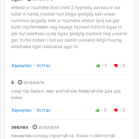
ehleed yr huuhdee bod chinii 2 hyyhdiig aavaas ni uur
tultal ni hairlaj chadah hyn bhgyi gedgiig sain uhaar
uuriinhuu jargaliig bish yr hyyhdee ehend tavij bai ger
byliin hychirhiileliin neg hesegt hyyhed hohirch bgaa ni
ger byl salaltaas yysej bgaa gedgiig bodood neg yzeerei
ger, bvltei bolson l bol uur zamiin yamand bitgii huurtaj
amidralaa itgel naidvaraa ygyi hii
·
Хариулах
Устгах
-
1
-
0
ё ·
2018/04/19
хүнд гэр бүлээс өөр үнэтэй юм байдгүй юм даа дүү
минь
·
Хариулах
Устгах
-
0
-
0
зөвлөх ·
2018/04/19
Нөхөртөө хэлээд хэрэггүй ээ. Хэзээ ч ойлгохгүй.