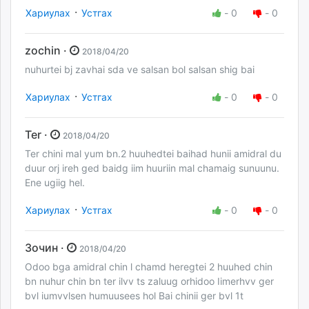
·
Хариулах
Устгах
-
0
-
0
zochin ·
2018/04/20
nuhurtei bj zavhai sda ve salsan bol salsan shig bai
·
Хариулах
Устгах
-
0
-
0
Ter ·
2018/04/20
Ter chini mal yum bn.2 huuhedtei baihad hunii amidral du
duur orj ireh ged baidg iim huuriin mal chamaig sunuunu.
Ene ugiig hel.
·
Хариулах
Устгах
-
0
-
0
Зочин ·
2018/04/20
Odoo bga amidral chin l chamd heregtei 2 huuhed chin
bn nuhur chin bn ter ilvv ts zaluug orhidoo Iimerhvv ger
bvl iumvvlsen humuusees hol Bai chinii ger bvl 1t