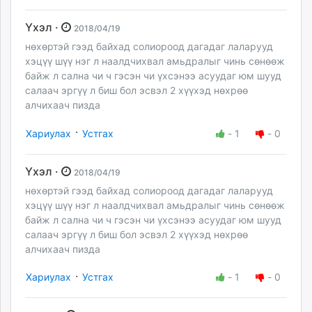
Үхэл ·
2018/04/19
нөхөртэй гээд байхад солиороод дагадаг лаларууд
хэцүү шүү нэг л наалдчихвал амьдралыг чинь сөнөөж
байж л сална чи ч гэсэн чи үхсэнээ асуудаг юм шууд
салаач эргүү л биш бол эсвэл 2 хүүхэд нөхрөө
алчихаач пизда
·
Хариулах
Устгах
-
1
-
0
Үхэл ·
2018/04/19
нөхөртэй гээд байхад солиороод дагадаг лаларууд
хэцүү шүү нэг л наалдчихвал амьдралыг чинь сөнөөж
байж л сална чи ч гэсэн чи үхсэнээ асуудаг юм шууд
салаач эргүү л биш бол эсвэл 2 хүүхэд нөхрөө
алчихаач пизда
·
Хариулах
Устгах
-
1
-
0