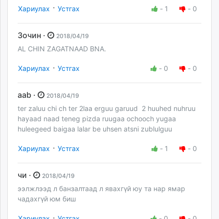
·
Хариулах
Устгах
-
1
-
0
Зочин ·
2018/04/19
AL CHIN ZAGATNAAD BNA.
·
Хариулах
Устгах
-
0
-
0
aab ·
2018/04/19
ter zaluu chi ch ter 2laa erguu garuud 2 huuhed nuhruu
hayaad naad teneg pizda ruugaa ochooch yugaa
huleegeed baigaa lalar be uhsen atsni zublulguu
·
Хариулах
Устгах
-
1
-
0
чи ·
2018/04/19
ээлжлээд л банзалтаад л явахгүй юу та нар ямар
чадахгүй юм биш
·
Хариулах
Устгах
-
0
-
0