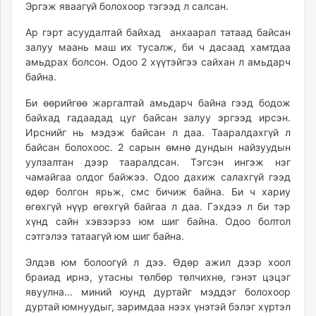
Эргэж яваагүй болохоор тэгээд л салсан.
unuudur.mn
isee.mn
Ар гэрт асуудалтай байхад анхаарал татаад байсан
залуу маань маш их тусалж, би ч дасаад хамтдаа
mglradio.com
амьдрах болсон. Одоо 2 хүүтэйгээ сайхан л амьдарч
fact.mn
байна.
itoim.mn
tumen.mn
Би өөрийгөө жаргалтай амьдарч байна гээд бодож
байхад гадаадад цуг байсан залуу эргээд ирсэн.
shuum.mn
Ирснийг нь мэдэж байсан л даа. Тааралдахгүй л
times.mn
байсан болохоос. 2 сарын өмнө дундын найзуудын
tvmongolia.mn
уулзалтан дээр тааралдсан. Тэгсэн ингэж нэг
mass.mn
чамайгаа олдог байжээ. Одоо дахиж салахгүй гээд
unegui.mn
өдөр болгон ярьж, смс бичиж байна. Би ч хариу
assa.mn
өгөхгүй нүүр өгөхгүй байгаа л даа. Гэхдээ л би тэр
хүнд сайн хэвээрээ юм шиг байна. Одоо болтол
toim.mn
сэтгэлээ татаагүй юм шиг байна.
tac.mn
paparazzi.mn
Элдэв юм болоогүй л дээ. Өдөр ажил дээр хоол
unread.today
браиад ирнэ, утасны төлбөр төлчихнө, гэнэт цэцэг
явуулна... миний юунд дуртайг мэддэг болохоор
дуртай юмнуудыг, заримдаа нээх үнэтэй бэлэг хүртэл