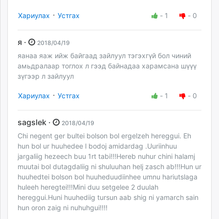
·
Хариулах
Устгах
-
1
-
0
я ·
2018/04/19
яанаа яаж ийж байгаад зайлуул тэгэхгүй бол чиний
амьдралаар тоглох л гээд байнадаа харамсана шүүү
зүгээр л зайлуул
·
Хариулах
Устгах
-
1
-
0
sagslek ·
2018/04/19
Chi negent ger bultei bolson bol ergelzeh hereggui. Eh
hun bol ur huuhedee l bodoj amidardag .Uuriinhuu
jargaliig hezeech buu 1rt tabi!!!Hereb nuhur chini halamj
muutai bol dutagdaliig ni shuluuhan helj zasch ab!!!Hun ur
huuhedtei bolson bol huuheduudiinhee umnu hariutslaga
huleeh heregtei!!!Mini duu setgelee 2 duulah
hereggui.Huni huuhediig tursun aab shig ni yamarch sain
hun oron zaig ni nuhuhgui!!!!