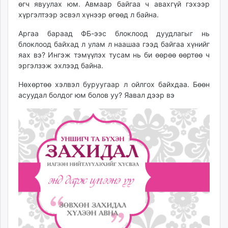
өгч явуулах юм. Авмаар байгаа ч авахгүй гэхээр
хүргэлтээр эсвэл хүнээр өгөөд л байна.
Аргаа бараад ФБ-ээс блоклоод дуудлагыг нь
блоклоод байхад л улам л наашаа гээд байгаа хүнийг
яах вэ? Ингэж тэмүүлэх тусам нь би өөрөө өөртөө ч
эргэлзэж эхлээд байна.
Нөхөртөө хэлвэл буруугаар л ойлгох байхдаа. Бөөн
асуудал болдог юм болов уу? Яавал дээр вэ