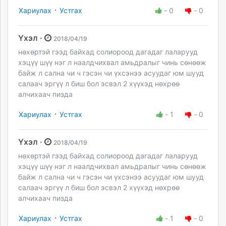
·
Хариулах
Устгах
-
0
-
0
Үхэл ·
2018/04/19
нөхөртэй гээд байхад солиороод дагадаг лаларууд
хэцүү шүү нэг л наалдчихвал амьдралыг чинь сөнөөж
байж л сална чи ч гэсэн чи үхсэнээ асуудаг юм шууд
салаач эргүү л биш бол эсвэл 2 хүүхэд нөхрөө
алчихаач пизда
·
Хариулах
Устгах
-
1
-
0
Үхэл ·
2018/04/19
нөхөртэй гээд байхад солиороод дагадаг лаларууд
хэцүү шүү нэг л наалдчихвал амьдралыг чинь сөнөөж
байж л сална чи ч гэсэн чи үхсэнээ асуудаг юм шууд
салаач эргүү л биш бол эсвэл 2 хүүхэд нөхрөө
алчихаач пизда
·
Хариулах
Устгах
-
1
-
0