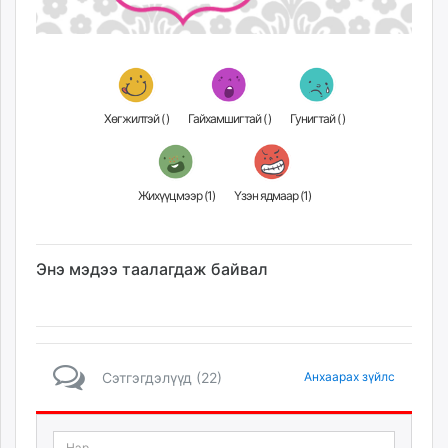
Хөгжилтэй (
)
Гайхамшигтай (
)
Гунигтай (
)
Жихүүцмээр (
1
)
Үзэн ядмаар (
1
)
Энэ мэдээ таалагдаж байвал
Сэтгэгдэлүүд (22)
Анхаарах зүйлс