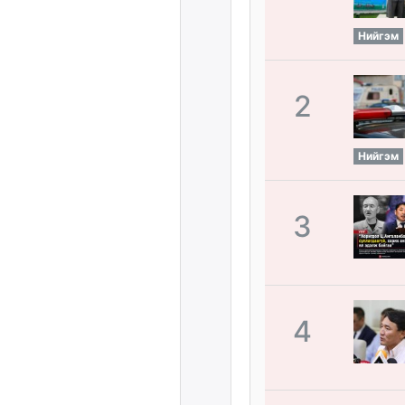
Нийгэм
2
Нийгэм
3
4