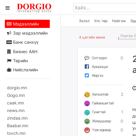
Эхлэл
Улс төр
Нийгэм
Эд
Мэдээллийн
Зар мэдээллийн
Лхагва 2
4 цагийн өмнө
Банк санхүү
Бизнес ААН
0
Сэтгэгдэл
Төрийн
Хуваалцах
Нийслэлийн
Жиргээ
dorgio.mn
2
Хөгжилтэй
Gogo.mn
caak.mn
Гайхамшигтай
Н
news.mn
1
Гунигтай
д
zindaa.mn
0
Жихүүцмээр
ц
Baabar.mn
У
0
Үзэн ядмаар
tovch.mn
а