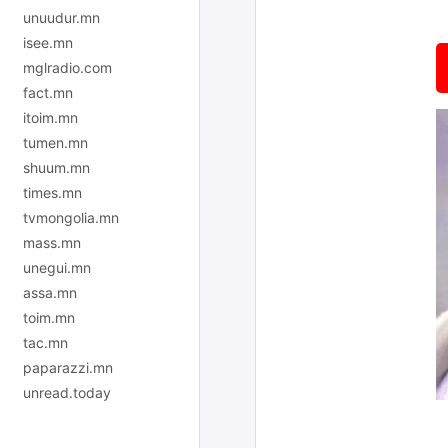
unuudur.mn
isee.mn
mglradio.com
fact.mn
itoim.mn
tumen.mn
shuum.mn
times.mn
tvmongolia.mn
mass.mn
unegui.mn
assa.mn
toim.mn
tac.mn
paparazzi.mn
unread.today