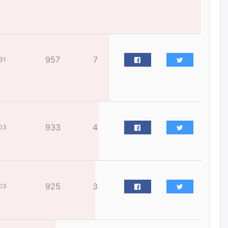
жилийн ойд зориулсан
наадмыг хойшлуулав
өчигдѳр
Монгол Улсад 162 вагон - 9720
957
7
тонн АИ-92 орж иржээ
31
өчигдѳр
Jade Gas: 1.1 тэрбум австрали
долларын санхүүжилтийн
эцсийн гэрээг есдүгээр сард
933
4
байгуулбал Тавантолгойн
03
метан хийн үйлдвэрлэлийн
өрөмдлөгийг 2027 онд эхлүүлнэ
өчигдѳр
Ханын материалд эхний
925
3
03
ээлжийн 6 блок орон сууцны
барилга угсралтын ажил
үргэлжилж байна
өчигдѳр