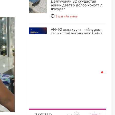
Дэлгүүрийн 32 хуудастай
өрийн дэвтэр долоо хоногт л
дүүрдэг
8 цагийн өмнө
АИ-92 шатахууны нийлүүлэлт
тасралтгүй үргэлжилж байна
9 цагийн өмнө
I ангийн цахим бүртгэл энэ
сарын 17-ноос эхэлнэ
10 цагийн өмнө
Үндсэн хууль зөрчсөн
Х.Булгантуяа, үндэсний эв
нэгдэлд харшилсан
М.Нарантуяа-Нара нарт хэзээ
хариуцлага тооцох вэ?
10 цагийн өмнө