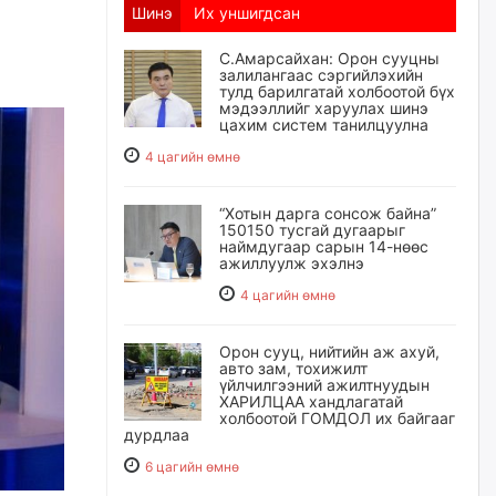
Шинэ
Их уншигдсан
С.Амарсайхан: Орон сууцны
залилангаас сэргийлэхийн
тулд барилгатай холбоотой бүх
мэдээллийг харуулах шинэ
цахим систем танилцуулна
4 цагийн өмнө
“Хотын дарга сонсож байна”
150150 тусгай дугаарыг
наймдугаар сарын 14-нөөс
ажиллуулж эхэлнэ
4 цагийн өмнө
Орон сууц, нийтийн аж ахуй,
авто зам, тохижилт
үйлчилгээний ажилтнуудын
ХАРИЛЦАА хандлагатай
холбоотой ГОМДОЛ их байгааг
дурдлаа
6 цагийн өмнө