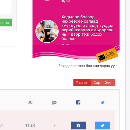
59
ХЗДХ-ын сайд С.Амарсайхан:
Авлигаар авсан хөрөнгийг
Хадмаас болоод
хурааж, нийгмийн сайн
нөхрөөсөө салаад
гээх
сайхны хөгжилд зориулах
хүүхдүүдээ аваад тусдаа
бөгөөд үүнийг хэд хэдэн эрх
өөрийнхөөрөө амьдарсан
бүхий байгууллагаас санал авна
нь ч дээр гэж бодох
боллоо
өчигдѳр
91
Шатахууныг олдож байгаа
газраас нь л авч байна. Үнэ
тарифаас илүү хангамж дээр
Захидал илгээх бол энд дарна уу !
анхаарч байна
өчигдѳр
7 хоног
Сар
Жил
Ц.Будханд: Дүүгээ гараад
ирнэ гэж итгэж хүлээсээр
долоон сарын хугацаа
өнгөрлөө
өчигдѳр
1168
7
31
Барилгын салбарын 100