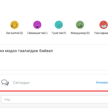
Хөгжилтэй (
2
)
Гайхамшигтай (
)
Гунигтай (
1
)
Жихүүцмээр (
0
)
Үзэн ядмаа
нэ мэдээ таалагдаж байвал
Сэтгэгдэл
Анхаара