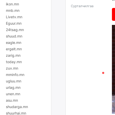
ikon.mn
Сурталчилгаа
mnb.mn
Livetv.mn
Eguur.mn
24tsag.mn
shuud.mn
eagle.mn
ergelt.mn
zarig.mn
today.mn
zuv.mn
mminfo.mn
ugluu.mn
urlag.mn
unen.mn
asu.mn
shudarga.mn
shuurhai.mn