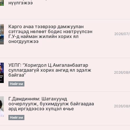
нүүлгэжээ
Карго ачаа тээврээр дамжуулан
сэтгэцэд нөлөөт бодис нэвтрүүлсэн
2026/07/
Г.У-д найман жилийн хорих ял
оногдуулжээ
УЕПГ: “Хоригдол Ц.Амгаланбаатар
cуллагдаагүй хорих ангид ял эдэлж
2026/08/
байгаа“
Нийгэм
Г.Дамдинням: Шатахуунд
оочерлуулж, бухимдуулж байгаадаа
2026/08/
ард иргэдээсээ хүлцэл өчье
Нийгэм