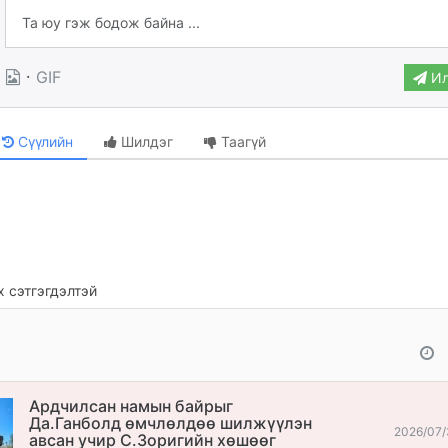
·
GIF
Ил
Сүүлийн
Шилдэг
Таагүй
 сэтгэгдэлтэй
Ардчилсан намын байрыг
Да.Ганболд өмчлөлдөө шилжүүлэн
2026/07/
авсан учир С.Зоригийн хөшөөг