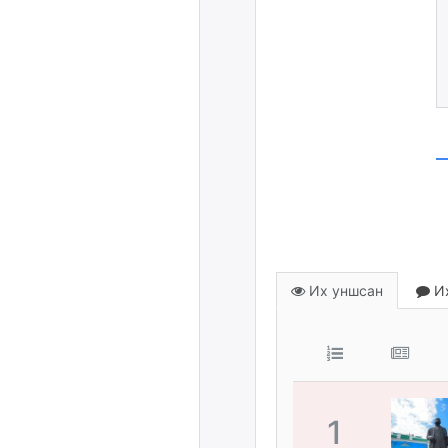
Их уншсан
Их
1