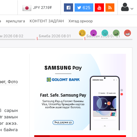
625
JPY 27.19₮
э
ярилцлага
КОНТЕНТ ЗАДЛАН
Хятад орноор
 2026 08 02
Бямба 2026 08 01
Баасан 2026 07 31
өөт
,
Фото
 6 сарын
йг замын
эг ажээ.
н байнга