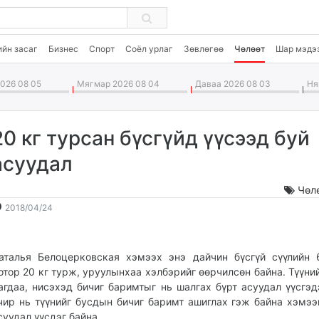
ийн засаг
Бизнес
Спорт
Соёл урлаг
Зөвлөгөө
Чөлөөт
Шар мэдэ
026 08 05
Мягмар 2026 08 04
Даваа 2026 08 03
Ням
20 кг турсан бүсгүйд үүсээд буй
асуудал
Чөл
2018-
2026-
2018/04/24
04-
08-
24
06
14:43:06
21:10:19
аталья Белоцерковская хэмээх энэ дайчин бүсгүй сүүлийн
отор 20 кг турж, уруулынхаа хэлбэрийг өөрчилсөн байна. Түүни
агдаа, нисэхэд бичиг баримтыг нь шалгах бүрт асуудал үүсгэд
чир нь түүнийг бусдын бичиг баримт ашиглах гэж байна хэмээ
суудал үүсдэг байна.