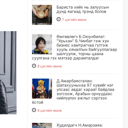
Бариста хийх нь залуусын
дунд яагаад трэнд болов
7 цагийн өмнө
Өмгөөлөгч Б.Оюунбилэг:
"Урьхан" Б.Чинбат гэж хүн
бизнес хамтрагчаа гүтгэж
хууль хяналтын байгууллагаар
шалгуулж, торны цаана
суулгана гэх мэтээр дарамталдаг
8 цагийн өмнө
Д.Амарбаясгалан:
Шатахууныхаа 97 хувийг нэг
улсаас авдаг хараат байдлаа
зогсоож, Арабын орнуудаас
нийлүүлэх ажлыг сэргээх
ёстой
8 цагийн өмнө
Худалдагч Н.Амарзаяа: