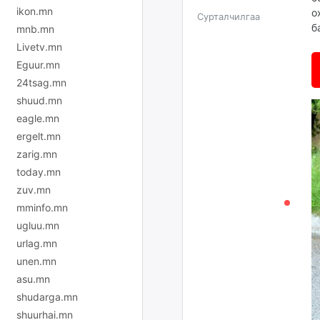
ikon.mn
о
Сурталчилгаа
б
mnb.mn
Livetv.mn
Eguur.mn
24tsag.mn
shuud.mn
eagle.mn
ergelt.mn
zarig.mn
today.mn
zuv.mn
mminfo.mn
ugluu.mn
urlag.mn
unen.mn
asu.mn
shudarga.mn
shuurhai.mn