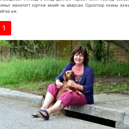
хиныг эмнэлэгт хүргэж амийг нь аварсан. Одоогоор охины ээж
айгаа аж.
1