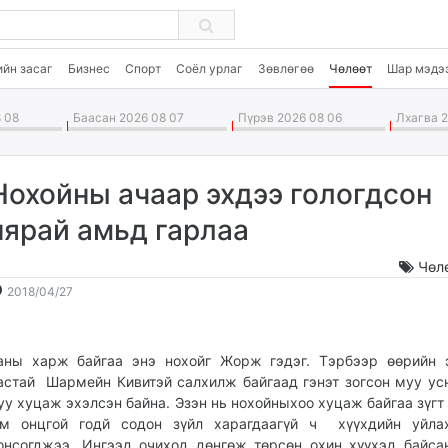
ийн засаг
Бизнес
Спорт
Соёл урлаг
Зөвлөгөө
Чөлөөт
Шар мэдэ
 08
Баасан 2026 08 07
Пүрэв 2026 08 06
Лхагва 2
Нохойны ачаар эхдээ гологдсон
нярай амьд гарлаа
Чөл
2018-
2026-
2018/04/27
04-
08-
27
09
15:40:10
19:01:35
аны харж байгаа энэ нохойг Жорж гэдэг. Тэрбээр өөрийн 
астай Шармейн Кивитэй салхилж байгаад гэнэт зогсон муу ус
уу хуцаж эхэлсэн байна. Эзэн нь нохойныхоо хуцаж байгаа зүгт
м онцгой годй содон зүйл харагдаагүй ч хүүхдийн уйла
онсогджээ. Ингээд очиход дөнгөж төрсөн охин хүүхэд байса