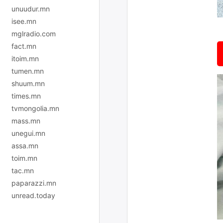
unuudur.mn
isee.mn
mglradio.com
fact.mn
itoim.mn
tumen.mn
shuum.mn
times.mn
tvmongolia.mn
mass.mn
unegui.mn
assa.mn
toim.mn
tac.mn
paparazzi.mn
unread.today