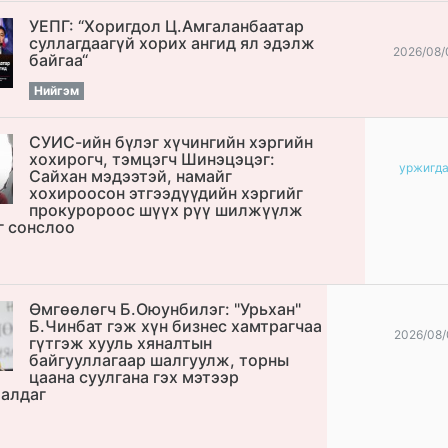
УЕПГ: “Хоригдол Ц.Амгаланбаатар
cуллагдаагүй хорих ангид ял эдэлж
2026/08/
байгаа“
Нийгэм
СУИС-ийн бүлэг хүчингийн хэргийн
хохирогч, тэмцэгч Шинэцэцэг:
уржигд
Сайхан мэдээтэй, намайг
хохироосон этгээдүүдийн хэргийг
прокуророос шүүх рүү шилжүүлж
г сонслоо
Өмгөөлөгч Б.Оюунбилэг: "Урьхан"
Б.Чинбат гэж хүн бизнес хамтрагчаа
2026/08/
гүтгэж хууль хяналтын
байгууллагаар шалгуулж, торны
цаана суулгана гэх мэтээр
алдаг