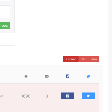
наймдугаар сарын 14-нөөс
ажиллуулж эхэлнэ
2026/08/06
гээх
Орон сууц, нийтийн аж ахуй,
авто зам, тохижилт
үйлчилгээний ажилтнуудын
ХАРИЛЦАА хандлагатай
холбоотой ГОМДОЛ их байгааг
дурдлаа
2026/08/06
7 хоног
Сар
Жил
Бариста хийх нь залуусын
дунд яагаад трэнд болов
2026/08/06
Өмгөөлөгч Б.Оюунбилэг:
"Урьхан" Б.Чинбат гэж хүн
1690
3
03
бизнес хамтрагчаа гүтгэж
хууль хяналтын байгууллагаар
шалгуулж, торны цаана
суулгана гэх мэтээр дарамталдаг