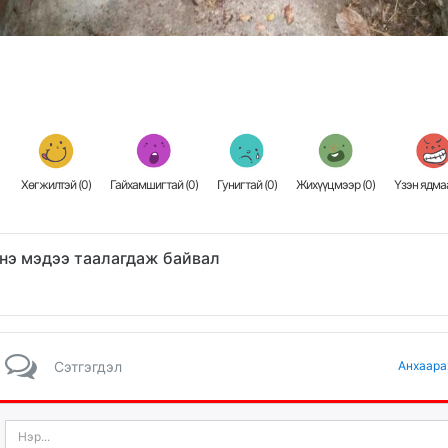
Хөгжилтэй (
0
)
Гайхамшигтай (
0
)
Гунигтай (
0
)
Жихүүцмээр (
0
)
Үзэн ядмаа
нэ мэдээ таалагдаж байвал
Сэтгэгдэл
Анхаара