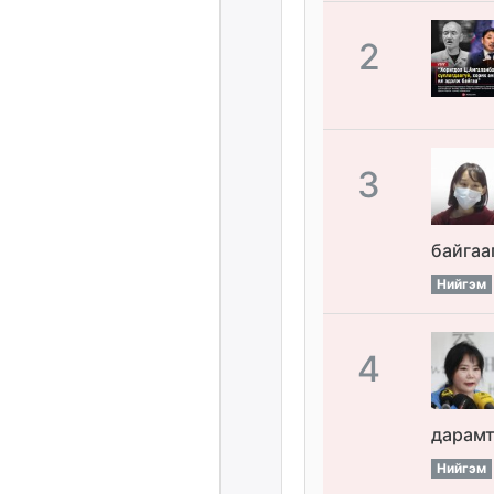
2
3
байгаа
Нийгэм
4
дарамт
Нийгэм