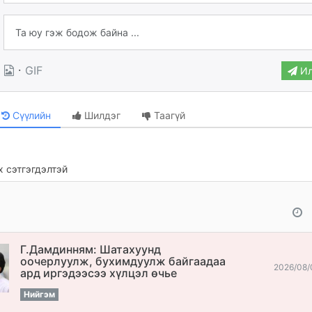
·
GIF
Ил
Сүүлийн
Шилдэг
Таагүй
 сэтгэгдэлтэй
Г.Дамдинням: Шатахуунд
оочерлуулж, бухимдуулж байгаадаа
2026/08/
ард иргэдээсээ хүлцэл өчье
Нийгэм