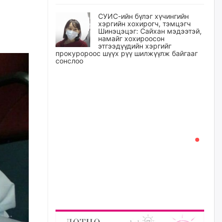
СУИС-ийн бүлэг хүчингийн
хэргийн хохирогч, тэмцэгч
Шинэцэцэг: Сайхан мэдээтэй,
намайг хохироосон
этгээдүүдийн хэргийг
прокуророос шүүх рүү шилжүүлж байгааг
сонслоо
уржигдар
Өчигдрийн байдлаар ₮10000
доош дүнгээр шатахууны
худалдан авалт хийсэн 1500
баримт бүртгэгджээ
уржигдар
Шатахуун олголтыг 50,000
төгрөгөөр хязгаарласныг
нэмэгдүүлж 100,000 төгрөгт
хүргэхээр судалж байгаа
уржигдар