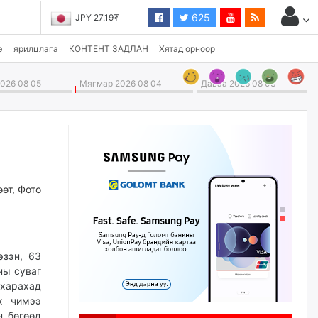
625
JPY 27.19₮
э
ярилцлага
КОНТЕНТ ЗАДЛАН
Хятад орноор
026 08 05
Мягмар 2026 08 04
Даваа 2026 08 03
өөт
,
Фото
эзэн, 63
ны суваг
 харахад
х чимээ
н бөгөөд