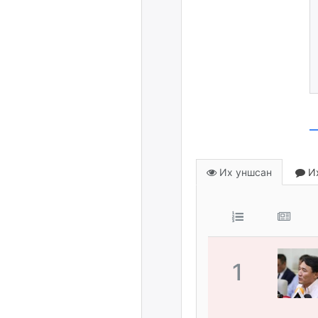
Их уншсан
Их
1