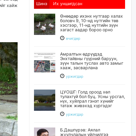
Шинэ
Их уншигдсан
ийг хайж
Өнөөдөр ихэнх нутгаар халах
боловч 9, 10-нд нутгийн төв
хэсгээр, 11-нд нутгийн зүүн
хагаст аадар бороо орно
өчигдѳр
Амралтын өдрүүдэд
Энхтайвны гүүрний баруун,
зүүн талын туслах авто замыг
хааж, засварлана
уржигдар
ЦУОШГ: Голд ороод хөл
тулахгүй бол буц. Усны урсгал,
нүх, хуйлрал гэнэт хүнийг
татаж живэхэд хүргэдэг
уржигдар
Б.Дашпүрэв: Аялал
жуулчлалын үйлчилгээ