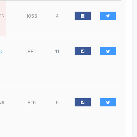
2026/08/06
1055
4
03
Д.Амарбаясгалан:
Шатахууныхаа 97 хувийг нэг
улсаас авдаг хараат байдлаа
зогсоож, Арабын орнуудаас
нийлүүлэх ажлыг сэргээх
ёстой
881
11
ар
2026/08/06
Худалдагч Н.Амарзаяа:
Дэлгүүрийн 32 хуудастай
өрийн дэвтэр долоо хоногт л
дүүрдэг
2026/08/06
816
6
06
АИ-92 шатахууны нийлүүлэлт
тасралтгүй үргэлжилж байна
2026/08/06