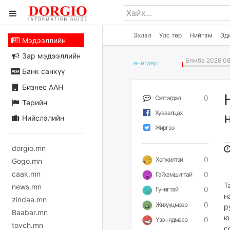
Эхлэл
Улс төр
Нийгэм
Эд
Мэдээллийн
Зар мэдээллийн
Бямба 2026 08
өчигдѳр
Банк санхүү
Бизнес ААН
0
Сэтгэгдэл
Төрийн
Хуваалцах
Нийслэлийн
Жиргээ
dorgio.mn
0
Хөгжилтэй
Gogo.mn
caak.mn
0
Гайхамшигтай
Т
news.mn
0
Гунигтай
н
zindaa.mn
0
Жихүүцмээр
р
Baabar.mn
ю
0
Үзэн ядмаар
tovch.mn
с