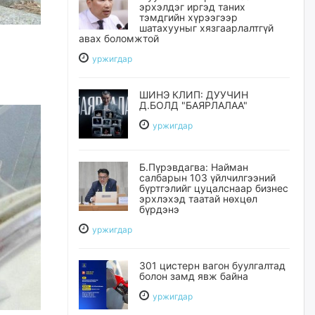
эрхэлдэг иргэд таних
тэмдгийн хүрээгээр
шатахууныг хязгаарлалтгүй
авах боломжтой
уржигдар
ШИНЭ КЛИП: ДУУЧИН
Д.БОЛД "БАЯРЛАЛАА"
уржигдар
Б.Пүрэвдагва: Найман
салбарын 103 үйлчилгээний
бүртгэлийг цуцалснаар бизнес
эрхлэхэд таатай нөхцөл
бүрдэнэ
уржигдар
301 цистерн вагон буулгалтад
болон замд явж байна
уржигдар