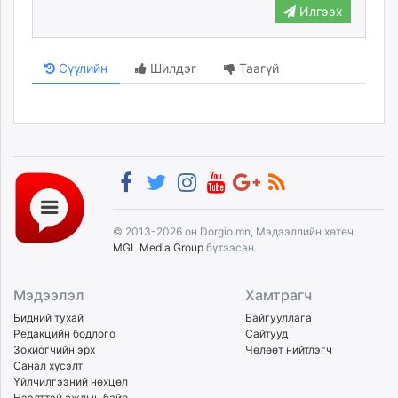
Илгээх
Сүүлийн
Шилдэг
Таагүй
© 2013-2026 он Dorgio.mn, Мэдээллийн хөтөч
MGL Media Group
бүтээсэн.
Мэдээлэл
Хамтрагч
Бидний тухай
Байгууллага
Редакцийн бодлого
Сайтууд
Зохиогчийн эрх
Чөлөөт нийтлэгч
Санал хүсэлт
Үйлчилгээний нөхцөл
Нээлттэй ажлын байр