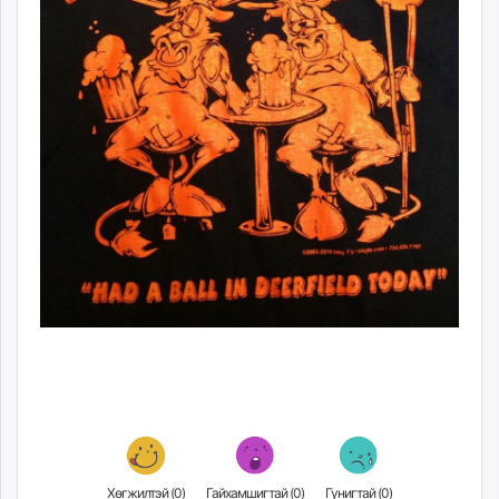
Хөгжилтэй (
0
)
Гайхамшигтай (
0
)
Гунигтай (
0
)