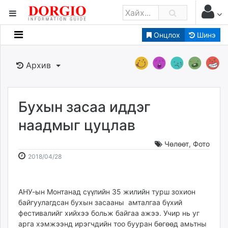
Онцлох
Шинэ
Мэдээллийн
Зар мэдээллийн
Архив
Банк санхүү
Бизнес ААН
Төрийн
Бухын засаа иддэг
Нийслэлийн
наадмыг цуцлав
Чөлөөт
,
Фото
dorgio.mn
2018-
2026-
2018/04/28
Gogo.mn
04-
08-
caak.mn
28
06
news.mn
15:02:40
09:50:49
АНУ-ын Монтанад сүүлийн 35 жилийн турш зохион
zindaa.mn
байгуулагдсан бухын засааны амталгаа бүхий
Baabar.mn
фестивалийг хийхээ больж байгаа ажээ. Учир нь уг
tovch.mn
арга хэмжээнд ирэгчдийн тоо бууран бөгөөд амьтны