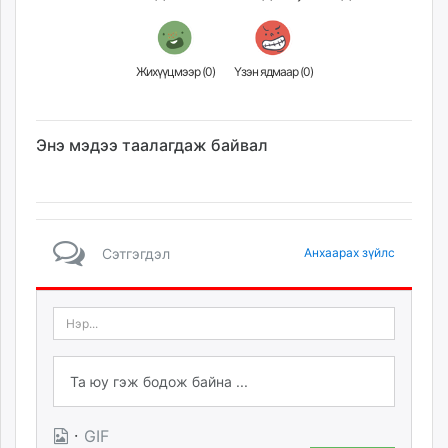
Жихүүцмээр (
0
)
Үзэн ядмаар (
0
)
Энэ мэдээ таалагдаж байвал
Сэтгэгдэл
Анхаарах зүйлс
·
GIF