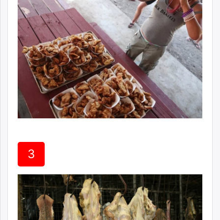
unuudur.mn
isee.mn
mglradio.com
fact.mn
itoim.mn
tumen.mn
shuum.mn
times.mn
tvmongolia.mn
mass.mn
unegui.mn
assa.mn
3
toim.mn
tac.mn
paparazzi.mn
unread.today