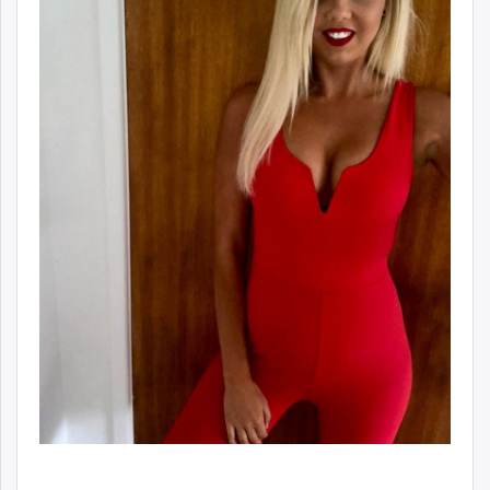
unuudur.mn
isee.mn
mglradio.com
fact.mn
itoim.mn
tumen.mn
shuum.mn
times.mn
tvmongolia.mn
mass.mn
unegui.mn
assa.mn
toim.mn
tac.mn
paparazzi.mn
unread.today