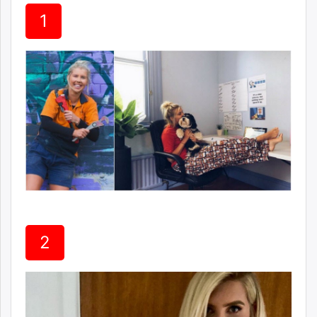
ikon.mn
1
mnb.mn
Livetv.mn
Eguur.mn
24tsag.mn
shuud.mn
eagle.mn
ergelt.mn
zarig.mn
today.mn
zuv.mn
mminfo.mn
ugluu.mn
2
urlag.mn
unen.mn
asu.mn
shudarga.mn
shuurhai.mn