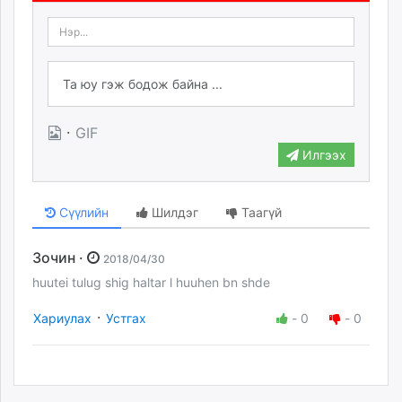
·
GIF
Илгээх
Сүүлийн
Шилдэг
Таагүй
Зочин ·
2018/04/30
huutei tulug shig haltar l huuhen bn shde
·
Хариулах
Устгах
-
0
-
0