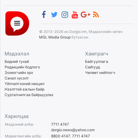
© 2013-2026 он Dorgio.mn, Мэдээллийн хөтөч
MGL Media Group
бүтээсэн.
Мэдээлэл
Хамтрагч
Бидний тухай
Байгууллага
Редакцийн бодлого
Сайтууд
Зохиогчийн эрх
Чөлөөт нийтлэгч
Санал хүсэлт
Үйлчилгээний нөхцөл
Нээлттэй ажлын байр
Сурталчилгаа байршуулах
Харилцаа
Мэдээний алба:
7711 4747
dorgio.news@yahoo.com
Маркетингийн алба:
8800 4147
,
7711 4747