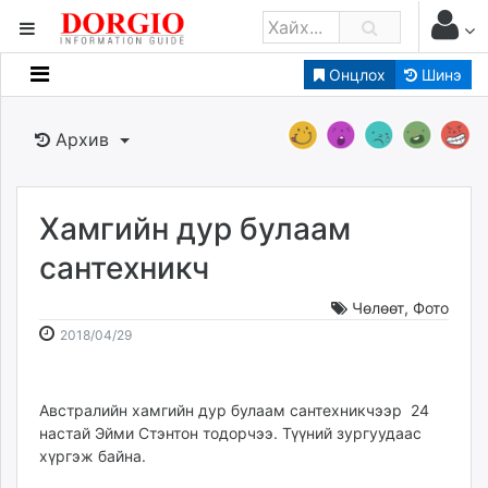
Онцлох
Шинэ
Мэдээллийн
Зар мэдээллийн
Архив
Банк санхүү
Бизнес ААН
Төрийн
Хамгийн дур булаам
Нийслэлийн
сантехникч
Чөлөөт
,
Фото
dorgio.mn
2018-
2026-
2018/04/29
Gogo.mn
04-
08-
caak.mn
29
06
news.mn
14:27:37
17:53:26
Австралийн хамгийн дур булаам сантехникчээр 24
zindaa.mn
настай Эйми Стэнтон тодорчээ. Түүний зургуудаас
Baabar.mn
хүргэж байна.
tovch.mn