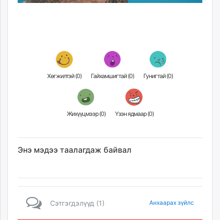
Хөгжилтэй (
0
)
Гайхамшигтай (
0
)
Гунигтай (
0
)
Жихүүцмээр (
0
)
Үзэн ядмаар (
0
)
Энэ мэдээ таалагдаж байвал
Сэтгэгдэлүүд (1)
Анхаарах зүйлс