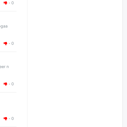
-
0
бизнес хамтрагчаа гүтгэж
хууль хяналтын байгууллагаар
шалгуулж, торны цаана
суулгана гэх мэтээр дарамталдаг
өчигдѳр
bgaa
Д.Амарбаясгалан:
-
0
Шатахууныхаа 97 хувийг нэг
улсаас авдаг хараат байдлаа
зогсоож, Арабын орнуудаас
нийлүүлэх ажлыг сэргээх
ёстой
eer n
өчигдѳр
Худалдагч Н.Амарзаяа:
-
0
Дэлгүүрийн 32 хуудастай
өрийн дэвтэр долоо хоногт л
дүүрдэг
өчигдѳр
-
0
АИ-92 шатахууны нийлүүлэлт
тасралтгүй үргэлжилж байна