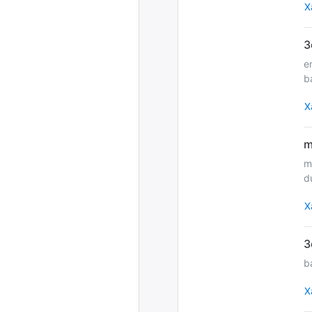
Х
e
b
Х
m
d
Х
b
Х