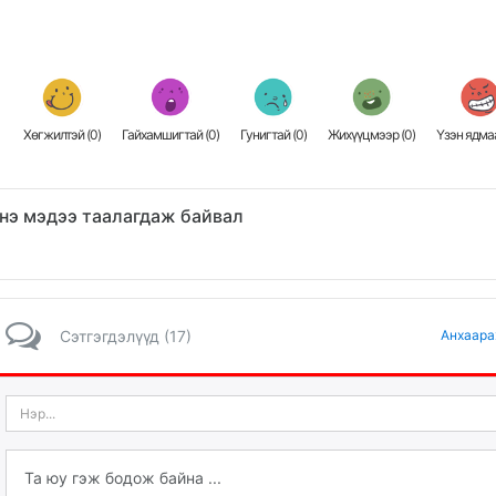
Хөгжилтэй (
0
)
Гайхамшигтай (
0
)
Гунигтай (
0
)
Жихүүцмээр (
0
)
Үзэн ядмаа
нэ мэдээ таалагдаж байвал
Сэтгэгдэлүүд (17)
Анхаара