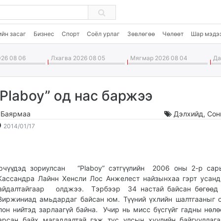
ийн засаг
Бизнес
Спорт
Соёл урлаг
Зөвлөгөө
Чөлөөт
Шар мэдэ
26 08 06
Лхагва 2026 08 05
Мягмар 2026 08 04
Дав
“Plaboy” од нас баржээ
.Баярмаа
Дэлхийд
,
Сон
2014-
2026-
2014/01/17
01-
08-
17
07
20:53:17
15:41:07
рчүүдэд зориулсан “Plaboy” сэтгүүлийн 2006 оны 2-р сар
ассандра Лайнн Хенсли Лос Анжелест найзынхаа гэрт усан
айдалтайгаар олджээ. Тэрбээр 34 настай байсан бөгөөд 
иржиниад амьдардаг байсан юм. Түүний үхлийн шалтгааныг 
лон нийтэд зарлаагүй байна. Учир нь мисс бүсгүйг гадны нөлө
арсан байх магадлалтай гэж тус улсын хуулийн байгууллаг