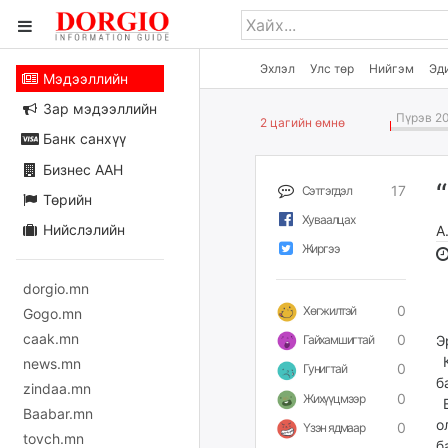
Эхлэл
Улс төр
Нийгэм
Эд
Мэдээллийн
Зар мэдээллийн
Пүрэв 20
2 цагийн өмнө
Банк санхүү
Бизнес ААН
17
Сэтгэгдэл
Төрийн
Хуваалцах
Нийслэлийн
А
Жиргээ
dorgio.mn
0
Хөгжилтэй
Gogo.mn
caak.mn
0
Э
Гайхамшигтай
К
news.mn
0
Гунигтай
б
zindaa.mn
0
Жихүүцмээр
В
Baabar.mn
о
0
Үзэн ядмаар
tovch.mn
б