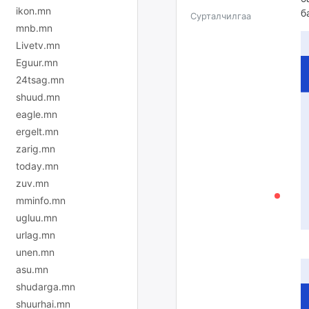
ikon.mn
б
Сурталчилгаа
mnb.mn
Livetv.mn
Eguur.mn
24tsag.mn
shuud.mn
eagle.mn
ergelt.mn
zarig.mn
today.mn
zuv.mn
mminfo.mn
ugluu.mn
urlag.mn
unen.mn
asu.mn
shudarga.mn
shuurhai.mn