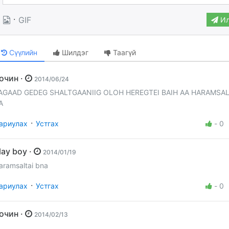
·
GIF
Ил
Сүүлийн
Шилдэг
Таагүй
Зочин ·
2014/06/24
AGAAD GEDEG SHALTGAANIIG OLOH HEREGTEI BAIH AA HARAMSAL
A
·
ариулах
Устгах
-
0
play boy ·
2014/01/19
aramsaltai bna
·
ариулах
Устгах
-
0
Зочин ·
2014/02/13