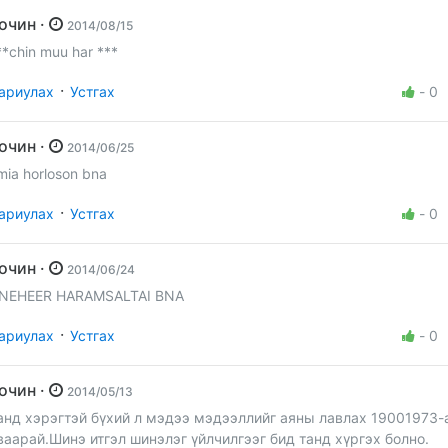
Зочин ·
2014/08/15
**chin muu har ***
·
ариулах
Устгах
-
0
Зочин ·
2014/06/25
mia horloson bna
·
ариулах
Устгах
-
0
Зочин ·
2014/06/24
NEHEER HARAMSALTAI BNA
·
ариулах
Устгах
-
0
Зочин ·
2014/05/13
анд хэрэгтэй бүхий л мэдээ мэдээллийг аяны лавлах 19001973-
ваарай.Шинэ итгэл шинэлэг үйлчилгээг бид танд хүргэх болно.