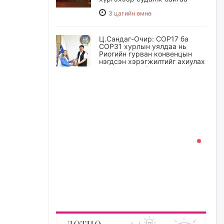
3 цагийн өмнө
Ц.Сандаг-Очир: COP17 ба
COP31 хурлын уялдаа нь
Риогийн гурван конвенцын
нэгдсэн хэрэгжилтийг ахиулах
чухал алхам болно
4 цагийн өмнө
Замын хөдөлгөөнд оролцож
байх үедээ ноцтой зөрчил
гаргасан жолооч Б-д
хариуцлага тооцож, ажлаас
нь чөлөөлжээ
5 цагийн өмнө
Нийслэлийн цэцэрлэгт
хамрагдах I шатны бүртгэл
эхлэхэд ГУРАВ хоног үлдлээ
5 цагийн өмнө