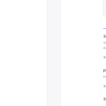
Y
A
Х
H
Х