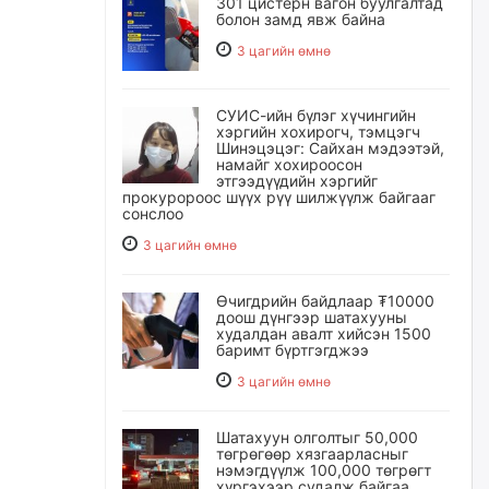
301 цистерн вагон буулгалтад
болон замд явж байна
3 цагийн өмнө
СУИС-ийн бүлэг хүчингийн
хэргийн хохирогч, тэмцэгч
Шинэцэцэг: Сайхан мэдээтэй,
намайг хохироосон
этгээдүүдийн хэргийг
прокуророос шүүх рүү шилжүүлж байгааг
сонслоо
3 цагийн өмнө
Өчигдрийн байдлаар ₮10000
доош дүнгээр шатахууны
худалдан авалт хийсэн 1500
баримт бүртгэгджээ
3 цагийн өмнө
Шатахуун олголтыг 50,000
төгрөгөөр хязгаарласныг
нэмэгдүүлж 100,000 төгрөгт
хүргэхээр судалж байгаа