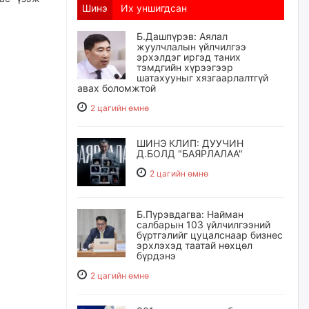
Шинэ
Их уншигдсан
Б.Дашпүрэв: Аялал
жуулчлалын үйлчилгээ
эрхэлдэг иргэд таних
тэмдгийн хүрээгээр
шатахууныг хязгаарлалтгүй
авах боломжтой
2 цагийн өмнө
ШИНЭ КЛИП: ДУУЧИН
Д.БОЛД "БАЯРЛАЛАА"
2 цагийн өмнө
Б.Пүрэвдагва: Найман
салбарын 103 үйлчилгээний
бүртгэлийг цуцалснаар бизнес
эрхлэхэд таатай нөхцөл
бүрдэнэ
2 цагийн өмнө