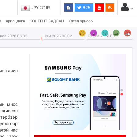
625
JPY 27.19₮
э
ярилцлага
КОНТЕНТ ЗАДЛАН
Хятад орноор
аа 2026 08 03
Ням 2026 08 02
Бямба 2026 08 01
ин хачин
ын мисс
д живсэн
тэрбээр
одоогоор
өтэй нас
аас үзэж