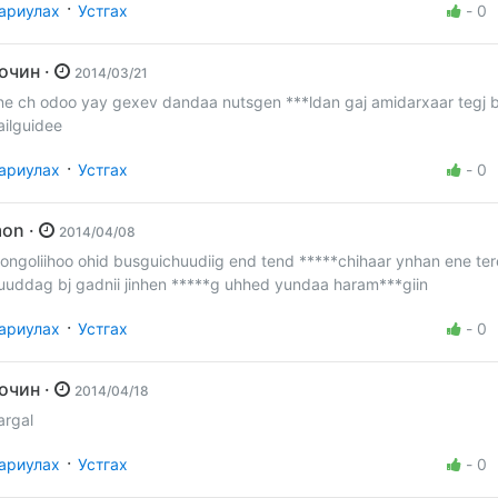
·
ариулах
Устгах
-
0
Зочин ·
2014/03/21
ne ch odoo yay gexev dandaa nutsgen ***ldan gaj amidarxaar tegj 
ailguidee
·
ариулах
Устгах
-
0
mon ·
2014/04/08
ongoliihoo ohid busguichuudiig end tend *****chihaar ynhan ene ter
uuddag bj gadnii jinhen *****g uhhed yundaa haram***giin
·
ариулах
Устгах
-
0
Зочин ·
2014/04/18
argal
·
ариулах
Устгах
-
0