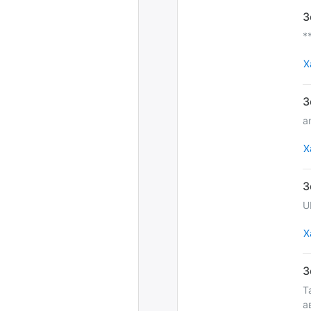
*
Х
a
Х
U
Х
Т
а