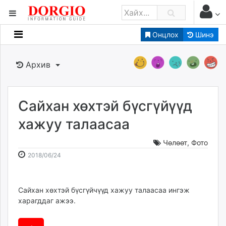
Онцлох
Шинэ
Мэдээллийн
Зар мэдээллийн
Архив
Банк санхүү
Бизнес ААН
Төрийн
Сайхан хөхтэй бүсгүйүүд
Нийслэлийн
хажуу талаасаа
Чөлөөт
,
Фото
dorgio.mn
2018-
2026-
2018/06/24
Gogo.mn
06-
08-
caak.mn
24
08
news.mn
14:12:13
21:46:46
Сайхан хөхтэй бүсгүйчүүд хажуу талаасаа ингэж
zindaa.mn
харагддаг ажээ.
Baabar.mn
tovch.mn