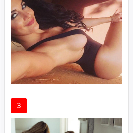
unuudur.mn
isee.mn
mglradio.com
fact.mn
itoim.mn
tumen.mn
shuum.mn
times.mn
tvmongolia.mn
mass.mn
unegui.mn
assa.mn
toim.mn
tac.mn
3
paparazzi.mn
unread.today