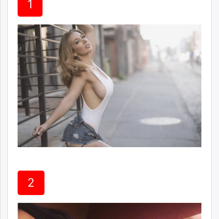
1
ikon.mn
mnb.mn
Livetv.mn
Eguur.mn
24tsag.mn
shuud.mn
eagle.mn
ergelt.mn
zarig.mn
today.mn
zuv.mn
mminfo.mn
ugluu.mn
urlag.mn
unen.mn
2
asu.mn
shudarga.mn
shuurhai.mn