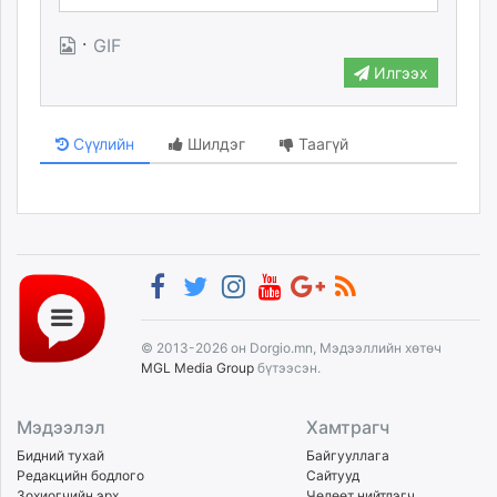
·
GIF
Илгээх
Сүүлийн
Шилдэг
Таагүй
© 2013-2026 он Dorgio.mn, Мэдээллийн хөтөч
MGL Media Group
бүтээсэн.
Мэдээлэл
Хамтрагч
Бидний тухай
Байгууллага
Редакцийн бодлого
Сайтууд
Зохиогчийн эрх
Чөлөөт нийтлэгч