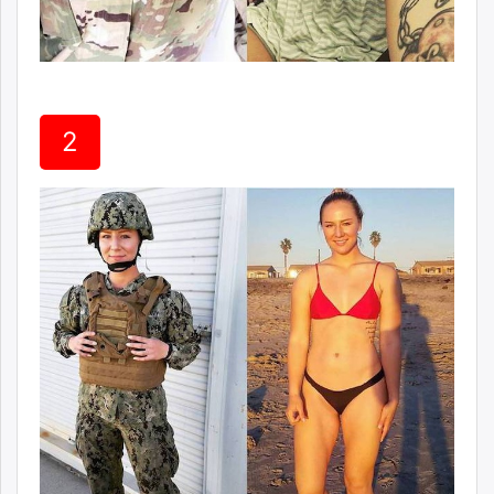
unuudur.mn
isee.mn
mglradio.com
fact.mn
itoim.mn
2
tumen.mn
shuum.mn
times.mn
tvmongolia.mn
mass.mn
unegui.mn
assa.mn
toim.mn
tac.mn
paparazzi.mn
unread.today