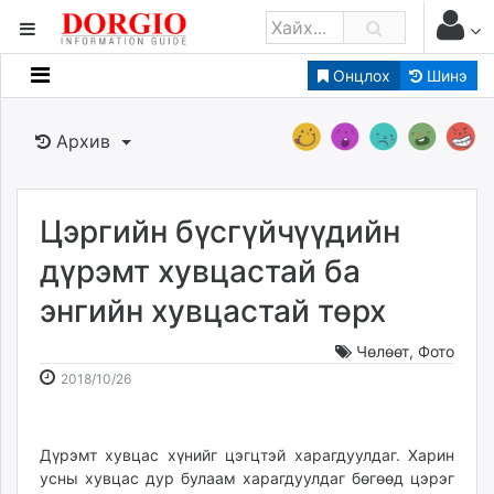
Онцлох
Шинэ
Мэдээллийн
Зар мэдээллийн
Архив
Банк санхүү
Бизнес ААН
Төрийн
Цэргийн бүсгүйчүүдийн
Нийслэлийн
дүрэмт хувцастай ба
энгийн хувцастай төрх
dorgio.mn
Gogo.mn
Чөлөөт
,
Фото
caak.mn
2018-
2026-
2018/10/26
news.mn
10-
08-
26
06
zindaa.mn
13:11:10
22:52:51
Дүрэмт хувцас хүнийг цэгцтэй харагдуулдаг. Харин
Baabar.mn
усны хувцас дур булаам харагдуулдаг бөгөөд цэрэг
tovch.mn