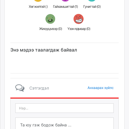
Хөгжилтэй (
)
Гайхамшигтай (
1
)
Гунигтай (
0
)
Жихүүцмээр (
0
)
Үзэн ядмаар (
0
)
Энэ мэдээ таалагдаж байвал
Сэтгэгдэл
Анхаарах зүйлс