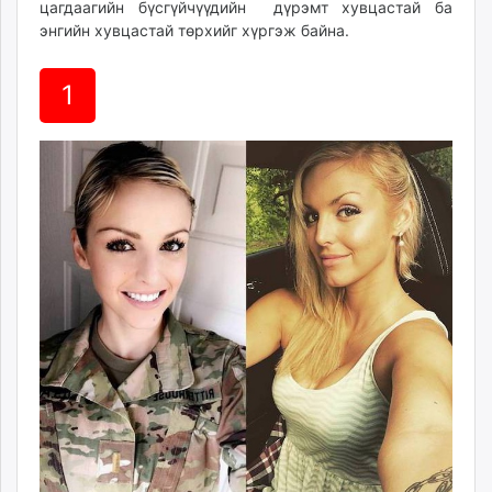
цагдаагийн бүсгүйчүүдийн дүрэмт хувцастай ба
ikon.mn
энгийн хувцастай төрхийг хүргэж байна.
mnb.mn
Livetv.mn
1
Eguur.mn
24tsag.mn
shuud.mn
eagle.mn
ergelt.mn
zarig.mn
today.mn
zuv.mn
mminfo.mn
ugluu.mn
urlag.mn
unen.mn
asu.mn
shudarga.mn
shuurhai.mn