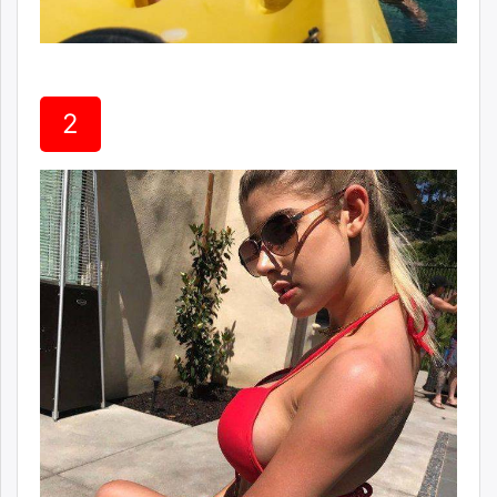
unuudur.mn
isee.mn
mglradio.com
fact.mn
2
itoim.mn
tumen.mn
shuum.mn
times.mn
tvmongolia.mn
mass.mn
unegui.mn
assa.mn
toim.mn
tac.mn
paparazzi.mn
unread.today