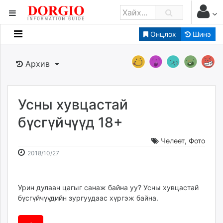
Онцлох
Шинэ
Мэдээллийн
Зар мэдээллийн
Архив
Банк санхүү
Бизнес ААН
Төрийн
Усны хувцастай
Нийслэлийн
бүсгүйчүүд 18+
Чөлөөт
,
Фото
dorgio.mn
2018-
2026-
2018/10/27
Gogo.mn
10-
08-
caak.mn
27
07
news.mn
15:33:46
02:59:47
Урин дулаан цагыг санаж байна уу? Усны хувцастай
zindaa.mn
бүсгүйчүүдийн зургуудаас хүргэж байна.
Baabar.mn
tovch.mn