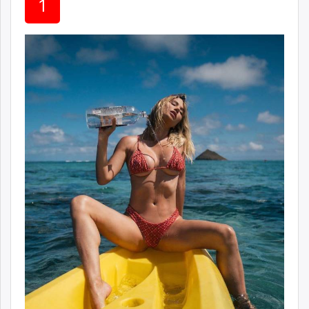
1
ikon.mn
mnb.mn
Livetv.mn
Eguur.mn
24tsag.mn
shuud.mn
eagle.mn
ergelt.mn
zarig.mn
today.mn
zuv.mn
mminfo.mn
ugluu.mn
urlag.mn
unen.mn
asu.mn
shudarga.mn
shuurhai.mn