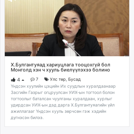
Х.Булгантуяад хариуцлага тооцохгүй бол
Монголд хэн ч хууль биелүүлэхээ болино
7
Улс төр
,
Бусад
4
Үндсэн хуулийн цэцийн Их суудлын хуралдаанаар
Засгийн Газрыг огцруулсан УИХ-ын тогтоол болон
тогтоолыг баталсан чуулганы хуралдаан, хурлыг
удирдсан УИХ-ын дэд дарга Х.Булгантуяагийн үйл
ажиллагааг Үндсэн хууль зөрчсөн гэж хэдийн
дүгнэсэн билээ.