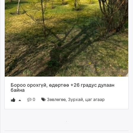
Бороо орохгүй, өдөртөө +26 градус дулаан
байна
0
Зөвлөгөө
,
Зурхай, цаг агаар