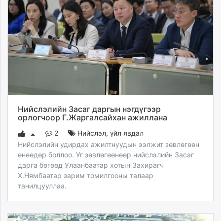
Нийслэлийн Засаг даргын нэгдүгээр
орлогчоор Г.Жаргалсайхан ажиллана
2
Нийслэл
,
үйл явдал
Нийслэлийн удирдах ажилтнуудын ээлжит зөвлөгөөн
өнөөдөр боллоо. Уг зөвлөгөөнөөр нийслэлийн Засаг
дарга бөгөөд Улаанбаатар хотын Захирагч
Х.Нямбаатар зарим томилгооны талаар
танилцууллаа.