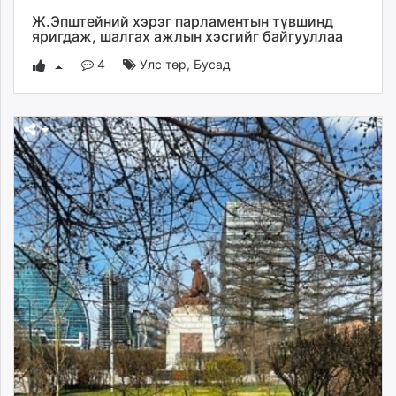
Ж.Эпштейний хэрэг парламентын түвшинд
яригдаж, шалгах ажлын хэсгийг байгууллаа
4
Улс төр
,
Бусад