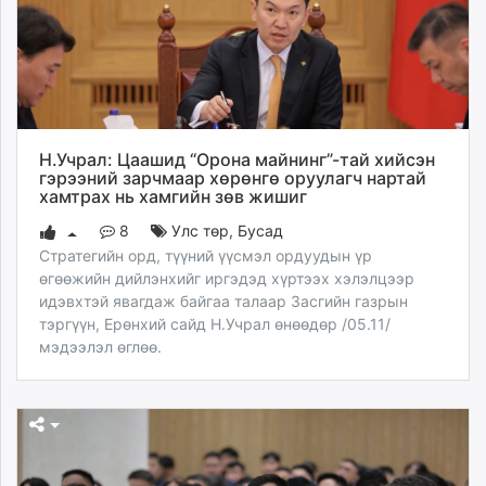
Н.Учрал: Цаашид “Орона майнинг”-тай хийсэн
гэрээний зарчмаар хөрөнгө оруулагч нартай
хамтрах нь хамгийн зөв жишиг
8
Улс төр
,
Бусад
Стратегийн орд, түүний үүсмэл ордуудын үр
өгөөжийн дийлэнхийг иргэдэд хүртээх хэлэлцээр
идэвхтэй явагдаж байгаа талаар Засгийн газрын
тэргүүн, Ерөнхий сайд Н.Учрал өнөөдөр /05.11/
мэдээлэл өглөө.