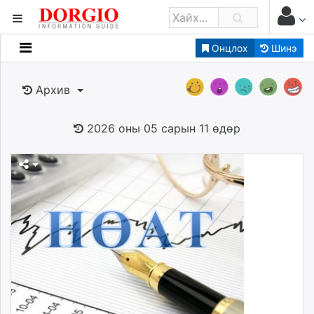
Онцлох
Шинэ
Мэдээллийн
Зар мэдээллийн
Архив
Банк санхүү
Бизнес ААН
2026 оны 05 сарын 11 өдөр
Төрийн
Нийслэлийн
dorgio.mn
Gogo.mn
caak.mn
news.mn
zindaa.mn
Baabar.mn
tovch.mn