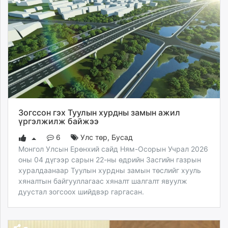
Зогссон гэх Туулын хурдны замын ажил
үргэлжилж байжээ
6
Улс төр
,
Бусад
Монгол Улсын Ерөнхий сайд Ням-Осорын Учрал 2026
оны 04 дүгээр сарын 22-ны өдрийн Засгийн газрын
хуралдаанаар Туулын хурдны замын төслийг хууль
хяналтын байгууллагаас хяналт шалгалт явуулж
дуустал зогсоох шийдвэр гаргасан.