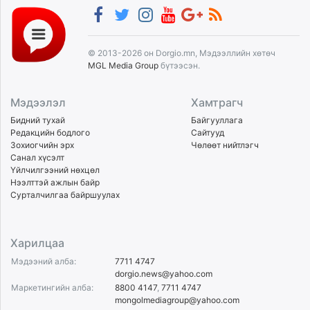
© 2013-2026 он Dorgio.mn, Мэдээллийн хөтөч
MGL Media Group
бүтээсэн.
Мэдээлэл
Хамтрагч
Бидний тухай
Байгууллага
Редакцийн бодлого
Сайтууд
Зохиогчийн эрх
Чөлөөт нийтлэгч
Санал хүсэлт
Үйлчилгээний нөхцөл
Нээлттэй ажлын байр
Сурталчилгаа байршуулах
Харилцаа
Мэдээний алба:
7711 4747
dorgio.news@yahoo.com
Маркетингийн алба:
8800 4147
,
7711 4747
mongolmediagroup@yahoo.com