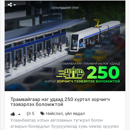
Трамвайгаар нэг удаад 250 хүртэл зорчигч
тээвэрлэх боломжтой
5
Нийслэл
,
үйл явдал
Улаанбаатар хотын автозамын түгжрэл болон
агаарын бохирдлыг бууруулахад хувь нэмэр оруулах