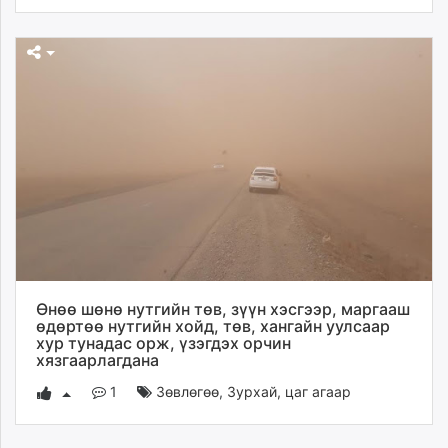
Өнөө шөнө нутгийн төв, зүүн хэсгээр, маргааш
өдөртөө нутгийн хойд, төв, хангайн уулсаар
хур тунадас орж, үзэгдэх орчин
хязгаарлагдана
1
Зөвлөгөө
,
Зурхай, цаг агаар