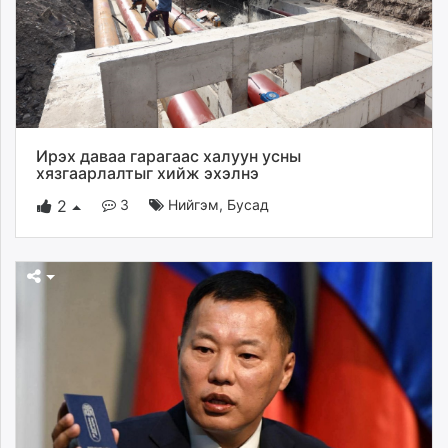
Ирэх даваа гарагаас халуун усны
хязгаарлалтыг хийж эхэлнэ
3
Нийгэм
,
Бусад
2