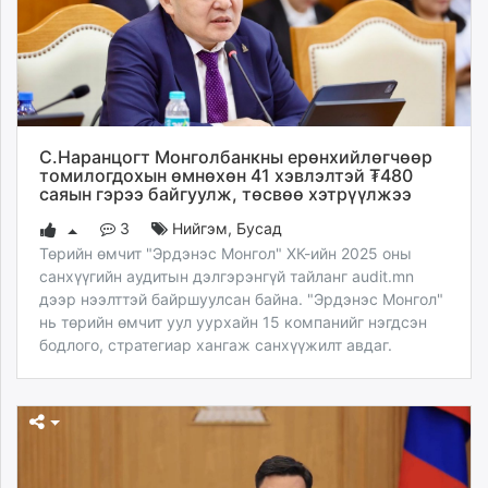
С.Наранцогт Монголбанкны ерөнхийлөгчөөр
томилогдохын өмнөхөн 41 хэвлэлтэй ₮480
саяын гэрээ байгуулж, төсвөө хэтрүүлжээ
3
Нийгэм
,
Бусад
Төрийн өмчит "Эрдэнэс Монгол" ХК-ийн 2025 оны
санхүүгийн аудитын дэлгэрэнгүй тайланг audit.mn
дээр нээлттэй байршуулсан байна. "Эрдэнэс Монгол"
нь төрийн өмчит уул уурхайн 15 компанийг нэгдсэн
бодлого, стратегиар хангаж санхүүжилт авдаг.