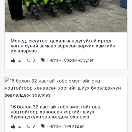
unuudur.mn
isee.mn
mglradio.com
fact.mn
itoim.mn
Мопед, скүүтер, цахилгаан дугуйтай иргэд
tumen.mn
явган хүний замаар зорчсон зөрчил хамгийн
shuum.mn
их илэрчээ
times.mn
3
Нийгэм
,
Сэрэмжлүүлэг
tvmongolia.mn
mass.mn
unegui.mn
assa.mn
toim.mn
tac.mn
16 болон 32 настай хоёр эмэгтэйг онц
paparazzi.mn
ноцтойгоор хөнөөсөн хэргийг шүүх
unread.today
бүрэлдэхүүн зөвлөлдөж эхэллээ
9
Нийгэм
,
Үйл явдал