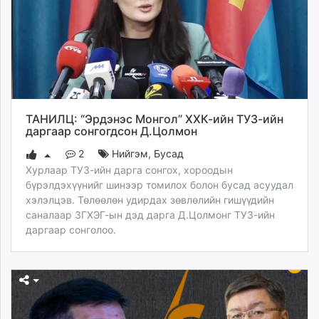
ТАНИЛЦ: “Эрдэнэс Монгол” ХХК-ийн ТУЗ-ийн
даргаар сонгогдсон Д.Цолмон
2
Нийгэм
,
Бусад
Хурлаар ТУЗ-ийн дарга сонгох, хороодын
бүрэлдэхүүнийг шинээр томилох болон бусад асуудал
хэлэлцэв. Төлөөлөн удирдах зөвлөлийн гишүүдийн
саналаар ЗГХЭГ-ын дэд дарга Д.Цолмонг ТУЗ-ийн
даргаар сонголоо.