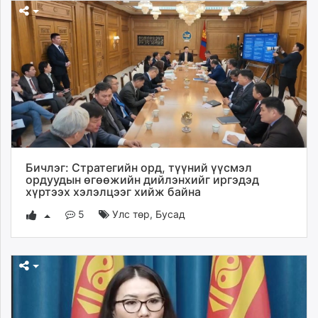
Бичлэг: Стратегийн орд, түүний үүсмэл
ордуудын өгөөжийн дийлэнхийг иргэдэд
хүртээх хэлэлцээг хийж байна
5
Улс төр
,
Бусад