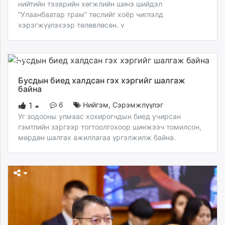
нийтийн тээврийн хөгжлийн шинэ шийдэл
“Улаанбаатар трам” төслийг хоёр чиглэлд
хэрэгжүүлэхээр төлөвлөсөн. v
Бусдын биед халдсан гэх хэргийг шалгаж
байна
6
Нийгэм
,
Сэрэмжлүүлэг
1
Уг зодооны улмаас хохирогчдын биед учирсан
гэмтлийн зэргээр тогтоолгохоор шинжээч томилсон,
мөрдөн шалгах ажиллагаа үргэлжилж байна.