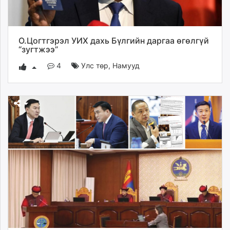
О.Цогтгэрэл УИХ дахь Бүлгийн даргаа өгөлгүй
“зугтжээ”
4
Улс төр
,
Намууд