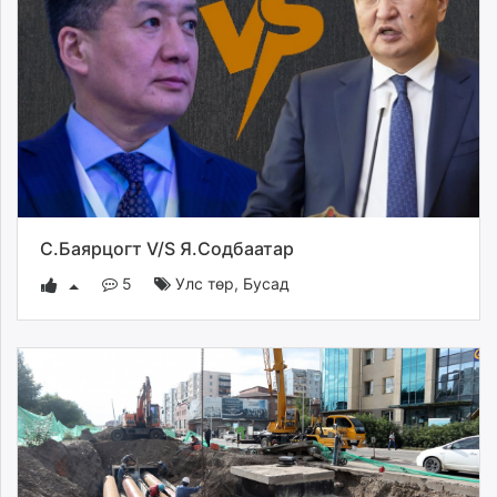
С.Баярцогт V/S Я.Содбаатар
5
Улс төр
,
Бусад