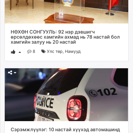
НӨХӨН СОНГУУЛЬ: 92 нэр дэвшигч
өрсөлдөхөөс хамгийн ахмад нь 78 настай бол
хамгийн залуу нь 20 настай
8
Улс төр
,
Намууд
Сэрэмжлүүлэг: 10 настай хүүхэд автомашинд