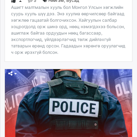
5
Нийгэм
,
Бусад
Ашигт малтмалын хууль бол Монгол Улсын хөгжлийн
суурь хууль шүү дээ. Энэ хуулиа өөрчилсөөр байгаад
хөгжлөө гацаатай болгочихсон. Хайгуулын салбар
хоцрогдолд орж шинэ орд, нөөц нэмэгдэхээ больсон,
ашиглаж байгаа ордуудын нөөц багассаар,
экспортлогчид, үйлдвэрлэгчид төлж дийлэхгүй
татварын өрөнд орсон. Гадаадын хөрөнгө оруулагчид
ч орж ирэхгүй болсон.