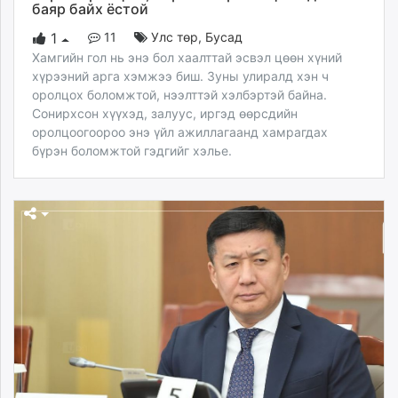
баяр байх ёстой
unuudur.mn
11
Улс төр
,
Бусад
1
isee.mn
Хамгийн гол нь энэ бол хаалттай эсвэл цөөн хүний
mglradio.com
хүрээний арга хэмжээ биш. Зуны улиралд хэн ч
fact.mn
оролцох боломжтой, нээлттэй хэлбэртэй байна.
itoim.mn
Сонирхсон хүүхэд, залуус, иргэд өөрсдийн
tumen.mn
оролцоогоороо энэ үйл ажиллагаанд хамрагдах
shuum.mn
бүрэн боломжтой гэдгийг хэлье.
times.mn
tvmongolia.mn
mass.mn
unegui.mn
assa.mn
toim.mn
tac.mn
paparazzi.mn
unread.today