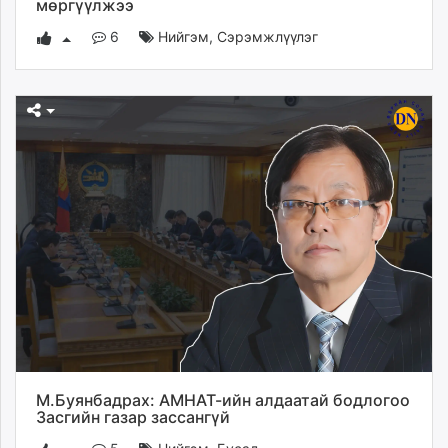
мөргүүлжээ
6
Нийгэм
,
Сэрэмжлүүлэг
М.Буянбадрах: АМНАТ-ийн алдаатай бодлогоо
Засгийн газар зассангүй