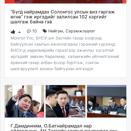
“Бүгд найрамдах Солонгос улсын виз гаргаж
өгнө” гэж иргэдийг залилсан 102 хэргийг
шалгаж байна гэв
10
Нийгэм
,
Сэрэмжлүүлэг
Монгол Улс, БНСУ-ын Засгийн газар хооронд
байгуулсан хамтын ажиллагааны гэрээний хүрээнд
БНСУ-д хөдөлмөрийн гэрээгээр ажиллах хүсэлтэй
иргэдийг зөвхөн Хөдөлмөр, халамжийн үйлчилгээний
ерөнхий газар албан ёсоор бүртгэж, сонгон
шалгаруулалт зохион байгуулан илгээдэг.
Г.Дамдинням, О.Батнайрамдал нар
ойлголцож, АН Засгийн газрыг огцруулах акц