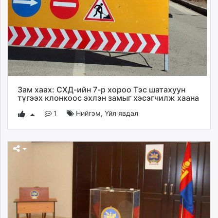
Зам хаах: СХД-ийн 7-р хороо Тэс шатахуун
түгээх клонкоос эхлэн замыг хэсэгчилж хаана
1
Нийгэм
,
Үйл явдал