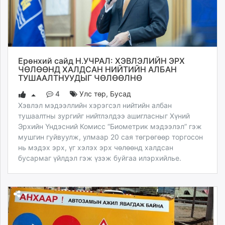
Ерөнхий сайд Н.УЧРАЛ: ХЭВЛЭЛИЙН ЭРХ
ЧӨЛӨӨНД ХАЛДСАН НИЙТИЙН АЛБАН
ТУШААЛТНУУДЫГ ЧӨЛӨӨЛНӨ
4
Улс төр
,
Бусад
Хэвлэл мэдээллийн хэрэгсэл нийтийн албан
тушаалтны зургийг нийтлэлдээ ашигласныг Хүний
Эрхийн Үндэсний Комисс “Биометрик мэдээлэл” гэж
мушгин гуйвуулж, улмаар 20 сая төгрөгөөр торгосон
нь мэдэх эрх, үг хэлэх эрх чөлөөнд халдсан
бусармаг үйлдэл гэж үзэж буйгаа илэрхийлье.