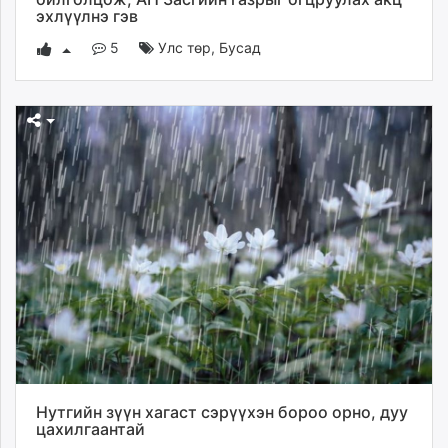
эхлүүлнэ гэв
5
Улс төр
,
Бусад
Нутгийн зүүн хагаст сэрүүхэн бороо орно, дуу
цахилгаантай