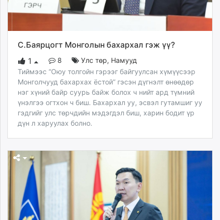
С.Баярцогт Монголын бахархал гэж үү?
8
Улс төр
,
Намууд
1
Тиймээс “Оюу толгойн гэрээг байгуулсан хүмүүсээр
Монголчууд бахархах ёстой” гэсэн дүгнэлт өнөөдөр
нэг хүний байр суурь байж болох ч нийт ард түмний
үнэлгээ огтхон ч биш. Бахархал уу, эсвэл гутамшиг уу
гэдгийг улс төрчдийн мэдэгдэл биш, харин бодит үр
дүн л харуулах болно.