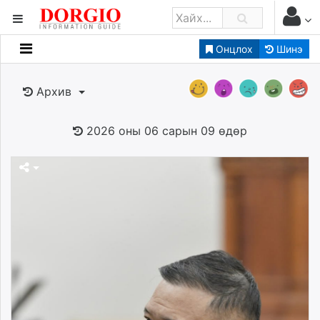
Онцлох
Шинэ
Мэдээллийн
Зар мэдээллийн
Архив
Банк санхүү
Бизнес ААН
2026 оны 06 сарын 09 өдөр
Төрийн
Нийслэлийн
dorgio.mn
Gogo.mn
caak.mn
news.mn
zindaa.mn
Baabar.mn
tovch.mn