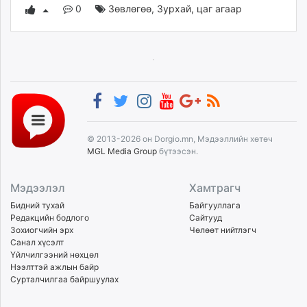
0
Зөвлөгөө
,
Зурхай, цаг агаар
© 2013-2026 он Dorgio.mn, Мэдээллийн хөтөч
MGL Media Group
бүтээсэн.
Мэдээлэл
Хамтрагч
Бидний тухай
Байгууллага
Редакцийн бодлого
Сайтууд
Зохиогчийн эрх
Чөлөөт нийтлэгч
Санал хүсэлт
Үйлчилгээний нөхцөл
Нээлттэй ажлын байр
Сурталчилгаа байршуулах