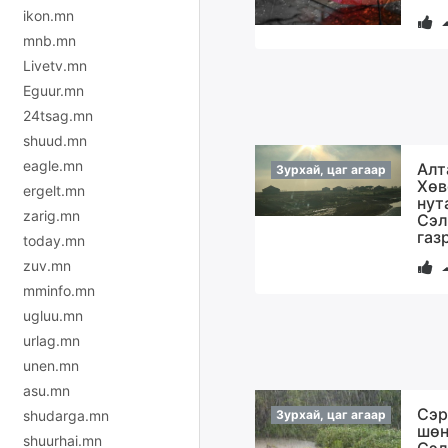
ikon.mn
mnb.mn
Livetv.mn
Eguur.mn
24tsag.mn
shuud.mn
eagle.mn
Алт
Зурхай, цаг агаар
Хөв
ergelt.mn
нут
zarig.mn
Сэл
газ
today.mn
zuv.mn
mminfo.mn
ugluu.mn
urlag.mn
unen.mn
asu.mn
Сэр
shudarga.mn
Зурхай, цаг агаар
шөн
shuurhai.mn