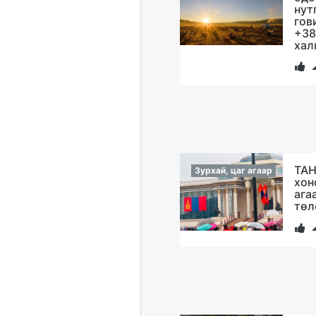
нут
гов
+38
хал
ТАН
Зурхай, цаг агаар
хон
ага
төл