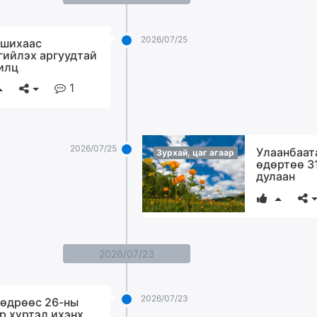
2026/07/25
шихаас
гийлэх аргуудтай
илц
1
2026/07/25
Улаанбаат
Зурхай, цаг агаар
өдөртөө 3
дулаан
2026/07/23
2026/07/23
өдрөөс 26-ны
р хүртэл ихэнх