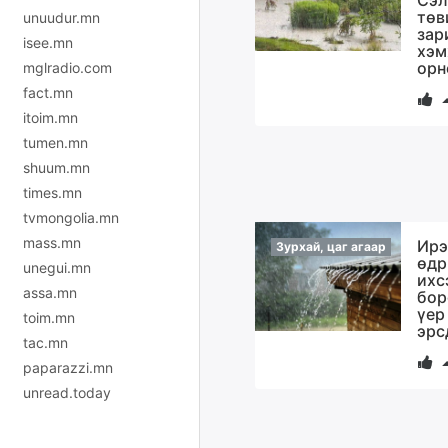
Сэл
төв
unuudur.mn
зар
isee.mn
хэм
орн
mglradio.com
fact.mn
itoim.mn
tumen.mn
shuum.mn
times.mn
tvmongolia.mn
mass.mn
Ирэ
Зурхай, цаг агаар
өдр
unegui.mn
ихс
assa.mn
бор
үер
toim.mn
эрс
tac.mn
paparazzi.mn
unread.today