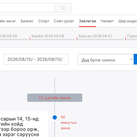
ийн засаг
Бизнес
Спорт
Соёл урлаг
Зөвлөгөө
Чөлөөт
Шар мэдэ
26 08 09
Бямба 2026 08 08
Баасан 2026 08 07
Пүрэв
Дэд бүлэг сонгох
12 цагийн өмнө
60
 сарын 14, 15-нд
минутын
гийн хойд
өмнө
гээр бороо орж,
а зэрэг сэрүүснэ