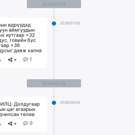
2026/07/02
2026/07/02
ын өдрүүдэд
уун аймгуудын
нх нутгаар +32
дус, говийн бүс
гаар +36
дусыг давж хална
1
2026/06/29
2026/06/29
ИЛЦ: Долдугаар
ын цаг агаарын
дчилсан төлөв
0