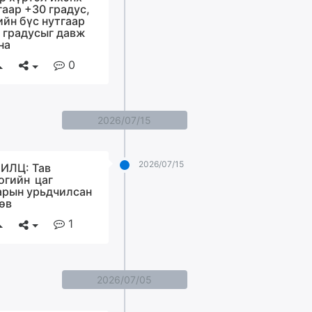
гаар +30 градус,
ийн бүс нутгаар
 градусыг давж
на
0
2026/07/15
2026/07/15
ИЛЦ: Тав
огийн цаг
арын урьдчилсан
өв
1
2026/07/05