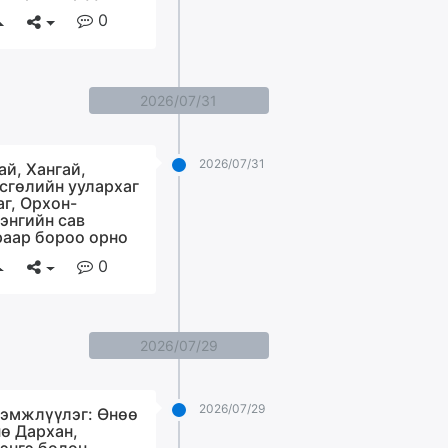
0
2026/07/31
2026/07/31
ай, Хангай,
сгөлийн уулархаг
аг, Орхон-
энгийн сав
раар бороо орно
0
2026/07/29
2026/07/29
эмжлүүлэг: Өнөө
ө Дархан,