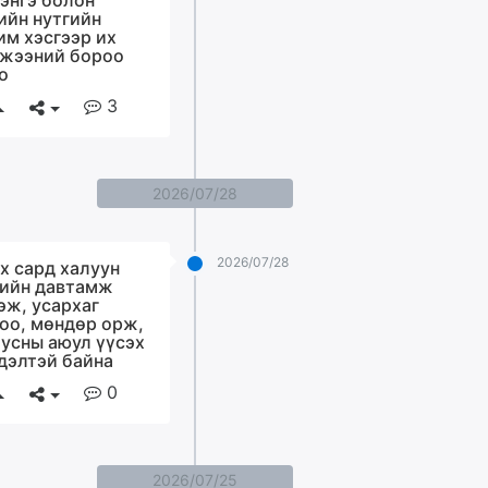
энгэ болон
ийн нутгийн
им хэсгээр их
жээний бороо
о
3
2026/07/28
2026/07/28
х сард халуун
ийн давтамж
эж, усархаг
оо, мөндөр орж,
 усны аюул үүсэх
дэлтэй байна
0
2026/07/25