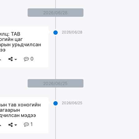
2026/06/28
2026/06/28
илц: ТАВ
огийн цаг
арын урьдчилсан
ээ
0
2026/06/25
2026/06/25
ын тав хоногийн
 агаарын
дчилсан мэдээ
1