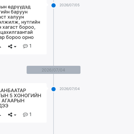
2026/07/05
ын өдрүүдэд
гийн баруун
аст халуун
элжилж, нутгийн
н хагаст бороо,
 цахилгаантай
ар бороо орно
1
2026/07/04
2026/07/04
ААНБААТАР
ТЫН 5 ХОНОГИЙН
 АГААРЫН
ДЭЭ
1