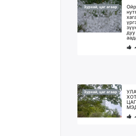
Ойр
Зурхай, цаг агаар
нут
хаг
үрг
зүү
дуу
аад
УЛ
Зурхай, цаг агаар
ХО
ЦАГ
МЭ