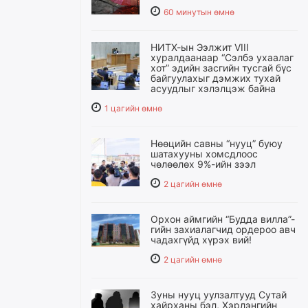
60 минутын өмнө
НИТХ-ын Ээлжит VIII
хуралдаанаар “Сэлбэ ухаалаг
хот” эдийн засгийн тусгай бүс
байгуулахыг дэмжих тухай
асуудлыг хэлэлцэж байна
1 цагийн өмнө
Нөөцийн савны “нууц” буюу
шатахууны хомсдлоос
чөлөөлөх 9%-ийн зээл
2 цагийн өмнө
Орхон аймгийн “Будда вилла”-
гийн захиалагчид ордероо авч
чадахгүйд хүрэх вий!
2 цагийн өмнө
Зуны нууц уулзалтууд Сутай
хайрханы бэл, Хэрлэнгийн