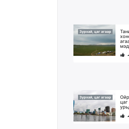
Тан
Зурхай, цаг агаар
хон
ага
мэд
Ойр
Зурхай, цаг агаар
цаг
урь