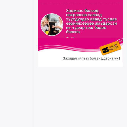
эрхлэхэд таатай нөхцөл
бүрдэнэ
Хадмаас болоод
нөхрөөсөө салаад
уржигдар
хүүхдүүдээ аваад тусдаа
өөрийнхөөрөө амьдарсан
нь ч дээр гэж бодох
301 цистерн вагон буулгалтад
боллоо
болон замд явж байна
91
уржигдар
Захидал илгээх бол энд дарна уу !
СУИС-ийн бүлэг хүчингийн
хэргийн хохирогч, тэмцэгч
Шинэцэцэг: Сайхан мэдээтэй,
намайг хохироосон
этгээдүүдийн хэргийг
прокуророос шүүх рүү шилжүүлж байгааг
сонслоо
уржигдар
Өчигдрийн байдлаар ₮10000
доош дүнгээр шатахууны
худалдан авалт хийсэн 1500
баримт бүртгэгджээ