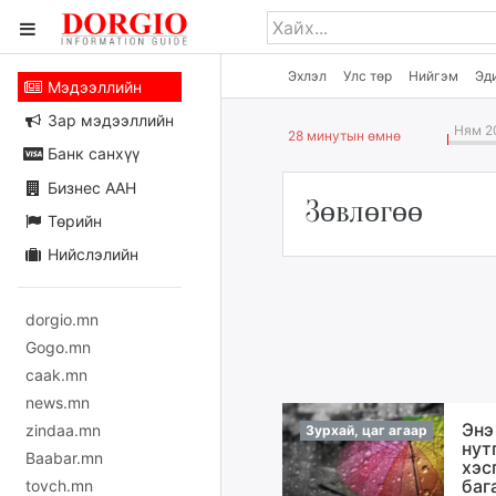
Эхлэл
Улс төр
Нийгэм
Эд
Мэдээллийн
Зар мэдээллийн
Ням 20
28 минутын өмнө
Банк санхүү
Бизнес ААН
Зөвлөгөө
Төрийн
Нийслэлийн
dorgio.mn
Gogo.mn
caak.mn
news.mn
Энэ
zindaa.mn
Зурхай, цаг агаар
нут
Baabar.mn
хэс
баг
tovch.mn