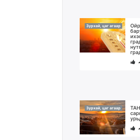
Ойр
Зурхай, цаг агаар
бар
ихэ
гра
нут
гра
ТАН
Зурхай, цаг агаар
сар
урь