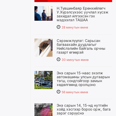
Н.Түвшинбаяр Ерөнхийлөгч
У.Хүрэлсүхээс уучлал хүсэж
захидал илгээсэн гэх
мэдээлэл ТАШАА
28 минутын өмнө
Сэрэмжлүүлэг: Сарьсан
багваахайн дуудлагыг
Нийслэлийн байгаль орчны
газарт өгөөрэй
30 минутын өмнө
Энэ сарын 15-наас эхэлж
автомашины улсын дугаарын
тэгш, сондгойгоор замын
хөдөлгөөнд оролцоно
56 минутын өмнө
Энэ сарын 14, 15-нд нутгийн
хойд хэсгээр бороо орж, бага
зэрэг сэрүүснэ