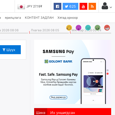
625
JPY 27.19₮
э
ярилцлага
КОНТЕНТ ЗАДЛАН
Хятад орноор
 2026 08 06
Лхагва 2026 08 05
Мягмар 2026 08 04
Шүүх
Шинэ
Их уншигдсан