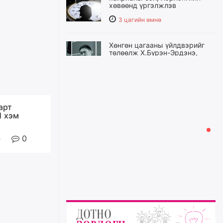
хөвөөнд үргэлжлэв
3 цагийн өмнө
Хөнгөн цагааны үйлдвэрийг
төлөөлж Х.Бүрэн-Эрдэнэ,
М.Чингүн, Б.Батнягт нар
Эрдэнэцагаан сумынхантай
учраа олно
3 цагийн өмнө
арт
Өнөөдөр ихэнх нутгаар халах
1 хэм
боловч 9, 10-нд нутгийн төв
хэсгээр, 11-нд нутгийн зүүн
хагаст аадар бороо орно
0
уржигдар
Амралтын өдрүүдэд
Энхтайвны гүүрний баруун,
зүүн талын туслах авто замыг
хааж, засварлана
уржигдар