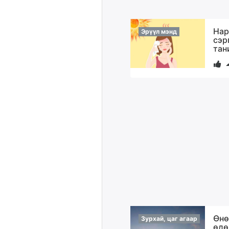
Нар
Эрүүл мэнд
сэр
тан
Өнө
Зурхай, цаг агаар
өдө