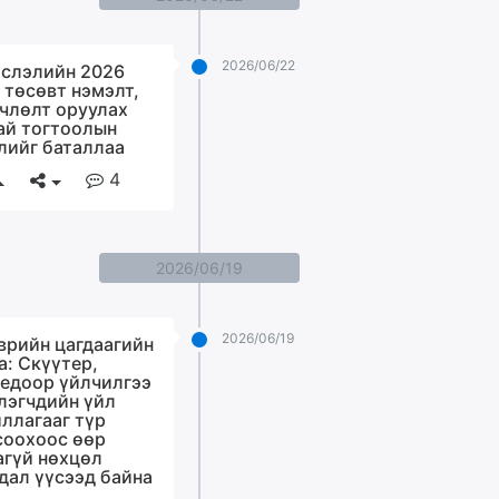
2026/06/22
слэлийн 2026
 төсөвт нэмэлт,
члөлт оруулах
ай тогтоолын
лийг баталлаа
4
2026/06/19
2026/06/19
врийн цагдаагийн
а: Скүүтер,
едоор үйлчилгээ
лэгчдийн үйл
ллагааг түр
соохоос өөр
агүй нөхцөл
дал үүсээд байна