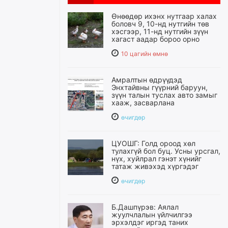
Өнөөдөр ихэнх нутгаар халах
боловч 9, 10-нд нутгийн төв
хэсгээр, 11-нд нутгийн зүүн
хагаст аадар бороо орно
10 цагийн өмнө
Амралтын өдрүүдэд
Энхтайвны гүүрний баруун,
зүүн талын туслах авто замыг
хааж, засварлана
өчигдѳр
ЦУОШГ: Голд ороод хөл
тулахгүй бол буц. Усны урсгал,
нүх, хуйлрал гэнэт хүнийг
татаж живэхэд хүргэдэг
өчигдѳр
Б.Дашпүрэв: Аялал
жуулчлалын үйлчилгээ
эрхэлдэг иргэд таних