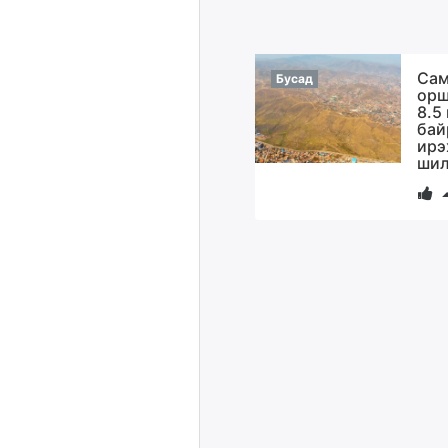
Сам
Бусад
орш
8.5
бай
ирэ
шил