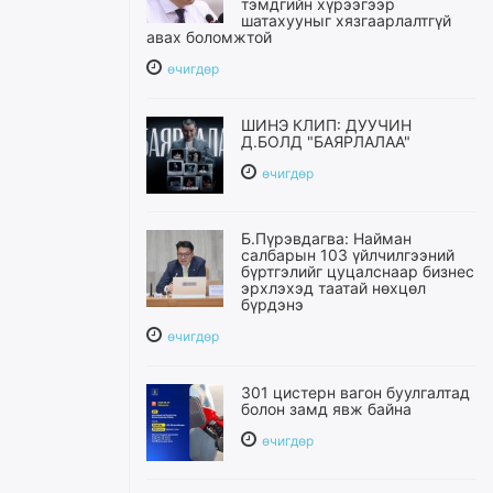
тэмдгийн хүрээгээр
шатахууныг хязгаарлалтгүй
авах боломжтой
өчигдѳр
ШИНЭ КЛИП: ДУУЧИН
Д.БОЛД "БАЯРЛАЛАА"
өчигдѳр
Б.Пүрэвдагва: Найман
салбарын 103 үйлчилгээний
бүртгэлийг цуцалснаар бизнес
эрхлэхэд таатай нөхцөл
бүрдэнэ
өчигдѳр
301 цистерн вагон буулгалтад
болон замд явж байна
өчигдѳр