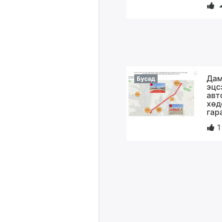
Дам
Бусад
эцс
авт
хөд
гар
1