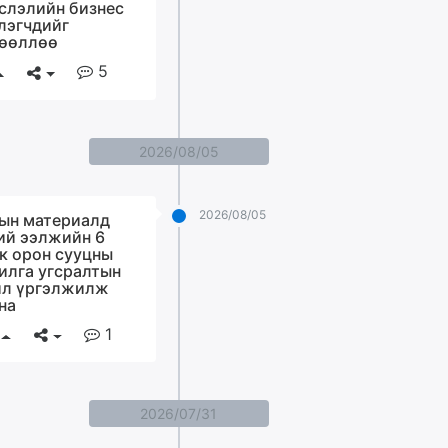
слэлийн бизнес
лэгчдийг
өөллөө
5
2026/08/05
2026/08/05
ын материалд
ий ээлжийн 6
к орон сууцны
илга угсралтын
л үргэлжилж
на
1
2026/07/31