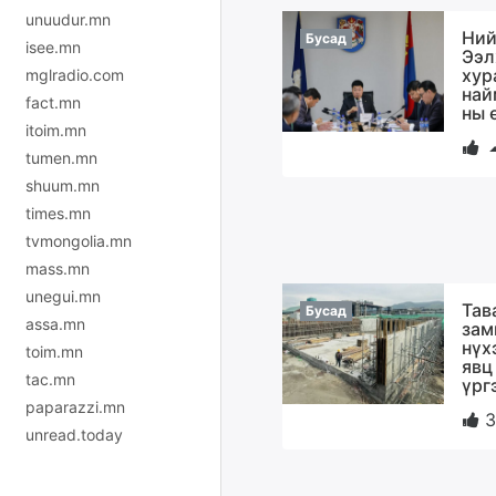
unuudur.mn
Ний
Бусад
isee.mn
Ээл
хур
mglradio.com
най
fact.mn
ны 
itoim.mn
tumen.mn
shuum.mn
times.mn
tvmongolia.mn
mass.mn
unegui.mn
Тав
Бусад
assa.mn
зам
нүх
toim.mn
явц
tac.mn
үрг
paparazzi.mn
3
unread.today