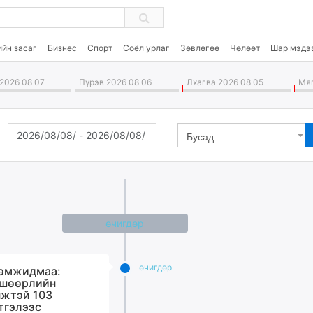
ийн засаг
Бизнес
Спорт
Соёл урлаг
Зөвлөгөө
Чөлөөт
Шар мэдэ
2026 08 07
Пүрэв 2026 08 06
Лхагва 2026 08 05
Мяг
Бусад
өчигдѳр
өчигдѳр
эмжидмаа:
шөөрлийн
жтэй 103
тгэлээс