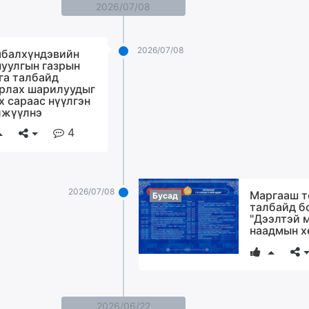
2026/07/08
2026/07/08
балхүндэвийн
уулгын газрын
 га талбайд
рлах шарилуудыг
х сараас нүүлгэн
жүүлнэ
4
2026/07/08
Маргааш т
Бусад
талбайд б
"Дээлтэй 
наадмын х
2026/06/22