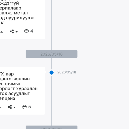
ждэггүй
ериалаар
аалж, метал
ад суурилуулж
на
4
2026/05/18
2026/05/18
Х-аар
дантэгчэнлин
д орчмыг
эрлэгт хүрээлэн
гох асуудлыг
элцэнэ
5