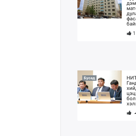
дэм
мат
дул
фас
бай
1
НИТ
Бусад
Ган
хий
цэц
бол
хэл