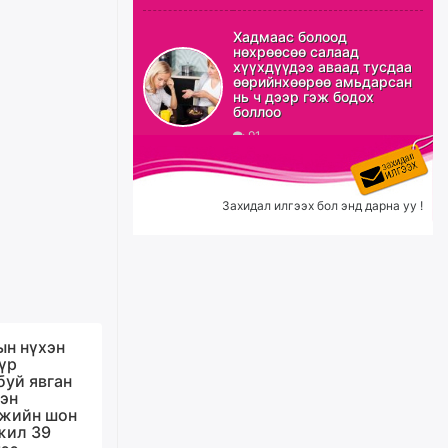
Б.Сэмжидмаа: Зөвшөөрлийн
Хадмаас болоод
шинжтэй 103 бүртгэлээс
нөхрөөсөө салаад
нийслэлийн бизнес
хүүхдүүдээ аваад тусдаа
эрхлэгчдийг чөлөөллөө
өөрийнхөөрөө амьдарсан
нь ч дээр гэж бодох
өчигдѳр
боллоо
91
Эрэн хайж байна
өчигдѳр
Захидал илгээх бол энд дарна уу !
С.Амарсайхан: Орон сууцны
залилангаас сэргийлэхийн
тулд барилгатай холбоотой бүх
мэдээллийг харуулах шинэ
цахим систем танилцуулна
ын нүхэн
уржигдар
үүр
буй явган
рэн
“Хотын дарга сонсож байна”
мжийн шон
150150 тусгай дугаарыг
жил 39
наймдугаар сарын 14-нөөс