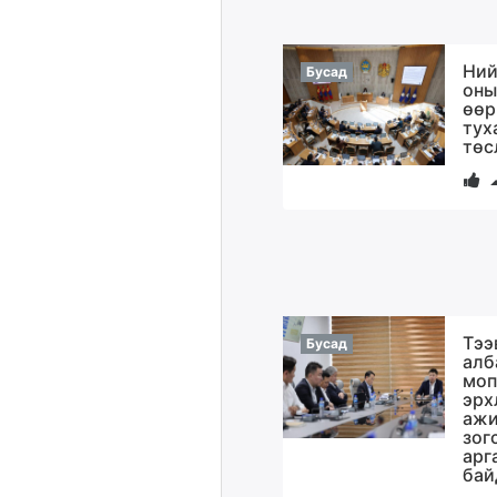
Ний
Бусад
оны
өөр
тух
төс
Тээ
Бусад
алб
моп
эрх
ажи
зог
арг
бай