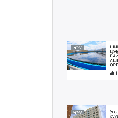
ШИ
Бусад
ЦЭ
БА
АШ
ОР
1
Угс
Бусад
суу