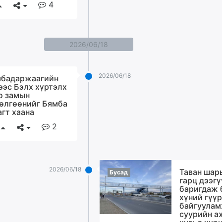
4
2026/06/18
2026/06/18
бадаржаагийн
ээс Бэлх хүртэлх
о замын
өлгөөнийг Бямба
агт хаана
2
2026/06/18
Таван шар
Бусад
гарц дээг
баригдаж 
хүний гүү
байгуула
суурийн а