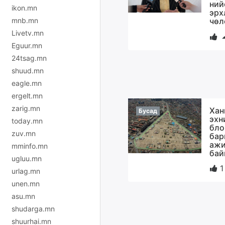
ний
ikon.mn
эрх
mnb.mn
чөл
Livetv.mn
Eguur.mn
24tsag.mn
shuud.mn
eagle.mn
ergelt.mn
zarig.mn
Хан
Бусад
эхн
today.mn
бло
zuv.mn
бар
ажи
mminfo.mn
бай
ugluu.mn
1
urlag.mn
unen.mn
asu.mn
shudarga.mn
shuurhai.mn