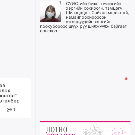
СУИС-ийн бүлэг хүчингийн
хэргийн хохирогч, тэмцэгч
Шинэцэцэг: Сайхан мэдээтэй,
намайг хохироосон
этгээдүүдийн хэргийг
прокуророос шүүх рүү шилжүүлж байгааг
сонслоо
өчигдѳр
Өчигдрийн байдлаар ₮10000
доош дүнгээр шатахууны
худалдан авалт хийсэн 1500
баримт бүртгэгджээ
өчигдѳр
өв
олох
Шатахуун олголтыг 50,000
монгол"
төгрөгөөр хязгаарласныг
өтөлбөр
нэмэгдүүлж 100,000 төгрөгт
хүргэхээр судалж байгаа
1
өчигдѳр
Ц.Сандаг-Очир: COP17 ба
COP31 хурлын уялдаа нь