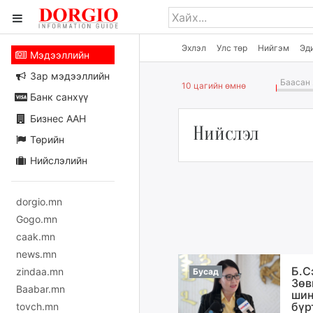
Эхлэл
Улс төр
Нийгэм
Эд
Мэдээллийн
Зар мэдээллийн
Баасан 
10 цагийн өмнө
Банк санхүү
Бизнес ААН
Нийслэл
Төрийн
Нийслэлийн
dorgio.mn
Gogo.mn
caak.mn
news.mn
Б.С
zindaa.mn
Бусад
Зөв
Baabar.mn
шин
бүр
tovch.mn