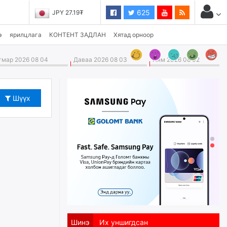
625
JPY 27.19₮
э
ярилцлага
КОНТЕНТ ЗАДЛАН
Хятад орноор
мар 2026 08 04
Даваа 2026 08 03
Ням 2026 08 02
Шүүх
Шинэ
Их уншигдсан