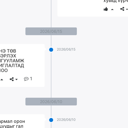
хувьд хүр
2026/06/15
2026/06/15
НЭ ТӨВ
ВЭРЛЭХ
ЙГУУЛАМЖ
ИГЛАЛТАД
ЛОО
1
2026/06/10
2026/06/10
армал орон
цуудыг гал