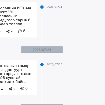
2026/07/31
слэлийн ИТХ-ын
жит VIII
алдааныг
мдугаар сарын 6-
өдөр товлов
6
2026/07/24
2026/07/24
ан шарын төмөр
ын доогуурх
эн гарцын ажлын
 96 хувьтай
элжилж байна
0