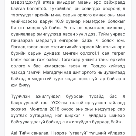
мэдрэгдэхгүй атлаа амьдрал маань эрс сайжраад
unuudur.mn
байгаа бололтой. Тухайлбал, он солигдох хооронд л
isee.mn
тэргүүлдэг өрхийн минь сарын орлого өмнөх оны мөн
mglradio.com
үеийнхээсээ даруй 16.9 хувиар нэмэгдсэн болохыг
би огт мэдээгүй байж. Уг нь он дамжаад эмнэлэг,
fact.mn
сувилалаар эмчлүүлээд явсан хүн л дээ. Тийм учраас
itoim.mn
ганцаараа мэдээгүй өнгөрсөн байж ч болох юм.
tumen.mn
Яагаад гэвэл өнөө статистикийг харвал Монголын өрх
shuum.mn
бүрийн сарын дундаж мөнгөн орлого1.1 сая төгрөг
times.mn
болж өссөн гэж байна. Тэгэхээр уншигч таны өрхийн
орлого ч бас нэмэгдсэн гэсэн үг. Тооцоо хийгээд
tvmongolia.mn
үзэхэд гэмгүй. Магадгүй над шиг орлого нь цулайгаад
mass.mn
байхад л мэдэхгүй тууж явдаг хэнэггүй гар байгаа ч
unegui.mn
юм билүү!
assa.mn
Түүнчлэн ажилгүйдэл буурсан тухайд бас л
toim.mn
баярлууштай тоог ҮСХ-ны толгой эргүүлсэн тайланд
tac.mn
зоожээ. Монголд 2018 оноос энэ оны нэгдүгээр сар
paparazzi.mn
хүртлэх хугацаанд нэг ширхэг ч үйлдвэр шинээр
unread.today
байгуулагдаагүй байхад л ажилгүйдэл буураад байж.
Аа! Тийм саналаа. Нээрээ “утаагүй” түлшний үйлдвэр