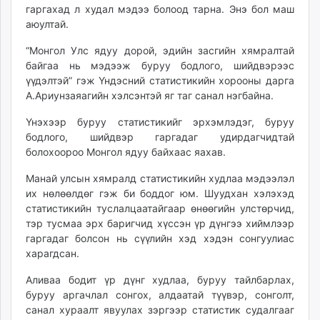
гаргахад л худал мэдээ болоод тарна. Энэ бол маш
аюултай.
“Монгол Улс ядуу дорой, эдийн засгийн хямралтай
байгаа нь мэдээж буруу бодлого, шийдвэрээс
үүдэлтэй” гэж Үндэсний статистикийн хорооны дарга
А.Ариунзаяагийн хэлсэнтэй яг таг санал нэгбайна.
Үнэхээр буруу статистикийг эрхэмлэдэг, буруу
бодлого, шийдвэр гаргадаг удирдагчидтай
болохоороо Монгол ядуу байхаас яахав.
Манай улсын хямралд статистикийн худлаа мэдээлэл
их нөлөөлдөг гэж би боддог юм. Шуудхан хэлэхэд
статистикийн туслалцаатайгаар өнөөгийн улстөрчид,
тэр тусмаа эрх баригчид хүссэн үр дүнгээ хиймлээр
гаргадаг болсон нь сүүлийн хэд хэдэн сонгуулиас
харагдсан.
Аливаа бодит үр дүнг худлаа, буруу тайлбарлах,
буруу аргачлал сонгох, алдаатай түүвэр, сонголт,
санал хураалт явуулах зэргээр статистик судалгааг