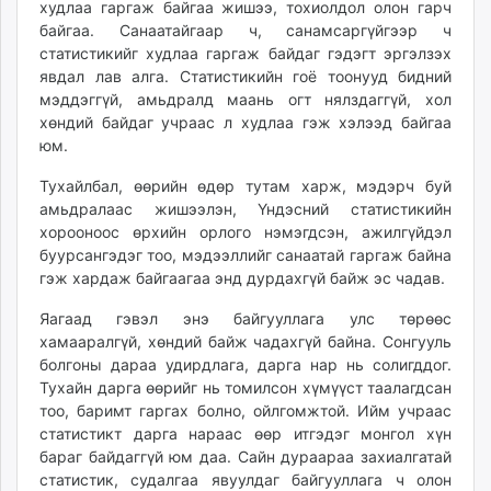
худлаа гаргаж байгаа жишээ, тохиолдол олон гарч
байгаа. Санаатайгаар ч, санамсаргүйгээр ч
статистикийг худлаа гаргаж байдаг гэдэгт эргэлзэх
явдал лав алга. Статистикийн гоё тоонууд бидний
мэддэггүй, амьдралд маань огт нялздаггүй, хол
хөндий байдаг учраас л худлаа гэж хэлээд байгаа
юм.
Тухайлбал, өөрийн өдөр тутам харж, мэдэрч буй
амьдралаас жишээлэн, Үндэсний статистикийн
хорооноос өрхийн орлого нэмэгдсэн, ажилгүйдэл
буурсангэдэг тоо, мэдээллийг санаатай гаргаж байна
гэж хардаж байгаагаа энд дурдахгүй байж эс чадав.
Яагаад гэвэл энэ байгууллага улс төрөөс
хамааралгүй, хөндий байж чадахгүй байна. Сонгууль
болгоны дараа удирдлага, дарга нар нь солигддог.
Тухайн дарга өөрийг нь томилсон хүмүүст таалагдсан
тоо, баримт гаргах болно, ойлгомжтой. Ийм учраас
статистикт дарга нараас өөр итгэдэг монгол хүн
бараг байдаггүй юм даа. Сайн дураараа захиалгатай
статистик, судалгаа явуулдаг байгууллага ч олон