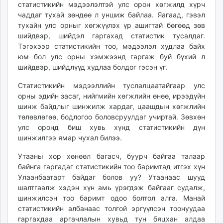
статистикийн мэдээлэлтэй улс орон хөгжилд хүрч
чаддаг тухай зөндөө л уншиж байлаа. Яагаад, гэвэл
тухайн улс орныг хөгжүүлэх үр ашигтай бөгөөд зөв
шийдвэр, шийдэл гаргахад статистик тусалдаг.
Тэгэхээр статистикийн тоо, мэдээлэл худлаа байх
юм бол улс орны хэмжээнд гаргаж буй бүхий л
шийдвэр, шийдлүүд худлаа болдог гэсэн үг.
Статистикийн мэдээллийн туслалцаатайгаар улс
орны эдийн засаг, нийгмийн хөгжлийн өнөө, ирээдүйн
шинж байдлыг шинжилж хардаг, цаашдын хөгжлийн
төлөвлөгөө, бодлогоо боловсруулдаг учиртай. Зөвхөн
улс оронд биш хувь хүнд статистикийн дүн
шинжилгээ ямар чухал билээ.
Утааны хор хөнөөл багасч, буурч байгаа талаар
байнга гаргадаг статистикийн тоо баримтад итгэх хүн
Улаанбаатарт байдаг болов уу? Утаанаас шууд
шалтгаалж хэдэн хүн амь үрэгдэж байгааг судалж,
шинжилсэн тоо баримт одоо болтол алга. Манай
статистикийн албанаас толгой эргүүлсэн тоонуудаа
гаргахдаа аргачлалын хувьд тун бяцхан алдаа