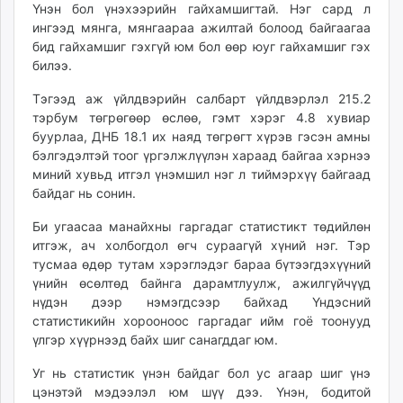
Үнэн бол үнэхээрийн гайхамшигтай. Нэг сард л
ингээд мянга, мянгаараа ажилтай болоод байгаагаа
бид гайхамшиг гэхгүй юм бол өөр юуг гайхамшиг гэх
билээ.
Тэгээд аж үйлдвэрийн салбарт үйлдвэрлэл 215.2
тэрбум төгрөгөөр өслөө, гэмт хэрэг 4.8 хувиар
буурлаа, ДНБ 18.1 их наяд төгрөгт хүрэв гэсэн амны
бэлгэдэлтэй тоог үргэлжлүүлэн хараад байгаа хэрнээ
миний хувьд итгэл үнэмшил нэг л тиймэрхүү байгаад
байдаг нь сонин.
Би угаасаа манайхны гаргадаг статистикт төдийлөн
итгэж, ач холбогдол өгч сураагүй хүний нэг. Тэр
тусмаа өдөр тутам хэрэглэдэг бараа бүтээгдэхүүний
үнийн өсөлтөд байнга дарамтлуулж, ажилгүйчүүд
нүдэн дээр нэмэгдсээр байхад Үндэсний
статистикийн хорооноос гаргадаг ийм гоё тоонууд
үлгэр хүүрнээд байх шиг санагддаг юм.
Уг нь статистик үнэн байдаг бол ус агаар шиг үнэ
цэнэтэй мэдээлэл юм шүү дээ. Үнэн, бодитой