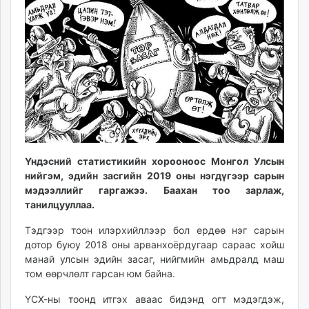
ikon.mn
mnb.mn
Livetv.mn
Eguur.mn
24tsag.mn
shuud.mn
eagle.mn
ergelt.mn
zarig.mn
Үндэсний статистикийн хорооноос Монгол Улсын
today.mn
нийгэм, эдийн засгийн 2019 оны нэгдүгээр сарын
zuv.mn
мэдээллийг гаргажээ. Баахан тоо зарлаж,
mminfo.mn
танилцууллаа.
ugluu.mn
Тэдгээр тоон илэрхийллээр бол ердөө нэг сарын
urlag.mn
дотор буюу 2018 оны арванхоёрдугаар сараас хойш
unen.mn
манай улсын эдийн засаг, нийгмийн амьдралд маш
asu.mn
том өөрчлөлт гарсан юм байна.
shudarga.mn
ҮСХ-ны тоонд итгэх аваас бидэнд огт мэдэгдэж,
shuurhai.mn