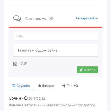
Сэтгэгдэлүүд (4)
Анхаарах зүйлс
·
GIF
Илгээх
Сүүлийн
Шилдэг
Таагүй
Зочин ·
2019/02/22
Худлаа.Статистикийн мэдээг сонсохийг хүсдэггүй.