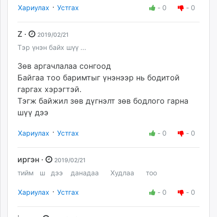
·
Хариулах
Устгах
-
0
-
0
Z ·
2019/02/21
Тэр үнэн байх шүү ...
Зөв аргачлалаа сонгоод
Байгаа тоо баримтыг үнэнээр нь бодитой
гаргах хэрэгтэй.
Тэгж байжил зөв дүгнэлт зөв бодлого гарна
шүү дээ
·
Хариулах
Устгах
-
0
-
0
иргэн ·
2019/02/21
тийм ш дээ данадаа Худлаа тоо
·
Хариулах
Устгах
-
0
-
0