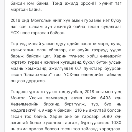
байсан юм байна. Тэнд ажилд орсон11 хүнийг таг
мартсан байна.
2016 онд Монголын нийт хүн амын гуравны нэг буюу
нэг сая шахам хүн ажилгүй байна гэсэн судалгааг
ҮСХ-ноос гаргасан байсан.
Тэр үед манай улсын ядуу эдийн засаг хямарч, хувь,
хувьсгалын олон үйлдвэр, аж ахуйн газрууд үүдээ
барьж байсан цаг. Харин түүнээс хойш өнөөдрийг
хүртэлх гурван жилийн хугацаанд бүхэл бүтэн улсын
маань хэмжээнд ажилгүйдэл 0.7 пунктээр буурсан
гэсэн “бахархмаар” тоог ҮСХ-ны өнөөдрийн тайланд
онцлон дурджээ.
Тэндээс үргэлжлүүлэн тодруулбал, 2018 оны мөн үед
Монгол Улсын хэмжээнд ажил хайж 6493 хүн
Хөдөлмөрийн биржид бүртгүүлж, түр, бүр нь
мэдэгдэхгүй ч, ямар ч байсан 1216 нь ажилтай болсон
гэсэн тоо байна. Харин энэ он гарсаар 5690 хүн
ажилтай болох хүсэлтээ гаргаж, бүртгүүлснээс 1030
нь ажил эрхлэх болсон гэсэн тоо тайланд харагдлаа.