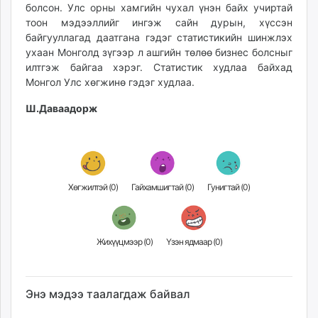
болсон. Улс орны хамгийн чухал үнэн байх учиртай
тоон мэдээллийг ингэж сайн дурын, хүссэн
байгууллагад даатгана гэдэг статистикийн шинжлэх
ухаан Монголд зүгээр л ашгийн төлөө бизнес болсныг
илтгэж байгаа хэрэг. Статистик худлаа байхад
Монгол Улс хөгжинө гэдэг худлаа.
Ш.Даваадорж
Хөгжилтэй (
0
)
Гайхамшигтай (
0
)
Гунигтай (
0
)
Жихүүцмээр (
0
)
Үзэн ядмаар (
0
)
Энэ мэдээ таалагдаж байвал