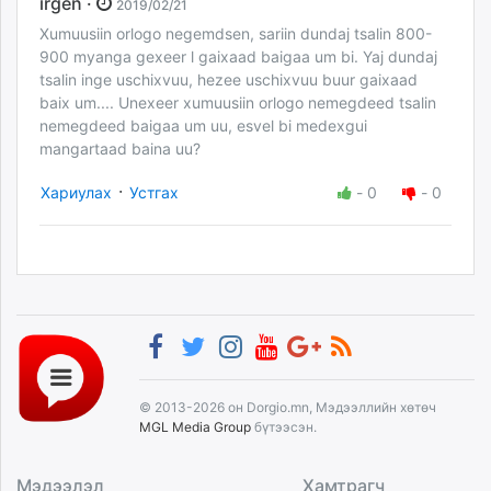
irgen ·
2019/02/21
Xumuusiin orlogo negemdsen, sariin dundaj tsalin 800-
900 myanga gexeer l gaixaad baigaa um bi. Yaj dundaj
tsalin inge uschixvuu, hezee uschixvuu buur gaixaad
baix um.... Unexeer xumuusiin orlogo nemegdeed tsalin
nemegdeed baigaa um uu, esvel bi medexgui
mangartaad baina uu?
·
Хариулах
Устгах
-
0
-
0
© 2013-2026 он Dorgio.mn, Мэдээллийн хөтөч
MGL Media Group
бүтээсэн.
Мэдээлэл
Хамтрагч