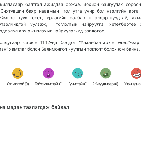
жиллахаар бэлтгэл ажилдаа оржээ. Зохион байгуулах хороо
.Энхтүвшин баяр наадмын гол утга учир бол нээлтийн арга
иймээс түүх, соёл, урлагийн салбарын алдартнуудтай, ах
үтээлчидтэй уулзаж, тоглолтын найруулга, хөтөлбөртөө з
эдээлэл авч ажиллахыг найруулагчид зөвлөлөө.
олдугаар сарын 11,12-нд болдог “Улаанбаатарын үдэш”-ээр
аан” хамтлаг болон Баянмонгол чуулгын тоглолт болох юм байна.
Хөгжилтэй (
0
)
Гайхамшигтай (
0
)
Гунигтай (
0
)
Жихүүцмээр (
0
)
Үзэн ядмаа
нэ мэдээ таалагдаж байвал