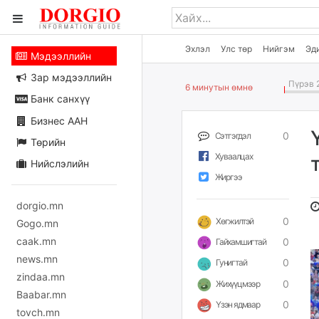
Эхлэл
Улс төр
Нийгэм
Эд
Мэдээллийн
Зар мэдээллийн
Пүрэв 2
6 минутын өмнө
Банк санхүү
Бизнес ААН
0
Сэтгэгдэл
Төрийн
Хуваалцах
Нийслэлийн
Жиргээ
dorgio.mn
0
Хөгжилтэй
Gogo.mn
caak.mn
0
Гайхамшигтай
news.mn
0
Гунигтай
zindaa.mn
0
Жихүүцмээр
Baabar.mn
0
Үзэн ядмаар
tovch.mn