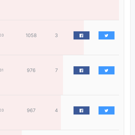
I ангийн цахим бүртгэл энэ
сарын 17-ноос эхэлнэ
өчигдѳр
1058
3
03
Үндсэн хууль зөрчсөн
Х.Булгантуяа, үндэсний эв
нэгдэлд харшилсан
М.Нарантуяа-Нара нарт хэзээ
хариуцлага тооцох вэ?
өчигдѳр
976
7
31
Нефть импортлогч компаниуд
татварын өртэй байсан ч
дансыг нь битүүмжлэхгүй
өчигдѳр
967
4
03
I хорооллын арын замыг
наймдугаар сарын 6-ны 23:00
цагаас түр хааж, борооны ус
зайлуулах шугамын хөндлөн
сэтэлгээ хийнэ