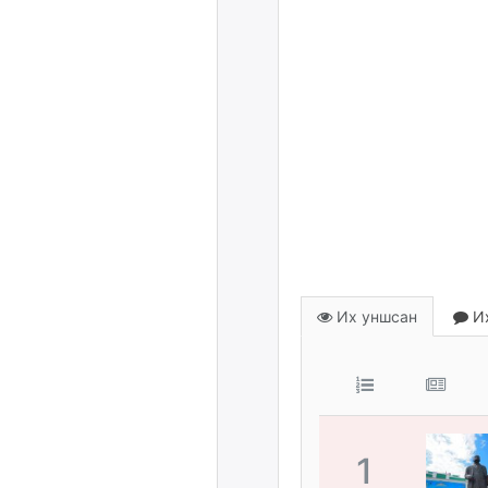
Их уншсан
Их
1