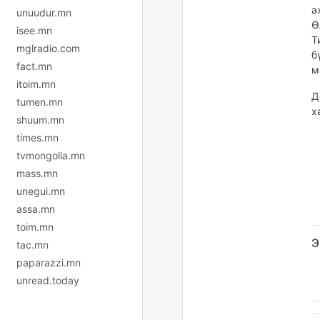
а
unuudur.mn
Ө
isee.mn
Т
mglradio.com
б
fact.mn
м
itoim.mn
Д
tumen.mn
х
shuum.mn
times.mn
tvmongolia.mn
mass.mn
unegui.mn
assa.mn
toim.mn
Э
tac.mn
paparazzi.mn
unread.today