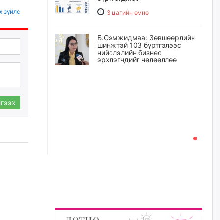
х зүйлс
3 цагийн өмнө
Б.Сэмжидмаа: Зөвшөөрлийн
шинжтэй 103 бүртгэлээс
нийслэлийн бизнес
эрхлэгчдийг чөлөөллөө
3 цагийн өмнө
Эрэн хайж байна
гээх
3 цагийн өмнө
С.Амарсайхан: Орон сууцны
залилангаас сэргийлэхийн
тулд барилгатай холбоотой бүх
мэдээллийг харуулах шинэ
цахим систем танилцуулна
20 цагийн өмнө
“Хотын дарга сонсож байна”