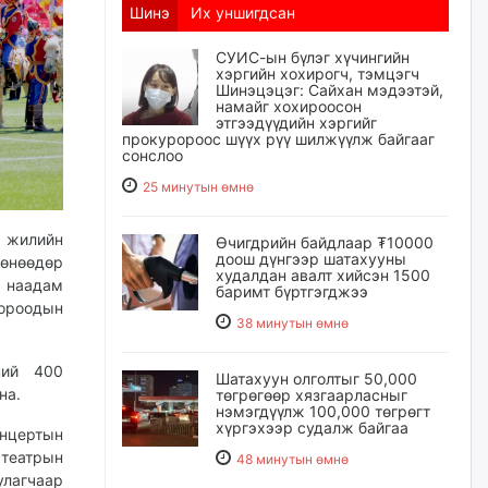
Шинэ
Их уншигдсан
СУИС-ын бүлэг хүчингийн
хэргийн хохирогч, тэмцэгч
Шинэцэцэг: Сайхан мэдээтэй,
намайг хохироосон
этгээдүүдийн хэргийг
прокуророос шүүх рүү шилжүүлж байгааг
сонслоо
25 минутын өмнө
8 жилийн
Өчигдрийн байдлаар ₮10000
доош дүнгээр шатахууны
 өнөөдөр
худалдан авалт хийсэн 1500
, наадам
баримт бүртгэгджээ
хороодын
38 минутын өмнө
үний 400
Шатахуун олголтыг 50,000
йна.
төгрөгөөр хязгаарласныг
нэмэгдүүлж 100,000 төгрөгт
хүргэхээр судалж байгаа
онцертын
 театрын
48 минутын өмнө
лагчаар