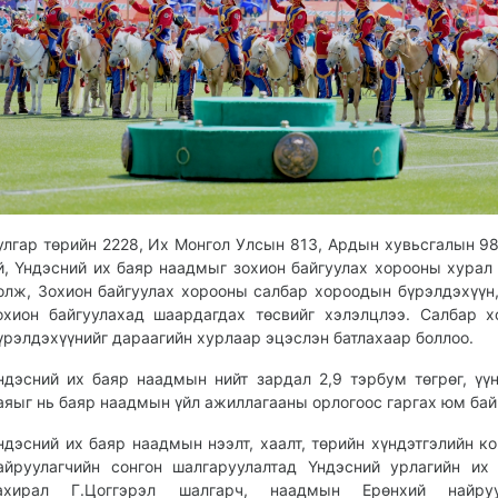
улгар төрийн 2228, Их Монгол Улсын 813, Ардын хувьсгалын 9
й, Үндэсний их баяр наадмыг зохион байгуулах хорооны хурал
олж, Зохион байгуулах хорооны салбар хороодын бүрэлдэхүүн
охион байгуулахад шаардагдах төсвийг хэлэлцлээ. Салбар 
үрэлдэхүүнийг дараагийн хурлаар эцэслэн батлахаар боллоо.
ндэсний их баяр наадмын нийт зардал 2,9 тэрбум төгрөг, ү
аяыг нь баяр наадмын үйл ажиллагааны орлогоос гаргах юм ба
ндэсний их баяр наадмын нээлт, хаалт, төрийн хүндэтгэлийн к
айруулагчийн сонгон шалгаруулалтад Үндэсний урлагийн их
ахирал Г.Цоггэрэл шалгарч, наадмын Ерөнхий найруу