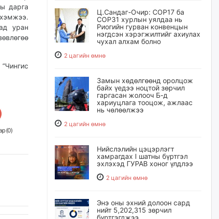
ны дарга
Ц.Сандаг-Очир: COP17 ба
 хэмжээ.
COP31 хурлын уялдаа нь
Риогийн гурван конвенцын
мад уран
нэгдсэн хэрэгжилтийг ахиулах
өвлөгөө
чухал алхам болно
2 цагийн өмнө
 “Чингис
Замын хөдөлгөөнд оролцож
байх үедээ ноцтой зөрчил
гаргасан жолооч Б-д
хариуцлага тооцож, ажлаас
нь чөлөөлжээ
2 цагийн өмнө
р (
0
)
Нийслэлийн цэцэрлэгт
хамрагдах I шатны бүртгэл
эхлэхэд ГУРАВ хоног үлдлээ
2 цагийн өмнө
Энэ оны эхний долоон сард
нийт 5,202,315 зөрчил
бүртгэгджээ