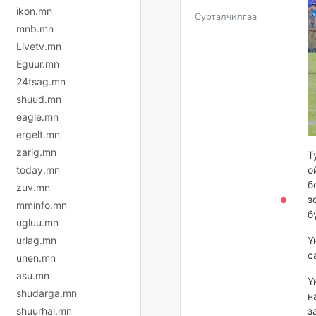
ikon.mn
Сурталчилгаа
mnb.mn
Livetv.mn
Eguur.mn
24tsag.mn
shuud.mn
eagle.mn
ergelt.mn
zarig.mn
Т
today.mn
о
б
zuv.mn
з
mminfo.mn
б
ugluu.mn
urlag.mn
Ү
с
unen.mn
asu.mn
Ү
shudarga.mn
н
shuurhai.mn
з