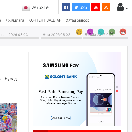
625
JPY 27.19₮
э
ярилцлага
КОНТЕНТ ЗАДЛАН
Хятад орноор
ваа 2026 08 03
Ням 2026 08 02
Бямба 2026 08 01
л
,
Бусад