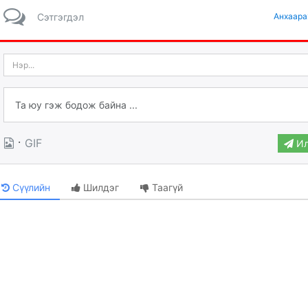
Сэтгэгдэл
Анхаара
·
GIF
Ил
Сүүлийн
Шилдэг
Таагүй