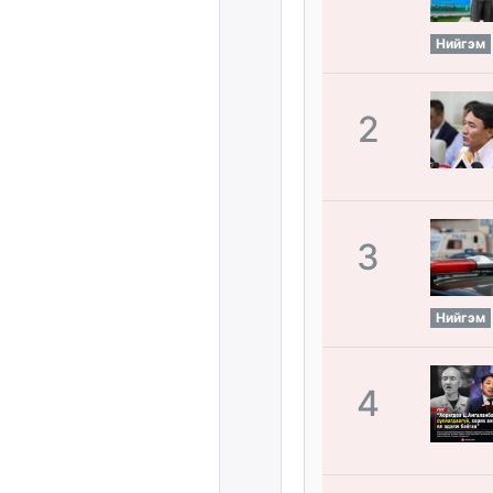
Нийгэм
2
3
Нийгэм
4