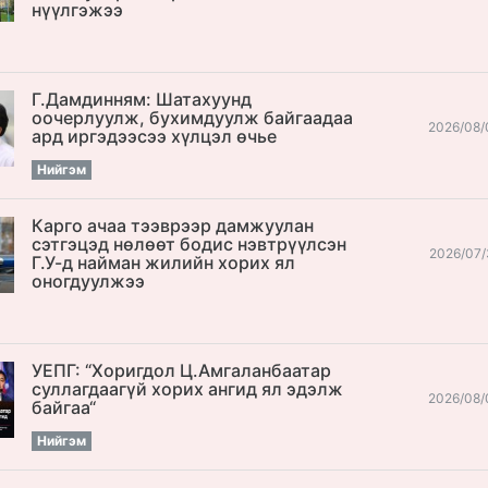
нүүлгэжээ
Г.Дамдинням: Шатахуунд
оочерлуулж, бухимдуулж байгаадаа
2026/08/
ард иргэдээсээ хүлцэл өчье
Нийгэм
Карго ачаа тээврээр дамжуулан
сэтгэцэд нөлөөт бодис нэвтрүүлсэн
2026/07/
Г.У-д найман жилийн хорих ял
оногдуулжээ
УЕПГ: “Хоригдол Ц.Амгаланбаатар
cуллагдаагүй хорих ангид ял эдэлж
2026/08/
байгаа“
Нийгэм