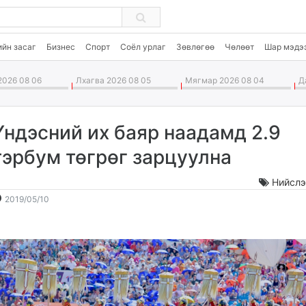
ийн засаг
Бизнес
Спорт
Соёл урлаг
Зөвлөгөө
Чөлөөт
Шар мэдэ
026 08 06
Лхагва 2026 08 05
Мягмар 2026 08 04
Да
Үндэсний их баяр наадамд 2.9
тэрбум төгрөг зарцуулна
Нийслэ
2019-
2026-
2019/05/10
05-
08-
10
07
14:49:23
13:15:22