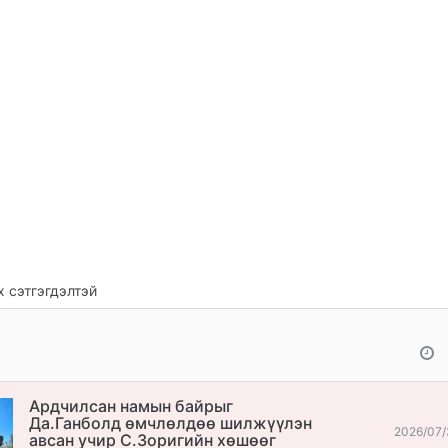
 сэтгэгдэлтэй
Ардчилсан намын байрыг
Да.Ганболд өмчлөлдөө шилжүүлэн
2026/07/
авсан учир С.Зоригийн хөшөөг