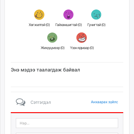
Хөгжилтэй (
0
)
Гайхамшигтай (
0
)
Гунигтай (
0
)
Жихүүцмээр (
0
)
Үзэн ядмаар (
0
)
Энэ мэдээ таалагдаж байвал
Сэтгэгдэл
Анхаарах зүйлс