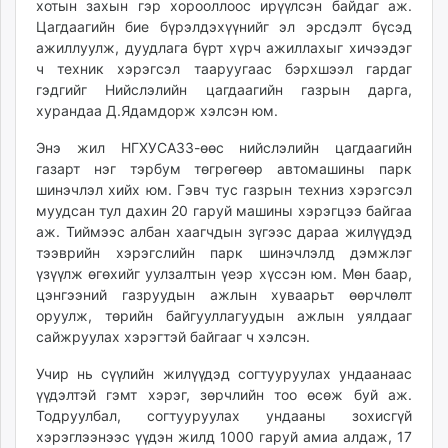
хотын захын гэр хорооллоос ирүүлсэн байдаг аж.
unuudur.mn
Цагдаагийн бие бүрэлдэхүүнийг эл эрсдэлт бүсэд
isee.mn
ажиллуулж, дуудлага бүрт хүрч ажиллахыг хичээдэг
mglradio.com
ч техник хэрэгсэл тааруугаас бэрхшээл гардаг
гэдгийг Нийслэлийн цагдаагийн газрын дарга,
fact.mn
хурандаа Д.Ядамдорж хэлсэн юм.
itoim.mn
tumen.mn
Энэ жил НГХУСАЗЗ-өөс нийслэлийн цагдаагийн
shuum.mn
газарт нэг тэрбум төгрөгөөр автомашины парк
шинэчлэл хийх юм. Гэвч тус газрын техниз хэрэгсэл
times.mn
муудсан тул дахин 20 гаруй машины хэрэгцээ байгаа
tvmongolia.mn
аж. Тиймээс албан хаагчдын зүгээс дараа жилүүдэд
mass.mn
тээврийн хэрэгслийн парк шинэчлэлд дэмжлэг
unegui.mn
үзүүлж өгөхийг уулзалтын үеэр хүссэн юм. Мөн баар,
assa.mn
цэнгээний газруудын ажлын хуваарьт өөрчлөлт
оруулж, төрийн байгууллагуудын ажлын уялдааг
toim.mn
сайжруулах хэрэгтэй байгааг ч хэлсэн.
tac.mn
paparazzi.mn
Учир нь сүүлийн жилүүдэд согтууруулах ундаанаас
unread.today
үүдэлтэй гэмт хэрэг, зөрчлийн тоо өсөж буй аж.
Тодруулбал, согтууруулах ундааны зохисгүй
хэрэглээнээс үүдэн жилд 1000 гаруй амиа алдаж, 17