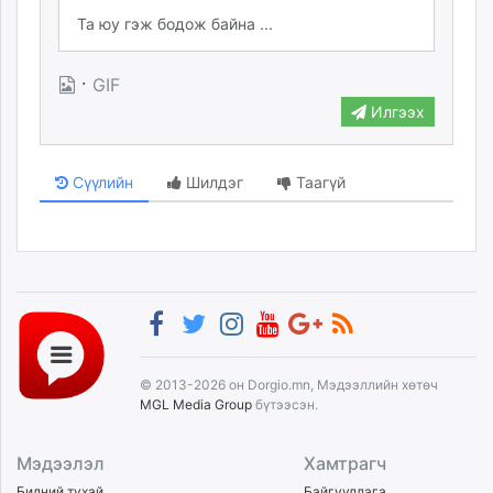
·
GIF
Илгээх
Сүүлийн
Шилдэг
Таагүй
© 2013-2026 он Dorgio.mn, Мэдээллийн хөтөч
MGL Media Group
бүтээсэн.
Мэдээлэл
Хамтрагч
Бидний тухай
Байгууллага