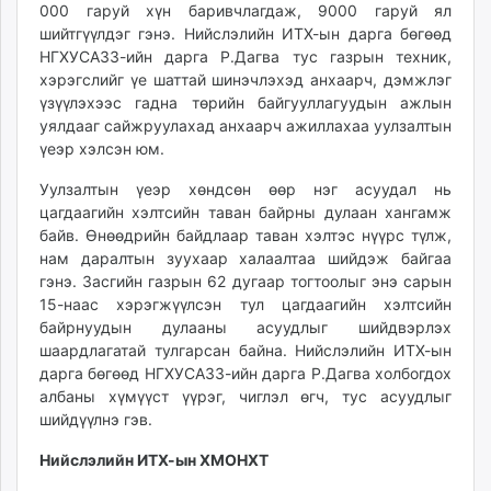
000 гаруй хүн баривчлагдаж, 9000 гаруй ял
шийтгүүлдэг гэнэ. Нийслэлийн ИТХ-ын дарга бөгөөд
НГХУСАЗЗ-ийн дарга Р.Дагва тус газрын техник,
хэрэгслийг үе шаттай шинэчлэхэд анхаарч, дэмжлэг
үзүүлэхээс гадна төрийн байгууллагуудын ажлын
уялдааг сайжруулахад анхаарч ажиллахаа уулзалтын
үеэр хэлсэн юм.
Уулзалтын үеэр хөндсөн өөр нэг асуудал нь
цагдаагийн хэлтсийн таван байрны дулаан хангамж
байв. Өнөөдрийн байдлаар таван хэлтэс нүүрс түлж,
нам даралтын зуухаар халаалтаа шийдэж байгаа
гэнэ. Засгийн газрын 62 дугаар тогтоолыг энэ сарын
15-наас хэрэгжүүлсэн тул цагдаагийн хэлтсийн
байрнуудын дулааны асуудлыг шийдвэрлэх
шаардлагатай тулгарсан байна. Нийслэлийн ИТХ-ын
дарга бөгөөд НГХУСАЗЗ-ийн дарга Р.Дагва холбогдох
албаны хүмүүст үүрэг, чиглэл өгч, тус асуудлыг
шийдүүлнэ гэв.
Нийслэлийн ИТХ-ын ХМОНХТ