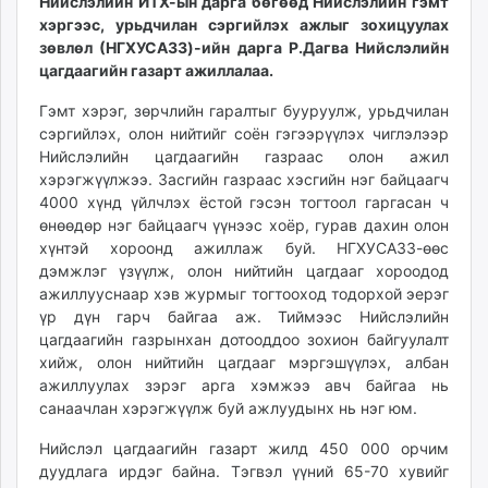
Нийслэлийн ИТХ-ын дарга бөгөөд Нийслэлийн гэмт
ikon.mn
хэргээс, урьдчилан сэргийлэх ажлыг зохицуулах
mnb.mn
зөвлөл (НГХУСАЗЗ)-ийн дарга Р.Дагва Нийслэлийн
цагдаагийн газарт ажиллалаа.
Livetv.mn
Eguur.mn
Гэмт хэрэг, зөрчлийн гаралтыг бууруулж, урьдчилан
24tsag.mn
сэргийлэх, олон нийтийг соён гэгээрүүлэх чиглэлээр
shuud.mn
Нийслэлийн цагдаагийн газраас олон ажил
хэрэгжүүлжээ. Засгийн газраас хэсгийн нэг байцаагч
eagle.mn
4000 хүнд үйлчлэх ёстой гэсэн тогтоол гаргасан ч
ergelt.mn
өнөөдөр нэг байцаагч үүнээс хоёр, гурав дахин олон
zarig.mn
хүнтэй хороонд ажиллаж буй. НГХУСАЗЗ-өөс
today.mn
дэмжлэг үзүүлж, олон нийтийн цагдааг хороодод
zuv.mn
ажиллууснаар хэв журмыг тогтооход тодорхой эерэг
mminfo.mn
үр дүн гарч байгаа аж. Тиймээс Нийслэлийн
цагдаагийн газрынхан дотооддоо зохион байгуулалт
ugluu.mn
хийж, олон нийтийн цагдааг мэргэшүүлэх, албан
urlag.mn
ажиллуулах зэрэг арга хэмжээ авч байгаа нь
unen.mn
санаачлан хэрэгжүүлж буй ажлуудынх нь нэг юм.
asu.mn
Нийслэл цагдаагийн газарт жилд 450 000 орчим
shudarga.mn
дуудлага ирдэг байна. Тэгвэл үүний 65-70 хувийг
shuurhai.mn