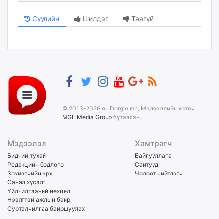
Сүүлийн
Шилдэг
Таагүй
© 2013-2026 он Dorgio.mn, Мэдээллийн хөтөч
MGL Media Group
бүтээсэн.
Мэдээлэл
Хамтрагч
Бидний тухай
Байгууллага
Редакцийн бодлого
Сайтууд
Зохиогчийн эрх
Чөлөөт нийтлэгч
Санал хүсэлт
Үйлчилгээний нөхцөл
Нээлттэй ажлын байр
Сурталчилгаа байршуулах