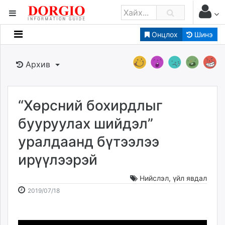
Онцлох
Шинэ
Мэдээллийн
Зар мэдээллийн
Архив
Банк санхүү
Бизнес ААН
Төрийн
“Хөрсний бохирдлыг
Нийслэлийн
бууруулах шийдэл”
уралдаанд бүтээлээ
dorgio.mn
ирүүлээрэй
Gogo.mn
caak.mn
Нийслэл
,
үйл явдал
news.mn
2019-
2026-
2019/07/18
zindaa.mn
07-
08-
Baabar.mn
18
07
tovch.mn