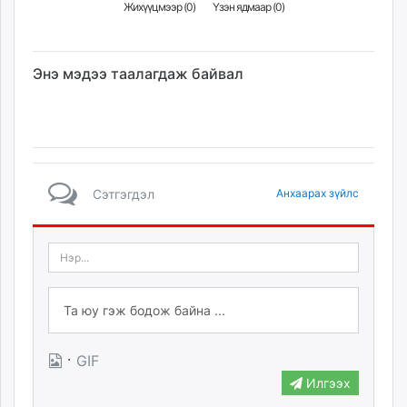
Жихүүцмээр (
0
)
Үзэн ядмаар (
0
)
Энэ мэдээ таалагдаж байвал
Сэтгэгдэл
Анхаарах зүйлс
·
GIF
Илгээх