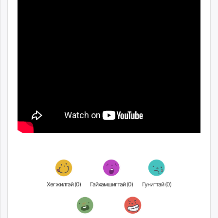
unuudur.mn
isee.mn
mglradio.com
fact.mn
itoim.mn
tumen.mn
shuum.mn
times.mn
tvmongolia.mn
mass.mn
unegui.mn
assa.mn
toim.mn
tac.mn
paparazzi.mn
Хөгжилтэй (
0
)
Гайхамшигтай (
0
)
Гунигтай (
0
)
unread.today