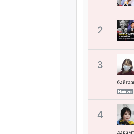
2
3
байгаа
Нийгэм
4
дарамт