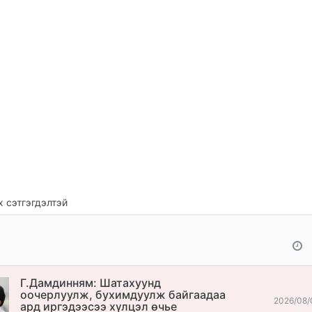
 сэтгэгдэлтэй
Г.Дамдинням: Шатахуунд
оочерлуулж, бухимдуулж байгаадаа
2026/08/
ард иргэдээсээ хүлцэл өчье