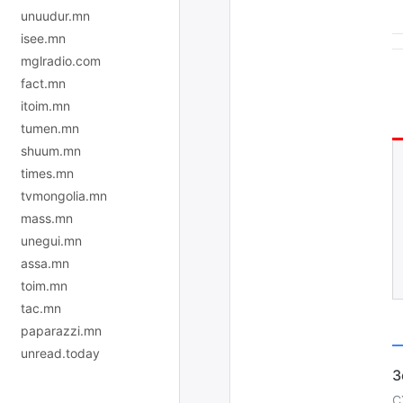
unuudur.mn
isee.mn
mglradio.com
fact.mn
itoim.mn
tumen.mn
shuum.mn
times.mn
tvmongolia.mn
mass.mn
unegui.mn
assa.mn
toim.mn
tac.mn
paparazzi.mn
unread.today
С