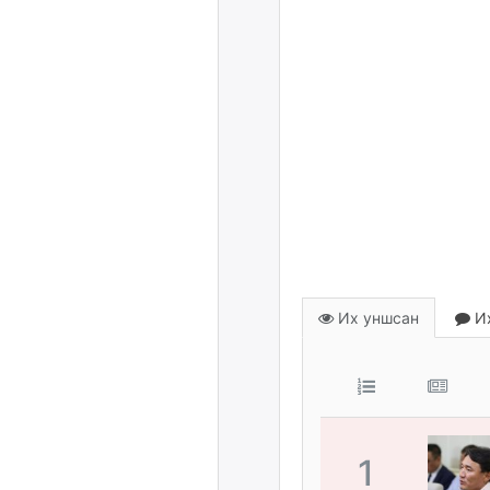
Их уншсан
Их
1