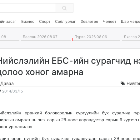
ийн засаг
Бизнес
Спорт
Соёл урлаг
Зөвлөгөө
Чөлөөт
Шар мэдэ
 08
Баасан 2026 08 07
Пүрэв 2026 08 06
Лхагва 2
Нийслэлийн ЕБС-ийн сурагчид н
долоо хоног амарна
.Даваа
Нийгэ
2014-
2026-
2014/03/15
03-
08-
15
09
19:18:52
19:45:12
ийслэлийн ерөнхий боловсролын сургуулийн бүх сурагчид гур
лирлын амралт нь энэ сарын 29-нөөс дөрөвдүгээр сарын 6 хүртэл 
оног үргэлжилнэ.
арин орон нутгийн бүх сурагчид гуравдугаар сарын 29-нөөс дөр