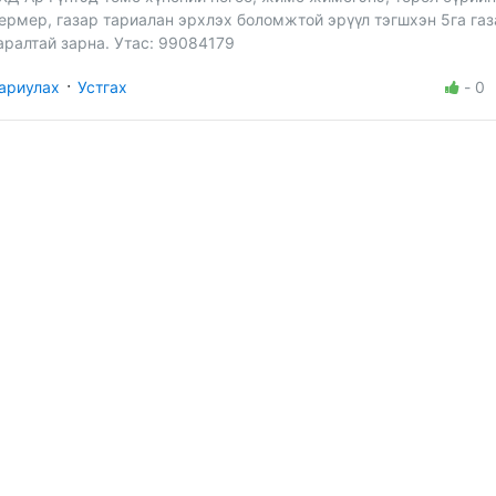
ермер, газар тариалан эрхлэх боломжтой эрүүл тэгшхэн 5га газ
аралтай зарна. Утас: 99084179
·
ариулах
Устгах
-
0