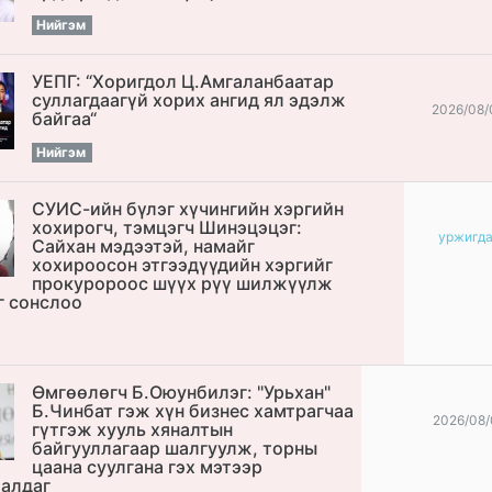
Нийгэм
УЕПГ: “Хоригдол Ц.Амгаланбаатар
cуллагдаагүй хорих ангид ял эдэлж
2026/08/
байгаа“
Нийгэм
СУИС-ийн бүлэг хүчингийн хэргийн
хохирогч, тэмцэгч Шинэцэцэг:
уржигд
Сайхан мэдээтэй, намайг
хохироосон этгээдүүдийн хэргийг
прокуророос шүүх рүү шилжүүлж
г сонслоо
Өмгөөлөгч Б.Оюунбилэг: "Урьхан"
Б.Чинбат гэж хүн бизнес хамтрагчаа
2026/08/
гүтгэж хууль хяналтын
байгууллагаар шалгуулж, торны
цаана суулгана гэх мэтээр
алдаг