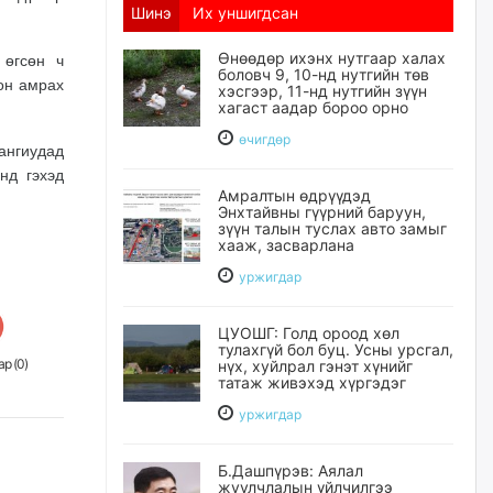
Шинэ
Их уншигдсан
Өнөөдөр ихэнх нутгаар халах
 өгсөн ч
боловч 9, 10-нд нутгийн төв
он амрах
хэсгээр, 11-нд нутгийн зүүн
хагаст аадар бороо орно
өчигдѳр
нгиудад
нд гэхэд
Амралтын өдрүүдэд
Энхтайвны гүүрний баруун,
зүүн талын туслах авто замыг
хааж, засварлана
уржигдар
ЦУОШГ: Голд ороод хөл
тулахгүй бол буц. Усны урсгал,
р (
0
)
нүх, хуйлрал гэнэт хүнийг
татаж живэхэд хүргэдэг
уржигдар
Б.Дашпүрэв: Аялал
жуулчлалын үйлчилгээ