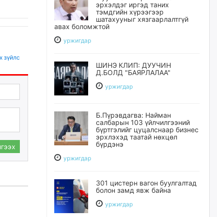
эрхэлдэг иргэд таних
тэмдгийн хүрээгээр
шатахууныг хязгаарлалтгүй
авах боломжтой
уржигдар
х зүйлс
ШИНЭ КЛИП: ДУУЧИН
Д.БОЛД "БАЯРЛАЛАА"
уржигдар
Б.Пүрэвдагва: Найман
салбарын 103 үйлчилгээний
бүртгэлийг цуцалснаар бизнес
эрхлэхэд таатай нөхцөл
бүрдэнэ
гээх
уржигдар
301 цистерн вагон буулгалтад
болон замд явж байна
уржигдар