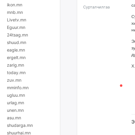
ikon.mn
с
Сурталчилгаа
mnb.mn
С
Livetv.mn
х
Eguur.mn
н
24tsag.mn
Э
shuud.mn
з
eagle.mn
д
ergelt.mn
zarig.mn
Х
today.mn
zuv.mn
mminfo.mn
ugluu.mn
urlag.mn
unen.mn
asu.mn
Э
shudarga.mn
shuurhai.mn