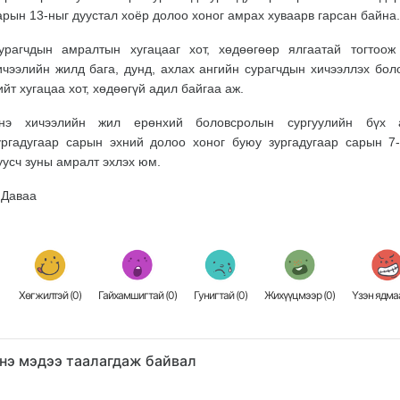
арын 13-ныг дуустал хоёр долоо хоног амрах хуваарв гарсан байна.
урагчдын амралтын хугацааг хот, хөдөөгөөр ялгаатай тогтоож
ичээлийн жилд бага, дунд, ахлах ангийн сурагчдын хичээллэх бол
ийт хугацаа хот, хөдөөгүй адил байгаа аж.
нэ хичээлийн жил ерөнхий боловсролын сургуулийн бүх а
ургадугаар сарын эхний долоо хоног буюу зургадугаар сарын 7-
уусч зуны амралт эхлэх юм.
.Даваа
Хөгжилтэй (
0
)
Гайхамшигтай (
0
)
Гунигтай (
0
)
Жихүүцмээр (
0
)
Үзэн ядмаа
нэ мэдээ таалагдаж байвал