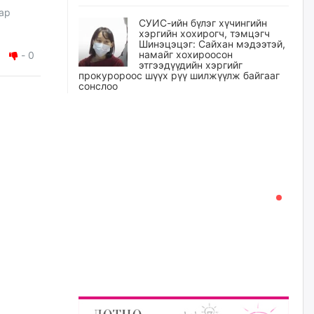
ар
СУИС-ийн бүлэг хүчингийн
хэргийн хохирогч, тэмцэгч
Шинэцэцэг: Сайхан мэдээтэй,
намайг хохироосон
-
0
этгээдүүдийн хэргийг
прокуророос шүүх рүү шилжүүлж байгааг
сонслоо
уржигдар
Өчигдрийн байдлаар ₮10000
доош дүнгээр шатахууны
худалдан авалт хийсэн 1500
баримт бүртгэгджээ
уржигдар
Шатахуун олголтыг 50,000
төгрөгөөр хязгаарласныг
нэмэгдүүлж 100,000 төгрөгт
хүргэхээр судалж байгаа
уржигдар