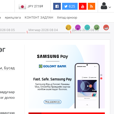
625
JPY 27.19₮
э
ярилцлага
КОНТЕНТ ЗАДЛАН
Хятад орноор
026 08 05
Мягмар 2026 08 04
Даваа 2026 08 03
эг
м
,
Бусад
авдугаар
нэг долоо
өвдүгээр