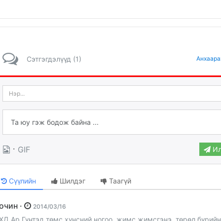
Сэтгэгдэлүүд (1)
Анхаара
·
GIF
Ил
Сүүлийн
Шилдэг
Таагүй
Зочин ·
2014/03/16
ХД Ар Гүнтэд төмс хүнсний ногоо, жимс жимсгэнэ, төрөл бүрийн