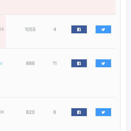
наймдугаар сарын 14-нөөс
ажиллуулж эхэлнэ
2026/08/06
1055
4
03
Орон сууц, нийтийн аж ахуй,
авто зам, тохижилт
үйлчилгээний ажилтнуудын
ХАРИЛЦАА хандлагатай
холбоотой ГОМДОЛ их байгааг
дурдлаа
2026/08/06
886
11
ар
Бариста хийх нь залуусын
дунд яагаад трэнд болов
2026/08/06
Өмгөөлөгч Б.Оюунбилэг:
"Урьхан" Б.Чинбат гэж хүн
820
6
06
бизнес хамтрагчаа гүтгэж
хууль хяналтын байгууллагаар
шалгуулж, торны цаана
суулгана гэх мэтээр дарамталдаг