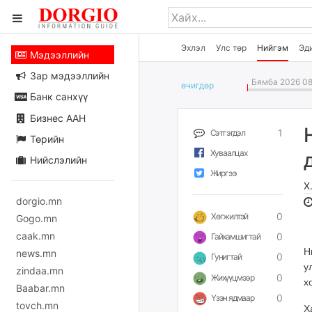
Эхлэл
Улс төр
Нийгэм
Эд
Мэдээллийн
Зар мэдээллийн
Бямба 2026 08
өчигдѳр
Банк санхүү
Бизнес ААН
1
Сэтгэгдэл
Төрийн
Хуваалцах
Нийслэлийн
Жиргээ
Х
dorgio.mn
0
Хөгжилтэй
Gogo.mn
caak.mn
0
Гайхамшигтай
Н
news.mn
0
Гунигтай
у
zindaa.mn
0
Жихүүцмээр
х
Baabar.mn
0
Үзэн ядмаар
tovch.mn
Х