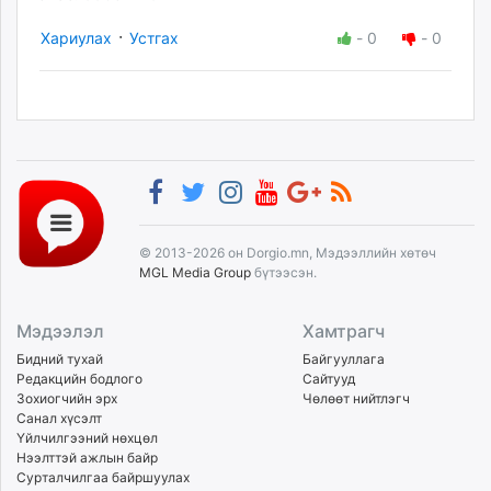
·
Хариулах
Устгах
-
0
-
0
© 2013-2026 он Dorgio.mn, Мэдээллийн хөтөч
MGL Media Group
бүтээсэн.
Мэдээлэл
Хамтрагч
Бидний тухай
Байгууллага
Редакцийн бодлого
Сайтууд
Зохиогчийн эрх
Чөлөөт нийтлэгч
Санал хүсэлт
Үйлчилгээний нөхцөл
Нээлттэй ажлын байр
Сурталчилгаа байршуулах