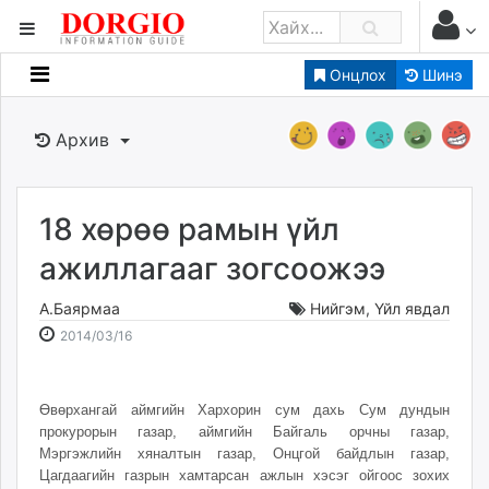
Онцлох
Шинэ
Мэдээллийн
Зар мэдээллийн
Архив
Банк санхүү
Бизнес ААН
Төрийн
18 хөрөө рамын үйл
Нийслэлийн
ажиллагааг зогсоожээ
А.Баярмаа
Нийгэм
,
Үйл явдал
dorgio.mn
2014-
2026-
2014/03/16
Gogo.mn
03-
08-
caak.mn
16
09
news.mn
16:29:38
18:25:18
Өвөрхангай аймгийн Хархорин сум дахь Сум дундын
zindaa.mn
прокурорын газар, аймгийн Байгаль орчны газар,
Baabar.mn
Мэргэжлийн хяналтын газар, Онцгой байдлын газар,
Цагдаагийн газрын хамтарсан ажлын хэсэг ойгоос зохих
tovch.mn