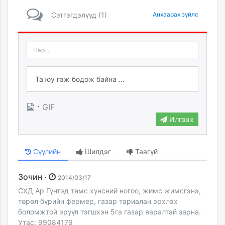
Сэтгэгдэлүүд (1)
Анхаарах зүйлс
·
GIF
Илгээх
Сүүлийн
Шилдэг
Таагүй
Зочин ·
2014/03/17
СХД Ар Гүнтэд төмс хүнсний ногоо, жимс жимсгэнэ,
төрөл бүрийн фермер, газар тариалан эрхлэх
боломжтой эрүүл тэгшхэн 5га газар яаралтай зарна.
Утас: 99084179