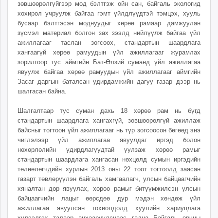
зөвшөөрөлгүйгээр мод бэлтгэж ойн сан, байгаль экологид
ikon.mn
хохирол учруулж байгаа гэмт үйлдлүүдтэй тэмцэх, хууль
mnb.mn
бусаар бэлтгэсэн моднуудыг хөрөө рамаар дамжуулан
Livetv.mn
зүсмэл материал болгон зах зээлд нийлүүлж байгаа үйл
ажиллагааг таслан зогсоох, стандартын шаардлага
Eguur.mn
хангаагүй хөрөө рамуудын үйл ажиллагааг журамлах
24tsag.mn
зорилгоор тус аймгийн Бат-Өлзий суманд үйл ажиллагаа
shuud.mn
явуулж байгаа хөрөө рамуудын үйл ажиллагааг аймгийн
eagle.mn
Засаг даргын баталсан удирдамжийн дагуу газар дээр нь
шалгасан байна.
ergelt.mn
zarig.mn
Шалгалтаар тус суман дахь 18 хөрөө рам нь бүгд
today.mn
стандартын шаардлага хангахгүй, зөвшөөрөлгүй ажиллаж
zuv.mn
байсныг тогтоон үйл ажиллагааг нь түр зогсоосон бөгөөд энэ
чиглэлээр үйл ажиллагаа явуулдаг иргэд болон
mminfo.mn
нөхөрлөлийн удирдлагуудтай уулзаж хөрөө рамыг
ugluu.mn
стандартын шаардлага хангасан нөхцөлд сумын иргэдийн
urlag.mn
төлөөлөгчдийн хурлын 2013 оны 22 тоот тогтоолд заасан
unen.mn
газарт төвлөрүүлэн байгаль хамгаалагч, улсын байцаагчийн
хяналтан дор явуулах, хөрөө рамыг битүүмжилсэн улсын
asu.mn
байцаагчийн лацыг өөрсдөө дур мэдэн хөндөж үйл
shudarga.mn
ажиллагаа явуулсан тохиолдолд хуулийн хариуцлага
shuurhai.mn
хүлээлгэх талаар анхааруулснаас гадна Байгаль орчны