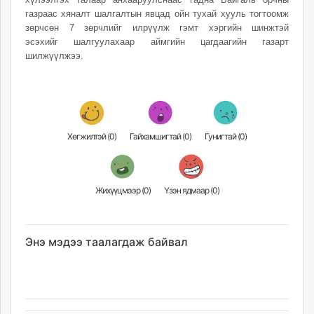
unuudur.mn
газраас хяналт шалгалтын явцад ойн тухай хууль тогтоомж
зөрчсөн 7 зөрчлийг илрүүлж гэмт хэргийн шинжтэй
isee.mn
эсэхийг шалгуулахаар аймгийн цагдаагийн газарт
mglradio.com
шилжүүлжээ.
fact.mn
itoim.mn
tumen.mn
shuum.mn
times.mn
Хөгжилтэй (
0
)
Гайхамшигтай (
0
)
Гунигтай (
0
)
tvmongolia.mn
mass.mn
unegui.mn
Жихүүцмээр (
0
)
Үзэн ядмаар (
0
)
assa.mn
toim.mn
tac.mn
Энэ мэдээ таалагдаж байвал
paparazzi.mn
unread.today