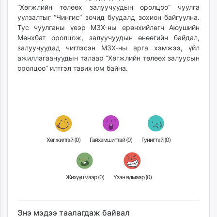
“Хөгжлийн төлөөх залуучуудын оролцоо” чуулга
уулзалтыг “Чингис” зочид буудалд зохион байгуулна.
Тус чуулганы үеэр МЗХ-ны ерөнхийлөгч Аюушийн
Мөнхбат оролцож, залуучуудын өнөөгийн байдал,
залуучуудад чиглэсэн МЗХ-ны арга хэмжээ, үйл
ажиллагаануудын талаар “Хөгжлийн төлөөх залуусын
оролцоо” илтгэл тавих юм байна.
Хөгжилтэй (
0
)
Гайхамшигтай (
0
)
Гунигтай (
0
)
Жихүүцмээр (
0
)
Үзэн ядмаар (
0
)
Энэ мэдээ таалагдаж байвал