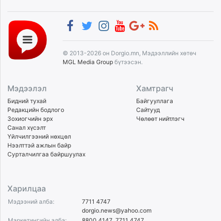
© 2013-2026 он Dorgio.mn, Мэдээллийн хөтөч
MGL Media Group
бүтээсэн.
Мэдээлэл
Хамтрагч
Бидний тухай
Байгууллага
Редакцийн бодлого
Сайтууд
Зохиогчийн эрх
Чөлөөт нийтлэгч
Санал хүсэлт
Үйлчилгээний нөхцөл
Нээлттэй ажлын байр
Сурталчилгаа байршуулах
Харилцаа
Мэдээний алба:
7711 4747
dorgio.news@yahoo.com
Маркетингийн алба:
8800 4147
,
7711 4747