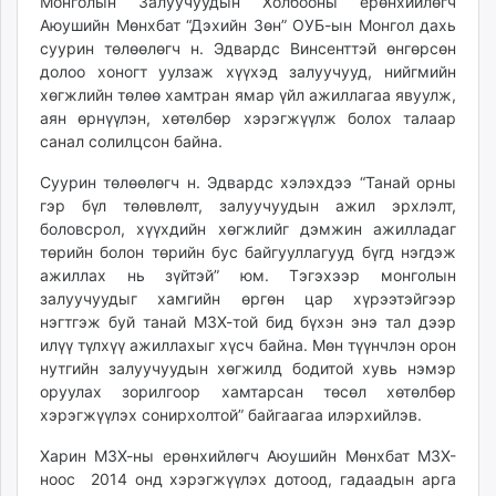
Монголын Залуучуудын Холбооны ерөнхийлөгч
ikon.mn
Аюушийн Мөнхбат “Дэхийн Зөн” ОУБ-ын Монгол дахь
mnb.mn
суурин төлөөлөгч н. Эдвардс Винсенттэй өнгөрсөн
долоо хоногт уулзаж хүүхэд залуучууд, нийгмийн
Livetv.mn
хөгжлийн төлөө хамтран ямар үйл ажиллагаа явуулж,
Eguur.mn
аян өрнүүлэн, хөтөлбөр хэрэгжүүлж болох талаар
24tsag.mn
санал солилцсон байна.
shuud.mn
Суурин төлөөлөгч н. Эдвардс хэлэхдээ “Танай орны
eagle.mn
гэр бүл төлөвлөлт, залуучуудын ажил эрхлэлт,
ergelt.mn
боловсрол, хүүхдийн хөгжлийг дэмжин ажилладаг
zarig.mn
төрийн болон төрийн бус байгууллагууд бүгд нэгдэж
today.mn
ажиллах нь зүйтэй” юм. Тэгэхээр монголын
zuv.mn
залуучуудыг хамгийн өргөн цар хүрээтэйгээр
mminfo.mn
нэгтгэж буй танай МЗХ-той бид бүхэн энэ тал дээр
илүү түлхүү ажиллахыг хүсч байна. Мөн түүнчлэн орон
ugluu.mn
нутгийн залуучуудын хөгжилд бодитой хувь нэмэр
urlag.mn
оруулах зорилгоор хамтарсан төсөл хөтөлбөр
unen.mn
хэрэгжүүлэх сонирхолтой” байгаагаа илэрхийлэв.
asu.mn
Харин МЗХ-ны ерөнхийлөгч Аюушийн Мөнхбат МЗХ-
shudarga.mn
ноос 2014 онд хэрэгжүүлэх дотоод, гадаадын арга
shuurhai.mn