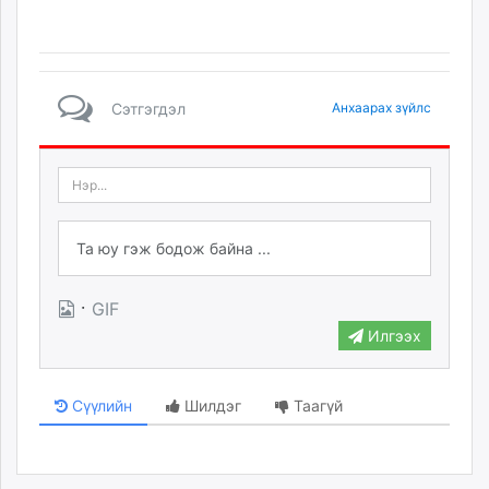
Сэтгэгдэл
Анхаарах зүйлс
·
GIF
Илгээх
Сүүлийн
Шилдэг
Таагүй