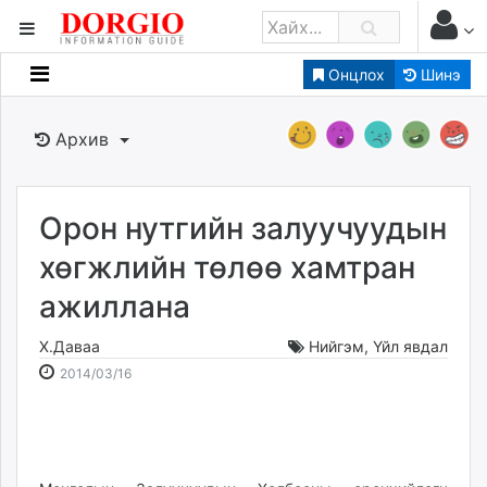
Онцлох
Шинэ
Мэдээллийн
Зар мэдээллийн
Архив
Банк санхүү
Бизнес ААН
Төрийн
Орон нутгийн залуучуудын
Нийслэлийн
хөгжлийн төлөө хамтран
ажиллана
dorgio.mn
Gogo.mn
Х.Даваа
Нийгэм
,
Үйл явдал
caak.mn
2014-
2026-
2014/03/16
news.mn
03-
08-
16
08
zindaa.mn
20:07:46
03:34:13
Baabar.mn
tovch.mn