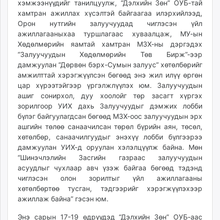
хэмжээнүүдийг танилцуулж, “Дэлхийн Зөн” ОУБ-тай
unuudur.mn
хамтран ажиллах хүсэлтэй байгаагаа илэрхийлээд,
isee.mn
Орон нутгийн залуучуудад чиглэсэн үйл
mglradio.com
ажиллагааныхаа туршлагаас хуваалцаж, МУ-ын
Хөдөлмөрийн яамтай хамтран МЗХ-ны дэргэдэх
fact.mn
“Залуучуудын Хөдөлмөрийн Төв Бирж”-ээр
itoim.mn
дамжуулан “Дөрвөн бэрх-Сумын залуус” хөтөлбөрийг
tumen.mn
амжилттай хэрэгжүүлсэн бөгөөд энэ жил илүү өргөн
shuum.mn
цар хүрээтэйгээр үргэлжлүүлэх юм. Залуучуудын
times.mn
ашиг сонирхол, дуу хоолойг төр засагт хүргэх
зорилгоор УИХ дахь Залуучуудыг дэмжих лобби
tvmongolia.mn
бүлэг байгуулагдсан бөгөөд МЗХ-оос залуучуудын эрх
mass.mn
ашгийн төлөө санаачилсан төрөл бүрийн аян, төсөл,
unegui.mn
хөтөлбөр, санаачилгуудыг энэхүү лобби бүлгээрээ
assa.mn
дамжуулан УИХ-д оруулан хэлэлцүүлж байна. Мөн
toim.mn
“Шинэчлэлийн Засгийн газраас залуучуудын
асуудлыг чухлаар авч үзэж байгаа бөгөөд тэдэнд
tac.mn
чиглэсэн олон зорилтыг үйл ажиллагааны
paparazzi.mn
хөтөлбөртөө тусган, тэдгээрийг хэрэгжүүлэхээр
unread.today
ажиллаж байна” гэсэн юм.
Энэ сарын 17-19 өдрүүдэд “Дэлхийн Зөн” ОУБ-аас