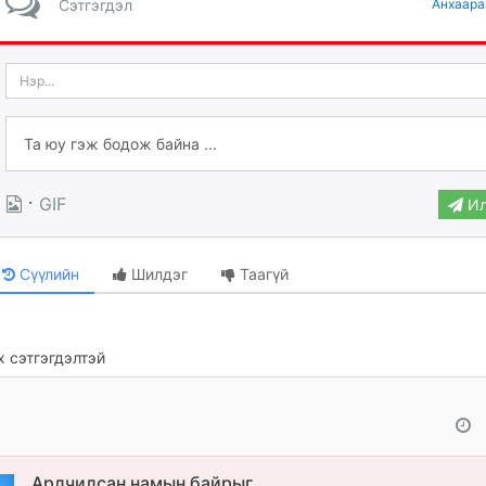
Сэтгэгдэл
Анхаара
·
GIF
Ил
Сүүлийн
Шилдэг
Таагүй
 сэтгэгдэлтэй
Ардчилсан намын байрыг