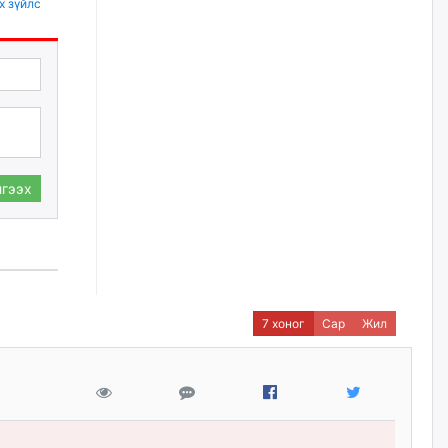
х зүйлс
Бариста хийх нь залуусын
дунд яагаад трэнд болов
өчигдѳр
Өмгөөлөгч Б.Оюунбилэг:
"Урьхан" Б.Чинбат гэж хүн
бизнес хамтрагчаа гүтгэж
хууль хяналтын байгууллагаар
шалгуулж, торны цаана
суулгана гэх мэтээр дарамталдаг
гээх
өчигдѳр
Д.Амарбаясгалан:
Шатахууныхаа 97 хувийг нэг
улсаас авдаг хараат байдлаа
зогсоож, Арабын орнуудаас
7 хоног
Сар
Жил
нийлүүлэх ажлыг сэргээх
ёстой
өчигдѳр
Худалдагч Н.Амарзаяа:
Дэлгүүрийн 32 хуудастай