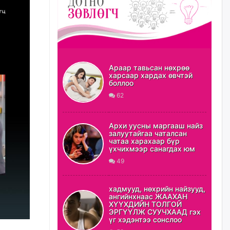
Нийслэлийн цэцэрлэгт
хамрагдах I шатны бүртгэл
эхлэхэд ГУРАВ хоног үлдлээ
5 цагийн өмнө
Араар тавьсан нөхрөө
Энэ оны эхний долоон сард
харсаар хардах өвчтэй
нийт 5,202,315 зөрчил
боллоо
бүртгэгджээ
62
5 цагийн өмнө
Архи уусны маргааш найз
Б.Сэмжидмаа: Зөвшөөрлийн
залуутайгаа чаталсан
шинжтэй 103 бүртгэлээс
чатаа харахаар бүр
нийслэлийн бизнес
үхчихмээр санагдах юм
эрхлэгчдийг чөлөөллөө
49
5 цагийн өмнө
хадмууд, нөхрийн найзууд,
Эрэн хайж байна
ангийнхнаас ЖААХАН
ХҮҮХДИЙН ТОЛГОЙ
6 цагийн өмнө
ЭРГҮҮЛЖ СУУЧХААД гэх
үг хэдэнтээ сонслоо