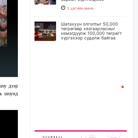
3 цагийн өмнө
Шатахуун олголтыг 50,000
төгрөгөөр хязгаарласныг
нэмэгдүүлж 100,000 төгрөгт
хүргэхээр судалж байгаа
3 цагийн өмнө
Ц.Сандаг-Очир: COP17 ба
COP31 хурлын уялдаа нь
Риогийн гурван конвенцын
нэгдсэн хэрэгжилтийг ахиулах
чухал алхам болно
шоу дээр
4 цагийн өмнө
нь шоунд
Замын хөдөлгөөнд оролцож
байх үедээ ноцтой зөрчил
гаргасан жолооч Б-д
хариуцлага тооцож, ажлаас
нь чөлөөлжээ
5 цагийн өмнө