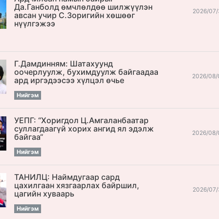
Да.Ганболд өмчлөлдөө шилжүүлэн
2026/07/
авсан учир С.Зоригийн хөшөөг
нүүлгэжээ
Г.Дамдинням: Шатахуунд
оочерлуулж, бухимдуулж байгаадаа
2026/08/
ард иргэдээсээ хүлцэл өчье
Нийгэм
УЕПГ: “Хоригдол Ц.Амгаланбаатар
cуллагдаагүй хорих ангид ял эдэлж
2026/08/
байгаа“
Нийгэм
ТАНИЛЦ: Наймдугаар сард
цахилгаан хязгаарлах байршил,
2026/07/
цагийн хуваарь
Нийгэм