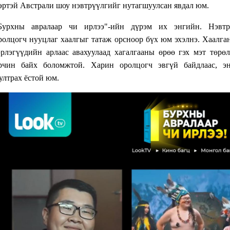
эртэй Австрали шоу нэвтрүүлгийг нутагшуулсан явдал юм.
Бурхны авралаар чи ирлээ"-ийн дүрэм их энгийн. Нэвтр
ролцогч нууцлаг хаалгыг татаж орсноор бүх юм эхэлнэ. Хаалга
эрлэгүүдийн арлаас авахуулаад хагалгааны өрөө гэх мэт төрө
рчин байх боломжтой. Харин оролцогч эвгүй байдлаас, эн
ултрах ёстой юм.