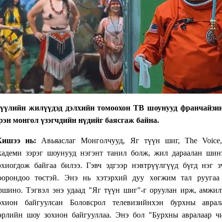
үүлийн жилүүдэд дэлхийн томоохон ТВ шоунууд франчайзин
рэн монгол үзэгчдийн нүдийг баясгаж байна.
ишээ нь:
Авьяаслаг Монголчууд, Яг түүн шиг, The Voic
кадеми зэрэг шоунууд нэгэнт танил болж, жил дараалан шин
охиогдож байгаа билээ. Гэвч эдгээр нэвтрүүлгүүд бүгд нэг з
оорондоо төстэй. Энэ нь хэтэрхий дуу хөгжим тал руугаа
ршино. Тэгвэл энэ удаад "Яг түүн шиг"-г оруулан ирж, амжил
охион байгуулсан Боловсрол телевизийнхэн бурхны аврал
өрлийн шоу зохион байгууллаа. Энэ бол "Бурхны авралаар ч