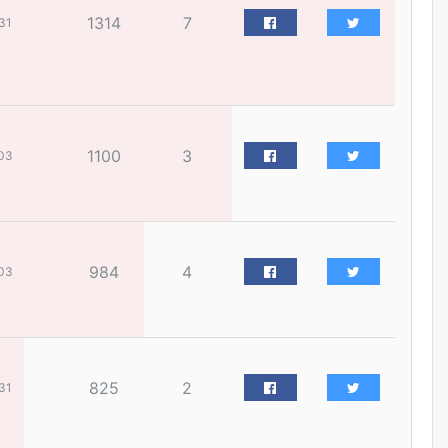
өрийн дэвтэр долоо хоногт л
дүүрдэг
1314
7
31
өчигдѳр
АИ-92 шатахууны нийлүүлэлт
тасралтгүй үргэлжилж байна
өчигдѳр
1100
3
03
I ангийн цахим бүртгэл энэ
сарын 17-ноос эхэлнэ
өчигдѳр
984
4
03
Үндсэн хууль зөрчсөн
Х.Булгантуяа, үндэсний эв
нэгдэлд харшилсан
М.Нарантуяа-Нара нарт хэзээ
хариуцлага тооцох вэ?
825
2
31
өчигдѳр
Нефть импортлогч компаниуд