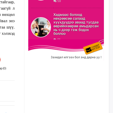
59
тайгаар,
гаагүй л
С.Амарсайхан: Орон сууцны
залилангаас сэргийлэхийн
Хадмаас болоод
н нөхцөл
тулд барилгатай холбоотой бүх
нөхрөөсөө салаад
мэдээллийг харуулах шинэ
йвал энэ
хүүхдүүдээ аваад тусдаа
цахим систем танилцуулна
өөрийнхөөрөө амьдарсан
гаа шүү.
нь ч дээр гэж бодох
23 цагийн өмнө
боллоо
 хэлэхэд
91
“Хотын дарга сонсож байна”
150150 тусгай дугаарыг
наймдугаар сарын 14-нөөс
ажиллуулж эхэлнэ
Захидал илгээх бол энд дарна уу !
23 цагийн өмнө
р (
0
)
Орон сууц, нийтийн аж ахуй,
авто зам, тохижилт
үйлчилгээний ажилтнуудын
ХАРИЛЦАА хандлагатай
холбоотой ГОМДОЛ их байгааг
дурдлаа
өчигдѳр