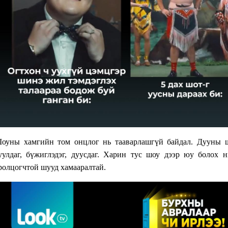
оуны хамгийн том онцлог нь тааварлашгүй байдал. Дууны 
уулдаг, бүжиглэдэг, дуусдаг. Харин тус шоу дээр юу болох 
ролцогчтой шууд хамааралтай.