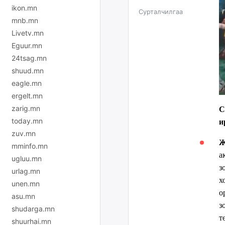
ikon.mn
Сурталчилгаа
mnb.mn
Livetv.mn
Eguur.mn
24tsag.mn
shuud.mn
eagle.mn
ergelt.mn
zarig.mn
С
today.mn
и
zuv.mn
Ж
mminfo.mn
а
ugluu.mn
з
urlag.mn
х
unen.mn
о
asu.mn
з
shudarga.mn
т
shuurhai.mn