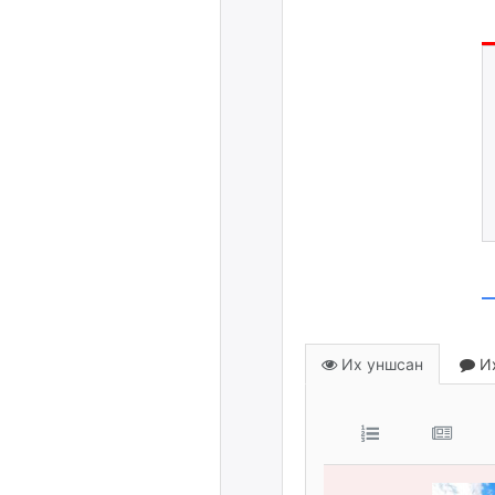
Их уншсан
Их