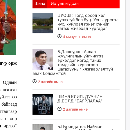
Шинэ
Их уншигдсан
ЦУОШГ: Голд ороод хөл
тулахгүй бол буц. Усны урсгал,
нүх, хуйлрал гэнэт хүнийг
татаж живэхэд хүргэдэг
4 минутын өмнө
Б.Дашпүрэв: Аялал
жуулчлалын үйлчилгээ
эрхэлдэг иргэд таних
г-р орж
тэмдгийн хүрээгээр
шатахууныг хязгаарлалтгүй
авах боломжтой
2 цагийн өмнө
e, Оддын
эчлэгдэн
ШИНЭ КЛИП: ДУУЧИН
үйлээрээ
Д.БОЛД "БАЯРЛАЛАА"
 байгаад
2 цагийн өмнө
ттайгаар
аар өөр
и ирлээ"
Б.Пүрэвдагва: Найман