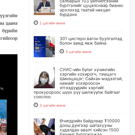
салбарын 103 үйлчилгээний
бүртгэлийг цуцалснаар бизнес
эрхлэхэд таатай нөхцөл
бүрдэнэ
үүлгийн
ны цаана
2 цагийн өмнө
л бүрийн
гийнээр
301 цистерн вагон буулгалтад
болон замд явж байна
3 цагийн өмнө
СУИС-ийн бүлэг хүчингийн
хэргийн хохирогч, тэмцэгч
Шинэцэцэг: Сайхан мэдээтэй,
намайг хохироосон
этгээдүүдийн хэргийг
прокуророос шүүх рүү шилжүүлж байгааг
сонслоо
3 цагийн өмнө
Өчигдрийн байдлаар ₮10000
доош дүнгээр шатахууны
худалдан авалт хийсэн 1500
баримт бүртгэгджээ