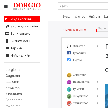
Эхлэл
Улс төр
Нийгэм
Эд
Мэдээллийн
Зар мэдээллийн
Пүрэв 
4 минутын өмнө
Банк санхүү
Бизнес ААН
0
Сэтгэгдэл
Төрийн
Хуваалцах
Нийслэлийн
Жиргээ
dorgio.mn
1
Хөгжилтэй
Gogo.mn
caak.mn
0
Гайхамшигтай
news.mn
0
Гунигтай
zindaa.mn
0
Жихүүцмээр
Baabar.mn
0
Үзэн ядмаар
tovch.mn