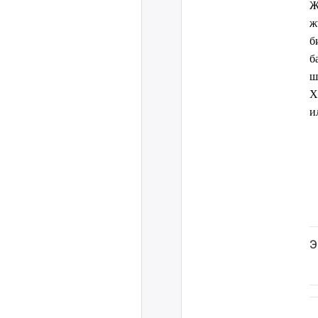
Ж
ж
б
б
ш
Х
и
Э