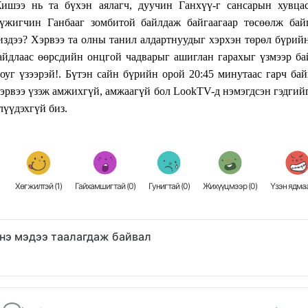
ишээ нь та бүхэн аялагч, дуучин Ганхүү-г сансарын хувцас
үжигчин Ганбааг зомбитой байлдаж байгаагаар төсөөлж бай
издээ? Хэрвээ та олны танил алдартнуудыг хэрхэн төрөл бүрий
айдлаас өөрсдийн онцгой чадварыг ашиглан гарахыг үзмээр ба
оуг үзээрэй!. Бүтэн сайн бүрийн орой 20:45 минутаас гарч бай
эрвээ үзэж амжихгүй, амжаагүй бол LookTV-д нэмэгдсэн гэдгийг
лүүдэхгүй биз.
Хөгжилтэй (
1
)
Гайхамшигтай (
0
)
Гунигтай (
0
)
Жихүүцмээр (
0
)
Үзэн ядмаа
нэ мэдээ таалагдаж байвал