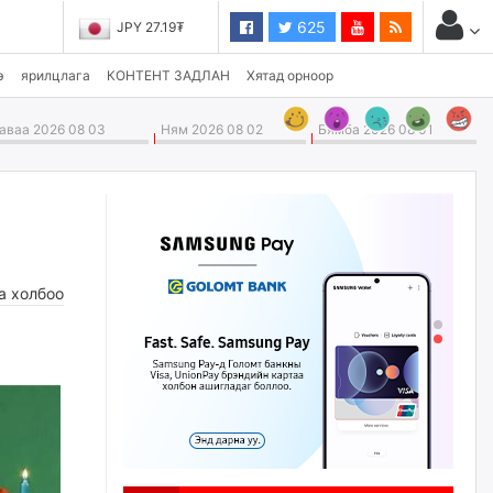
625
JPY 27.19₮
э
ярилцлага
КОНТЕНТ ЗАДЛАН
Хятад орноор
ваа 2026 08 03
Ням 2026 08 02
Бямба 2026 08 01
а холбоо