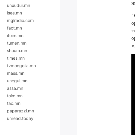
н
unuudur.mn
isee.mn
"
mglradio.com
о
fact.mn
з
itoim.mn
о
tumen.mn
м
shuum.mn
times.mn
tvmongolia.mn
mass.mn
unegui.mn
assa.mn
toim.mn
tac.mn
paparazzi.mn
unread.today