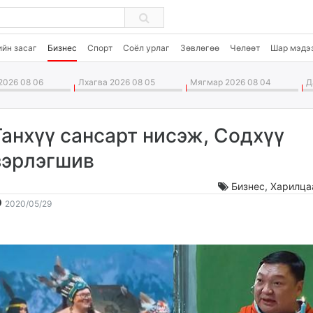
ийн засаг
Бизнес
Спорт
Соёл урлаг
Зөвлөгөө
Чөлөөт
Шар мэдэ
2026 08 06
Лхагва 2026 08 05
Мягмар 2026 08 04
Да
Ганхүү сансарт нисэж, Содхүү
зэрлэгшив
Бизнес
,
Харилца
2020-
2026-
2020/05/29
05-
08-
29
07
16:10:39
15:47:50