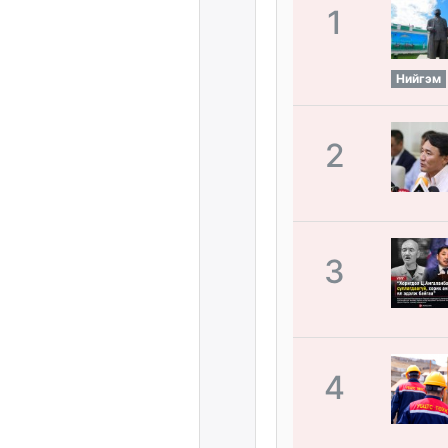
1
Нийгэм
2
3
4