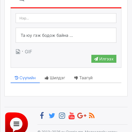
·
GIF
Илгээх
Сүүлийн
Шилдэг
Таагүй
© 2013-2026 он Dorgio.mn, Мэдээллийн хөтөч