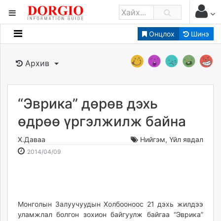
Онцлох
Шинэ
Мэдээллийн
Зар мэдээллийн
Архив
Банк санхүү
Бизнес ААН
Төрийн
“Эврика” дөрөв дэхь
Нийслэлийн
өдрөө үргэлжилж байна
Х.Даваа
Нийгэм
,
Үйл явдал
dorgio.mn
2014-
2026-
2014/04/09
Gogo.mn
04-
08-
caak.mn
09
06
news.mn
22:35:20
09:41:47
zindaa.mn
Baabar.mn
Монголын Залуучуудын Холбооноос 21 дэхь жилдээ
уламжлал болгон зохион байгуулж байгаа “Эврика”
tovch.mn