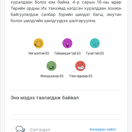
хуралдаан болох юм байна. 4-р сарын 16-ны өдөр
unuudur.mn
Төрийн ордны Их танхимд нэгдсэн хуралдаан зохион
isee.mn
байгуулагдаж салбар бүрийн шилдэг багш, оюутан
mglradio.com
болон шилдгийн шилдгүүдээ шалгаруулна.
fact.mn
itoim.mn
tumen.mn
shuum.mn
Хөгжилтэй (
0
)
Гайхамшигтай (
0
)
Гунигтай (
0
)
times.mn
tvmongolia.mn
mass.mn
Жихүүцмээр (
0
)
Үзэн ядмаар (
0
)
unegui.mn
assa.mn
toim.mn
Энэ мэдээ таалагдаж байвал
tac.mn
paparazzi.mn
unread.today
Сэтгэгдэл
Анхаарах зүйлс