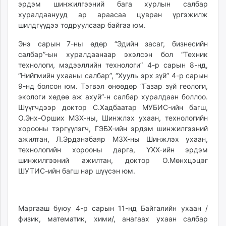
эрдэм шинжилгээний бага хурлын салбар
ikon.mn
хуралдаанууд ар араасаа цувран үргэжилж
mnb.mn
шилдгүүдээ тодруулсаар байгаа юм.
Livetv.mn
Энэ сарын 7-ны өдөр “Эдийн засаг, бизнесийн
Eguur.mn
салбар”-ын хуралдаанаар эхэлсэн бол “Техник
24tsag.mn
технологи, мэдээллийн технологи” 4-р сарын 8-нд,
shuud.mn
“Нийгмийн ухааны салбар”, “Хууль эрх зүй” 4-р сарын
eagle.mn
9-нд болсон юм. Тэгвэл өнөөдөр “Газар зүй геологи,
ergelt.mn
экологи хөдөө аж ахуй”-н салбар хуралдаан боллоо.
Шүүгчдээр доктор С.Хадбаатар МУБИС-ийн багш,
zarig.mn
О.Энх-Орших МЗХ-ны, Шинжлэх ухаан, технологийн
today.mn
хорооны тэргүүлэгч, ГЭБХ-ийн эрдэм шинжилгээний
zuv.mn
ажилтан, Л.Эрдэнэбаяр МЗХ-ны Шинжлэх ухаан,
mminfo.mn
технологийн хорооны дарга, ҮХХ-ийн эрдэм
ugluu.mn
шинжилгээний ажилтан, доктор О.Мөнхцэцэг
ШУТИС-ийн багш нар шүүсэн юм.
urlag.mn
unen.mn
asu.mn
Маргааш буюу 4-р сарын 11-нд Байгалийн ухаан /
shudarga.mn
физик, математик, хими/, анагаах ухаан салбар
shuurhai.mn