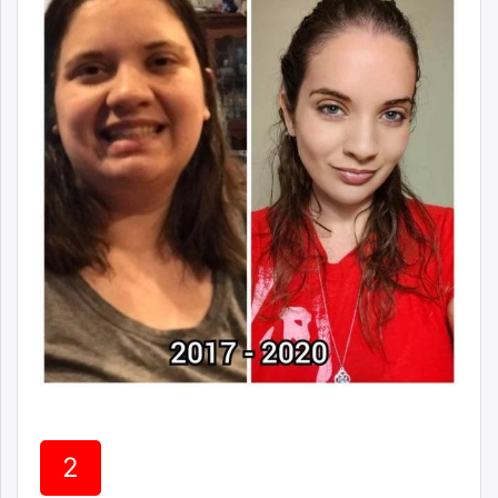
ikon.mn
mnb.mn
Livetv.mn
Eguur.mn
24tsag.mn
shuud.mn
eagle.mn
ergelt.mn
zarig.mn
today.mn
zuv.mn
mminfo.mn
ugluu.mn
urlag.mn
unen.mn
asu.mn
2
shudarga.mn
shuurhai.mn