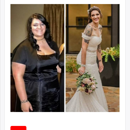
unuudur.mn
isee.mn
mglradio.com
fact.mn
itoim.mn
tumen.mn
shuum.mn
times.mn
tvmongolia.mn
mass.mn
unegui.mn
assa.mn
toim.mn
tac.mn
paparazzi.mn
unread.today