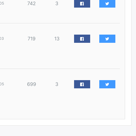
742
3
05
уржигдар
Д.Амарбаясгалан:
Шатахууныхаа 97 хувийг нэг
улсаас авдаг хараат байдлаа
зогсоож, Арабын орнуудаас
719
13
нийлүүлэх ажлыг сэргээх
03
ёстой
уржигдар
Худалдагч Н.Амарзаяа:
Дэлгүүрийн 32 хуудастай
өрийн дэвтэр долоо хоногт л
дүүрдэг
699
3
05
уржигдар
АИ-92 шатахууны нийлүүлэлт
тасралтгүй үргэлжилж байна
уржигдар