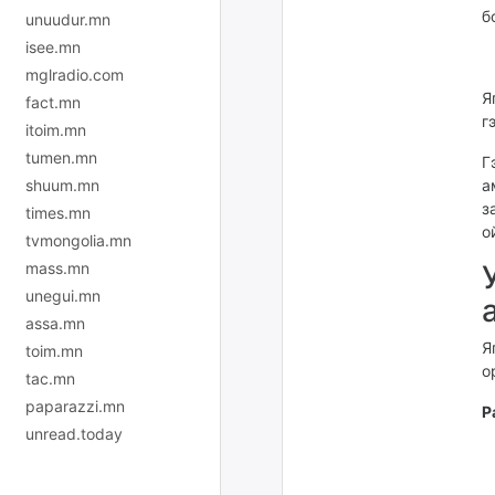
б
unuudur.mn
isee.mn
mglradio.com
Я
fact.mn
г
itoim.mn
tumen.mn
Г
shuum.mn
а
з
times.mn
о
tvmongolia.mn
mass.mn
unegui.mn
assa.mn
Я
toim.mn
о
tac.mn
paparazzi.mn
Р
unread.today