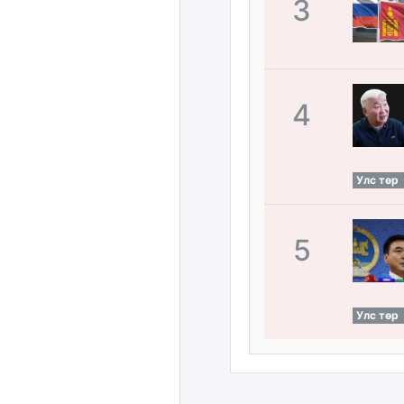
3
4
Улс төр
5
Улс төр