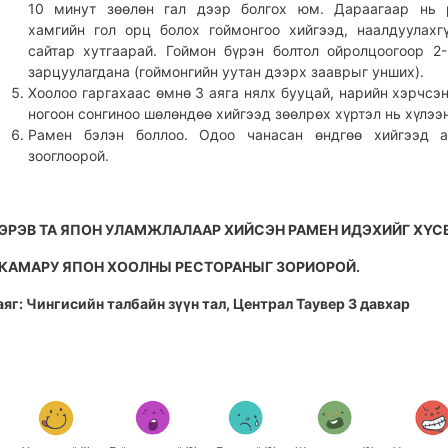
10 минут зөөлөн гал дээр болгох юм. Дараагаар нь 
хамгийн гол орц болох гоймонгоо хийгээд, наалдуулахг
сайтар хутгаарай. Гоймон бүрэн болтол ойролцоогоор 2
зарцуулагдана (гоймонгийн уутан дээрх зааврыг унших).
Хоолоо гаргахаас өмнө 3 аяга нялх бууцай, нарийн хэрчсэн
ногоон сонгиноо шөлөндөө хийгээд зөөлрөх хүртэл нь хүлээ
Рамен бэлэн боллоо. Одоо чанасан өндгөө хийгээд а
зооглоорой.
ЭРЭВ ТА ЯПОН УЛАМЖЛАЛААР ХИЙСЭН РАМЕН ИДЭХИЙГ ХҮС
КАМАРУ ЯПОН ХООЛНЫ РЕСТОРАНЫГ ЗОРИОРОЙ.
аяг: Чингисийн талбайн зүүн тал, Централ Таувер 3 давхар