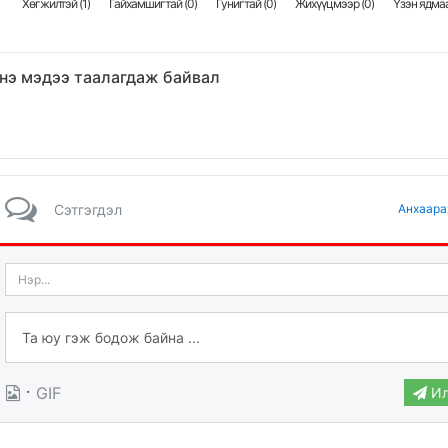
Хөгжилтэй (
1
)
Гайхамшигтай (
0
)
Гунигтай (
0
)
Жихүүцмээр (
0
)
Үзэн ядмаа
нэ мэдээ таалагдаж байвал
Сэтгэгдэл
Анхаара
·
GIF
Ил