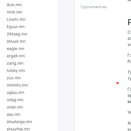
ikon.mn
Сурталчилгаа
mnb.mn
Livetv.mn
Eguur.mn
С
24tsag.mn
з
shuud.mn
х
eagle.mn
Г
ergelt.mn
Р
zarig.mn
today.mn
Т
zuv.mn
т
mminfo.mn
Г
ugluu.mn
э
urlag.mn
в
unen.mn
Ү
asu.mn
shudarga.mn
Х
shuurhai.mn
х