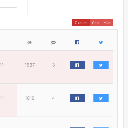
наймдугаар сарын 14-нөөс
ажиллуулж эхэлнэ
уржигдар
7 хоног
Сар
Жил
Орон сууц, нийтийн аж ахуй,
авто зам, тохижилт
үйлчилгээний ажилтнуудын
ХАРИЛЦАА хандлагатай
холбоотой ГОМДОЛ их байгааг
дурдлаа
уржигдар
1537
3
03
Бариста хийх нь залуусын
дунд яагаад трэнд болов
уржигдар
1019
4
03
Өмгөөлөгч Б.Оюунбилэг:
"Урьхан" Б.Чинбат гэж хүн
бизнес хамтрагчаа гүтгэж
хууль хяналтын байгууллагаар
шалгуулж, торны цаана
суулгана гэх мэтээр дарамталдаг