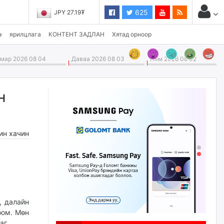
625
JPY 27.19₮
э
ярилцлага
КОНТЕНТ ЗАДЛАН
Хятад орноор
ар 2026 08 04
Даваа 2026 08 03
Ням 2026 08 02
н
ин хачин
, далайн
 юм. Мөн
аг.