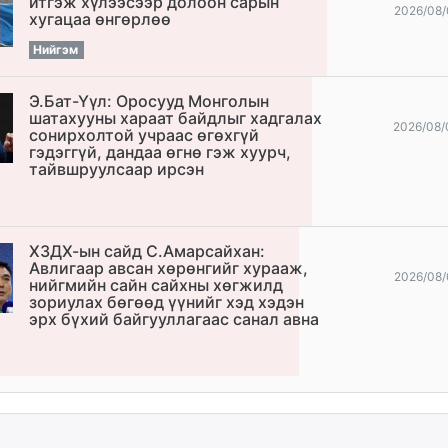
итгэж хүлээсээр долоон сарын
2026/08/
хугацаа өнгөрлөө
Нийгэм
Э.Бат-Үүл: Оросууд Монголын
шатахууны хараат байдлыг хадгалах
2026/08/
сонирхолтой учраас өгөхгүй
гэдэггүй, дандаа өгнө гэж хуурч,
тайвшруулсаар ирсэн
ХЗДХ-ын сайд С.Амарсайхан:
Авлигаар авсан хөрөнгийг хурааж,
2026/08/
нийгмийн сайн сайхны хөгжилд
зориулах бөгөөд үүнийг хэд хэдэн
эрх бүхий байгууллагаас санал авна