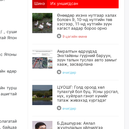
Шинэ
Их уншигдсан
Өнөөдөр ихэнх нутгаар халах
боловч 9, 10-нд нутгийн төв
хэсгээр, 11-нд нутгийн зүүн
хагаст аадар бороо орно
/ , суши
9 цагийн өмнө
тай Япон
Амралтын өдрүүдэд
ас Японы
Энхтайвны гүүрний баруун,
зүүн талын туслах авто замыг
хааж, засварлана
ийн өдөр
өчигдѳр
ЦУОШГ: Голд ороод хөл
ийн турш
тулахгүй бол буц. Усны урсгал,
 ашигтай
нүх, хуйлрал гэнэт хүнийг
татаж живэхэд хүргэдэг
өчигдѳр
рлагатай
Б.Дашпүрэв: Аялал
, байцаа
жуулчлалын үйлчилгээ