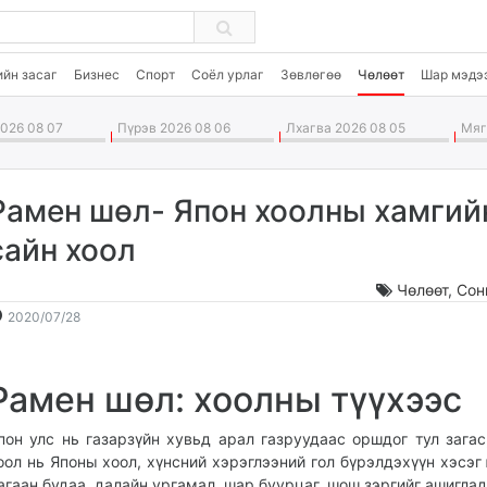
ийн засаг
Бизнес
Спорт
Соёл урлаг
Зөвлөгөө
Чөлөөт
Шар мэдэ
026 08 07
Пүрэв 2026 08 06
Лхагва 2026 08 05
Мягм
Рамен шөл- Япон хоолны хамгий
сайн хоол
Чөлөөт
,
Сон
2020-
2026-
2020/07/28
07-
08-
28
08
Рамен шөл: хоолны түүхээс
16:50:51
21:07:25
пон улс нь газарзүйн хувьд арал газруудаас оршдог тул загас
оол нь Японы хоол, хүнсний хэрэглээний гол бүрэлдэхүүн хэсэг
агаан будаа, далайн ургамал, шар буурцаг, шош зэргийг ашиглад