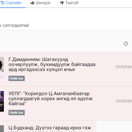
Сүүлийн
Шилдэг
Таагүй
 сэтгэгдэлтэй
Г.Дамдинням: Шатахуунд
оочерлуулж, бухимдуулж байгаадаа
2026/08/
ард иргэдээсээ хүлцэл өчье
Нийгэм
УЕПГ: “Хоригдол Ц.Амгаланбаатар
cуллагдаагүй хорих ангид ял эдэлж
2026/08/
байгаа“
Нийгэм
Ц.Будханд: Дүүгээ гараад ирнэ гэж