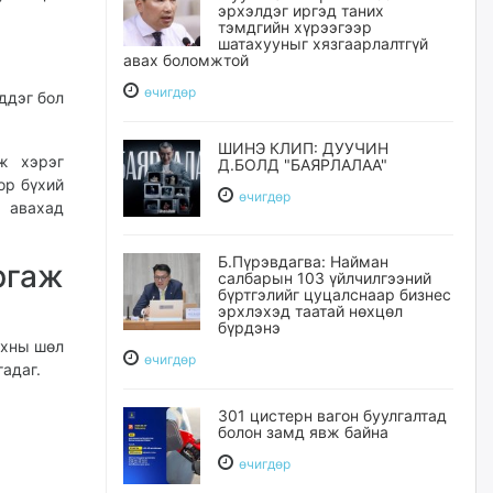
эрхэлдэг иргэд таних
тэмдгийн хүрээгээр
шатахууныг хязгаарлалтгүй
авах боломжтой
өчигдѳр
ддэг бол
ШИНЭ КЛИП: ДУУЧИН
ж хэрэг
Д.БОЛД "БАЯРЛАЛАА"
ор бүхий
өчигдѳр
 авахад
Б.Пүрэвдагва: Найман
ргаж
салбарын 103 үйлчилгээний
бүртгэлийг цуцалснаар бизнес
эрхлэхэд таатай нөхцөл
бүрдэнэ
ахны шөл
өчигдѳр
гадаг.
301 цистерн вагон буулгалтад
болон замд явж байна
өчигдѳр