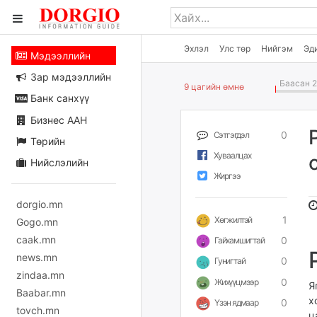
Эхлэл
Улс төр
Нийгэм
Эд
Мэдээллийн
Зар мэдээллийн
Баасан 2
9 цагийн өмнө
Банк санхүү
Бизнес ААН
0
Сэтгэгдэл
Төрийн
Хуваалцах
Нийслэлийн
Жиргээ
dorgio.mn
1
Хөгжилтэй
Gogo.mn
caak.mn
0
Гайхамшигтай
news.mn
0
Гунигтай
zindaa.mn
0
Жихүүцмээр
Я
Baabar.mn
х
0
Үзэн ядмаар
tovch.mn
ц