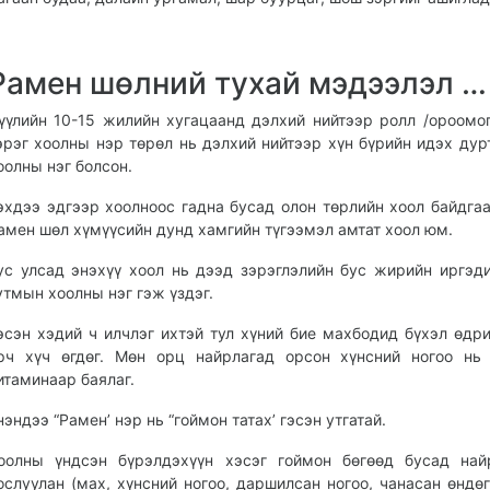
Рамен шөлний тухай мэдээлэл …
үүлийн 10-15 жилийн хугацаанд дэлхий нийтээр ролл /ороомог
эрэг хоолны нэр төрөл нь дэлхий нийтээр хүн бүрийн идэх дур
оолны нэг болсон.
эхдээ эдгээр хоолноос гадна бусад олон төрлийн хоол байдга
амен шөл хүмүүсийн дунд хамгийн түгээмэл амтат хоол юм.
ус улсад энэхүү хоол нь дээд зэрэглэлийн бус жирийн иргэд
утмын хоолны нэг гэж үздэг.
эсэн хэдий ч илчлэг ихтэй тул хүний бие махбодид бүхэл өдр
рч хүч өгдөг. Мөн орц найрлагад орсон хүнсний ногоо нь
итаминаар баялаг.
нэндээ “Рамен’ нэр нь “гоймон татах’ гэсэн утгатай.
оолны үндсэн бүрэлдэхүүн хэсэг гоймон бөгөөд бусад най
ослуулан (мах, хүнсний ногоо, даршилсан ногоо, чанасан өндөг