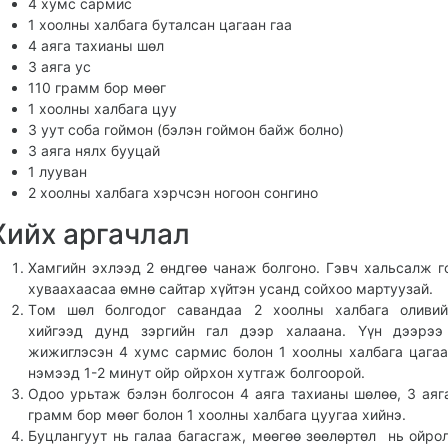
4 хумс сармис
1 хоолны халбага буталсан цагаан гаа
4 аяга тахианы шөл
3 аяга ус
110 грамм бор мөөг
1 хоолны халбага цуу
3 уут соба гоймон (бэлэн гоймон байж болно)
3 аяга нялх бууцай
1 лууван
2 хоолны халбага хэрчсэн ногоон сонгино
Хийх аргачлал
Хамгийн эхлээд 2 өндгөө чанаж болгоно. Гэвч хальсалж г
хуваахаасаа өмнө сайтар хүйтэн усанд сойхоо мартуузай.
Tом шөл болгодог савандаа 2 хоолны халбага оливий
хийгээд дунд зэргийн гал дээр халаана. Үүн дээрээ
жижиглэсэн 4 хумс сармис болон 1 хоолны халбага цагаа
нэмээд 1-2 минут ойр ойрхон хутгаж болгоорой.
Одоо урьтаж бэлэн болгосон 4 аяга тахианы шөлөө, 3 аяга
грамм бор мөөг болон 1 хоолны халбага цуугаа хийнэ.
Буцлангуут нь галаа багасгаж, мөөгөө зөөлөртөл нь ойро