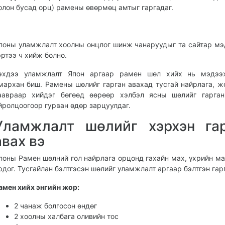
олон бусад орц) рамены өвөрмөц амтыг гаргадаг.
поны уламжлалт хоолны онцлог шинж чанаруудыг та сайтар мэ
эртээ ч хийж болно.
эхдээ уламжлалт Япон аргаар рамен шөл хийх нь мэдээ
мархан биш. Рамены шөлийг гарган авахад тусгай найрлага, ж
аавраар хийдэг бөгөөд өөрөөр хэлбэл ясны шөлийг гарган
йролцоогоор гурван өдөр зарцуулдаг.
Уламжлалт шөлийг хэрхэн га
авах вэ
поны Рамен шөлний гол найрлага орцонд гахайн мах, үхрийн м
рдог. Тусгайлан бэлтгэсэн шөлийг уламжлалт аргаар бэлтгэн гар
амен хийх энгийн жор:
2 чанаж болгосон өндөг
2 хоолны халбага оливийн тос