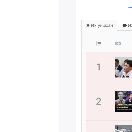
Их уншсан
Их
1
2