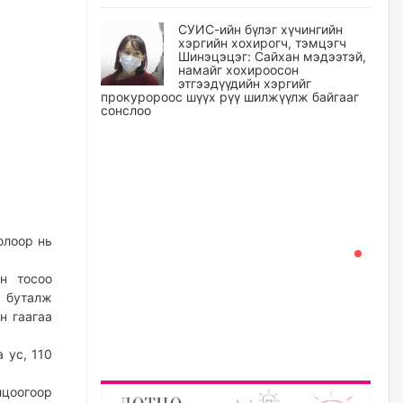
СУИС-ийн бүлэг хүчингийн
хэргийн хохирогч, тэмцэгч
Шинэцэцэг: Сайхан мэдээтэй,
намайг хохироосон
этгээдүүдийн хэргийг
прокуророос шүүх рүү шилжүүлж байгааг
сонслоо
өчигдѳр
Өчигдрийн байдлаар ₮10000
доош дүнгээр шатахууны
худалдан авалт хийсэн 1500
баримт бүртгэгджээ
олоор нь
өчигдѳр
н тосоо
Шатахуун олголтыг 50,000
 буталж
төгрөгөөр хязгаарласныг
н гаагаа
нэмэгдүүлж 100,000 төгрөгт
хүргэхээр судалж байгаа
 ус, 110
өчигдѳр
лцоогоор