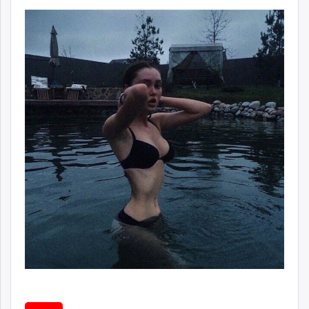
unuudur.mn
isee.mn
mglradio.com
fact.mn
itoim.mn
tumen.mn
shuum.mn
times.mn
tvmongolia.mn
mass.mn
unegui.mn
assa.mn
toim.mn
tac.mn
paparazzi.mn
unread.today