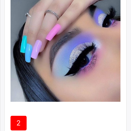
ikon.mn
mnb.mn
Livetv.mn
Eguur.mn
24tsag.mn
shuud.mn
eagle.mn
ergelt.mn
zarig.mn
today.mn
zuv.mn
mminfo.mn
ugluu.mn
urlag.mn
unen.mn
asu.mn
2
shudarga.mn
shuurhai.mn