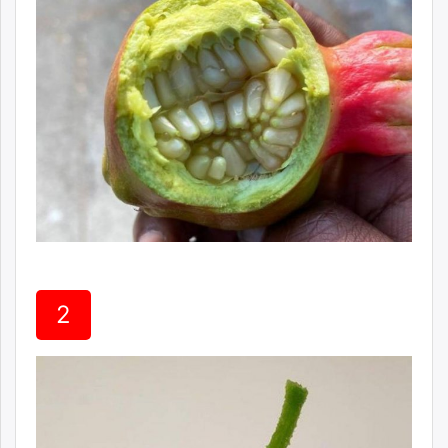
ikon.mn
mnb.mn
Livetv.mn
Eguur.mn
24tsag.mn
shuud.mn
eagle.mn
ergelt.mn
zarig.mn
today.mn
zuv.mn
mminfo.mn
2
ugluu.mn
urlag.mn
unen.mn
asu.mn
shudarga.mn
shuurhai.mn