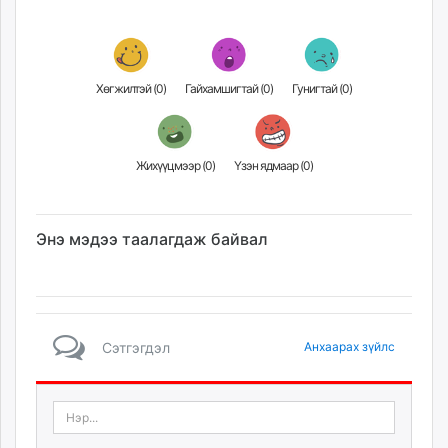
Хөгжилтэй (
0
)
Гайхамшигтай (
0
)
Гунигтай (
0
)
Жихүүцмээр (
0
)
Үзэн ядмаар (
0
)
Энэ мэдээ таалагдаж байвал
Сэтгэгдэл
Анхаарах зүйлс