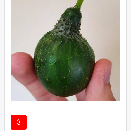
unuudur.mn
isee.mn
mglradio.com
fact.mn
itoim.mn
tumen.mn
shuum.mn
times.mn
tvmongolia.mn
mass.mn
unegui.mn
assa.mn
toim.mn
tac.mn
paparazzi.mn
unread.today
3