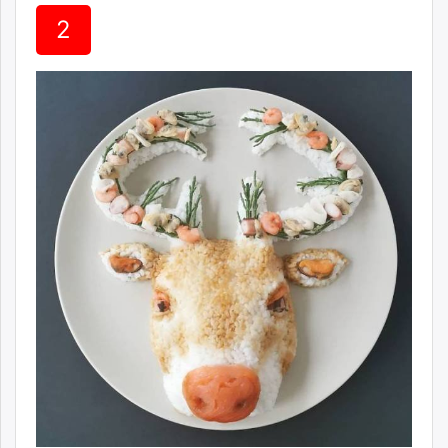
unuudur.mn
2
isee.mn
mglradio.com
fact.mn
itoim.mn
tumen.mn
shuum.mn
times.mn
tvmongolia.mn
mass.mn
unegui.mn
assa.mn
toim.mn
tac.mn
paparazzi.mn
unread.today