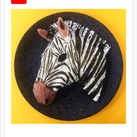
ikon.mn
mnb.mn
Livetv.mn
Eguur.mn
24tsag.mn
shuud.mn
eagle.mn
ergelt.mn
zarig.mn
today.mn
zuv.mn
mminfo.mn
ugluu.mn
urlag.mn
unen.mn
asu.mn
shudarga.mn
shuurhai.mn