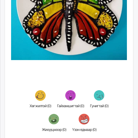
Хөгжилтэй (
0
)
Гайхамшигтай (
0
)
Гунигтай (
0
)
Жихүүцмээр (
0
)
Үзэн ядмаар (
0
)