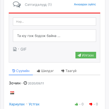
Сэтгэгдэлүүд (1)
Анхаарах зүйлс
·
GIF
Илгээх
Сүүлийн
Шилдэг
Таагүй
Зочин ·
2020/09/11
·
Хариулах
Устгах
-
0
-
0