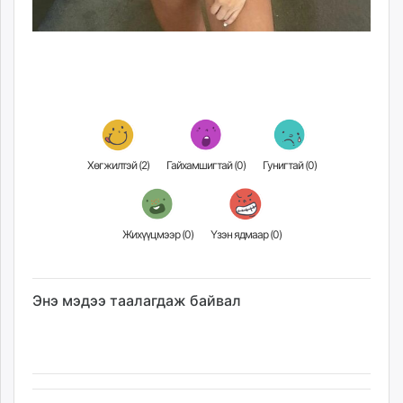
Хөгжилтэй (
2
)
Гайхамшигтай (
0
)
Гунигтай (
0
)
Жихүүцмээр (
0
)
Үзэн ядмаар (
0
)
Энэ мэдээ таалагдаж байвал