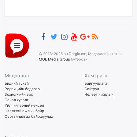
© 2013-2026 он Dorgio.mn, Мэдээллийн хөтөч
MGL Media Group
бүтээсэн.
Мэдээлэл
Хамтрагч
Бидний тухай
Байгууллага
Редакцийн бодлого
Сайтууд
Зохиогчийн эрх
Чөлөөт нийтлэгч
Санал хүсэлт
Үйлчилгээний нөхцөл
Нээлттэй ажлын байр
Сурталчилгаа байршуулах