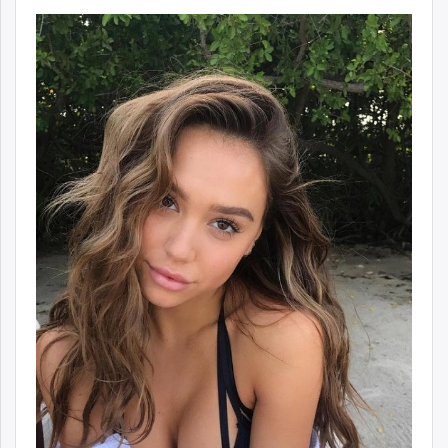
ikon.mn
mnb.mn
Livetv.mn
Eguur.mn
24tsag.mn
shuud.mn
eagle.mn
ergelt.mn
zarig.mn
today.mn
zuv.mn
mminfo.mn
ugluu.mn
urlag.mn
unen.mn
asu.mn
shudarga.mn
shuurhai.mn