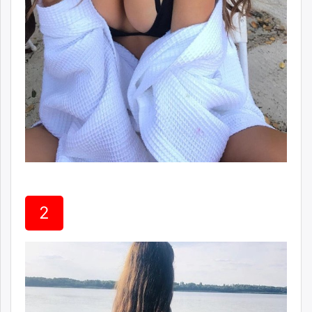
unuudur.mn
isee.mn
mglradio.com
fact.mn
itoim.mn
tumen.mn
shuum.mn
times.mn
tvmongolia.mn
mass.mn
unegui.mn
assa.mn
2
toim.mn
tac.mn
paparazzi.mn
unread.today