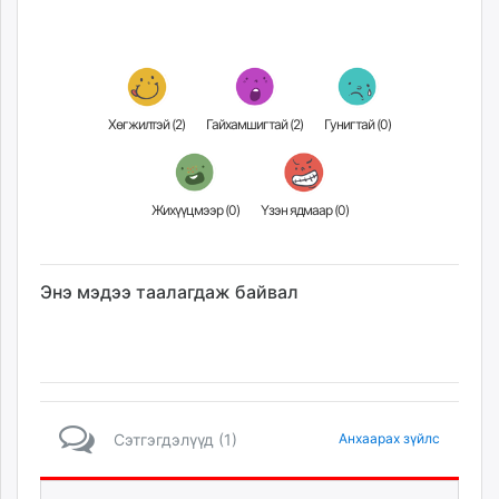
Хөгжилтэй (
2
)
Гайхамшигтай (
2
)
Гунигтай (
0
)
Жихүүцмээр (
0
)
Үзэн ядмаар (
0
)
Энэ мэдээ таалагдаж байвал
Сэтгэгдэлүүд (1)
Анхаарах зүйлс