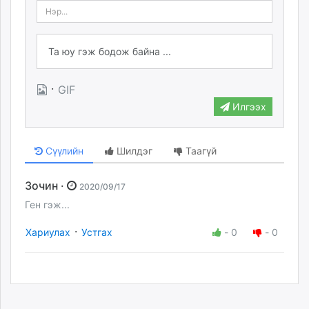
·
GIF
Илгээх
Сүүлийн
Шилдэг
Таагүй
Зочин ·
2020/09/17
Ген гэж...
·
Хариулах
Устгах
-
0
-
0