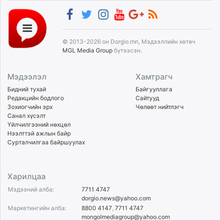
© 2013-2026 он Dorgio.mn, Мэдээллийн хөтөч
MGL Media Group
бүтээсэн.
Мэдээлэл
Хамтрагч
Бидний тухай
Байгууллага
Редакцийн бодлого
Сайтууд
Зохиогчийн эрх
Чөлөөт нийтлэгч
Санал хүсэлт
Үйлчилгээний нөхцөл
Нээлттэй ажлын байр
Сурталчилгаа байршуулах
Харилцаа
Мэдээний алба:
7711 4747
dorgio.news@yahoo.com
Маркетингийн алба:
8800 4147
,
7711 4747
mongolmediagroup@yahoo.com