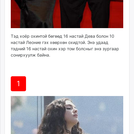
unuudur.mn
isee.mn
mglradio.com
fact.mn
itoim.mn
Тэд хоёр охинтой бөгөөд 16 настай Дева болон 10
настай Леоние гэх хөөрхөн охидтой. Энэ удаад
tumen.mn
тэдний 16 настай охин хэр том болсныг энэ зургаар
shuum.mn
сонирхуулж байна.
times.mn
tvmongolia.mn
mass.mn
unegui.mn
1
assa.mn
toim.mn
tac.mn
paparazzi.mn
unread.today