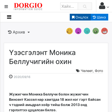
Онцлох
Шинэ
Мэдээллийн
Зар мэдээллийн
Архив
Банк санхүү
Бизнес ААН
Төрийн
Үзэсгэлэнт Моника
Нийслэлийн
Беллучигийн охин
Чөлөөт
,
Фото
dorgio.mn
2020-
2026-
2020/09/16
Gogo.mn
09-
08-
caak.mn
16
06
news.mn
18:16:07
12:30:13
Жүжигчин Моника Беллучи болон жүжигчин
zindaa.mn
Винсент Кассел нар хамтдаа 18 жил нэг гэрт байсан
Baabar.mn
ч тэдний амьдрал хоёр тийш болж 2013 онд
tovch.mn
гэрлэлтээ цуцалсан билээ.