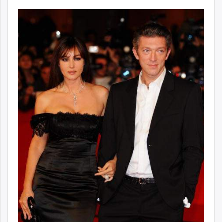
ikon.mn
mnb.mn
Livetv.mn
Eguur.mn
24tsag.mn
shuud.mn
eagle.mn
ergelt.mn
zarig.mn
today.mn
zuv.mn
mminfo.mn
ugluu.mn
urlag.mn
unen.mn
asu.mn
shudarga.mn
shuurhai.mn