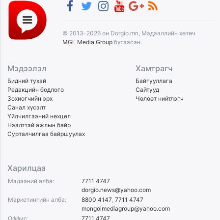
© 2013-2026 он Dorgio.mn, Мэдээллийн хөтөч
MGL Media Group
бүтээсэн.
Мэдээлэл
Хамтрагч
Бидний тухай
Байгууллага
Редакцийн бодлого
Сайтууд
Зохиогчийн эрх
Чөлөөт нийтлэгч
Санал хүсэлт
Үйлчилгээний нөхцөл
Нээлттэй ажлын байр
Сурталчилгаа байршуулах
Харилцаа
Мэдээний алба:
7711 4747
dorgio.news@yahoo.com
Маркетингийн алба:
8800 4147
,
7711 4747
mongolmediagroup@yahoo.com
Оффис:
7711 4747