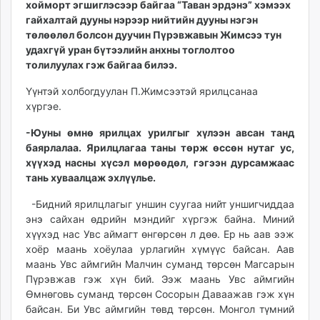
хойморт эгшиглэсээр байгаа “Таван эрдэнэ” хэмээх
ikon.mn
гайхалтай дууны нэрээр нийтийн дууны нэгэн
mnb.mn
төлөөлөл болсон дуучин Пүрэвжавын Жимсээ тун
Livetv.mn
удахгүй уран бүтээлийн анхны тоглолтоо
Eguur.mn
толилуулах гэж байгаа билээ.
24tsag.mn
Үүнтэй холбогдуулан П.Жимсээтэй ярилцсанаа
shuud.mn
хүргэе.
eagle.mn
-Юуны өмнө ярилцах урилгыг хүлээн авсан танд
ergelt.mn
баярлалаа. Ярилцлагаа таны төрж өссөн нутаг ус,
zarig.mn
хүүхэд насны хүсэл мөрөөдөл, гэгээн дурсамжаас
today.mn
тань хуваалцаж эхлүүлье.
zuv.mn
-Бидний ярилцлагыг уншин суугаа нийт уншигчиддаа
mminfo.mn
энэ сайхан өдрийн мэндийг хүргэж байна. Миний
ugluu.mn
хүүхэд нас Увс аймагт өнгөрсөн л дөө. Ер нь аав ээж
urlag.mn
хоёр маань хоёулаа урлагийн хүмүүс байсан. Аав
unen.mn
маань Увс аймгийн Малчин суманд төрсөн Магсарын
asu.mn
Пүрэвжав гэж хүн бий. Ээж маань Увс аймгийн
Өмнөговь суманд төрсөн Сосорын Даваажав гэж хүн
shudarga.mn
байсан. Би Увс аймгийн төвд төрсөн. Монгол түмний
shuurhai.mn