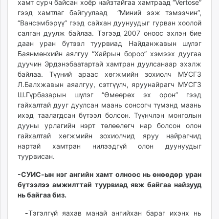
хамт сурч байсан хоёр найзтайгаа хамтраад “Vertose”
гээд хамтлаг байгуулаад “Миний ээж тэмээчин”,
“Вансэмбэрүү” гээд сайхан дуунуудыг гурван хоолой
салган дуулж байлаа. Тэгээд 2007 оноос эхлэн бие
даан уран бүтээл туурвиад Найданжавын шүлэг
Баянмөнхийн аялгуу “Хайрын бороо” хэмээх дуугаа
дуучин Эрдэнэбаатартай хамтран дуулсанаар эхэлж
байлаа. Түүний араас хөгжмийн зохиолч МУСГЗ
Л.Балхжавын аяалгуу, сэтгүүлч, яруунайрагч МУСГЗ
Ш.Гүрбазарын шүлэг “Өмөөрөх эх орон” гээд
гайхалтай дууг дуулсан маань сонсогч түмэнд маань
ихэд таалагдсан бүтээл болсон. Түүнчлэн монголын
дууны урлагийн нэрт төлөөлөгч нар болсон олон
гайхалтай хөгжмийн зохиолчид яруу найрагчид
нартай хамтран нилээдгүй олон дуунуудыг
туурвисан.
-СУИС-ын нэг ангийн хамт олноос нь өнөөдөр уран
бүтээлээ амжилттай туурвиад явж байгаа найзууд
нь байгаа биз.
-
Тэгэлгүй яахав манай ангийхан бараг ихэнх нь