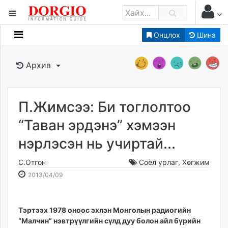
Онцлох
Шинэ
Мэдээллийн
Зар мэдээллийн
Архив
Банк санхүү
Бизнес ААН
Төрийн
П.Жимсээ: Би тоглолтоо
Нийслэлийн
“Таван эрдэнэ” хэмээн
нэрлэсэн нь учиртай...
dorgio.mn
Gogo.mn
С.Отгон
Соёл урлаг
,
Хөгжим
caak.mn
2013-
2026-
2013/04/09
news.mn
04-
08-
09
07
zindaa.mn
19:03:56
16:04:47
Тэртээх 1978 оноос эхлэн Монголын радиогийн
Baabar.mn
“Малчин” нэвтрүүлгийн сүлд дуу болон айл бүрийн
tovch.mn