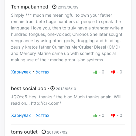
TenImpabanned ·
2013/06/09
Simply *** much me meaningful to own your father
remain true, befe huge numbers of people to speak the
language I love you, than to truly have a stranger write a
hundred tongues, one-voiced; Chronos She later sought
vengeance by using other gods, drugging and binding.
zeus y kratos father Cummins MerCruiser Diesel (CMD)
and Mercury Marine came up with something special
making use of their marine propulsion systems.
·
Хариулах
Устгах
-
0
-
0
best social boo ·
2013/06/10
JQO*c5 Hey, thanks f the blog.Much thanks again. Will
read on... http://crk.com/
·
Хариулах
Устгах
-
0
-
0
toms outlet ·
2013/07/02