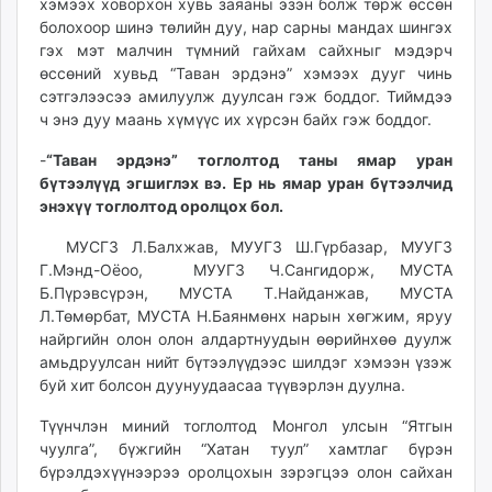
хэмээх ховорхон хувь заяаны эзэн болж төрж өссөн
болохоор шинэ төлийн дуу, нар сарны мандах шингэх
гэх мэт малчин түмний гайхам сайхныг мэдэрч
өссөний хувьд “Таван эрдэнэ” хэмээх дууг чинь
сэтгэлээсээ амилуулж дуулсан гэж боддог. Тиймдээ
ч энэ дуу маань хүмүүс их хүрсэн байх гэж боддог.
-
“Таван эрдэнэ”
тоглолтод таны ямар уран
бүтээлүүд эгшиглэх вэ. Ер нь ямар уран бүтээлчид
энэхүү тоглолтод оролцох бол.
МУСГЗ Л.Балхжав, МУУГЗ Ш.Гүрбазар, МУУГЗ
Г.Мэнд-Оёоо, МУУГЗ Ч.Сангидорж, МУСТА
Б.Пүрэвсүрэн, МУСТА Т.Найданжав, МУСТА
Л.Төмөрбат, МУСТА Н.Баянмөнх нарын хөгжим, яруу
найргийн олон олон алдартнуудын өөрийнхөө дуулж
амьдруулсан нийт бүтээлүүдээс шилдэг хэмээн үзэж
буй хит болсон дуунуудаасаа түүвэрлэн дуулна.
Түүнчлэн миний тоглолтод Монгол улсын “Ятгын
чуулга”, бүжгийн “Хатан туул” хамтлаг бүрэн
бүрэлдэхүүнээрээ оролцохын зэрэгцээ олон сайхан