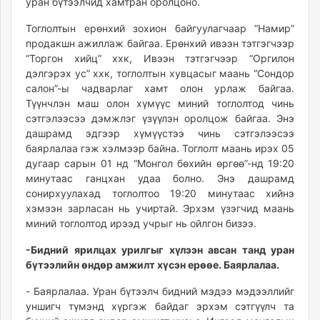
уран бүтээлчид хамтран оролцоно.
Тоглолтын ерөнхий зохион байгуулагчаар “Намир”
продакшн ажиллаж байгаа. Ерөнхий ивээн тэтгэгчээр
“Торгон хийц” ххк, Ивээн тэтгэгчээр “Оргилон
дэлгэрэх ус” ххк, тоглолтын хувцасыг маань “Сондор
салон”-ы чадварлаг хамт олон урлаж байгаа.
Түүнчлэн маш олон хүмүүс миний тоглолтод чинь
сэтгэлээсээ дэмжлэг үзүүлэн оролцож байгаа. Энэ
дашрамд эдгээр хүмүүстээ чинь сэтгэлээсээ
баярлалаа гэж хэлмээр байна. Тоглолт маань ирэх 05
дугаар сарын 01 нд “Монгол бөхийн өргөө”-нд 19:20
минутаас ганцхан удаа болно. Энэ дашрамд
сонирхуулахад тоглолтоо 19:20 минутаас хийнэ
хэмээн зарласан нь учиртай. Эрхэм үзэгчид маань
миний тоглолтод ирээд учрыг нь ойлгон бизээ.
-Бидний ярилцах урилгыг хүлээн авсан танд уран
бүтээлийн өндөр амжилт хүсэн ерөөе. Баярлалаа.
- Баярлалаа. Уран бүтээлч бидний мэдээ мэдээллийг
уншигч түмэнд хүргэж байдаг эрхэм сэтгүүлч та