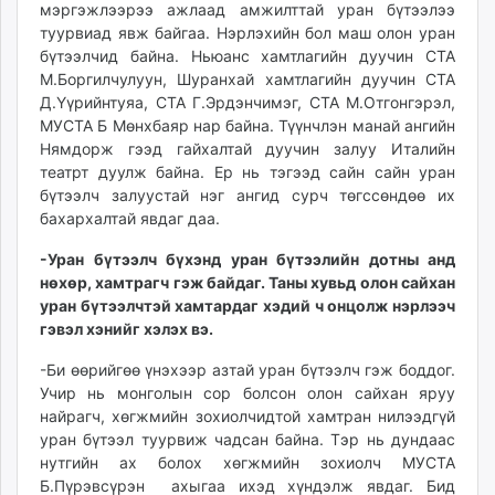
мэргэжлээрээ ажлаад амжилттай уран бүтээлээ
туурвиад явж байгаа. Нэрлэхийн бол маш олон уран
бүтээлчид байна. Ньюанс хамтлагийн дуучин СТА
М.Боргилчулуун, Шуранхай хамтлагийн дуучин СТА
Д.Үүрийнтуяа, СТА Г.Эрдэнчимэг, СТА М.Отгонгэрэл,
МУСТА Б Мөнхбаяр нар байна. Түүнчлэн манай ангийн
Нямдорж гээд гайхалтай дуучин залуу Италийн
театрт дуулж байна. Ер нь тэгээд сайн сайн уран
бүтээлч залуустай нэг ангид сурч төгссөндөө их
бахархалтай явдаг даа.
-Уран бүтээлч бүхэнд уран бүтээлийн дотны анд
нөхөр, хамтрагч гэж байдаг. Таны хувьд олон сайхан
уран бүтээлчтэй хамтардаг хэдий ч онцолж нэрлээч
гэвэл хэнийг хэлэх вэ.
-Би өөрийгөө үнэхээр азтай уран бүтээлч гэж боддог.
Учир нь монголын сор болсон олон сайхан яруу
найрагч, хөгжмийн зохиолчидтой хамтран нилээдгүй
уран бүтээл туурвиж чадсан байна. Тэр нь дундаас
нутгийн ах болох хөгжмийн зохиолч МУСТА
Б.Пүрэвсүрэн ахыгаа ихэд хүндэлж явдаг. Бид