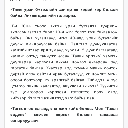
-Таны уран бүтээлийн сан ер нь хэдий хэр болсон
байна. Анхны цомгийн талаараа.
-Би 2004 оноос эхлэн уран бүтээлээ туурвиж
эхэлсэн гэхээр бараг 10-н жил болох гэж байгаа юм
байна. Энэ хугацаанд нийт 40-өөд уран бүтээлийг
дуулж амьдруулсан байна. Тэдгээр дуунуудаасаа
хамгийн ихээр ард түмэнд хүрсэн 15 дууг багтаагаад
намайг олонд таниулж өгсөн “Таван эрдэнэ” хэмээх
дуугаараа нэрлэсэн анхны цомгоо өнгөрсөн онд
гаргасан байгаа. Үнэхээр ард түмний маань сонсох
дуртай олон сайхан уран бүтээлүүд уг цомогт минь
орсон болохоор их эрэлттэй байгаа. Тиймдээ ч тус
цомгоо дахин хэвлэлтэд явуулсан /Инээв/ Түүнчлэн
тус цомгоороо нэрлэсэн тоглолтоо ирэх сард
хийхээр бэлтгэл ажил гээд явж байна даа.
-Тоглолтоо яагаад энэ жил хийх болов. Мөн
“Таван
эрдэнэ”
хэмээн нэрлэх болсон талаараа
сонирхуулаач.