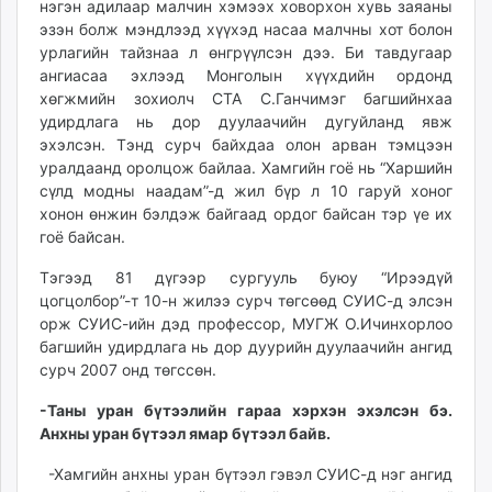
нэгэн адилаар малчин хэмээх ховорхон хувь заяаны
unuudur.mn
эзэн болж мэндлээд хүүхэд насаа малчны хот болон
isee.mn
урлагийн тайзнаа л өнгрүүлсэн дээ. Би тавдугаар
mglradio.com
ангиасаа эхлээд Монголын хүүхдийн ордонд
хөгжмийн зохиолч СТА С.Ганчимэг багшийнхаа
fact.mn
удирдлага нь дор дуулаачийн дугуйланд явж
itoim.mn
эхэлсэн. Тэнд сурч байхдаа олон арван тэмцээн
tumen.mn
уралдаанд оролцож байлаа. Хамгийн гоё нь “Харшийн
shuum.mn
сүлд модны наадам”-д жил бүр л 10 гаруй хоног
times.mn
хонон өнжин бэлдэж байгаад ордог байсан тэр үе их
гоё байсан.
tvmongolia.mn
mass.mn
Тэгээд 81 дүгээр сургууль буюу “Ирээдүй
unegui.mn
цогцолбор”-т 10-н жилээ сурч төгсөөд СУИС-д элсэн
assa.mn
орж СУИС-ийн дэд профессор, МУГЖ О.Ичинхорлоо
багшийн удирдлага нь дор дуурийн дуулаачийн ангид
toim.mn
сурч 2007 онд төгссөн.
tac.mn
paparazzi.mn
-Таны уран бүтээлийн гараа хэрхэн эхэлсэн бэ.
unread.today
Анхны уран бүтээл ямар бүтээл байв.
-Хамгийн анхны уран бүтээл гэвэл СУИС-д нэг ангид