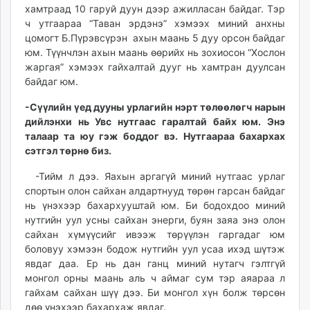
хамтраад 10 гаруй дуун дээр ажилласан байдаг. Тэр
ч утгаараа “Таван эрдэнэ” хэмээх миний анхны
цомогт Б.Пүрэвсүрэн ахын маань 5 дуу орсон байдаг
юм. Түүнчлэн ахын маань өөрийх нь зохиосон “Хослон
жаргая” хэмээх гайхалтай дууг нь хамтран дуулсан
байдаг юм.
-Сүүлийн үед дууны урлагийн нэрт төлөөлөгч нарын
дийлэнхи нь Увс нутгаас гаралтай байх юм. Энэ
талаар та юу гэж боддог вэ. Нутгаараа бахархах
сэтгэл төрнө биз.
-Тийм л дээ. Яахын аргагүй миний нутгаас урлаг
спортын олон сайхан алдартнууд төрөн гарсан байдаг
нь үнэхээр бахархууштай юм. Би бодохдоо миний
нутгийн уул усны сайхан энерги, буян заяа энэ олон
сайхан хүмүүсийг ивээж төрүүлэн гаргадаг юм
боловуу хэмээн бодож нутгийн уул усаа ихэд шүтэж
явдаг даа. Ер нь дан ганц миний нутагч гэлтгүй
монгол орны маань аль ч аймаг сум тэр аяараа л
гайхам сайхан шүү дээ. Би монгол хүн болж төрсөн
дөө үнэхээр бахархаж явдаг.