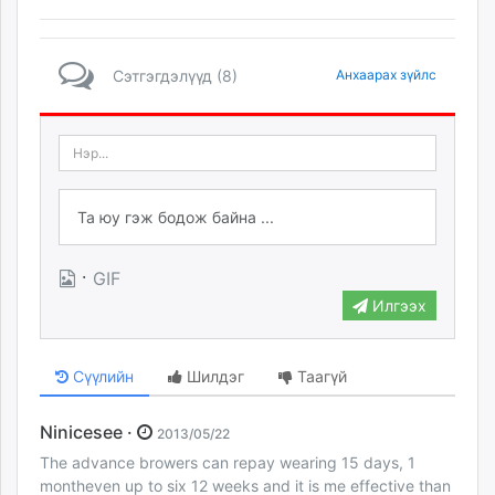
Сэтгэгдэлүүд (8)
Анхаарах зүйлс
·
GIF
Илгээх
Сүүлийн
Шилдэг
Таагүй
Ninicesee ·
2013/05/22
The advance browers can repay wearing 15 days, 1
montheven up to six 12 weeks and it is me effective than