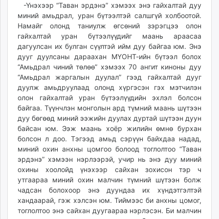
-Үнэхээр “Таван эрдэнэ” хэмээх энэ гайхалтай дуу
миний амьдрал, уран бүтээлтэй салшгүй холбоотой.
Намайг олонд таниулж өгсөний зэрэгцээ олон
гайхалтай уран бүтээлүүдийг маань араасаа
дагуулсан их булган сүүлтэй ийм дуу байгаа юм. Энэ
дууг дуулсаны дараахан МҮОНТ-ийн бүтээл болох
“Амьдрал чиний төлөө” хэмээх 70 ангит киноны дуу
“Амьдрал жаргалын дуулал” гээд гайхалтай дууг
дуулж амьдруулаад олонд хүргэсэн гэх мэтчилэн
олон гайхалтай уран бүтээлүүдийн эхлэл болсон
байгаа. Түүнчлэн монголын ард түмний маань шүтээн
дуу бөгөөд миний ээжийн дуулах дуртай шүтээн дуун
байсан юм. Ээж маань хоёр жилийн өмнө бурхан
болсон л доо. Тэгээд амьд сэрүүн байхдаа надад,
миний охин анхны цомгоо болоод тоглолтоо “Таван
эрдэнэ” хэмээн нэрлээрэй, учир нь энэ дуу миний
охины хоолойд үнэхээр сайхан зохисон тэр ч
утгаараа миний охин малчин түмний шүтээн болж
чадсан болохоор энэ дуундаа их хүндэтгэлтэй
хандаарай, гэж хэлсэн юм. Тиймээс би анхны цомог,
тоглолтоо энэ сайхан дуугаараа нэрлэсэн. Би малчин