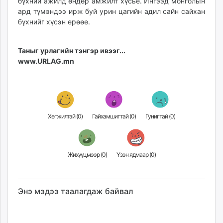
бүхний ажилд өндөр амжилт хүсье. Ингээд монголын
ард түмэндээ ирж буй урин цагийн адил сайн сайхан
бүхнийг хүсэн ерөөе.
Таныг урлагийн тэнгэр ивээг...
www.URLAG.mn
Хөгжилтэй (
0
)
Гайхамшигтай (
0
)
Гунигтай (
0
)
Жихүүцмээр (
0
)
Үзэн ядмаар (
0
)
Энэ мэдээ таалагдаж байвал