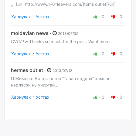
,,, [url=http://www.1*6*leavers.com/]toms outlet[/url]
·
Хариулах
Устгах
-
0
-
0
moldavian news ·
2013/07/09
CVUZ*w Thanks so much for the post. Want more.
·
Хариулах
Устгах
-
0
-
0
hermes outlet ·
2013/07/18
П.Жимсээ: Би тоглолтоо “Таван эрдэнэ” хэмээн
нэрлэсэн нь учиртай...
·
Хариулах
Устгах
-
0
-
0