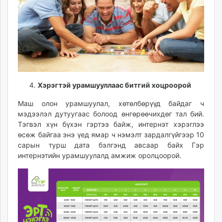
Хэрэгтэй урамшууллаас битгий хоцроорой
Маш олон урамшуулал, хөтөлбөрүүд байдаг ч
мэдээлэл дутуугаас болоод өнгөрөөчихдөг тал бий.
Тэгвэл хүн бүхэн гэртээ байж, интернэт хэрэглээ
өсөж байгаа энэ үед ямар ч нэмэлт зардалгүйгээр 10
сарын турш дата бэлгэнд авсаар байх Гэр
интернэтийн урамшуулалд амжиж оролцоорой.