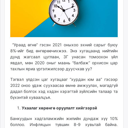
ikon.mn
mnb.mn
Livetv.mn
Eguur.mn
24tsag.mn
shuud.mn
“Ураад өгнө” гэсэн 2021 оныхоо эхний сарыг буюу
eagle.mn
8%-ийг бид өнгөрөөчихжээ. Энэ хугацаанд нийтийн
ergelt.mn
дунд жагсаал цуглаан, ЗГ унасан томоохон үйл
zarig.mn
явдал, мөн 2020 оныг маань “балбаж” орхисон цар
тахлын яриа үргэлжилсээр дуусчхав уу?
today.mn
zuv.mn
Тэгвэл үлдсэн цаг хугацааг “хурдан юм аа” гэсээр
mminfo.mn
2022 оноо үдэж суухаасаа өмнө амжуулах, магадгүй
ugluu.mn
дадал болгох хэд хэдэн хэрэгтэй зүйлсийн талаар та
бүхэнтэй хуваалцъя.
urlag.mn
unen.mn
Ухаалаг хөрөнгө оруулалт хийгээрэй
asu.mn
Банкуудын хадгаламжийн жилийн дундаж хүү 10%
shudarga.mn
боллоо. Инфляцын түвшин 8-9 хувьтай байна.
shuurhai.mn