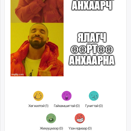
Хөгжилтэй (
1
)
Гайхамшигтай (
0
)
Гунигтай (
0
)
Жихүүцмээр (
0
)
Үзэн ядмаар (
0
)