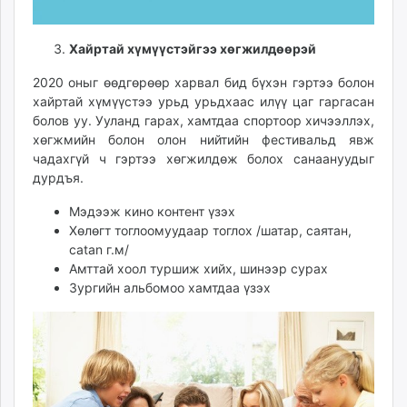
Хайртай хүмүүстэйгээ хөгжилдөөрэй
2020 оныг өөдгөрөөр харвал бид бүхэн гэртээ болон
хайртай хүмүүстээ урьд урьдхаас илүү цаг гаргасан
болов уу. Ууланд гарах, хамтдаа спортоор хичээллэх,
хөгжмийн болон олон нийтийн фестивальд явж
чадахгүй ч гэртээ хөгжилдөж болох санаануудыг
дурдъя.
Мэдээж кино контент үзэх
Хөлөгт тоглоомуудаар тоглох /шатар, саятан,
catan г.м/
Амттай хоол туршиж хийх, шинээр сурах
Зургийн альбомоо хамтдаа үзэх