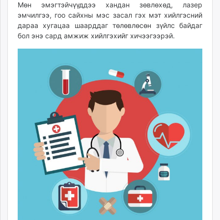
Мөн эмэгтэйчүүддээ хандан зөвлөхөд, лазер
эмчилгээ, гоо сайхны мэс засал гэх мэт хийлгэсний
дараа хугацаа шаарддаг төлөвлөсөн зүйлс байдаг
бол энэ сард амжиж хийлгэхийг хичээгээрэй.