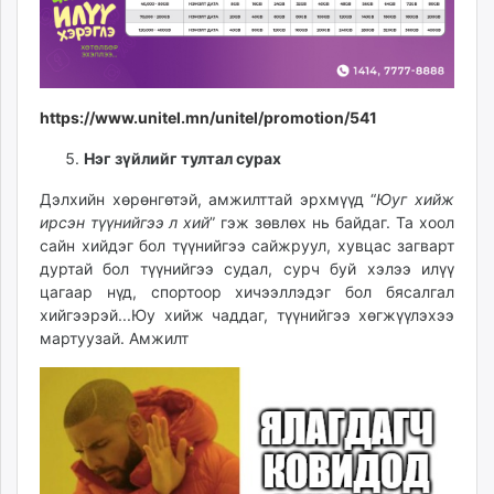
https://www.unitel.mn/unitel/promotion/541
Нэг зүйлийг тултал сурах
Дэлхийн хөрөнгөтэй, амжилттай эрхмүүд “
Юуг хийж
ирсэн түүнийгээ л хий
” гэж зөвлөх нь байдаг. Та хоол
сайн хийдэг бол түүнийгээ сайжруул, хувцас загварт
дуртай бол түүнийгээ судал, сурч буй хэлээ илүү
цагаар нүд, спортоор хичээллэдэг бол бясалгал
хийгээрэй...Юу хийж чаддаг, түүнийгээ хөгжүүлэхээ
мартуузай. Амжилт