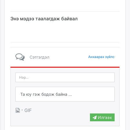
Энэ мэдээ таалагдаж байвал
Сэтгэгдэл
Анхаарах зүйлс
·
GIF
Илгээх