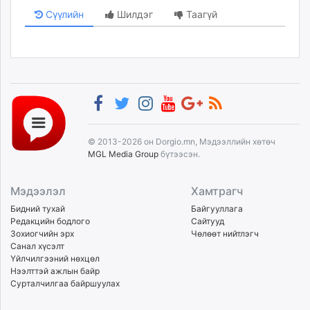
Сүүлийн
Шилдэг
Таагүй
© 2013-2026 он Dorgio.mn, Мэдээллийн хөтөч
MGL Media Group
бүтээсэн.
Мэдээлэл
Хамтрагч
Бидний тухай
Байгууллага
Редакцийн бодлого
Сайтууд
Зохиогчийн эрх
Чөлөөт нийтлэгч
Санал хүсэлт
Үйлчилгээний нөхцөл
Нээлттэй ажлын байр
Сурталчилгаа байршуулах