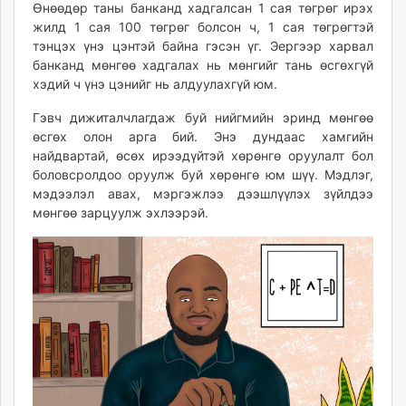
Өнөөдөр таны банканд хадгалсан 1 сая төгрөг ирэх
unuudur.mn
жилд 1 сая 100 төгрөг болсон ч, 1 сая төгрөгтэй
isee.mn
тэнцэх үнэ цэнтэй байна гэсэн үг. Эергээр харвал
mglradio.com
банканд мөнгөө хадгалах нь мөнгийг тань өсгөхгүй
хэдий ч үнэ цэнийг нь алдуулахгүй юм.
fact.mn
itoim.mn
Гэвч дижиталчлагдаж буй нийгмийн эринд мөнгөө
tumen.mn
өсгөх олон арга бий. Энэ дундаас хамгийн
shuum.mn
найдвартай, өсөх ирээдүйтэй хөрөнгө оруулалт бол
боловсролдоо оруулж буй хөрөнгө юм шүү. Мэдлэг,
times.mn
мэдээлэл авах, мэргэжлээ дээшлүүлэх зүйлдээ
tvmongolia.mn
мөнгөө зарцуулж эхлээрэй.
mass.mn
unegui.mn
assa.mn
toim.mn
tac.mn
paparazzi.mn
unread.today