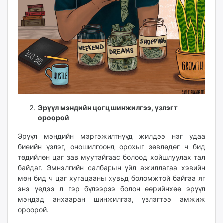
Эрүүл мэндийн цогц шинжилгээ, үзлэгт
ороорой
Эрүүл мэндийн мэргэжилтнүүд жилдээ нэг удаа
биеийн үзлэг, оношилгоонд орохыг зөвлөдөг ч бид
төдийлөн цаг зав муутайгаас болоод хойшлуулах тал
байдаг. Эмнэлгийн салбарын үйл ажиллагаа хэвийн
мөн бид ч цаг хугацааны хувьд боломжтой байгаа яг
энэ үедээ л гэр бүлээрээ болон өөрийнхөө эрүүл
мэндэд анхааран шинжилгээ, үзлэгтээ амжиж
ороорой.