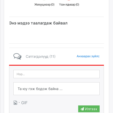
Жихүүцмээр (
0
)
Үзэн ядмаар (
0
)
Энэ мэдээ таалагдаж байвал
Сэтгэгдэлүүд (11)
Анхаарах зүйлс
·
GIF
Илгээх