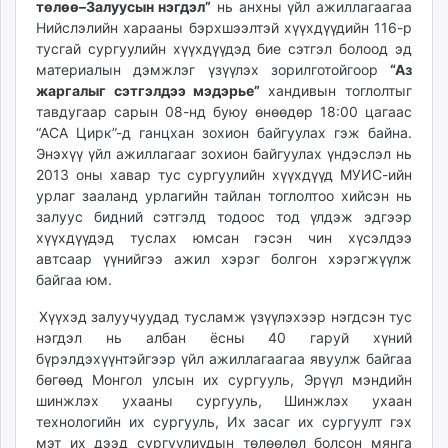
төлөө–Залуусын нэгдэл”
нь анхны үйл ажиллагаагаа
ikon.mn
Нийслэлийн харааны бэрхшээлтэй хүүхдүүдийн 116-р
mnb.mn
тусгай сургуулийн хүүхдүүдэд бие сэтгэл болоод эд
Livetv.mn
материалын дэмжлэг үзүүлэх зорилготойгоор
“Аз
Eguur.mn
жаргалыг сэтгэлдээ мэдэрье”
хандивын тоглолтыг
тавдугаар сарын 08-нд буюу өнөөдөр 18:00 цагаас
24tsag.mn
“АСА Цирк”-д ганцхан зохион байгуулах гэж байна.
shuud.mn
Энэхүү үйл ажиллагааг зохион байгуулах үндэслэл нь
eagle.mn
2013 оны хавар тус сургуулийн хүүхдүүд МУИС-ийн
ergelt.mn
урлаг зааланд урлагийн тайлан тоглолтоо хийсэн нь
zarig.mn
залуус бидний сэтгэлд тодоос тод үлдэж эдгээр
хүүхдүүдэд туслах юмсан гэсэн чин хүсэлдээ
today.mn
автсаар үүнийгээ ажил хэрэг болгон хэрэгжүүлж
zuv.mn
байгаа юм.
mminfo.mn
ugluu.mn
Хүүхэд залуучуудад тусламж үзүүлэхээр нэгдсэн тус
нэгдэл нь албан ёсны 40 гаруй хүний
urlag.mn
бүрэлдэхүүнтэйгээр үйл ажиллагаагаа явуулж байгаа
unen.mn
бөгөөд Монгол улсын их сургууль, Эрүүл мэндийн
asu.mn
шинжлэх ухааны сургууль, Шинжлэх ухаан
shudarga.mn
технологийн их сургууль, Их засаг их сургуулт гэх
shuurhai.mn
мэт их дээд сургуулиудын төлөөлөл болсон мянга