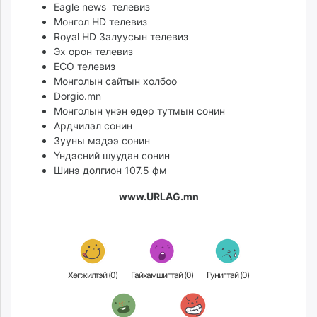
Eagle news телевиз
Монгол HD телевиз
Royal HD Залуусын телевиз
Эх орон телевиз
ECO телевиз
Монголын сайтын холбоо
Dorgio.mn
Монголын үнэн өдөр тутмын сонин
Ардчилал сонин
Зууны мэдээ сонин
Үндэсний шуудан сонин
Шинэ долгион 107.5 фм
www.URLAG.mn
Хөгжилтэй (
0
)
Гайхамшигтай (
0
)
Гунигтай (
0
)