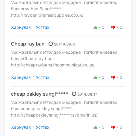
“Аз жаргалыг сэтгэлдээ мэдэрье” тоглолт өнөөдөр
болноray ban Sungl*****
http://rayban.premierpuppies.co.uk/
·
Хариулах
Устгах
-
0
-
0
Cheap ray ban ·
2014/08/06
“Аз жаргалыг сэтгэлдээ мэдэрье” тоглолт өнөөдөр
болноCheap ray ban
http://cheapraybans.fhcommunication.us/
·
Хариулах
Устгах
-
0
-
0
cheap oakley sungl***** ·
2014/08/14
“Аз жаргалыг сэтгэлдээ мэдэрье” тоглолт өнөөдөр
болноcheap oakley sungl*****
http://cheapoakleysungl*****.rsvpmarin.us/
·
Хариулах
Устгах
-
0
-
0