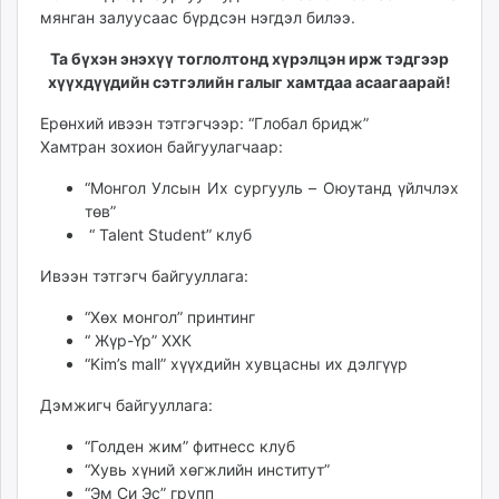
мянган залуусаас бүрдсэн нэгдэл билээ.
unuudur.mn
isee.mn
Та бүхэн энэхүү тоглолтонд хүрэлцэн ирж тэдгээр
mglradio.com
хүүхдүүдийн сэтгэлийн галыг хамтдаа асаагаарай!
fact.mn
Ерөнхий ивээн тэтгэгчээр: “Глобал бридж”
itoim.mn
Хамтран зохион байгуулагчаар:
tumen.mn
shuum.mn
“Монгол Улсын Их сургууль – Оюутанд үйлчлэх
төв”
times.mn
“ Talent Student” клуб
tvmongolia.mn
mass.mn
Ивээн тэтгэгч байгууллага:
unegui.mn
“Хөх монгол” принтинг
assa.mn
“ Жүр-Үр” ХХК
toim.mn
“Kim’s mall” хүүхдийн хувцасны их дэлгүүр
tac.mn
Дэмжигч байгууллага:
paparazzi.mn
unread.today
“Голден жим” фитнесс клуб
“Хувь хүний хөгжлийн институт”
“Эм Си Эс” групп