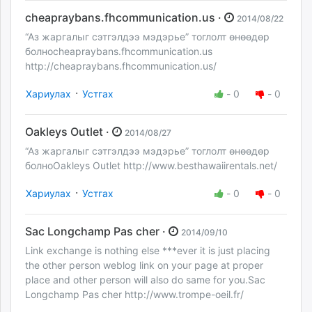
cheapraybans.fhcommunication.us ·
2014/08/22
“Аз жаргалыг сэтгэлдээ мэдэрье” тоглолт өнөөдөр
болноcheapraybans.fhcommunication.us
http://cheapraybans.fhcommunication.us/
·
Хариулах
Устгах
-
0
-
0
Oakleys Outlet ·
2014/08/27
“Аз жаргалыг сэтгэлдээ мэдэрье” тоглолт өнөөдөр
болноOakleys Outlet http://www.besthawaiirentals.net/
·
Хариулах
Устгах
-
0
-
0
Sac Longchamp Pas cher ·
2014/09/10
Link exchange is nothing else ***ever it is just placing
the other person weblog link on your page at proper
place and other person will also do same for you.Sac
Longchamp Pas cher http://www.trompe-oeil.fr/