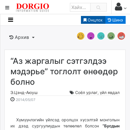
Онцлох
Шинэ
Мэдээллийн
Зар мэдээллийн
Архив
Банк санхүү
Бизнес ААН
Төрийн
“Аз жаргалыг сэтгэлдээ
Нийслэлийн
мэдэрье” тоглолт өнөөдөр
болно
dorgio.mn
Gogo.mn
Э.Цэнд-Аюуш
Соёл урлаг
,
үйл явдал
caak.mn
2014-
2026-
2014/05/07
news.mn
05-
08-
07
09
zindaa.mn
15:40:45
22:49:18
Хүмүүнлэгийн үйлсэд оролцох хүсэлтэй монголын
Baabar.mn
их дээд сургуулиудын төлөөлөл болсон
“Бусдын
tovch.mn