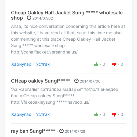
Cheap Oakley Half Jacket Sungl***** wholesale
shop ·
2014/07/02
Ahaa, its nice conversation concerning this article here at
this website, I have read all that, so at this time me also
commenting at this place.Cheap Oakley Half Jacket
Sungl***** wholesale shop
http://cohalfjacket.versandha.us/
·
Хариулах
Устгах
-
0
-
0
CHeap oakley Sungl***** ·
2014/07/06
“Аз жаргалыг сэтгэлдээ мэдэрье” тоглолт өнөөдөр
болноCHeap oakley Sungl*****
http://fakeoakleysungl*****.navsop.us/
·
Хариулах
Устгах
-
0
-
0
ray ban Sungl***** ·
2014/07/28