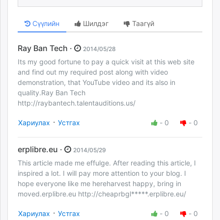
Сүүлийн
Шилдэг
Таагүй
Ray Ban Tech ·
2014/05/28
Its my good fortune to pay a quick visit at this web site
and find out my required post along with video
demonstration, that YouTube video and its also in
quality.Ray Ban Tech
http://raybantech.talentauditions.us/
·
Хариулах
Устгах
-
0
-
0
erplibre.eu ·
2014/05/29
This article made me effulge. After reading this article, I
inspired a lot. I will pay more attention to your blog. I
hope everyone like me hereharvest happy, bring in
moved.erplibre.eu http://cheaprbgl*****.erplibre.eu/
·
Хариулах
Устгах
-
0
-
0