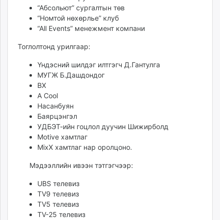
“Абсольют” сургалтын төв
“Номтой нөхөрлье” клуб
“All Events” менежмент компани
Тоглолтонд урилгаар:
Үндэсний шилдэг илтгэгч Д.Гантулга
МУГЖ Б.Дашдондог
BX
A Cool
Насанбуян
Баярцэнгэл
УДБЭТ-ийн гоцлол дуучин Шижирболд
Motive хамтлаг
MixX хамтлаг нар оролцоно.
Мэдээллийн ивээн тэтгэгчээр:
UBS телевиз
TV9 телевиз
TV5 телевиз
TV-25 телевиз