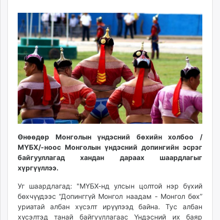
10
09
ikon.mn
12:16:06
14:00:59
mnb.mn
Livetv.mn
Eguur.mn
24tsag.mn
shuud.mn
eagle.mn
ergelt.mn
zarig.mn
today.mn
zuv.mn
Өнөөдөр Монголын үндэсний бөхийн холбоо /
mminfo.mn
МҮБХ/-ноос Монголын үндэсний допингийн эсрэг
ugluu.mn
байгууллагад хандан дараах шаардлагыг
urlag.mn
хүргүүллээ.
unen.mn
Уг шаардлагад: "МҮБХ-нд улсын цолтой нэр бүхий
asu.mn
бөхчүүдээс “Допинггүй Монгол наадам - Монгол бөх”
shudarga.mn
уриатай албан хүсэлт ирүүлээд байна. Тус албан
shuurhai.mn
хүсэлтэд танай байгууллагаас Үндэсний их баяр