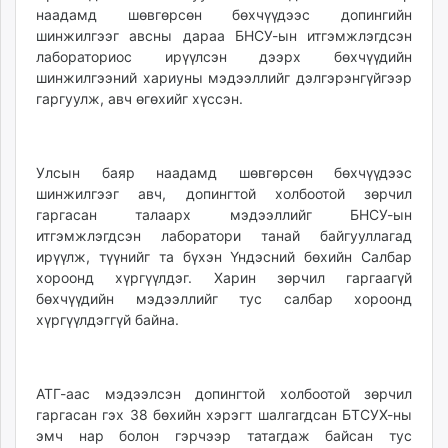
наадамд шөвгөрсөн бөхчүүдээс допингийн
unuudur.mn
шинжилгээг авсны дараа БНСУ-ын итгэмжлэгдсэн
isee.mn
лабораториос ирүүлсэн дээрх бөхчүүдийн
mglradio.com
шинжилгээний хариуны мэдээллийг дэлгэрэнгүйгээр
fact.mn
гаргуулж, авч өгөхийг хүссэн.
itoim.mn
tumen.mn
shuum.mn
Улсын баяр наадамд шөвгөрсөн бөхчүүдээс
times.mn
шинжилгээг авч, допингтой холбоотой зөрчил
гаргасан талаарх мэдээллийг БНСУ-ын
tvmongolia.mn
итгэмжлэгдсэн лаборатори танай байгууллагад
mass.mn
ирүүлж, түүнийг та бүхэн Үндэсний бөхийн Салбар
unegui.mn
хороонд хүргүүлдэг. Харин зөрчил гаргаагүй
assa.mn
бөхчүүдийн мэдээллийг тус салбар хороонд
toim.mn
хүргүүлдэггүй байна.
tac.mn
paparazzi.mn
unread.today
АТГ-аас мэдээлсэн допингтой холбоотой зөрчил
гаргасан гэх 38 бөхийн хэрэгт шалгагдсан БТСУХ-ны
эмч нар болон гэрчээр татагдаж байсан тус