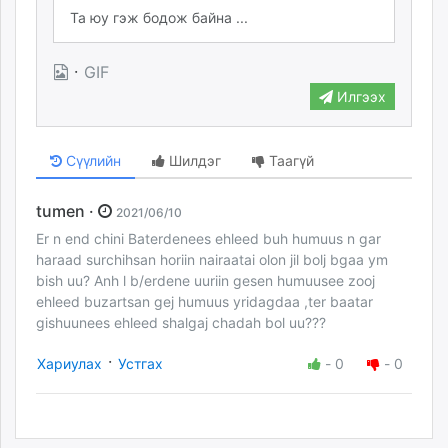
·
GIF
Илгээх
Сүүлийн
Шилдэг
Таагүй
tumen ·
2021/06/10
Er n end chini Baterdenees ehleed buh humuus n gar
haraad surchihsan horiin nairaatai olon jil bolj bgaa ym
bish uu? Anh l b/erdene uuriin gesen humuusee zooj
ehleed buzartsan gej humuus yridagdaa ,ter baatar
gishuunees ehleed shalgaj chadah bol uu???
·
Хариулах
Устгах
-
0
-
0