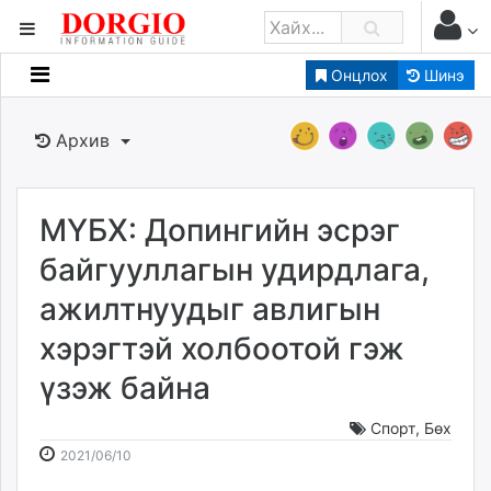
Онцлох
Шинэ
Мэдээллийн
Зар мэдээллийн
Архив
Банк санхүү
Бизнес ААН
Төрийн
МҮБХ: Допингийн эсрэг
Нийслэлийн
байгууллагын удирдлага,
ажилтнуудыг авлигын
dorgio.mn
хэрэгтэй холбоотой гэж
Gogo.mn
caak.mn
үзэж байна
news.mn
zindaa.mn
Спорт
,
Бөх
2021-
2026-
Baabar.mn
2021/06/10
06-
08-
tovch.mn