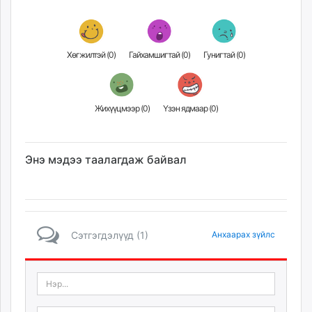
Хөгжилтэй (
0
)
Гайхамшигтай (
0
)
Гунигтай (
0
)
Жихүүцмээр (
0
)
Үзэн ядмаар (
0
)
Энэ мэдээ таалагдаж байвал
Сэтгэгдэлүүд (1)
Анхаарах зүйлс