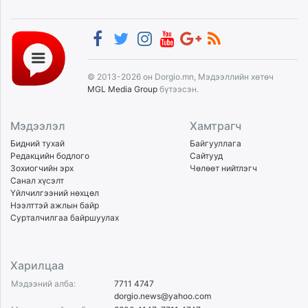
© 2013-2026 он Dorgio.mn, Мэдээллийн хөтөч
MGL Media Group
бүтээсэн.
Мэдээлэл
Хамтрагч
Бидний тухай
Байгууллага
Редакцийн бодлого
Сайтууд
Зохиогчийн эрх
Чөлөөт нийтлэгч
Санал хүсэлт
Үйлчилгээний нөхцөл
Нээлттэй ажлын байр
Сурталчилгаа байршуулах
Харилцаа
Мэдээний алба:
7711 4747
dorgio.news@yahoo.com