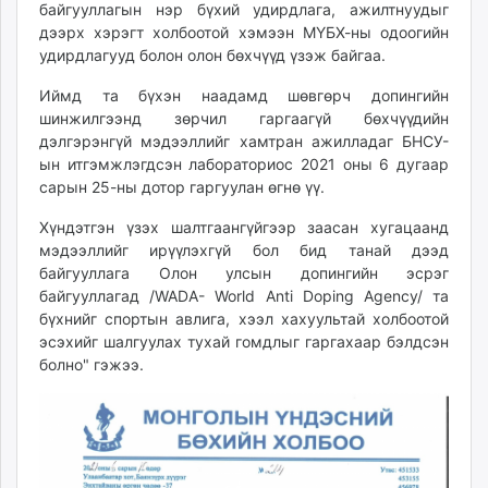
байгууллагын нэр бүхий удирдлага, ажилтнуудыг
дээрх хэрэгт холбоотой хэмээн МҮБХ-ны одоогийн
удирдлагууд болон олон бөхчүүд үзэж байгаа.
Иймд та бүхэн наадамд шөвгөрч допингийн
шинжилгээнд зөрчил гаргаагүй бөхчүүдийн
дэлгэрэнгүй мэдээллийг хамтран ажилладаг БНСУ-
ын итгэмжлэгдсэн лабораториос 2021 оны 6 дугаар
сарын 25-ны дотор гаргуулан өгнө үү.
Хүндэтгэн үзэх шалтгаангүйгээр заасан хугацаанд
мэдээллийг ирүүлэхгүй бол бид танай дээд
байгууллага Олон улсын допингийн эсрэг
байгууллагад /WADA- World Anti Doping Agency/ та
бүхнийг спортын авлига, хээл хахуультай холбоотой
эсэхийг шалгуулах тухай гомдлыг гаргахаар бэлдсэн
болно" гэжээ.