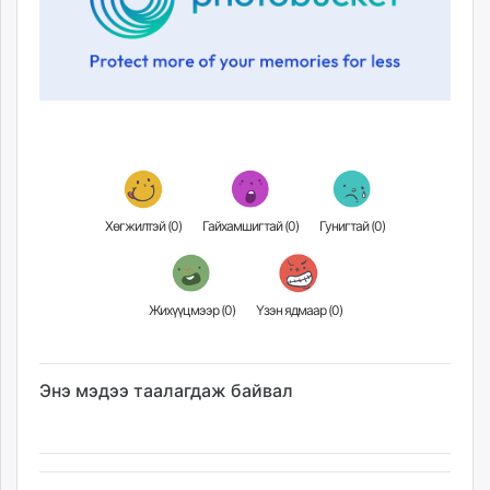
Хөгжилтэй (
0
)
Гайхамшигтай (
0
)
Гунигтай (
0
)
Жихүүцмээр (
0
)
Үзэн ядмаар (
0
)
Энэ мэдээ таалагдаж байвал