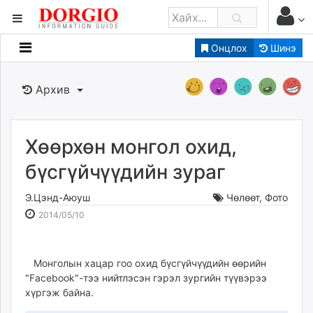
Онцлох
Шинэ
Мэдээллийн
Зар мэдээллийн
Архив
Банк санхүү
Бизнес ААН
Төрийн
Хөөрхөн монгол охид,
Нийслэлийн
бүсгүйчүүдийн зураг
Э.Цэнд-Аюуш
Чөлөөт
,
Фото
dorgio.mn
2014-
2026-
2014/05/10
Gogo.mn
05-
08-
caak.mn
10
10
news.mn
18:42:26
16:20:46
Монголын хацар гоо охид бүсгүйчүүдийн өөрийн
zindaa.mn
"Facebook"-тээ нийтлэсэн гэрэл зургийн түүвэрээ
Baabar.mn
хүргэж байна.
tovch.mn