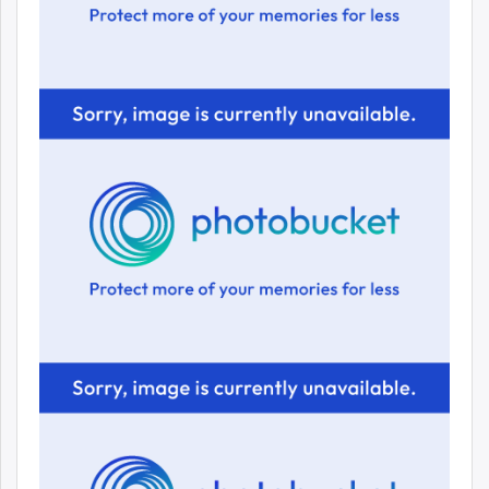
unuudur.mn
isee.mn
mglradio.com
fact.mn
itoim.mn
tumen.mn
shuum.mn
times.mn
tvmongolia.mn
mass.mn
unegui.mn
assa.mn
toim.mn
tac.mn
paparazzi.mn
unread.today