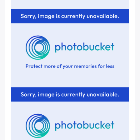
ikon.mn
mnb.mn
Livetv.mn
Eguur.mn
24tsag.mn
shuud.mn
eagle.mn
ergelt.mn
zarig.mn
today.mn
zuv.mn
mminfo.mn
ugluu.mn
urlag.mn
unen.mn
asu.mn
shudarga.mn
shuurhai.mn