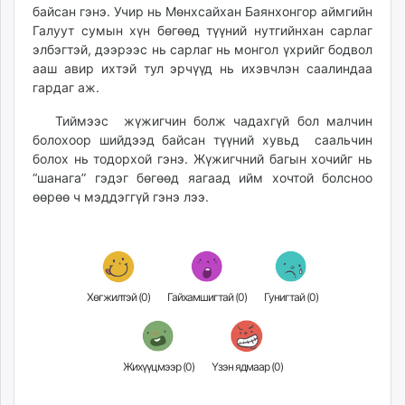
байсан гэнэ. Учир нь Mөнхсайхан Баянхонгор аймгийн
ikon.mn
Галуут сумын хүн бөгөөд түүний нутгийнхан сарлаг
mnb.mn
элбэгтэй, дээрээс нь сарлаг нь монгол үхрийг бодвол
Livetv.mn
ааш авир ихтэй тул эрчүүд нь ихэвчлэн саалиндаа
Eguur.mn
гардаг аж.
24tsag.mn
Тиймээс жүжигчин болж чадахгүй бол малчин
shuud.mn
болохоор шийдээд байсан түүний хувьд саальчин
eagle.mn
болох нь тодорхой гэнэ. Жүжигчний багын хочийг нь
ergelt.mn
“шанага” гэдэг бөгөөд яагаад ийм хочтой болсноо
zarig.mn
өөрөө ч мэддэггүй гэнэ лээ.
today.mn
zuv.mn
mminfo.mn
ugluu.mn
Хөгжилтэй (
0
)
Гайхамшигтай (
0
)
Гунигтай (
0
)
urlag.mn
unen.mn
asu.mn
Жихүүцмээр (
0
)
Үзэн ядмаар (
0
)
shudarga.mn
shuurhai.mn