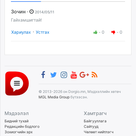
Зочин ·
2014/05/11
Гайхамшигтай!
·
Хариулах
Устгах
-
0
-
0
© 2013-2026 он Dorgio.mn, Мэдээллийн хөтөч
MGL Media Group
бүтээсэн.
Мэдээлэл
Хамтрагч
Бидний тухай
Байгууллага
Редакцийн бодлого
Сайтууд
Зохиогчийн эрх
Чөлөөт нийтлэгч