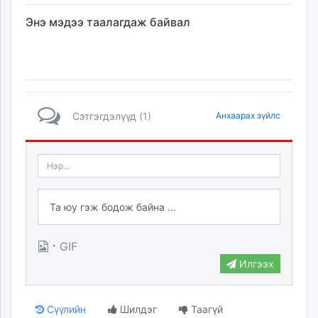
unuudur.mn
Энэ мэдээ таалагдаж байвал
isee.mn
mglradio.com
fact.mn
itoim.mn
tumen.mn
Сэтгэгдэлүүд (1)
Анхаарах зүйлс
shuum.mn
times.mn
tvmongolia.mn
mass.mn
unegui.mn
assa.mn
toim.mn
tac.mn
·
GIF
paparazzi.mn
Илгээх
unread.today
Сүүлийн
Шилдэг
Таагүй