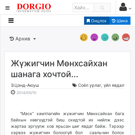
Онцлох
Шинэ
Мэдээллийн
Зар мэдээллийн
Архив
Банк санхүү
Бизнес ААН
Төрийн
Жүжигчин Мөнхсайхан
Нийслэлийн
шанага хочтой...
Э.Цэнд-Аюуш
Соёл урлаг
,
үйл явдал
dorgio.mn
2014-
2026-
2014/05/10
Gogo.mn
05-
08-
caak.mn
10
07
news.mn
19:07:38
01:11:05
“Маск” хамтлагийн жүжигчин Мөнхсайхан бага
zindaa.mn
байхын хөвгүүдтэй биш охидтой их нийлж дээс
Baabar.mn
жартаа эргүүлж хов ярьсан шиг явдаг байж. Тэрээр
tovch.mn
хэрвээ жүжигчин болоогүй бол саальчин болох