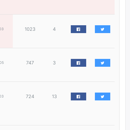
наймдугаар сарын 14-нөөс
ажиллуулж эхэлнэ
уржигдар
1023
4
03
Орон сууц, нийтийн аж ахуй,
авто зам, тохижилт
үйлчилгээний ажилтнуудын
ХАРИЛЦАА хандлагатай
холбоотой ГОМДОЛ их байгааг
дурдлаа
уржигдар
747
3
05
Бариста хийх нь залуусын
дунд яагаад трэнд болов
уржигдар
724
13
03
Өмгөөлөгч Б.Оюунбилэг:
"Урьхан" Б.Чинбат гэж хүн
бизнес хамтрагчаа гүтгэж
хууль хяналтын байгууллагаар
шалгуулж, торны цаана
суулгана гэх мэтээр дарамталдаг