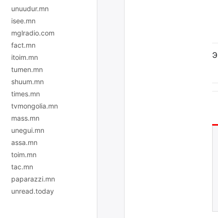
unuudur.mn
isee.mn
mglradio.com
fact.mn
Э
itoim.mn
tumen.mn
shuum.mn
times.mn
tvmongolia.mn
mass.mn
unegui.mn
assa.mn
toim.mn
tac.mn
paparazzi.mn
unread.today