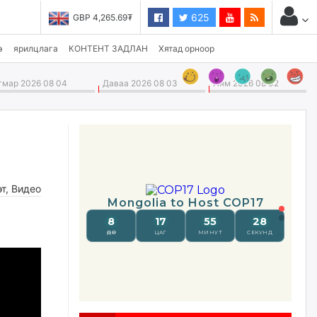
625
GBP 4,265.69₮
USD 3,496.90₮
э
ярилцлага
КОНТЕНТ ЗАДЛАН
Хятад орноор
мар 2026 08 04
Даваа 2026 08 03
Ням 2026 08 02
өт
,
Видео