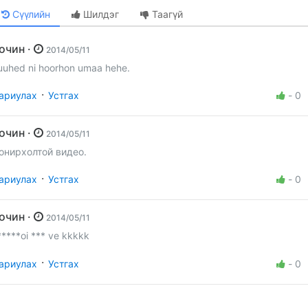
Сүүлийн
Шилдэг
Таагүй
Зочин ·
2014/05/11
uuhed ni hoorhon umaa hehe.
·
ариулах
Устгах
-
0
Зочин ·
2014/05/11
онирхолтой видео.
·
ариулах
Устгах
-
0
Зочин ·
2014/05/11
*****oi *** ve kkkkk
·
ариулах
Устгах
-
0