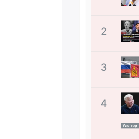
2
3
4
Улс төр