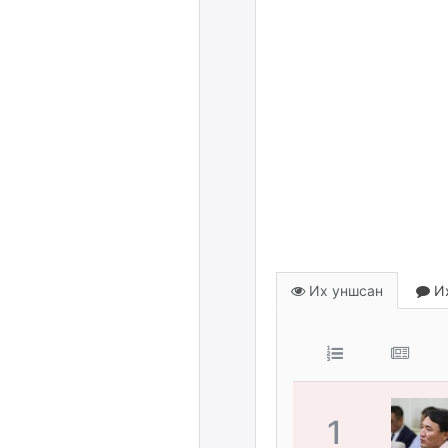
Их уншсан
Их
1