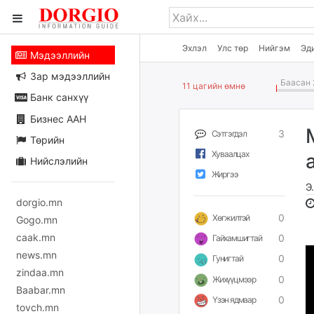
Эхлэл
Улс төр
Нийгэм
Эд
Мэдээллийн
Зар мэдээллийн
Баасан 
11 цагийн өмнө
Банк санхүү
Бизнес ААН
3
Сэтгэгдэл
Төрийн
Хуваалцах
Нийслэлийн
Жиргээ
Э
dorgio.mn
0
Хөгжилтэй
Gogo.mn
caak.mn
0
Гайхамшигтай
news.mn
0
Гунигтай
zindaa.mn
0
Жихүүцмээр
Baabar.mn
0
Үзэн ядмаар
tovch.mn