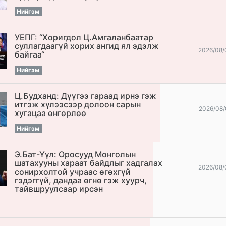
Нийгэм
УЕПГ: “Хоригдол Ц.Амгаланбаатар
cуллагдаагүй хорих ангид ял эдэлж
2026/08/
байгаа“
Нийгэм
Ц.Будханд: Дүүгээ гараад ирнэ гэж
итгэж хүлээсээр долоон сарын
2026/08/
хугацаа өнгөрлөө
Нийгэм
Э.Бат-Үүл: Оросууд Монголын
шатахууны хараат байдлыг хадгалах
2026/08/
сонирхолтой учраас өгөхгүй
гэдэггүй, дандаа өгнө гэж хуурч,
тайвшруулсаар ирсэн