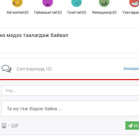
Хөгжилтэй (
0
)
Гайхамшигтай (
0
)
Гунигтай (
0
)
Жихүүцмээр (
0
)
Үзэн ядмаа
нэ мэдээ таалагдаж байвал
Сэтгэгдэлүүд (3)
Анхаара
·
GIF
Ил