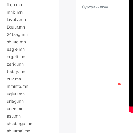
ikon.mn
Сурталчилгаа
mnb.mn
Livetv.mn
Eguur.mn
24tsag.mn
shuud.mn
eagle.mn
ergelt.mn
zarig.mn
today.mn
zuv.mn
mminfo.mn
ugluu.mn
urlag.mn
unen.mn
asu.mn
shudarga.mn
shuurhai.mn