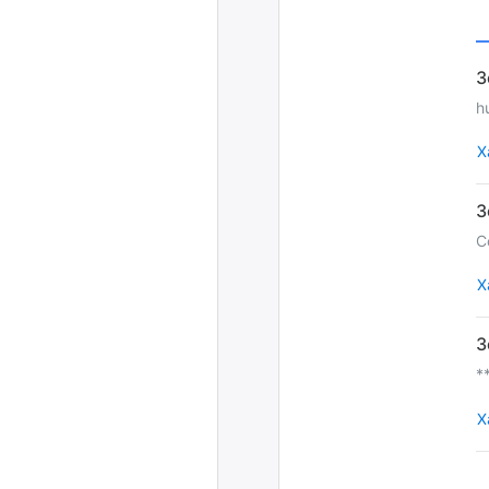
h
Х
С
Х
*
Х