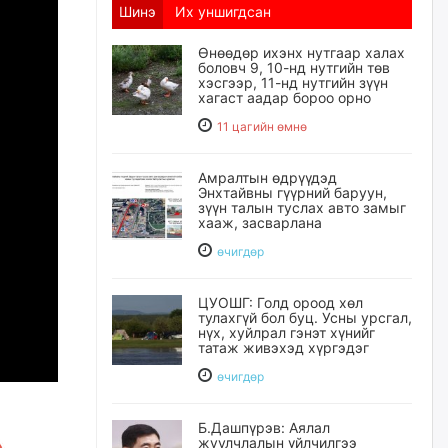
Шинэ
Их уншигдсан
Өнөөдөр ихэнх нутгаар халах
боловч 9, 10-нд нутгийн төв
хэсгээр, 11-нд нутгийн зүүн
хагаст аадар бороо орно
11 цагийн өмнө
Амралтын өдрүүдэд
Энхтайвны гүүрний баруун,
зүүн талын туслах авто замыг
хааж, засварлана
өчигдѳр
ЦУОШГ: Голд ороод хөл
тулахгүй бол буц. Усны урсгал,
нүх, хуйлрал гэнэт хүнийг
татаж живэхэд хүргэдэг
өчигдѳр
Б.Дашпүрэв: Аялал
жуулчлалын үйлчилгээ