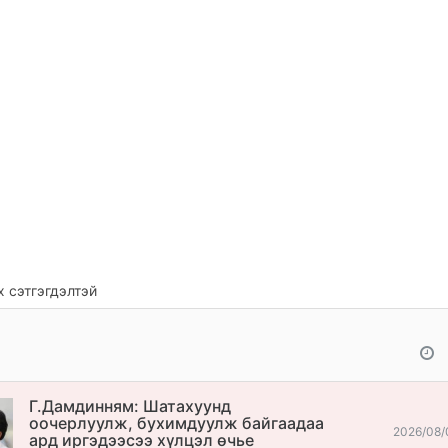
 сэтгэгдэлтэй
Г.Дамдинням: Шатахуунд
оочерлуулж, бухимдуулж байгаадаа
2026/08/
ард иргэдээсээ хүлцэл өчье