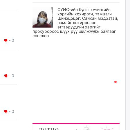
СУИС-ийн бүлэг хүчингийн
хэргийн хохирогч, тэмцэгч
Шинэцэцэг: Сайхан мэдээтэй,
намайг хохироосон
этгээдүүдийн хэргийг
прокуророос шүүх рүү шилжүүлж байгааг
сонслоо
-
0
өчигдѳр
Өчигдрийн байдлаар ₮10000
доош дүнгээр шатахууны
худалдан авалт хийсэн 1500
баримт бүртгэгджээ
-
0
өчигдѳр
Шатахуун олголтыг 50,000
төгрөгөөр хязгаарласныг
нэмэгдүүлж 100,000 төгрөгт
хүргэхээр судалж байгаа
-
0
өчигдѳр