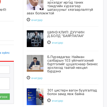
эрхэлдэг иргэд таних
тэмдгийн хүрээгээр
шатахууныг хязгаарлалтгүй
р (
0
)
авах боломжтой
өчигдѳр
ШИНЭ КЛИП: ДУУЧИН
Д.БОЛД "БАЯРЛАЛАА"
өчигдѳр
х зүйлс
Б.Пүрэвдагва: Найман
салбарын 103 үйлчилгээний
бүртгэлийг цуцалснаар бизнес
эрхлэхэд таатай нөхцөл
бүрдэнэ
өчигдѳр
301 цистерн вагон буулгалтад
болон замд явж байна
гээх
өчигдѳр