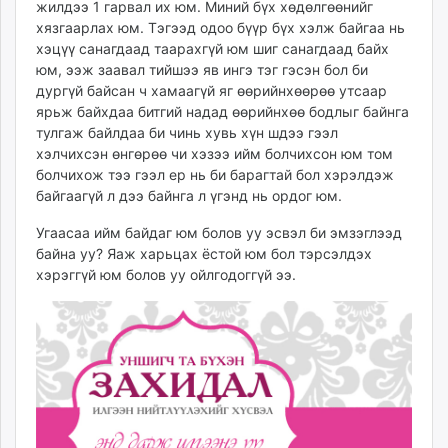
жилдээ 1 гарвал их юм. Миний бүх хөдөлгөөнийг
unuudur.mn
хязгаарлах юм. Тэгээд одоо бүүр бүх хэлж байгаа нь
isee.mn
хэцүү санагдаад таарахгүй юм шиг санагдаад байх
mglradio.com
юм, ээж заавал тийшээ яв ингэ тэг гэсэн бол би
дургүй байсан ч хамаагүй яг өөрийнхөөрөө утсаар
fact.mn
ярьж байхдаа битгий надад өөрийнхөө бодлыг байнга
itoim.mn
тулгаж байлдаа би чинь хувь хүн шдээ гээл
tumen.mn
хэлчихсэн өнгөрөө чи хэзээ ийм болчихсон юм том
shuum.mn
болчихож тээ гээл ер нь би барагтай бол хэрэлдэж
times.mn
байгаагүй л дээ байнга л үгэнд нь ордог юм.
tvmongolia.mn
Угаасаа ийм байдаг юм болов уу эсвэл би эмзэглээд
mass.mn
байна уу? Яаж харьцах ёстой юм бол тэрсэлдэх
unegui.mn
хэрэггүй юм болов уу ойлгодоггүй ээ.
assa.mn
toim.mn
tac.mn
paparazzi.mn
unread.today