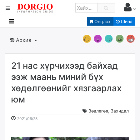
Онцлох
Шинэ
Мэдээллийн
Зар мэдээллийн
Архив
Банк санхүү
Бизнес ААН
Төрийн
21 нас хүрчихээд байхад
Нийслэлийн
ээж маань миний бүх
хөдөлгөөнийг хязгаарлах
dorgio.mn
юм
Gogo.mn
caak.mn
Зөвлөгөө
,
Захидал
news.mn
2021-
2026-
2021/06/28
zindaa.mn
06-
08-
Baabar.mn
28
10
tovch.mn