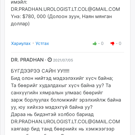
имэйл:
DR.PRADHAN.UROLOGIST.LT.COL@GMAIL.COM
Yнэ: $780, 000 (Долоон зуун, Наян мянган
доллар)
·
Хариулах
Устгах
-
0
-
0
DR. PRADHAN ·
2021/07/05
БҮГДЭЭРЭЭ САЙН УУ!!!!!
Бид олон нийтэд мэдээлэхийг хүсч байна;
Та бөөрийг худалдахыг хүсч байна уу? Та
санхүүгийн хямралын улмаас бөөрийг
зарж борлуулах боломжийг эрэлхийлж байна
уу, юу хийхээ мэдэхгүй байна уу?
Дараа нь бидэнтэй холбоо бариад
DR.PRADHAN.UROLOGIST.LT.COL@GMAIL.COM
хаягаар бид танд бөөрнийх нь хэмжээгээр