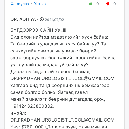
·
Хариулах
Устгах
-
0
-
0
DR. ADITYA ·
2021/07/02
БҮГДЭЭРЭЭ САЙН УУ!!!!!
Бид олон нийтэд мэдээлэхийг хүсч байна;
Та бөөрийг худалдахыг хүсч байна уу? Та
санхүүгийн хямралын улмаас бөөрийг
зарж борлуулах боломжийг эрэлхийлж байна
уу, юу хийхээ мэдэхгүй байна уу?
Дараа нь бидэнтэй холбоо бариад
DR.PRADHAN.UROLOGIST.LT.COL@GMAIL.COM
хаягаар бид танд бөөрнийх нь хэмжээгээр
санал болгох болно. Яагаад гэвэл
манай эмнэлэгт бөөрний дутагдалд орж,
+91424323800802.
имэйл:
DR.PRADHAN.UROLOGIST.LT.COL@GMAIL.COM
Yнэ: $780, 000 (Долоон зуун, Наян мянган