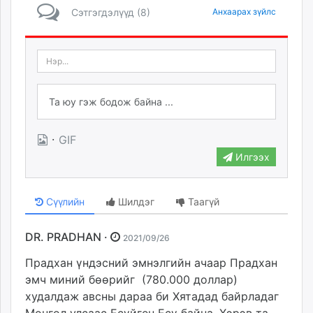
Сэтгэгдэлүүд (8)
Анхаарах зүйлс
·
GIF
Илгээх
Сүүлийн
Шилдэг
Таагүй
DR. PRADHAN ·
2021/09/26
Прадхан үндэсний эмнэлгийн ачаар Прадхан
эмч миний бөөрийг (780.000 доллар)
худалдаж авсны дараа би Хятадад байрладаг