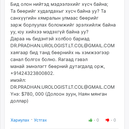
Бид олон нийтэд мэдээлэхийг хүсч байна;
Та бөөрийг худалдахыг хүсч байна уу? Та
санхүүгийн хямралын улмаас бөөрийг
зарж борлуулах боломжийг эрэлхийлж байна
уу, юу хийхээ мэдэхгүй байна уу?
Дараа нь бидэнтэй холбоо бариад
DR.PRADHAN.UROLOGIST.LT.COL@GMAIL.COM
хаягаар бид танд бөөрнийх нь хэмжээгээр
санал болгох болно. Яагаад гэвэл
манай эмнэлэгт бөөрний дутагдалд орж,
+91424323800802.
имэйл:
DR.PRADHAN.UROLOGIST.LT.COL@GMAIL.COM
Yнэ: $780, 000 (Долоон зуун, Наян мянган
доллар)
·
Хариулах
Устгах
-
0
-
0