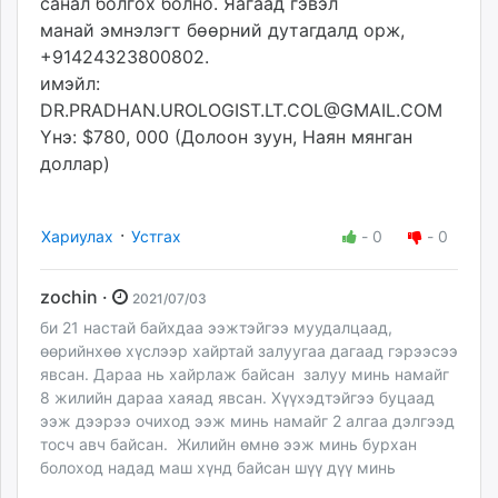
санал болгох болно. Яагаад гэвэл
манай эмнэлэгт бөөрний дутагдалд орж,
+91424323800802.
имэйл:
DR.PRADHAN.UROLOGIST.LT.COL@GMAIL.COM
Yнэ: $780, 000 (Долоон зуун, Наян мянган
доллар)
·
Хариулах
Устгах
-
0
-
0
zochin ·
2021/07/03
би 21 настай байхдаа ээжтэйгээ муудалцаад,
өөрийнхөө хүслээр хайртай залуугаа дагаад гэрээсээ
явсан. Дараа нь хайрлаж байсан залуу минь намайг
8 жилийн дараа хаяад явсан. Хүүхэдтэйгээ буцаад
ээж дээрээ очиход ээж минь намайг 2 алгаа дэлгээд
тосч авч байсан. Жилийн өмнө ээж минь бурхан
болоход надад маш хүнд байсан шүү дүү минь