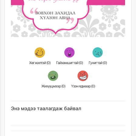
Хөгжилтэй (
0
)
Гайхамшигтай (
0
)
Гунигтай (
0
)
Жихүүцмээр (
0
)
Үзэн ядмаар (
0
)
Энэ мэдээ таалагдаж байвал