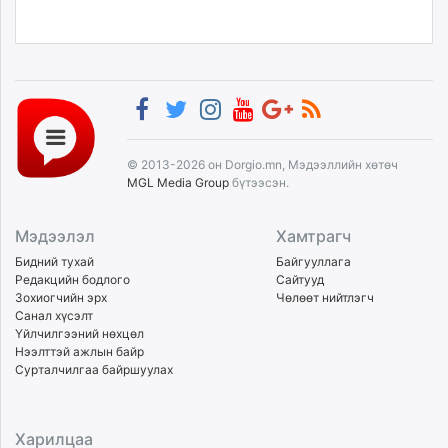
© 2013-2026 он Dorgio.mn, Мэдээллийн хөтөч
MGL Media Group
бүтээсэн.
Мэдээлэл
Хамтрагч
Бидний тухай
Байгууллага
Редакцийн бодлого
Сайтууд
Зохиогчийн эрх
Чөлөөт нийтлэгч
Санал хүсэлт
Үйлчилгээний нөхцөл
Нээлттэй ажлын байр
Сурталчилгаа байршуулах
Харилцаа