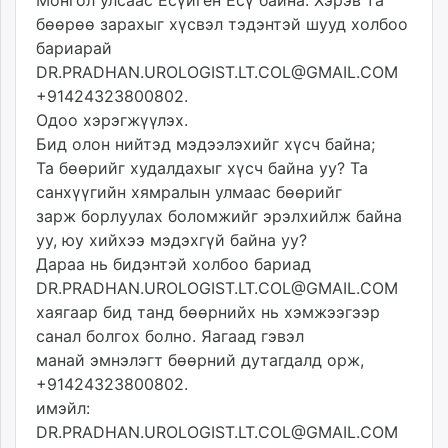
Монгол улсаас Есүйген Есү байна. Хэрэв та
бөөрөө зарахыг хүсвэл тэдэнтэй шууд холбоо
бариарай
DR.PRADHAN.UROLOGIST.LT.COL@GMAIL.COM
+91424323800802.
Одоо хэрэгжүүлэх.
Бид олон нийтэд мэдээлэхийг хүсч байна;
Та бөөрийг худалдахыг хүсч байна уу? Та
санхүүгийн хямралын улмаас бөөрийг
зарж борлуулах боломжийг эрэлхийлж байна
уу, юу хийхээ мэдэхгүй байна уу?
Дараа нь бидэнтэй холбоо бариад
DR.PRADHAN.UROLOGIST.LT.COL@GMAIL.COM
хаягаар бид танд бөөрнийх нь хэмжээгээр
санал болгох болно. Яагаад гэвэл
манай эмнэлэгт бөөрний дутагдалд орж,
+91424323800802.
имэйл:
DR.PRADHAN.UROLOGIST.LT.COL@GMAIL.COM