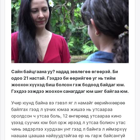
17:39:37
21:15:24
ikon.mn
mnb.mn
Livetv.mn
Eguur.mn
24tsag.mn
shuud.mn
eagle.mn
ergelt.mn
zarig.mn
Сайн байцгаана уу? надад зөвлөгөө өгөөрэй. Би
today.mn
одоо 21 настай. Гэхдээ би өөрийгөө уг нь тийм
zuv.mn
жоохон хүүхэд биш болсон гэж бодоод байдаг юм.
mminfo.mn
Гэхдээ ээждээ жоохон санагддаг юм шиг байгаа юм.
ugluu.mn
Учир юунд байна вэ гэвэл яг л намайг өөрийнхөөрөө
urlag.mn
байлгах гээд л үзчих юмаа жишээ нь утсаараа
unen.mn
оролдсон ч утсаа боль, 12 өнгөрөөд утсаараа кино
asu.mn
үзээд суучих юм бол орж ирээд л утсаа болиоч утас
чинь эвдэрлээ хурдхан унт гээд л байнга л иймэрхүү
shudarga.mn
наашаа цаашаа найзуудтайгаа ер нь гарж байсангүй
shuurhai.mn