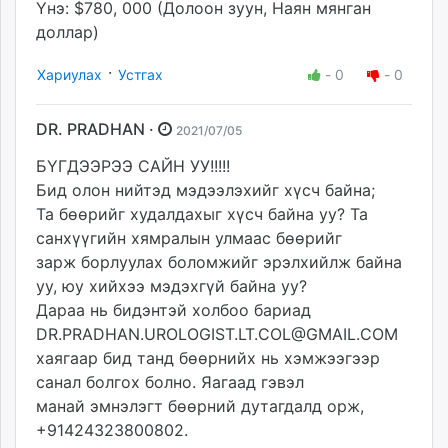
Yнэ: $780, 000 (Долоон зуун, Наян мянган
доллар)
·
Хариулах
Устгах
-
0
-
0
DR. PRADHAN ·
2021/07/05
БҮГДЭЭРЭЭ САЙН УУ!!!!!
Бид олон нийтэд мэдээлэхийг хүсч байна;
Та бөөрийг худалдахыг хүсч байна уу? Та
санхүүгийн хямралын улмаас бөөрийг
зарж борлуулах боломжийг эрэлхийлж байна
уу, юу хийхээ мэдэхгүй байна уу?
Дараа нь бидэнтэй холбоо бариад
DR.PRADHAN.UROLOGIST.LT.COL@GMAIL.COM
хаягаар бид танд бөөрнийх нь хэмжээгээр
санал болгох болно. Яагаад гэвэл
манай эмнэлэгт бөөрний дутагдалд орж,
+91424323800802.