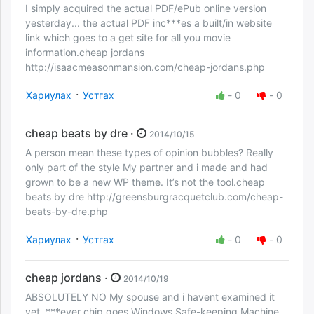
I simply acquired the actual PDF/ePub online version
yesterday... the actual PDF inc***es a built/in website
link which goes to a get site for all you movie
information.cheap jordans
http://isaacmeasonmansion.com/cheap-jordans.php
·
Хариулах
Устгах
-
0
-
0
cheap beats by dre ·
2014/10/15
A person mean these types of opinion bubbles? Really
only part of the style My partner and i made and had
grown to be a new WP theme. It’s not the tool.cheap
beats by dre http://greensburgracquetclub.com/cheap-
beats-by-dre.php
·
Хариулах
Устгах
-
0
-
0
cheap jordans ·
2014/10/19
ABSOLUTELY NO My spouse and i havent examined it
yet, ***ever chip goes Windows Safe-keeping Machine