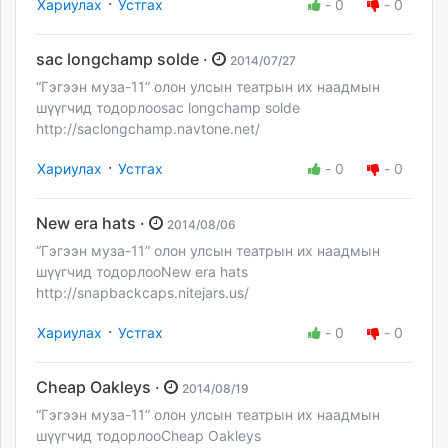
·
Хариулах
Устгах
-
0
-
0
sac longchamp solde ·
2014/07/27
“Гэгээн муза-11” олон улсын театрын их наадмын
шүүгчид тодорлооsac longchamp solde
http://saclongchamp.navtone.net/
·
Хариулах
Устгах
-
0
-
0
New era hats ·
2014/08/06
“Гэгээн муза-11” олон улсын театрын их наадмын
шүүгчид тодорлооNew era hats
http://snapbackcaps.nitejars.us/
·
Хариулах
Устгах
-
0
-
0
Cheap Oakleys ·
2014/08/19
“Гэгээн муза-11” олон улсын театрын их наадмын
шүүгчид тодорлооCheap Oakleys