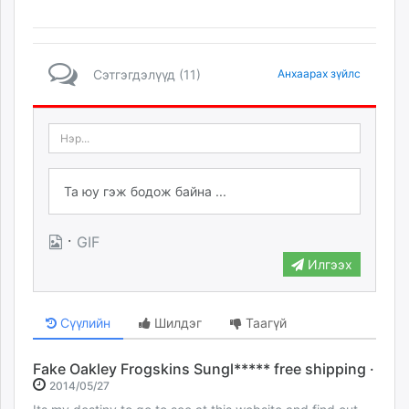
Сэтгэгдэлүүд (11)
Анхаарах зүйлс
·
GIF
Илгээх
Сүүлийн
Шилдэг
Таагүй
Fake Oakley Frogskins Sungl***** free shipping ·
2014/05/27