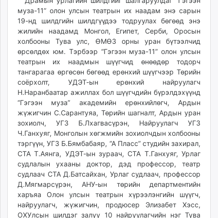
03:00:26
18:53:23
Драмын урлагийн шилдгийг шалгаруулдаг “Гэгээн
ikon.mn
муза-11” олон улсын театрын их наадам энэ сарын
mnb.mn
19-нд шилдгийн шилдгүүдээ тодруулах бөгөөд энэ
жилийн наадамд Монгол, Египет, Серби, Оросын
Livetv.mn
холбооны Тува улс, ӨМӨЗ орны уран бүтээлчид
Eguur.mn
өрсөлдөх юм. Тэрбээр “Гэгээн муза-11” олон улсын
24tsag.mn
театрын их наадмын шүүгчид өнөөдөр тодорч
shuud.mn
тангарагаа өргөсөн бөгөөд ерөнхий шүүгчээр Төрийн
eagle.mn
соёрхолт, УДЭТ-ын ерөнхий найруулагч
Н.Наранбаатар ажиллах бол шүүгчдийн бүрэлдэхүүнд
ergelt.mn
“Гэгээн муза” академийн ерөнхийлөгч, Ардын
zarig.mn
жүжигчин С.Сарантуяа, Төрийн шагналт, Ардын уран
today.mn
зохиолч, УГЗ Б.Лхагвасүрэн, Найруулагч УГЗ
zuv.mn
Ч.Ганхуяг, Монголын хөгжмийн зохиолчдын холбооны
mminfo.mn
тэргүүн, УГЗ Б.Бямбабаяр, “А Пласс” студийн захирал,
ugluu.mn
СТА Т.Аянга, УДЭТ-ын зураач, СТА Т.Ганхуяг, Урлаг
судлалын ухааны доктор, дэд профессор, театр
urlag.mn
судлаач СТА Д.Батсайхан, Урлаг судлаач, профессор
unen.mn
Д.Мягмарсүрэн, АНУ-ын төрийн департментийн
asu.mn
харъяа Олон улсын театрын хүрээлэнгийн шүүгч,
shudarga.mn
найруулагч, жүжигчин, продюсер Элизабет Хэсс,
shuurhai.mn
ОХУлсын шилдэг залуу 10 найруулагчийн нэг Тува