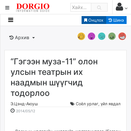
Онцлох
Шинэ
Мэдээллийн
Зар мэдээллийн
Архив
Банк санхүү
Бизнес ААН
Төрийн
“Гэгээн муза-11” олон
Нийслэлийн
улсын театрын их
наадмын шүүгчид
dorgio.mn
тодорлоо
Gogo.mn
caak.mn
Э.Цэнд-Аюуш
Соёл урлаг
,
үйл явдал
news.mn
2014-
2026-
2014/05/12
zindaa.mn
05-
08-
Baabar.mn
12
07
tovch.mn