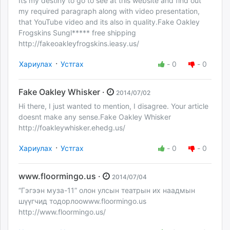
Its my destiny to go to see at this website and find out
my required paragraph along with video presentation,
that YouTube video and its also in quality.Fake Oakley
Frogskins Sungl***** free shipping
http://fakeoakleyfrogskins.ieasy.us/
·
Хариулах
Устгах
-
0
-
0
Fake Oakley Whisker ·
2014/07/02
Hi there, I just wanted to mention, I disagree. Your article
doesnt make any sense.Fake Oakley Whisker
http://foakleywhisker.ehedg.us/
·
Хариулах
Устгах
-
0
-
0
www.floormingo.us ·
2014/07/04
“Гэгээн муза-11” олон улсын театрын их наадмын
шүүгчид тодорлооwww.floormingo.us
http://www.floormingo.us/