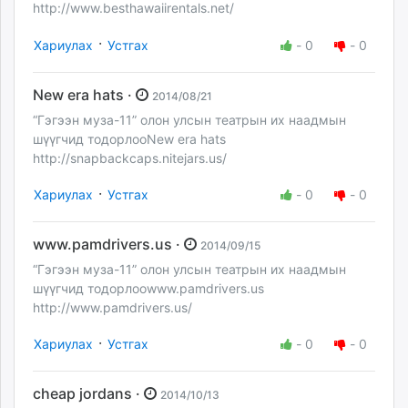
http://www.besthawaiirentals.net/
·
Хариулах
Устгах
-
0
-
0
New era hats ·
2014/08/21
“Гэгээн муза-11” олон улсын театрын их наадмын
шүүгчид тодорлооNew era hats
http://snapbackcaps.nitejars.us/
·
Хариулах
Устгах
-
0
-
0
www.pamdrivers.us ·
2014/09/15
“Гэгээн муза-11” олон улсын театрын их наадмын
шүүгчид тодорлооwww.pamdrivers.us
http://www.pamdrivers.us/
·
Хариулах
Устгах
-
0
-
0
cheap jordans ·
2014/10/13