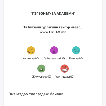
“ГЭГЭЭН МУЗА АКАДЕМИ”
Та бүхнийг урлагийн тэнгэр ивээг...
www.URLAG.mn
Хөгжилтэй (
0
)
Гайхамшигтай (
0
)
Гунигтай (
0
)
Жихүүцмээр (
0
)
Үзэн ядмаар (
0
)
Энэ мэдээ таалагдаж байвал