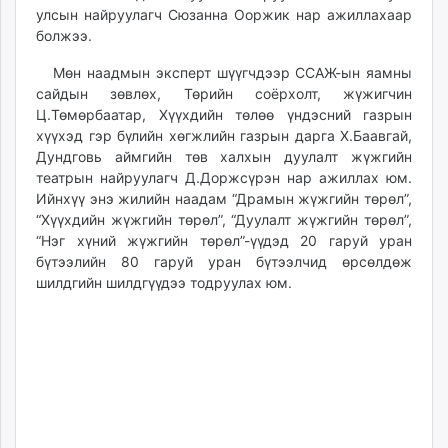
улсын найруулагч Сюзанна Ооржик нар ажиллахаар
unuudur.mn
болжээ.
isee.mn
mglradio.com
Мөн наадмын эксперт шүүгчдээр ССАЖ-ын яамны
fact.mn
сайдын зөвлөх, Төрийн соёрхолт, жүжигчин
Ц.Төмөрбаатар, Хүүхдийн төлөө үндэсний газрын
itoim.mn
хүүхэд гэр бүлийн хөгжлийн газрын дарга Х.Баавгай,
tumen.mn
Дундговь аймгийн төв халхын дуулалт жүжгийн
shuum.mn
театрын найруулагч Д.Доржсүрэн нар ажиллах юм.
times.mn
Ийнхүү энэ жилийн наадам “Драмын жүжгийн төрөл”,
tvmongolia.mn
“Хүүхдийн жүжгийн төрөл”, “Дуулалт жүжгийн төрөл”,
“Нэг хүний жүжгийн төрөл”-үүдэд 20 гаруй уран
mass.mn
бүтээлийн 80 гаруй уран бүтээлчид өрсөлдөж
unegui.mn
шилдгийн шилдгүүдээ тодруулах юм.
assa.mn
toim.mn
tac.mn
paparazzi.mn
unread.today