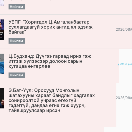
Нийгэм
УЕПГ: “Хоригдол Ц.Амгаланбаатар
cуллагдаагүй хорих ангид ял эдэлж
2026/08/
байгаа“
Нийгэм
Ц.Будханд: Дүүгээ гараад ирнэ гэж
итгэж хүлээсээр долоон сарын
уржигд
хугацаа өнгөрлөө
Нийгэм
Э.Бат-Үүл: Оросууд Монголын
шатахууны хараат байдлыг хадгалах
2026/08/
сонирхолтой учраас өгөхгүй
гэдэггүй, дандаа өгнө гэж хуурч,
тайвшруулсаар ирсэн