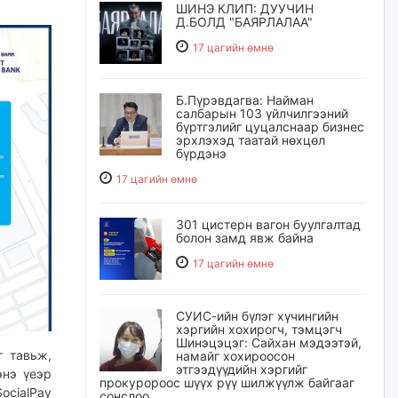
ШИНЭ КЛИП: ДУУЧИН
Д.БОЛД "БАЯРЛАЛАА"
17 цагийн өмнө
Б.Пүрэвдагва: Найман
салбарын 103 үйлчилгээний
бүртгэлийг цуцалснаар бизнес
эрхлэхэд таатай нөхцөл
бүрдэнэ
17 цагийн өмнө
301 цистерн вагон буулгалтад
болон замд явж байна
17 цагийн өмнө
СУИС-ийн бүлэг хүчингийн
хэргийн хохирогч, тэмцэгч
Шинэцэцэг: Сайхан мэдээтэй,
г тавьж,
намайг хохироосон
этгээдүүдийн хэргийг
энэ үеэр
прокуророос шүүх рүү шилжүүлж байгааг
cialPay
сонслоо