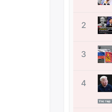
2
3
4
Улс төр