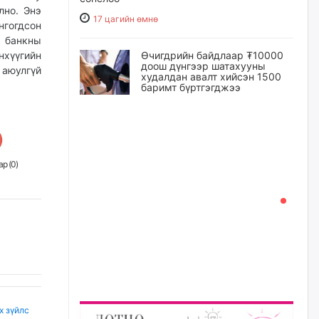
лно. Энэ
17 цагийн өмнө
гогдсон
 банкны
Өчигдрийн байдлаар ₮10000
нхүүгийн
доош дүнгээр шатахууны
 аюулгүй
худалдан авалт хийсэн 1500
баримт бүртгэгджээ
18 цагийн өмнө
Шатахуун олголтыг 50,000
төгрөгөөр хязгаарласныг
р (
0
)
нэмэгдүүлж 100,000 төгрөгт
хүргэхээр судалж байгаа
18 цагийн өмнө
Ц.Сандаг-Очир: COP17 ба
COP31 хурлын уялдаа нь
Риогийн гурван конвенцын
нэгдсэн хэрэгжилтийг ахиулах
чухал алхам болно
19 цагийн өмнө
х зүйлс