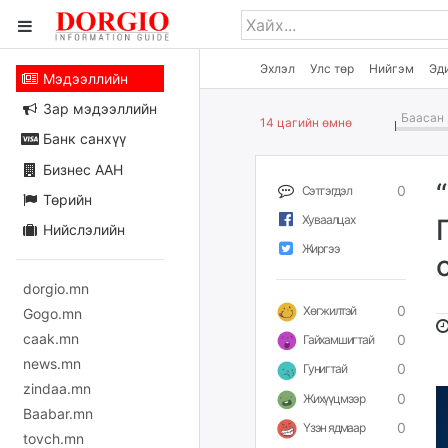
Эхлэл
Улс төр
Нийгэм
Эд
Мэдээллийн
Зар мэдээллийн
Баасан 
14 цагийн өмнө
Банк санхүү
Бизнес ААН
0
Сэтгэгдэл
Төрийн
Хуваалцах
Нийслэлийн
Жиргээ
dorgio.mn
0
Хөгжилтэй
Gogo.mn
caak.mn
0
Гайхамшигтай
news.mn
0
Гунигтай
zindaa.mn
0
Жихүүцмээр
Baabar.mn
0
Үзэн ядмаар
tovch.mn