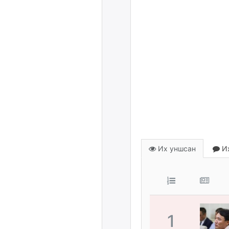
Их уншсан
Их
1