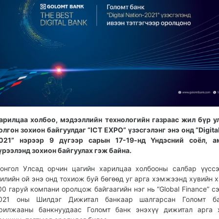
арилцаа холбоо, мэдээллийн технологийн газраас жил бүр 
олгон зохион байгуулдаг “ICT EXPO” үзэсгэлэнг энэ онд “Digital
021” нэрээр 9 дүгээр сарын 17-19-нд Үндэсний соёл, а
үрээлэнд зохион байгуулах гэж байна.
онгол Улсад орчин цагийн харилцаа холбооны салбар үүсс
илийн ой энэ онд тохиож буй бөгөөд уг арга хэмжээнд хувийн 
00 гаруй компани оролцож байгаагийн нэг нь “Global Finance” сэ
021 оны Шилдэг Дижитал банкаар шалгарсан Голомт б
рилжааны банкнуудаас Голомт банк энэхүү дижитал арга 