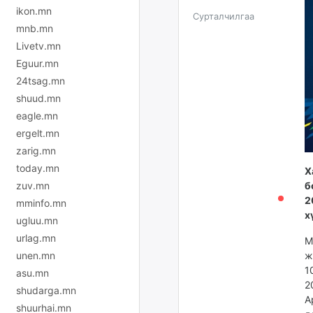
ikon.mn
Сурталчилгаа
mnb.mn
Livetv.mn
Eguur.mn
24tsag.mn
shuud.mn
eagle.mn
ergelt.mn
zarig.mn
today.mn
Х
б
zuv.mn
2
mminfo.mn
х
ugluu.mn
urlag.mn
М
ж
unen.mn
1
asu.mn
2
shudarga.mn
А
shuurhai.mn