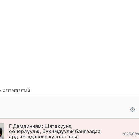
 сэтгэгдэлтэй
Г.Дамдинням: Шатахуунд
оочерлуулж, бухимдуулж байгаадаа
2026/08/
ард иргэдээсээ хүлцэл өчье