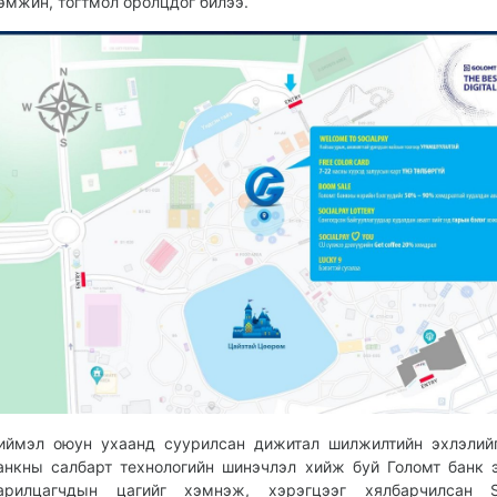
эмжин, тогтмол оролцдог билээ.
иймэл оюун ухаанд суурилсан дижитал шилжилтийн эхлэлий
анкны салбарт технологийн шинэчлэл хийж буй Голомт банк 
арилцагчдын цагийг хэмнэж, хэрэгцээг хялбарчилсан So