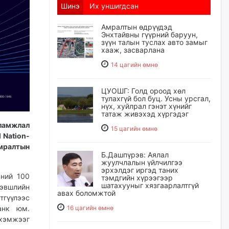
Шинэ
Их уншигдсан
Амралтын өдрүүдэд
Энхтайвны гүүрний баруун,
зүүн талын туслах авто замыг
хааж, засварлана
14 цагийн өмнө
ЦУОШГ: Голд ороод хөл
тулахгүй бол буц. Усны урсгал,
нүх, хуйлрал гэнэт хүнийг
татаж живэхэд хүргэдэг
уламжлал
15 цагийн өмнө
 Nation-
мралтын
Б.Дашпүрэв: Аялал
жуулчлалын үйлчилгээ
эрхэлдэг иргэд таних
эний 100
тэмдгийн хүрээгээр
шатахууныг хязгаарлалтгүй
хэвшлийн
авах боломжтой
тгүүлээс
анк юм.
16 цагийн өмнө
хэмжээг