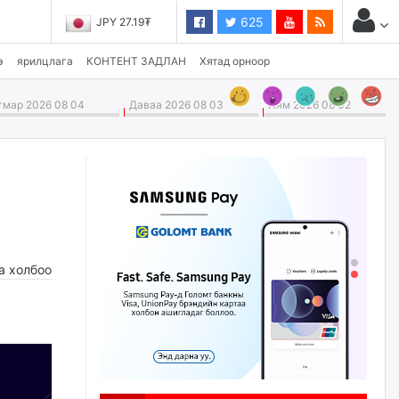
625
JPY 27.19₮
э
ярилцлага
КОНТЕНТ ЗАДЛАН
Хятад орноор
мар 2026 08 04
Даваа 2026 08 03
Ням 2026 08 02
а холбоо