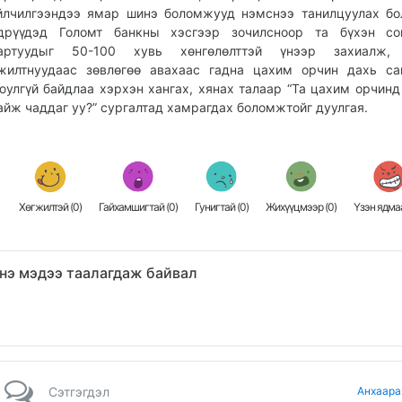
йлчилгээндээ ямар шинэ боломжууд нэмснээ танилцуулах бо
дрүүдэд Голомт банкны хэсгээр зочилсноор та бүхэн сон
артуудыг 50-100 хувь хөнгөлөлттэй үнээр захиалж,
жилтнуудаас зөвлөгөө авахаас гадна цахим орчин дахь са
юулгүй байдлаа хэрхэн хангах, хянах талаар “Та цахим орчинд
айж чаддаг уу?” сургалтад хамрагдах боломжтойг дуулгая.
Хөгжилтэй (
0
)
Гайхамшигтай (
0
)
Гунигтай (
0
)
Жихүүцмээр (
0
)
Үзэн ядмаа
нэ мэдээ таалагдаж байвал
Сэтгэгдэл
Анхаара