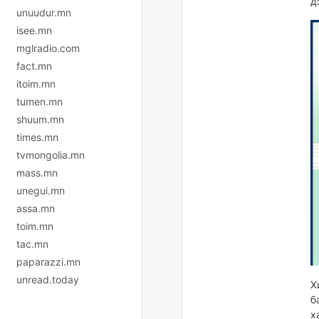
д
unuudur.mn
isee.mn
mglradio.com
fact.mn
itoim.mn
tumen.mn
shuum.mn
times.mn
tvmongolia.mn
mass.mn
unegui.mn
assa.mn
toim.mn
tac.mn
paparazzi.mn
unread.today
Х
б
х