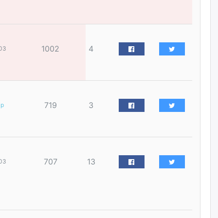
үйлчилгээний ажилтнуудын
ХАРИЛЦАА хандлагатай
холбоотой ГОМДОЛ их байгааг
дурдлаа
өчигдѳр
1002
4
03
Бариста хийх нь залуусын
дунд яагаад трэнд болов
өчигдѳр
719
3
ар
Өмгөөлөгч Б.Оюунбилэг:
"Урьхан" Б.Чинбат гэж хүн
бизнес хамтрагчаа гүтгэж
хууль хяналтын байгууллагаар
шалгуулж, торны цаана
суулгана гэх мэтээр дарамталдаг
707
13
03
өчигдѳр
Д.Амарбаясгалан:
Шатахууныхаа 97 хувийг нэг
улсаас авдаг хараат байдлаа
зогсоож, Арабын орнуудаас