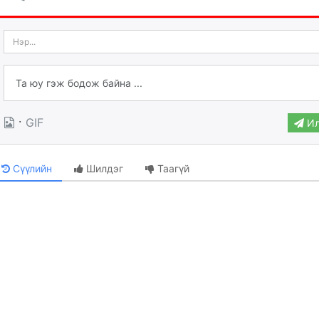
·
GIF
Ил
Сүүлийн
Шилдэг
Таагүй