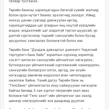
талаар тусгажээ.
unuudur.mn
Төрийн банкны харилцагчдын багагүй хувийг малчид
isee.mn
болон орон нутагт бизнес эрхлэгчид эзэлдэг. Иймд
mglradio.com
энэхүү цахим сувгаар дамжуулан иргэд,
fact.mn
харилцагчиддаа цаг агаарын онц ноцтой үзэгдлийн
itoim.mn
мэдээ, мэдээллийг цаг алдалгүй түргэн шуурхай, үр
tumen.mn
дүнтэй хүргэснээр тэднийг санхүүгийн болон бусад
эрсдэлээс хамгаалах боломжтой болох юм.
shuum.mn
times.mn
Төрийн банк "Дундаж давхаргыг дэмжигч Үндэсний
tvmongolia.mn
тэргүүлэгч банк байх" зорилтын хүрээнд зорилтод
mass.mn
хэсэгт чиглэсэн санхүүгийн үйлчилгээг хөгжүүлэх,
бүтээгдэхүүн үйлчилгээний хүртээмжийг нэмэгдүүлэх,
unegui.mn
санхүүгийн боловсрол олгох, иргэд, аж ахуйн
assa.mn
нэгжүүдэд зөвлөгөө мэдээлэл өгөх чиглэлүүдээр
toim.mn
ажиллаж байна. Үүний дагуу Төрийн банк нь
tac.mn
"Гялсбанк" үйлчилгээгээ илүү сайжруулан хөгжүүлж
paparazzi.mn
байгаа бөгөөд 3 сая хүртэл төгрөгийн зээл авах
unread.today
боломжтой "Гялс зээл"-ийн үйлчилгээг зах зээлд
шинээр нэвтрүүлснийг энэ дашрамд дуулгая.