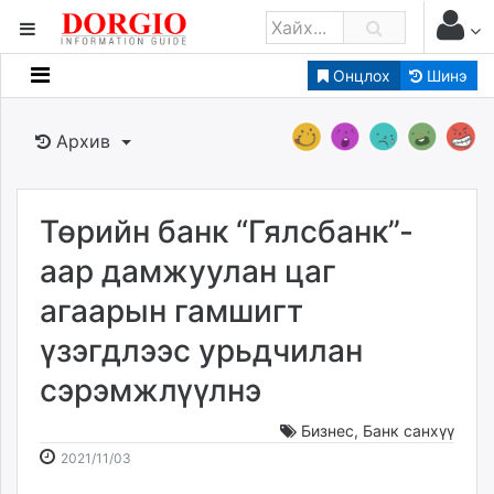
Онцлох
Шинэ
Мэдээллийн
Зар мэдээллийн
Архив
Банк санхүү
Бизнес ААН
Төрийн
Төрийн банк “Гялсбанк”-
Нийслэлийн
аар дамжуулан цаг
агаарын гамшигт
dorgio.mn
үзэгдлээс урьдчилан
Gogo.mn
caak.mn
сэрэмжлүүлнэ
news.mn
zindaa.mn
Бизнес
,
Банк санхүү
2021-
2026-
Baabar.mn
2021/11/03
11-
08-
tovch.mn