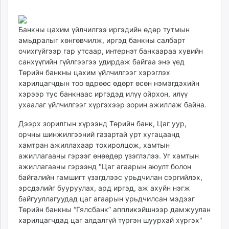
03
10
ikon.mn
13:36:24
18:56:27
mnb.mn
Банкны цахим үйлчилгээ иргэдийн өдөр тутмын
Livetv.mn
амьдралыг хөнгөвчилж, иргэд банкны салбарт
Eguur.mn
очихгүйгээр гар утсаар, интернэт банкаараа хувийн
24tsag.mn
санхүүгийн гүйлгээгээ удирдаж байгаа энэ үед
shuud.mn
Төрийн банкны цахим үйлчилгээг хэрэглэх
харилцагчдын тоо өдрөөс өдөрт өсөн нэмэгдэхийн
eagle.mn
хэрээр тус банкнаас иргэдэд илүү ойрхон, илүү
ergelt.mn
ухаалаг үйлчилгээг хүргэхээр зорин ажиллаж байна.
zarig.mn
today.mn
Дээрх зорилгын хүрээнд Төрийн банк, Цаг уур,
орчны шинжилгээний газартай урт хугацаанд
zuv.mn
хамтран ажиллахаар тохиролцож, хамтын
mminfo.mn
ажиллагааны гэрээг өнөөдөр үзэглэлээ. Уг хамтын
ugluu.mn
ажиллагааны гэрээнд "Цаг агаарын аюулт болон
urlag.mn
байгалийн гамшигт үзэгдлээс урьдчилан сэргийлэх,
unen.mn
эрсдэлийг бууруулах, ард иргэд, аж ахуйн нэгж
байгууллагуудад цаг агаарын урьдчилсан мэдээг
asu.mn
Төрийн банкны “Гялсбанк” аппликэйшнээр дамжуулан
shudarga.mn
харилцагчдад цаг алдалгүй түргэн шуурхай хүргэх"
shuurhai.mn