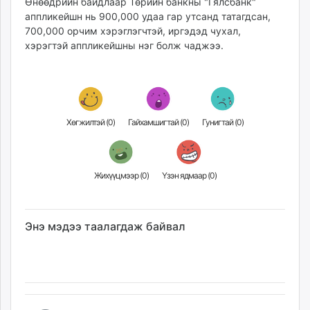
Өнөөдрийн байдлаар Төрийн банкны "Гялсбанк"
аппликейшн нь 900,000 удаа гар утсанд татагдсан,
700,000 орчим хэрэглэгчтэй, иргэдэд чухал,
хэрэгтэй аппликейшны нэг болж чаджээ.
Хөгжилтэй (
0
)
Гайхамшигтай (
0
)
Гунигтай (
0
)
Жихүүцмээр (
0
)
Үзэн ядмаар (
0
)
Энэ мэдээ таалагдаж байвал