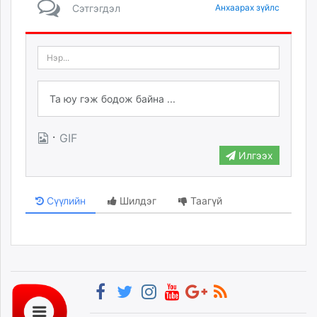
Сэтгэгдэл
Анхаарах зүйлс
·
GIF
Илгээх
Сүүлийн
Шилдэг
Таагүй