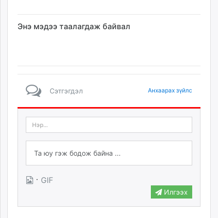
Энэ мэдээ таалагдаж байвал
Сэтгэгдэл
Анхаарах зүйлс
·
GIF
Илгээх