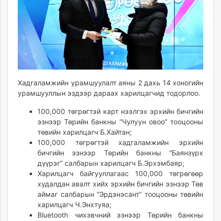
Хадгаламжийн урамшуулалт аяны 2 дахь 14 хоногийн
урамшууллын эздээр дараах харилцагчид тодорлоо.
100,000 төгрөгтэй карт нээлгэх эрхийн бичгийн
эзнээр Төрийн банкны “Чулуун овоо” тооцооны
төвийн харилцагч Б.Хайтан;
100,000 төгрөгтэй хадгаламжийн эрхийн
бичгийн эзнээр Төрийн банкны “Баянзүрх
дүүрэг” салбарын харилцагч Б.Эрхэмбаяр;
Харилцагч байгууллагаас 100,000 төгрөгөөр
худалдан авалт хийх эрхийн бичгийн эзнээр Төв
аймаг салбарын “Эрдэнэсант” тооцооны төвийн
харилцагч Ч.Энхтуяа;
Bluetooth чихэвчний эзнээр Төрийн банкны