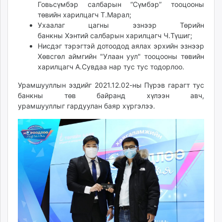
Говьсүмбэр салбарын “Сүмбэр” тооцооны
төвийн харилцагч Т.Марал;
Ухаалаг цагны эзнээр Төрийн
банкны Хэнтий салбарын харилцагч Ч.Түшиг;
Нисдэг тэрэгтэй дотоодод аялах эрхийн эзнээр
Хөвсгөл аймгийн "Улаан уул" тооцооны төвийн
харилцагч А.Сувдаа нар тус тус тодорлоо.
Урамшууллын эздийг 2021.12.02-ны Пүрэв гарагт тус
банкны төв байранд хүлээн авч,
урамшууллыг гардуулан баяр хүргэлээ.