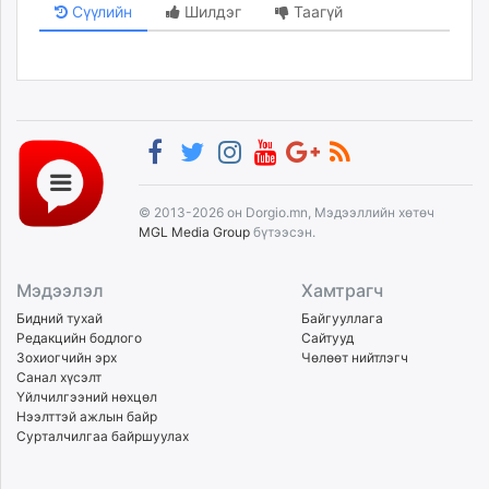
Сүүлийн
Шилдэг
Таагүй
© 2013-2026 он Dorgio.mn, Мэдээллийн хөтөч
MGL Media Group
бүтээсэн.
Мэдээлэл
Хамтрагч
Бидний тухай
Байгууллага
Редакцийн бодлого
Сайтууд
Зохиогчийн эрх
Чөлөөт нийтлэгч
Санал хүсэлт
Үйлчилгээний нөхцөл
Нээлттэй ажлын байр
Сурталчилгаа байршуулах