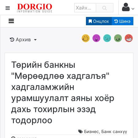
Онцлох
Шинэ
Мэдээллийн
Зар мэдээллийн
Архив
Банк санхүү
Бизнес ААН
Төрийн
Төрийн банкны
Нийслэлийн
"Мөрөөдлөө хадгалъя"
хадгаламжийн
dorgio.mn
урамшуулалт аяны хоёр
Gogo.mn
caak.mn
дахь тохирлын эзэд
news.mn
тодорлоо
zindaa.mn
Baabar.mn
Бизнес
,
Банк санхүү
tovch.mn