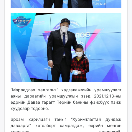
“Мөрөөдлөө хадгалъя” хадгаламжийн урамшуулалт
аяны дараагийн урамшууллын эзэд 2021.12.13-ны
өдрийн Даваа гарагт Төрийн банкны фэйсбүүк пэйж
хуудсаар тодорно.
Эрхэм харилцагч таныг “Хуримтлалтай дундаж
давхарга” хөтөлбөрт хамрагдаж, өөрийн мөнгөн
хөрөнгөө эрсдэлгүй,