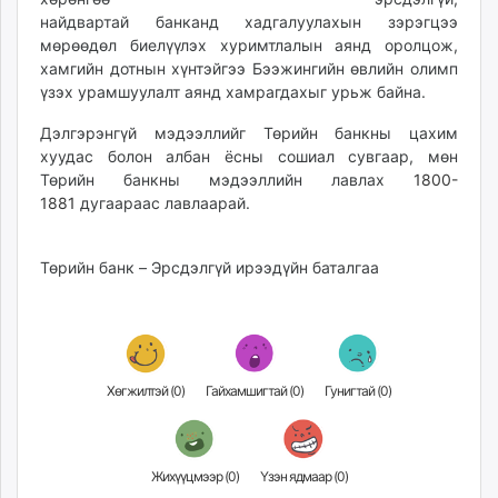
найдвартай банканд хадгалуулахын зэрэгцээ
мөрөөдөл биелүүлэх хуримтлалын аянд оролцож,
хамгийн дотнын хүнтэйгээ Бээжингийн өвлийн олимп
үзэх урамшуулалт аянд хамрагдахыг урьж байна.
Дэлгэрэнгүй мэдээллийг Төрийн банкны цахим
хуудас болон албан ёсны сошиал сувгаар, мөн
Төрийн банкны мэдээллийн лавлах
1800-
1881
дугаараас лавлаарай.
Төрийн банк – Эрсдэлгүй ирээдүйн баталгаа
Хөгжилтэй (
0
)
Гайхамшигтай (
0
)
Гунигтай (
0
)
Жихүүцмээр (
0
)
Үзэн ядмаар (
0
)