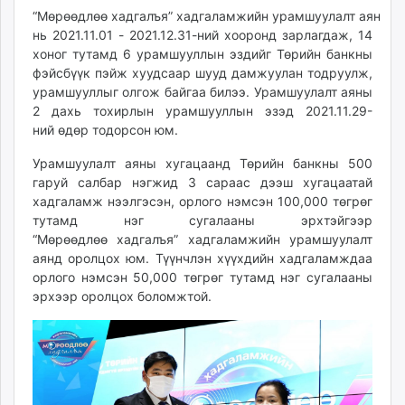
unuudur.mn
“Мөрөөдлөө хадгалъя” хадгаламжийн урамшуулалт аян
нь 2021.11.01 - 2021.12.31-ний хооронд зарлагдаж, 14
isee.mn
хоног тутамд 6 урамшууллын эздийг Төрийн банкны
mglradio.com
фэйсбүүк пэйж хуудсаар шууд дамжуулан тодруулж,
fact.mn
урамшууллыг олгож байгаа билээ. Урамшуулалт аяны
itoim.mn
2 дахь тохирлын урамшууллын эзэд 2021.11.29-
tumen.mn
ний өдөр тодорсон юм.
shuum.mn
Урамшуулалт аяны хугацаанд Төрийн банкны 500
times.mn
гаруй салбар нэгжид 3 сараас дээш хугацаатай
tvmongolia.mn
хадгаламж нээлгэсэн, орлого нэмсэн 100,000 төгрөг
mass.mn
тутамд нэг сугалааны эрхтэйгээр
“Мөрөөдлөө хадгалъя” хадгаламжийн урамшуулалт
unegui.mn
аянд оролцох юм. Түүнчлэн хүүхдийн хадгаламждаа
assa.mn
орлого нэмсэн 50,000 төгрөг тутамд нэг сугалааны
toim.mn
эрхээр оролцох боломжтой.
tac.mn
paparazzi.mn
unread.today