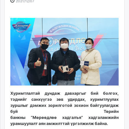
2021-
2026-
2021/12/07
ikon.mn
12-
08-
mnb.mn
07
10
Livetv.mn
10:41:43
19:35:43
Eguur.mn
24tsag.mn
shuud.mn
eagle.mn
ergelt.mn
zarig.mn
today.mn
zuv.mn
mminfo.mn
ugluu.mn
Хуримтлалтай дундаж давхаргыг бий болгох,
urlag.mn
тэднийг санхүүгээ зөв удирдах, хуримтлуулах
unen.mn
зуршлыг дэмжих зорилготой зохион байгуулагдаж
буй Төрийн
asu.mn
банкны “Мөрөөдлөө хадгалъя” хадгаламжийн
shudarga.mn
урамшуулалт аян амжилттай үргэлжилж байна.
shuurhai.mn